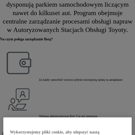
dysponują parkiem samochodowym liczącym
nawet do kilkuset aut. Program obejmuje
centralne zarządzanie procesami obsługi napraw
w Autoryzowanych Stacjach Obsługi Toyoty.
Na czym polega zarządzanie flotą?
Za każdy samochód wnosisz jedynie miesięczną opłatę za zarządzanie
Obsługa administracyjna floty Cię nie interesuje
Wykorzystujemy pliki cookie, aby ulepszyć naszą