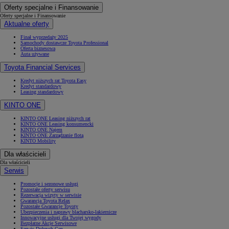
Oferty specjalne i Finansowanie
Oferty specjalne i Finansowanie
Aktualne oferty
Finał wyprzedaży 2025
Samochody dostawcze Toyota Professional
Oferta biznesowa
Auta używane
Toyota Financial Services
Kredyt niższych rat Toyota Easy
Kredyt standardowy
Leasing standardowy
KINTO ONE
KINTO ONE Leasing niższych rat
KINTO ONE Leasing konsumencki
KINTO ONE Najem
KINTO ONE Zarządzanie flotą
KINTO Mobility
Dla właścicieli
Dla właścicieli
Serwis
Promocje i sezonowe usługi
Pozostałe oferty serwisu
Rezerwacja wizyty w serwisie
Gwarancja Toyota Relax
Pozostałe Gwarancje Toyoty
Ubezpieczenia i naprawy blacharsko-lakiernicze
Innowacyjne usługi dla Twojej wygody
Bezpłatne Akcje Serwisowe
Serwis Dobrych Cen