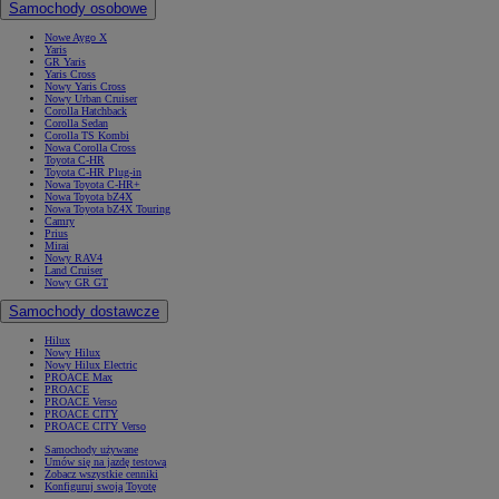
Samochody osobowe
Nowe Aygo X
Yaris
GR Yaris
Yaris Cross
Nowy Yaris Cross
Nowy Urban Cruiser
Corolla Hatchback
Corolla Sedan
Corolla TS Kombi
Nowa Corolla Cross
Toyota C-HR
Toyota C-HR Plug-in
Nowa Toyota C-HR+
Nowa Toyota bZ4X
Nowa Toyota bZ4X Touring
Camry
Prius
Mirai
Nowy RAV4
Land Cruiser
Nowy GR GT
Samochody dostawcze
Hilux
Nowy Hilux
Nowy Hilux Electric
PROACE Max
PROACE
PROACE Verso
PROACE CITY
PROACE CITY Verso
Samochody używane
Umów się na jazdę testową
Zobacz wszystkie cenniki
Konfiguruj swoją Toyotę