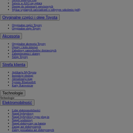
Serwis w ASO się opłaca
Dostęp do informacji serwisowych
Wykaz wydanych zaświadczeń o odbytym szkoleniu (pdf)
Oryginalne części i oleje Toyota
Oryginalne części Toyoty
Oryginalne oleje Toyoty
Akcesoria
Oryginalne akcesoria Toyoty
Opony i koła zimowe
Zabudowy samochodów dostawczych
Zabezpieczenia i alarmy
Sklep Toyoty
Strefa klienta
Aplikacja MyToyota
Instrukcje obsługi
Aktualizacja map
System Bluetooth®
Karty Ratownicze
Technologie
Technologie
Elektromobilność
Lider elektromobilności
Napęd hybrydowy
Napęd hybrydowy typu plug-in
Napęd wodorowy
Napęd elektryczny na baterię
Zasięg aut elektrycznych
Zalety posiadania aut elektrycznych