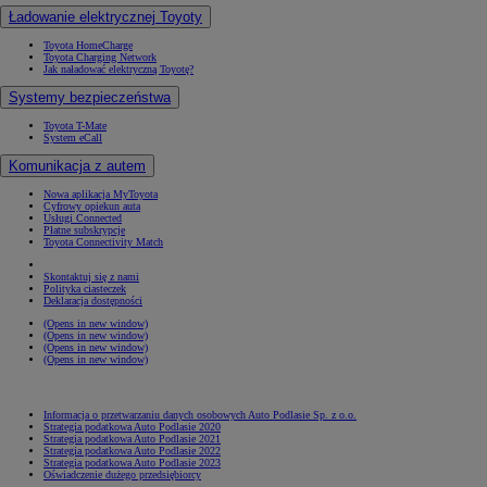
Ładowanie elektrycznej Toyoty
Toyota HomeCharge
Toyota Charging Network
Jak naładować elektryczną Toyotę?
Systemy bezpieczeństwa
Toyota T-Mate
System eCall
Komunikacja z autem
Nowa aplikacja MyToyota
Cyfrowy opiekun auta
Usługi Connected
Płatne subskrypcje
Toyota Connectivity Match
Skontaktuj się z nami
Polityka ciasteczek
Deklaracja dostępności
(Opens in new window)
(Opens in new window)
(Opens in new window)
(Opens in new window)
Informacja o przetwarzaniu danych osobowych Auto Podlasie Sp. z o.o.
Strategia podatkowa Auto Podlasie 2020
Strategia podatkowa Auto Podlasie 2021
Strategia podatkowa Auto Podlasie 2022
Strategia podatkowa Auto Podlasie 2023
Oświadczenie dużego przedsiębiorcy