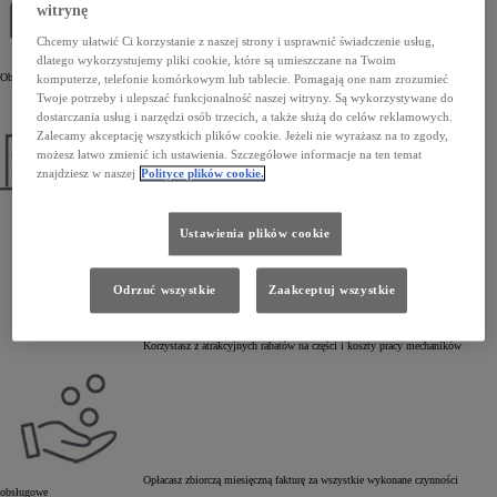
witrynę
Chcemy ułatwić Ci korzystanie z naszej strony i usprawnić świadczenie usług,
dlatego wykorzystujemy pliki cookie, które są umieszczane na Twoim
Korzystasz z kompleksowej obsługi serwisowej w Autoryzowanych Stacjach
Obsługi Toyoty
komputerze, telefonie komórkowym lub tablecie. Pomagają one nam zrozumieć
Twoje potrzeby i ulepszać funkcjonalność naszej witryny. Są wykorzystywane do
dostarczania usług i narzędzi osób trzecich, a także służą do celów reklamowych.
Zalecamy akceptację wszystkich plików cookie. Jeżeli nie wyrażasz na to zgody,
możesz łatwo zmienić ich ustawienia. Szczegółowe informacje na ten temat
znajdziesz w naszej
Polityce plików cookie.
Autoryzujesz naprawy powyżej ustalonej kwoty
Ustawienia plików cookie
Odrzuć wszystkie
Zaakceptuj wszystkie
Korzystasz z atrakcyjnych rabatów na części i koszty pracy mechaników
Opłacasz zbiorczą miesięczną fakturę za wszystkie wykonane czynności
obsługowe