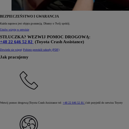
BEZPIECZEŃSTWO I GWARANCJA
Każda naprawa jest objęta gwarancją. Dbamy o Twój spokój.
Umów wizytę w serwisie
STŁUCZKA? WEZWIJ POMOC DROGOWĄ:
+48 22 646 52 82
(Toyota Crash Assistance)
Dowiedz sie więcej
Pobierz protokół szkody (PDF)
Jak pracujemy
Wezwij pomoc drogową (Toyota Crash Assistance tel:
+48 22 646 52 81
) lub przyjedź do serwisu Toyoty