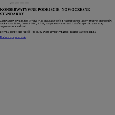
KONSERWATYWNE PODEJŚCIE. NOWOCZESNE
STANDARDY.
Zachowujemy oryginalność Toyoty: tylko oryginalne części i rekomendowane lakiery uznanych producentów :
Axalta, Akzo Nobel, Lesonal, PPG, BASF, komputerowy mieszalnik kolorów, specjalistyczne ramy
do prostowania, nadwozi.
Precyzja, technologia, jakość – po to, by Twoja Toyota wyglądała i działała jak przed kolizją.
Umów wizytę w serwisie