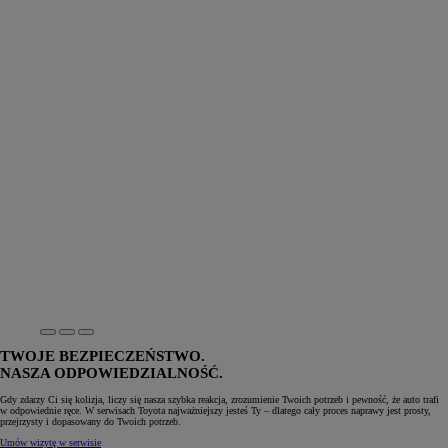
TWOJE BEZPIECZEŃSTWO.
NASZA ODPOWIEDZIALNOŚĆ.
Gdy zdarzy Ci się kolizja, liczy się nasza szybka reakcja, zrozumienie Twoich potrzeb i pewność, że auto trafi
w odpowiednie ręce. W serwisach Toyota najważniejszy jesteś Ty – dlatego cały proces naprawy jest prosty,
przejrzysty i dopasowany do Twoich potrzeb.
Umów wizytę w serwisie