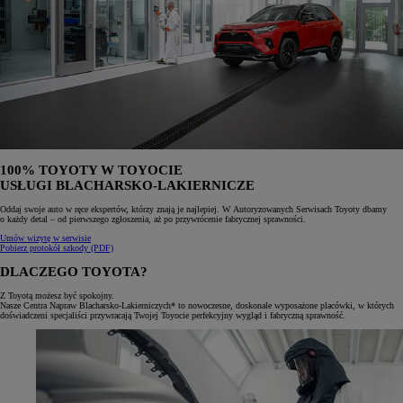
100% TOYOTY W TOYOCIE
USŁUGI BLACHARSKO-LAKIERNICZE
Oddaj swoje auto w ręce ekspertów, którzy znają je najlepiej. W Autoryzowanych Serwisach Toyoty dbamy
o każdy detal – od pierwszego zgłoszenia, aż po przywrócenie fabrycznej sprawności.
Umów wizytę w serwisie
Pobierz protokół szkody (PDF)
DLACZEGO TOYOTA?
Z Toyotą możesz być spokojny.
Nasze Centra Napraw Blacharsko-Lakierniczych* to nowoczesne, doskonale wyposażone placówki, w których
doświadczeni specjaliści przywracają Twojej Toyocie perfekcyjny wygląd i fabryczną sprawność.