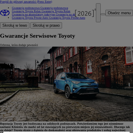
Przejdź do głównej zawartości
(Press Enter)
Gwarancja podstawowa
Gwarancja podstawowa
Gwarancja Toyota Relax
Gwarancja Toyota Relax
Otwórz menu
Gwarancja na akumulatory trakcyjne
Gwarancja na akumulatory trakcyjne
Gwarancja Toyota Pewne Auto
Gwarancja Toyota Pewne Auto
Skroluj w lewo
Skroluj w prawo
Gwarancje Serwisowe Toyoty
Ochrona, która dodaje pewności
Reputacja Toyoty jest budowana na solidnych podstawach. Potwierdzeniem tego jest niezmienne
zaufanie Klientów do marki od lat stawiających na pierwszym miejscu jej niezawodność. Dlaczego tak
się dzieje? Toyota słynie z dążenia do doskonałości oraz oferowania produktów i usług najwyższej