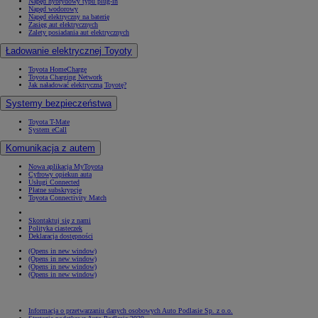
Napęd hybrydowy typu plug-in
Napęd wodorowy
Napęd elektryczny na baterię
Zasięg aut elektrycznych
Zalety posiadania aut elektrycznych
Ładowanie elektrycznej Toyoty
Toyota HomeCharge
Toyota Charging Network
Jak naładować elektryczną Toyotę?
Systemy bezpieczeństwa
Toyota T-Mate
System eCall
Komunikacja z autem
Nowa aplikacja MyToyota
Cyfrowy opiekun auta
Usługi Connected
Płatne subskrypcje
Toyota Connectivity Match
Skontaktuj się z nami
Polityka ciasteczek
Deklaracja dostępności
(Opens in new window)
(Opens in new window)
(Opens in new window)
(Opens in new window)
Informacja o przetwarzaniu danych osobowych Auto Podlasie Sp. z o.o.