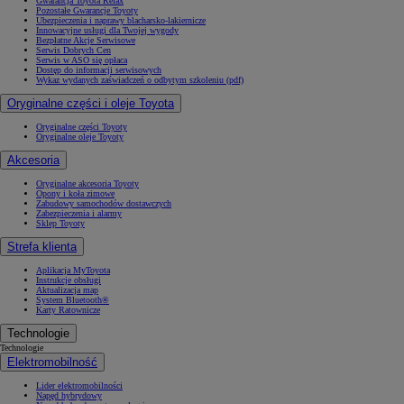
Gwarancja Toyota Relax
Pozostałe Gwarancje Toyoty
Ubezpieczenia i naprawy blacharsko-lakiernicze
Innowacyjne usługi dla Twojej wygody
Bezpłatne Akcje Serwisowe
Serwis Dobrych Cen
Serwis w ASO się opłaca
Dostęp do informacji serwisowych
Wykaz wydanych zaświadczeń o odbytym szkoleniu (pdf)
Oryginalne części i oleje Toyota
Oryginalne części Toyoty
Oryginalne oleje Toyoty
Akcesoria
Oryginalne akcesoria Toyoty
Opony i koła zimowe
Zabudowy samochodów dostawczych
Zabezpieczenia i alarmy
Sklep Toyoty
Strefa klienta
Aplikacja MyToyota
Instrukcje obsługi
Aktualizacja map
System Bluetooth®
Karty Ratownicze
Technologie
Technologie
Elektromobilność
Lider elektromobilności
Napęd hybrydowy