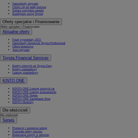
Samochody używane
Umów się na jazdę testową
Zobacz wszystkie cenniki
Konfiguruj swoją Toyotę
Oferty specjalne i Finansowanie
Oferty specjalne i Finansowanie
Aktualne oferty
Finał wyprzedaży 2025
Samochody dostawcze Toyota Professional
Oferta biznesowa
Auta używane
Toyota Financial Services
Kredyt niższych rat Toyota Easy
Kredyt standardowy
Leasing standardowy
KINTO ONE
KINTO ONE Leasing niższych rat
KINTO ONE Leasing konsumencki
KINTO ONE Najem
KINTO ONE Zarządzanie flotą
KINTO Mobility
Dla właścicieli
Dla właścicieli
Serwis
Promocje i sezonowe usługi
Pozostałe oferty serwisu
Rezerwacja wizyty w serwisie