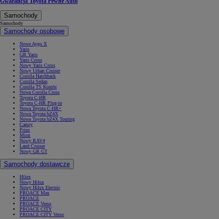
Gwarancja Toyota Pewne Auto
Samochody
Samochody
Samochody osobowe
Nowe Aygo X
Yaris
GR Yaris
Yaris Cross
Nowy Yaris Cross
Nowy Urban Cruiser
Corolla Hatchback
Corolla Sedan
Corolla TS Kombi
Nowa Corolla Cross
Toyota C-HR
Toyota C-HR Plug-in
Nowa Toyota C-HR+
Nowa Toyota bZ4X
Nowa Toyota bZ4X Touring
Camry
Prius
Mirai
Nowy RAV4
Land Cruiser
Nowy GR GT
Samochody dostawcze
Hilux
Nowy Hilux
Nowy Hilux Electric
PROACE Max
PROACE
PROACE Verso
PROACE CITY
PROACE CITY Verso