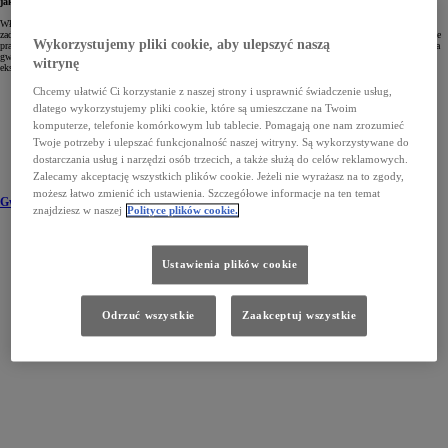
jakości.
Właśnie taką troskę – zarówno o każdy samochód zjeżdżający z taśmy produkcyjnej, jak i o spokój oraz
zadowolenie jego właściciela – wyraża 3-letnia gwarancja fabryczna. Daje ona pewność, że jazda Toyotą będzie
Wykorzystujemy pliki cookie, aby ulepszyć naszą
prawdziwą przyjemnością. Dodatkowe gwarancje Toyoty pozwalają wydłużyć okres ochrony poza czas trwania
gwarancji producenta. Opracowane zostały z myślą o właścicielach pragnących dłużej cieszyć się spokojną
witrynę
eksploatacją samochodu i podwyższyć jego wartość na rynku wtórnym.
Chcemy ułatwić Ci korzystanie z naszej strony i usprawnić świadczenie usług,
dlatego wykorzystujemy pliki cookie, które są umieszczane na Twoim
komputerze, telefonie komórkowym lub tablecie. Pomagają one nam zrozumieć
Twoje potrzeby i ulepszać funkcjonalność naszej witryny. Są wykorzystywane do
dostarczania usług i narzędzi osób trzecich, a także służą do celów reklamowych.
Zalecamy akceptację wszystkich plików cookie. Jeżeli nie wyrażasz na to zgody,
możesz łatwo zmienić ich ustawienia. Szczegółowe informacje na ten temat
Gwarancja podstawowa
znajdziesz w naszej
Polityce plików cookie.
Ustawienia plików cookie
Odrzuć wszystkie
Zaakceptuj wszystkie