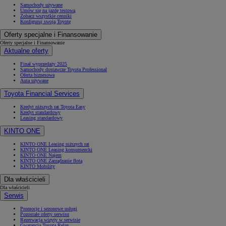
Samochody używane
Umów się na jazdę testową
Zobacz wszystkie cenniki
Konfiguruj swoją Toyotę
Oferty specjalne i Finansowanie
Oferty specjalne i Finansowanie
Aktualne oferty
Finał wyprzedaży 2025
Samochody dostawcze Toyota Professional
Oferta biznesowa
Auta używane
Toyota Financial Services
Kredyt niższych rat Toyota Easy
Kredyt standardowy
Leasing standardowy
KINTO ONE
KINTO ONE Leasing niższych rat
KINTO ONE Leasing konsumencki
KINTO ONE Najem
KINTO ONE Zarządzanie flotą
KINTO Mobility
Dla właścicieli
Dla właścicieli
Serwis
Promocje i sezonowe usługi
Pozostałe oferty serwisu
Rezerwacja wizyty w serwisie
Gwarancja Toyota Relax