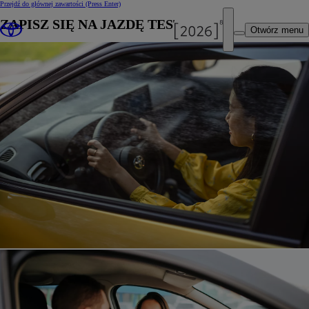
Przejdź do głównej zawartości
(Press Enter)
ZAPISZ SIĘ NA JAZDĘ TESTOWĄ
Otwórz menu