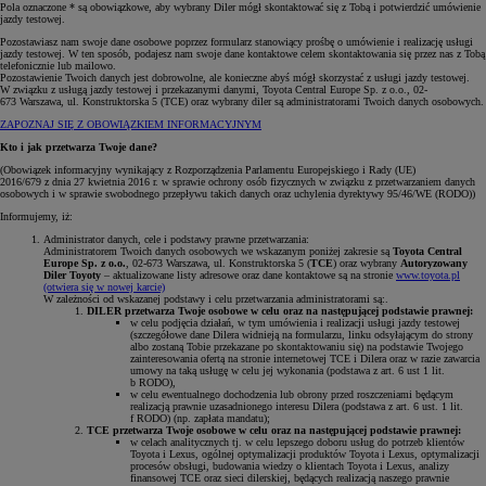
Pola oznaczone * są obowiązkowe, aby wybrany Diler mógł skontaktować się z Tobą i potwierdzić umówienie
jazdy testowej.
Pozostawiasz nam swoje dane osobowe poprzez formularz stanowiący prośbę o umówienie i realizację usługi
jazdy testowej. W ten sposób, podajesz nam swoje dane kontaktowe celem skontaktowania się przez nas z Tobą
telefonicznie lub mailowo.
Pozostawienie Twoich danych jest dobrowolne, ale konieczne abyś mógł skorzystać z usługi jazdy testowej.
W związku z usługą jazdy testowej i przekazanymi danymi, Toyota Central Europe Sp. z o.o., 02-
673 Warszawa, ul. Konstruktorska 5 (TCE) oraz wybrany diler są administratorami Twoich danych osobowych.
ZAPOZNAJ SIĘ Z OBOWIĄZKIEM INFORMACYJNYM
Kto i jak przetwarza Twoje dane?
(Obowiązek informacyjny wynikający z Rozporządzenia Parlamentu Europejskiego i Rady (UE)
2016/679 z dnia 27 kwietnia 2016 r. w sprawie ochrony osób fizycznych w związku z przetwarzaniem danych
osobowych i w sprawie swobodnego przepływu takich danych oraz uchylenia dyrektywy 95/46/WE (RODO))
Informujemy, iż:
Administrator danych, cele i podstawy prawne przetwarzania:
Administratorem Twoich danych osobowych we wskazanym poniżej zakresie są
Toyota Central
Europe Sp. z o.o.
, 02-673 Warszawa, ul. Konstruktorska 5 (
TCE
) oraz wybrany
Autoryzowany
Diler Toyoty
– aktualizowane listy adresowe oraz dane kontaktowe są na stronie
www.toyota.pl
(otwiera się w nowej karcie)
W zależności od wskazanej podstawy i celu przetwarzania administratorami są:.
DILER przetwarza Twoje osobowe w celu oraz na następującej podstawie prawnej:
w celu podjęcia działań, w tym umówienia i realizacji usługi jazdy testowej
(szczegółowe dane Dilera widnieją na formularzu, linku odsyłającym do strony
albo zostaną Tobie przekazane po skontaktowaniu się) na podstawie Twojego
zainteresowania ofertą na stronie internetowej TCE i Dilera oraz w razie zawarcia
umowy na taką usługę w celu jej wykonania (podstawa z art. 6 ust 1 lit.
b RODO),
w celu ewentualnego dochodzenia lub obrony przed roszczeniami będącym
realizacją prawnie uzasadnionego interesu Dilera (podstawa z art. 6 ust. 1 lit.
f RODO) (np. zapłata mandatu);
TCE przetwarza Twoje osobowe w celu oraz na następującej podstawie prawnej:
w celach analitycznych tj. w celu lepszego doboru usług do potrzeb klientów
Toyota i Lexus, ogólnej optymalizacji produktów Toyota i Lexus, optymalizacji
procesów obsługi, budowania wiedzy o klientach Toyota i Lexus, analizy
finansowej TCE oraz sieci dilerskiej, będących realizacją naszego prawnie