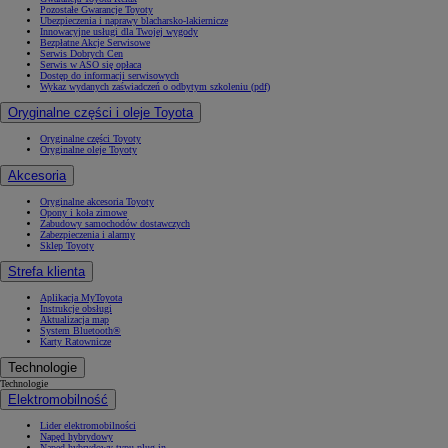
Pozostałe Gwarancje Toyoty
Ubezpieczenia i naprawy blacharsko-lakiernicze
Innowacyjne usługi dla Twojej wygody
Bezpłatne Akcje Serwisowe
Serwis Dobrych Cen
Serwis w ASO się opłaca
Dostęp do informacji serwisowych
Wykaz wydanych zaświadczeń o odbytym szkoleniu (pdf)
Oryginalne części i oleje Toyota
Oryginalne części Toyoty
Oryginalne oleje Toyoty
Akcesoria
Oryginalne akcesoria Toyoty
Opony i koła zimowe
Zabudowy samochodów dostawczych
Zabezpieczenia i alarmy
Sklep Toyoty
Strefa klienta
Aplikacja MyToyota
Instrukcje obsługi
Aktualizacja map
System Bluetooth®
Karty Ratownicze
Technologie
Technologie
Elektromobilność
Lider elektromobilności
Napęd hybrydowy
Napęd hybrydowy typu plug-in