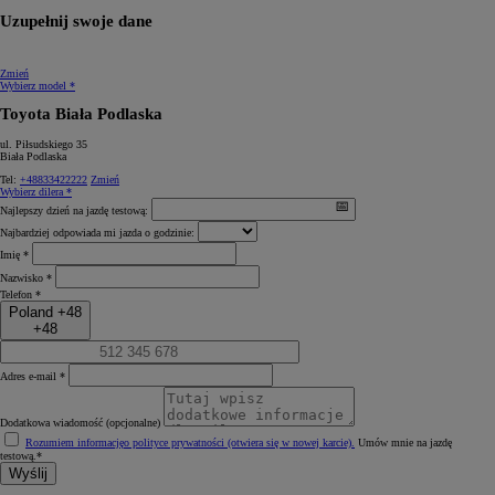
Uzupełnij swoje dane
Zmień
Wybierz model *
Toyota Biała Podlaska
ul. Piłsudskiego 35
Biała Podlaska
Tel:
+48833422222
Zmień
Wybierz dilera *
Najlepszy dzień na jazdę testową:
Najbardziej odpowiada mi jazda o godzinie:
Imię *
Nazwisko *
Telefon *
Poland +48
+48
Adres e-mail *
Dodatkowa wiadomość (opcjonalne)
Rozumiem informację
o polityce prywatności (otwiera się w nowej karcie)
.
Umów mnie na jazdę
testową.*
Wyślij