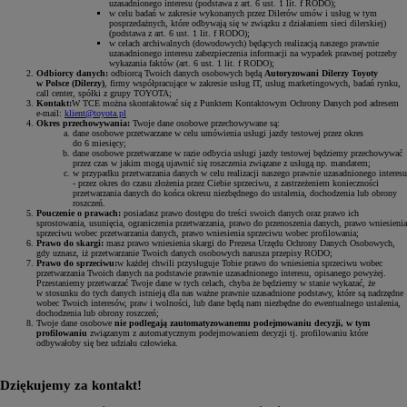
uzasadnionego interesu (podstawa z art. 6 ust. 1 lit. f RODO);
w celu badań w zakresie wykonanych przez Dilerów umów i usług w tym
posprzedażnych, które odbywają się w związku z działaniem sieci dilerskiej)
(podstawa z art. 6 ust. 1 lit. f RODO);
w celach archiwalnych (dowodowych) będących realizacją naszego prawnie
uzasadnionego interesu zabezpieczenia informacji na wypadek prawnej potrzeby
wykazania faktów (art. 6 ust. 1 lit. f RODO);
Odbiorcy danych:
odbiorcą Twoich danych osobowych będą
Autoryzowani Dilerzy Toyoty
w Polsce (Dilerzy)
, firmy współpracujące w zakresie usług IT, usług marketingowych, badań rynku,
call center, spółki z grupy TOYOTA;
Kontakt:
W TCE można skontaktować się z Punktem Kontaktowym Ochrony Danych pod adresem
e-mail:
klient@toyota.pl
Okres przechowywania:
Twoje dane osobowe przechowywane są:
dane osobowe przetwarzane w celu umówienia usługi jazdy testowej przez okres
do 6 miesięcy;
dane osobowe przetwarzane w razie odbycia usługi jazdy testowej będziemy przechowywać
przez czas w jakim mogą ujawnić się roszczenia związane z usługą np. mandatem;
w przypadku przetwarzania danych w celu realizacji naszego prawnie uzasadnionego interesu
- przez okres do czasu złożenia przez Ciebie sprzeciwu, z zastrzeżeniem konieczności
przetwarzania danych do końca okresu niezbędnego do ustalenia, dochodzenia lub obrony
roszczeń.
Pouczenie o prawach:
posiadasz prawo dostępu do treści swoich danych oraz prawo ich
sprostowania, usunięcia, ograniczenia przetwarzania, prawo do przenoszenia danych, prawo wniesienia
sprzeciwu wobec przetwarzania danych, prawo wniesienia sprzeciwu wobec profilowania;
Prawo do skargi:
masz prawo wniesienia skargi do Prezesa Urzędu Ochrony Danych Osobowych,
gdy uznasz, iż przetwarzanie Twoich danych osobowych narusza przepisy RODO;
Prawo do sprzeciwu:
w każdej chwili przysługuje Tobie prawo do wniesienia sprzeciwu wobec
przetwarzania Twoich danych na podstawie prawnie uzasadnionego interesu, opisanego powyżej.
Przestaniemy przetwarzać Twoje dane w tych celach, chyba że będziemy w stanie wykazać, że
w stosunku do tych danych istnieją dla nas ważne prawnie uzasadnione podstawy, które są nadrzędne
wobec Twoich interesów, praw i wolności, lub dane będą nam niezbędne do ewentualnego ustalenia,
dochodzenia lub obrony roszczeń;
Twoje dane osobowe
nie podlegają zautomatyzowanemu podejmowaniu decyzji, w tym
profilowaniu
związanym z automatycznym podejmowaniem decyzji tj. profilowaniu które
odbywałoby się bez udziału człowieka.
Dziękujemy za kontakt!