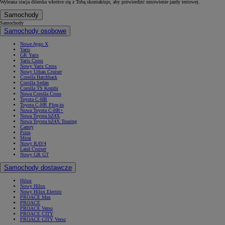
Wybrana stacja dilerska wkrótce się z Tobą skontaktuje, aby potwierdzić umówienie jazdy testowej.
Samochody
Samochody
Samochody osobowe
Nowe Aygo X
Yaris
GR Yaris
Yaris Cross
Nowy Yaris Cross
Nowy Urban Cruiser
Corolla Hatchback
Corolla Sedan
Corolla TS Kombi
Nowa Corolla Cross
Toyota C-HR
Toyota C-HR Plug-in
Nowa Toyota C-HR+
Nowa Toyota bZ4X
Nowa Toyota bZ4X Touring
Camry
Prius
Mirai
Nowy RAV4
Land Cruiser
Nowy GR GT
Samochody dostawcze
Hilux
Nowy Hilux
Nowy Hilux Electric
PROACE Max
PROACE
PROACE Verso
PROACE CITY
PROACE CITY Verso