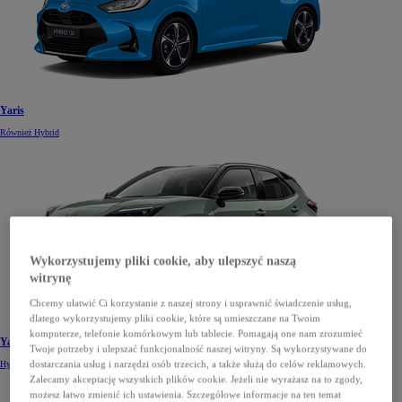
Yaris
Również Hybrid
Wykorzystujemy pliki cookie, aby ulepszyć naszą
witrynę
Chcemy ułatwić Ci korzystanie z naszej strony i usprawnić świadczenie usług,
dlatego wykorzystujemy pliki cookie, które są umieszczane na Twoim
komputerze, telefonie komórkowym lub tablecie. Pomagają one nam zrozumieć
Yaris Cross
Twoje potrzeby i ulepszać funkcjonalność naszej witryny. Są wykorzystywane do
dostarczania usług i narzędzi osób trzecich, a także służą do celów reklamowych.
Hybrid
Zalecamy akceptację wszystkich plików cookie. Jeżeli nie wyrażasz na to zgody,
możesz łatwo zmienić ich ustawienia. Szczegółowe informacje na ten temat