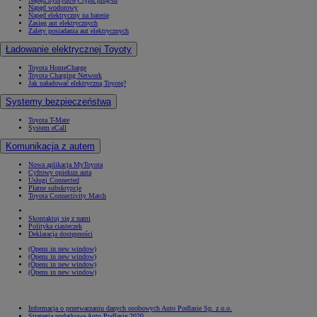
Napęd wodorowy
Napęd elektryczny na baterię
Zasięg aut elektrycznych
Zalety posiadania aut elektrycznych
Ładowanie elektrycznej Toyoty
Toyota HomeCharge
Toyota Charging Network
Jak naładować elektryczną Toyotę?
Systemy bezpieczeństwa
Toyota T-Mate
System eCall
Komunikacja z autem
Nowa aplikacja MyToyota
Cyfrowy opiekun auta
Usługi Connected
Płatne subskrypcje
Toyota Connectivity Match
Skontaktuj się z nami
Polityka ciasteczek
Deklaracja dostępności
(Opens in new window)
(Opens in new window)
(Opens in new window)
(Opens in new window)
Informacja o przetwarzaniu danych osobowych Auto Podlasie Sp. z o.o.
Strategia podatkowa Auto Podlasie 2020