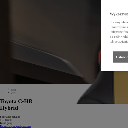
Wykorzystu
Chcemy ułatwi
umieszczane 
i ulepszać fu
do celów rekl
ich ustawieni
Ustawie
Toyota C-HR
Hybrid
Specjalna cena od
119 800 zł
Konfiguruj
Umów się na jazdę testową