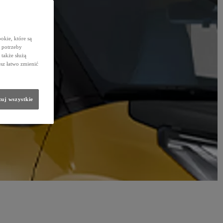
okie, które są
 potrzeby
 także służą
sz łatwo zmienić
uj wszystkie