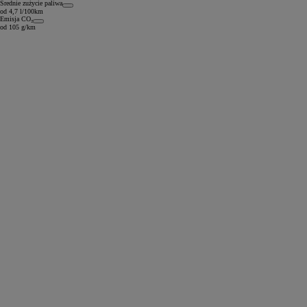
Średnie zużycie paliwa
od 4,7 l/100km
Emisja CO₂
od 105 g/km