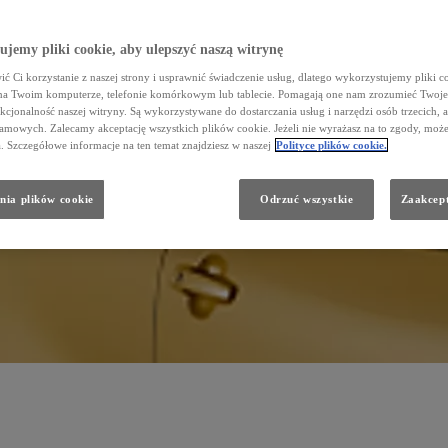
jemy pliki cookie, aby ulepszyć naszą witrynę
ć Ci korzystanie z naszej strony i usprawnić świadczenie usług, dlatego wykorzystujemy pliki co
na Twoim komputerze, telefonie komórkowym lub tablecie. Pomagają one nam zrozumieć Twoje
nkcjonalność naszej witryny. Są wykorzystywane do dostarczania usług i narzędzi osób trzecich, a
amowych. Zalecamy akceptację wszystkich plików cookie. Jeżeli nie wyrażasz na to zgody, może
a. Szczegółowe informacje na ten temat znajdziesz w naszej
Polityce plików cookie.
nia plików cookie
Odrzuć wszystkie
Zaakcept