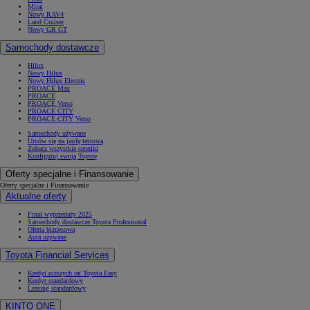
Mirai
Nowy RAV4
Land Cruiser
Nowy GR GT
Samochody dostawcze
Hilux
Nowy Hilux
Nowy Hilux Electric
PROACE Max
PROACE
PROACE Verso
PROACE CITY
PROACE CITY Verso
Samochody używane
Umów się na jazdę testową
Zobacz wszystkie cenniki
Konfiguruj swoją Toyotę
Oferty specjalne i Finansowanie
Oferty specjalne i Finansowanie
Aktualne oferty
Finał wyprzedaży 2025
Samochody dostawcze Toyota Professional
Oferta biznesowa
Auta używane
Toyota Financial Services
Kredyt niższych rat Toyota Easy
Kredyt standardowy
Leasing standardowy
KINTO ONE