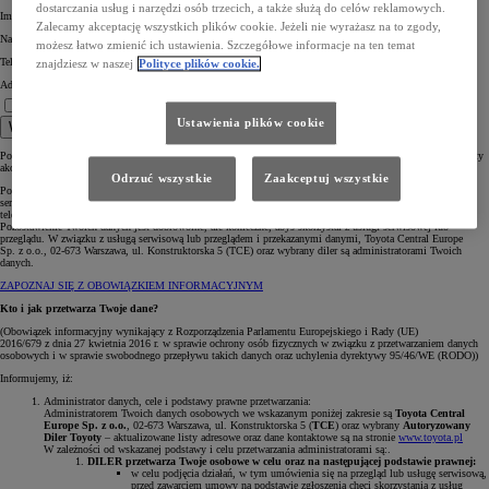
dostarczania usług i narzędzi osób trzecich, a także służą do celów reklamowych.
Imię *
Zalecamy akceptację wszystkich plików cookie. Jeżeli nie wyrażasz na to zgody,
Nazwisko *
możesz łatwo zmienić ich ustawienia. Szczegółowe informacje na ten temat
Telefon komórkowy *
znajdziesz w naszej
Polityce plików cookie.
Adres e-mail *
Rozumiem informację.
Jestem zainteresowany umówieniem na serwis lub przegląd. *
Ustawienia plików cookie
Wyślij
Pola oznaczone * są obowiązkowe, aby wybrany Diler mógł skontaktować się z Tobą w celu omówienia oferty
akcesoryjnej.
Odrzuć wszystkie
Zaakceptuj wszystkie
Pozostawiasz nam swoje dane osobowe poprzez formularz stanowiący prośbę o umówienie i realizację usługi
serwisowej lub przeglądu. W ten sposób, podajesz nam swoje dane celem skontaktowania się z Tobą
telefonicznie lub mailowo.
Pozostawienie Twoich danych jest dobrowolne, ale konieczne, abyś skorzystał z usługi serwisowej lub
przeglądu. W związku z usługą serwisową lub przeglądem i przekazanymi danymi, Toyota Central Europe
Sp. z o.o., 02-673 Warszawa, ul. Konstruktorska 5 (TCE) oraz wybrany diler są administratorami Twoich
danych.
ZAPOZNAJ SIĘ Z OBOWIĄZKIEM INFORMACYJNYM
Kto i jak przetwarza Twoje dane?
(Obowiązek informacyjny wynikający z Rozporządzenia Parlamentu Europejskiego i Rady (UE)
2016/679 z dnia 27 kwietnia 2016 r. w sprawie ochrony osób fizycznych w związku z przetwarzaniem danych
osobowych i w sprawie swobodnego przepływu takich danych oraz uchylenia dyrektywy 95/46/WE (RODO))
Informujemy, iż:
Administrator danych, cele i podstawy prawne przetwarzania:
Administratorem Twoich danych osobowych we wskazanym poniżej zakresie są
Toyota Central
Europe Sp. z o.o.
, 02-673 Warszawa, ul. Konstruktorska 5 (
TCE
) oraz wybrany
Autoryzowany
Diler Toyoty
– aktualizowane listy adresowe oraz dane kontaktowe są na stronie
www.toyota.pl
W zależności od wskazanej podstawy i celu przetwarzania administratorami są:.
DILER przetwarza Twoje osobowe w celu oraz na następującej podstawie prawnej:
w celu podjęcia działań, w tym umówienia się na przegląd lub usługę serwisową,
przed zawarciem umowy na podstawie zgłoszenia chęci skorzystania z usług