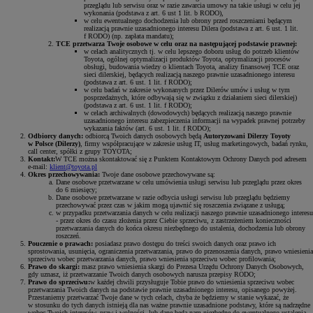
przeglądu lub serwisu oraz w razie zawarcia umowy na takie usługi w celu jej
wykonania (podstawa z art. 6 ust 1 lit. b RODO),
w celu ewentualnego dochodzenia lub obrony przed roszczeniami będącym
realizacją prawnie uzasadnionego interesu Dilera (podstawa z art. 6 ust. 1 lit.
f RODO) (np. zapłata mandatu);
TCE przetwarza Twoje osobowe w celu oraz na następującej podstawie prawnej:
w celach analitycznych tj. w celu lepszego doboru usług do potrzeb klientów
Toyota, ogólnej optymalizacji produktów Toyota, optymalizacji procesów
obsługi, budowania wiedzy o klientach Toyota, analizy finansowej TCE oraz
sieci dilerskiej, będących realizacją naszego prawnie uzasadnionego interesu
(podstawa z art. 6 ust. 1 lit. f RODO);
w celu badań w zakresie wykonanych przez Dilerów umów i usług w tym
posprzedażnych, które odbywają się w związku z działaniem sieci dilerskiej)
(podstawa z art. 6 ust. 1 lit. f RODO);
w celach archiwalnych (dowodowych) będących realizacją naszego prawnie
uzasadnionego interesu zabezpieczenia informacji na wypadek prawnej potrzeby
wykazania faktów (art. 6 ust. 1 lit. f RODO);
Odbiorcy danych:
odbiorcą Twoich danych osobowych będą
Autoryzowani Dilerzy Toyoty
w Polsce (Dilerzy)
, firmy współpracujące w zakresie usług IT, usług marketingowych, badań rynku,
call center, spółki z grupy TOYOTA;
Kontakt:
W TCE można skontaktować się z Punktem Kontaktowym Ochrony Danych pod adresem
e-mail:
klient@toyota.pl
Okres przechowywania:
Twoje dane osobowe przechowywane są:
Dane osobowe przetwarzane w celu umówienia usługi serwisu lub przeglądu przez okres
do 6 miesięcy;
Dane osobowe przetwarzane w razie odbycia usługi serwisu lub przeglądu będziemy
przechowywać przez czas w jakim mogą ujawnić się roszczenia związane z usługą;
w przypadku przetwarzania danych w celu realizacji naszego prawnie uzasadnionego interesu
- przez okres do czasu złożenia przez Ciebie sprzeciwu, z zastrzeżeniem konieczności
przetwarzania danych do końca okresu niezbędnego do ustalenia, dochodzenia lub obrony
roszczeń.
Pouczenie o prawach:
posiadasz prawo dostępu do treści swoich danych oraz prawo ich
sprostowania, usunięcia, ograniczenia przetwarzania, prawo do przenoszenia danych, prawo wniesienia
sprzeciwu wobec przetwarzania danych, prawo wniesienia sprzeciwu wobec profilowania;
Prawo do skargi:
masz prawo wniesienia skargi do Prezesa Urzędu Ochrony Danych Osobowych,
gdy uznasz, iż przetwarzanie Twoich danych osobowych narusza przepisy RODO;
Prawo do sprzeciwu:
w każdej chwili przysługuje Tobie prawo do wniesienia sprzeciwu wobec
przetwarzania Twoich danych na podstawie prawnie uzasadnionego interesu, opisanego powyżej.
Przestaniemy przetwarzać Twoje dane w tych celach, chyba że będziemy w stanie wykazać, że
w stosunku do tych danych istnieją dla nas ważne prawnie uzasadnione podstawy, które są nadrzędne
wobec Twoich interesów, praw i wolności, lub dane będą nam niezbędne do ewentualnego ustalenia,