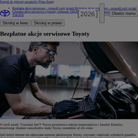
Przejdź do głównej zawartości
(Press Enter)
Bezpłatne akcje serwisowe – sprawdź swój pojazd
Bezpłatne akcje serwisowe – sprawdź swój pojazd
Globalna akcja serwisowa wymiany poduszek TAKATA
Globalna akcja serwisowa wymiany poduszek
Otwórz menu
TAKATA
Skroluj w lewo
Skroluj w prawo
Bezpłatne akcje serwisowe Toyoty
W myśl zasady ”Customer first”* Toyota priorytetowo traktuje bezpieczeństwo i komfort Klientów,
monitorując działanie samochodów marki Toyota, niezależnie od ich wieku.
Jeśli któryś element nie odpowiada normom jakościowym Toyoty, wzywamy właścicieli wybranych pojazdów