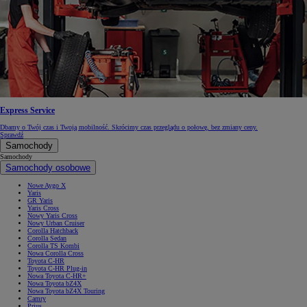
Express Service
Dbamy o Twój czas i Twoją mobilność. Skrócimy czas przeglądu o połowę, bez zmiany ceny.
Sprawdź
Samochody
Samochody
Samochody osobowe
Nowe Aygo X
Yaris
GR Yaris
Yaris Cross
Nowy Yaris Cross
Nowy Urban Cruiser
Corolla Hatchback
Corolla Sedan
Corolla TS Kombi
Nowa Corolla Cross
Toyota C-HR
Toyota C-HR Plug-in
Nowa Toyota C-HR+
Nowa Toyota bZ4X
Nowa Toyota bZ4X Touring
Camry
Prius