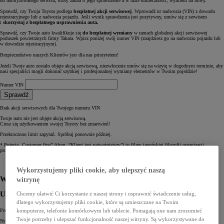
do autoryzowanego serwisu, który zadba o jego sprawdzenie a w razie konieczności, wymieni na nowy.
Sprawdź, czy Twoja Toyota podlega
bezpłatnej akcji serwisowej
. Wprowadź nr nadwozia (VIN) z dowodu
rejestracyjnego lub z nadwozia pojazdu. Jeśli wynik sprawdzenia jest pozytywny, umów się z serwisem
i
skorzystaj z bezpłatnego usprawnienia auta.
Sprawdź, czy Twoje auto kwalifikuje się
do bezpłatnej wymiany
w ramach globalnej akcji serwisowej
poduszek powietrznych firmy Takata. Wpisz poniżej swój numer VIN (znajdziesz go na nadwoziu pojazdu lub
w dowodzie rejestracyjnym).
Bezpieczeństwo naszych Klientów jest dla nas priorytetem!
Jeżeli Twoje auto zostało objęte akcją serwisową, niezwłocznie umów się na wizytę w dogodnym terminie, aby
nasi specjaliści mogli dokonać szybkiej i profesjonalnej wymiany elementów w Twoim pojeździe!
Numer VIN
Sprawdź
Brak akcji serwisowych dla Twojego numeru VIN
Twoje auto nie jest objęte akcją serwisową.
Ciesz się użytkowaniem swojej Toyoty bez zmartwień!
Przekroczono limit zapytań. Spróbuj ponownie później.
* Pojęcie „Customer first” (tłum. “Klient jest najważniejszy”) to filary japońskiej filozofii organizacji
produkcji i obsługi klienta.
Wybierz Dilera
Wypełnij formularz
Wykorzystujemy pliki cookie, aby ulepszyć naszą
Wybierz dilera
witrynę
Uzupełnij swoje dane
Chcemy ułatwić Ci korzystanie z naszej strony i usprawnić świadczenie usług,
dlatego wykorzystujemy pliki cookie, które są umieszczane na Twoim
komputerze, telefonie komórkowym lub tablecie. Pomagają one nam zrozumieć
Preferowana data serwisu: *
Twoje potrzeby i ulepszać funkcjonalność naszej witryny. Są wykorzystywane do
Nr VIN pojazdu: