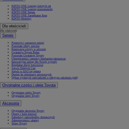
KINTO ONE Leasing niższych rat
KINTO ONE Leasing konsumencki
KINTO ONE Najem
KINTO ONE Zarządzanie flotą
KINTO Mobility
Dla właścicieli
Dla właścicieli
Serwis
Promocje i sezonowe usługi
Pozostałe oferty serwisu
Rezerwacja wizyty w serwisie
Gwarancja Toyota Relax
Pozostałe Gwarancje Toyoty
Ubezpieczenia i naprawy blacharsko-lakiernicze
Innowacyjne usługi dla Twojej wygody
Bezpłatne Akcje Serwisowe
Serwis Dobrych Cen
Serwis w ASO się opłaca
Dostęp do informacji serwisowych
Wykaz wydanych zaświadczeń o odbytym szkoleniu (pdf)
Oryginalne części i oleje Toyota
Oryginalne części Toyoty
Oryginalne oleje Toyoty
Akcesoria
Oryginalne akcesoria Toyoty
Opony i koła zimowe
Zabudowy samochodów dostawczych
Zabezpieczenia i alarmy
Sklep Toyoty