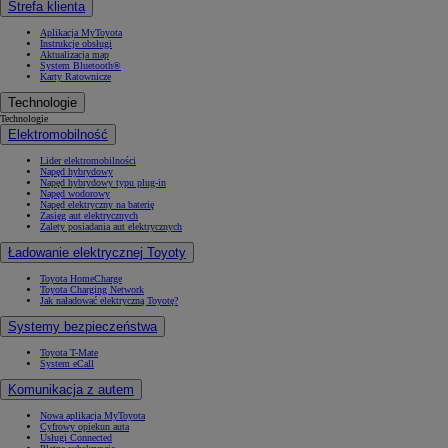
Strefa klienta
Aplikacja MyToyota
Instrukcje obsługi
Aktualizacja map
System Bluetooth®
Karty Ratownicze
Technologie
Technologie
Elektromobilność
Lider elektromobilności
Napęd hybrydowy
Napęd hybrydowy typu plug-in
Napęd wodorowy
Napęd elektryczny na baterię
Zasięg aut elektrycznych
Zalety posiadania aut elektrycznych
Ładowanie elektrycznej Toyoty
Toyota HomeCharge
Toyota Charging Network
Jak naładować elektryczną Toyotę?
Systemy bezpieczeństwa
Toyota T-Mate
System eCall
Komunikacja z autem
Nowa aplikacja MyToyota
Cyfrowy opiekun auta
Usługi Connected