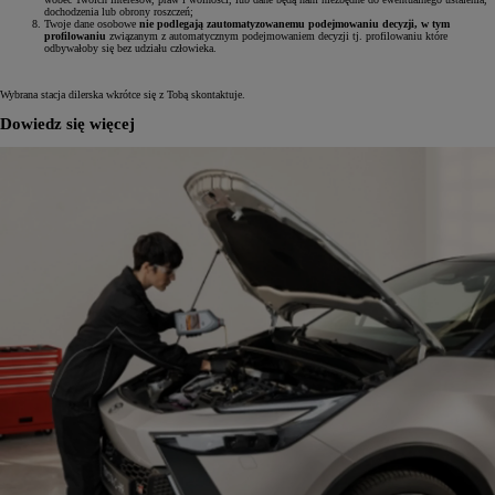
dochodzenia lub obrony roszczeń;
Twoje dane osobowe
nie podlegają zautomatyzowanemu podejmowaniu decyzji, w tym
profilowaniu
związanym z automatycznym podejmowaniem decyzji tj. profilowaniu które
odbywałoby się bez udziału człowieka.
Wybrana stacja dilerska wkrótce się z Tobą skontaktuje.
Dowiedz się więcej