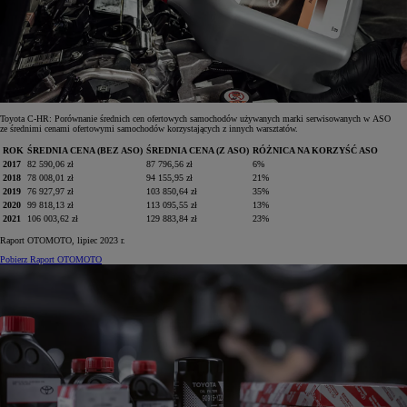
Toyota C-HR: Porównanie średnich cen ofertowych samochodów używanych marki serwisowanych w ASO
ze średnimi cenami ofertowymi samochodów korzystających z innych warsztatów.
ROK
ŚREDNIA CENA (BEZ ASO)
ŚREDNIA CENA (Z ASO)
RÓŻNICA NA KORZYŚĆ ASO
2017
82 590,06 zł
87 796,56 zł
6%
2018
78 008,01 zł
94 155,95 zł
21%
2019
76 927,97 zł
103 850,64 zł
35%
2020
99 818,13 zł
113 095,55 zł
13%
2021
106 003,62 zł
129 883,84 zł
23%
Raport OTOMOTO, lipiec 2023 r.
Pobierz Raport OTOMOTO