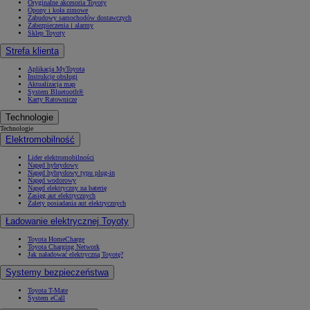
Oryginalne akcesoria Toyoty
Opony i koła zimowe
Zabudowy samochodów dostawczych
Zabezpieczenia i alarmy
Sklep Toyoty
Strefa klienta
Aplikacja MyToyota
Instrukcje obsługi
Aktualizacja map
System Bluetooth®
Karty Ratownicze
Technologie
Technologie
Elektromobilność
Lider elektromobilności
Napęd hybrydowy
Napęd hybrydowy typu plug-in
Napęd wodorowy
Napęd elektryczny na baterię
Zasięg aut elektrycznych
Zalety posiadania aut elektrycznych
Ładowanie elektrycznej Toyoty
Toyota HomeCharge
Toyota Charging Network
Jak naładować elektryczną Toyotę?
Systemy bezpieczeństwa
Toyota T-Mate
System eCall