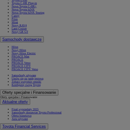
Toyota C-HR Plug-in
Nowa Toyota C-HR+
Nowa Toyota bZ4X
Nowa Toyota bZ4X Touring
Camry
Prius
Mirai
Nowy RAV4
Land Cruiser
Nowy GR GT
Samochody dostawcze
Hilux
Nowy Hilux
Nowy Hilux Electric
PROACE Max
PROACE
PROACE Verso
PROACE CITY
PROACE CITY Verso
Samochody używane
Umów się na jazdę testową
Zobacz wszystkie cenniki
Konfiguruj swoją Toyotę
Oferty specjalne i Finansowanie
Oferty specjalne i Finansowanie
Aktualne oferty
Finał wyprzedaży 2025
Samochody dostawcze Toyota Professional
Oferta biznesowa
Auta używane
Toyota Financial Services