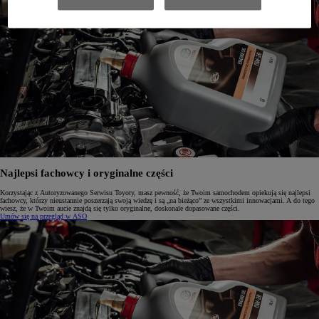
Najlepsi fachowcy i oryginalne części
Korzystając z Autoryzowanego Serwisu Toyoty, masz pewność, że Twoim samochodem opiekują się najlepsi
fachowcy, którzy nieustannie poszerzają swoją wiedzę i są „na bieżąco” ze wszystkimi innowacjami. A do tego
wiesz, że w Twoim aucie znajdą się tylko oryginalne, doskonale dopasowane części.
Umów się na przegląd w ASO