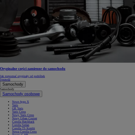
Oryginalne części zamienne do samochodu
Jak rozpoznać oryginały od podróbek
Sprawdź
Samochody
Samochody
Samochody osobowe
Nowe Aygo X
Yaris
GR Yaris
Yaris Cross
Nowy Yaris Cross
Nowy Urban Cruiser
Corolla Hatchback
Corolla Sedan
Corolla TS Kombi
Nowa Corolla Cross
Toyota C-HR