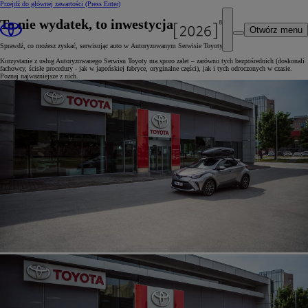
Przejdź do głównej zawartości
(Press Enter)
To nie wydatek, to inwestycja
Otwórz menu
Sprawdź, co możesz zyskać, serwisując auto w Autoryzowanym Serwisie Toyoty.
Korzystanie z usług Autoryzowanego Serwisu Toyoty ma sporo zalet – zarówno tych bezpośrednich (doskonali
fachowcy, ścisłe procedury - jak w japońskiej fabryce, oryginalne części), jak i tych odroczonych w czasie.
Poznaj najważniejsze z nich.