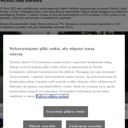
Wyższa cena ofertowa
W lipcu 2023 roku opublikowany został najnowszy Raport OtoMoto przygotowany na zlecenie Toyota Central
Europe w Polsce. Przeanalizowano w nim ceny ofertowe samochodów różnych marek dostępnych na platformie
sprzedażowej Otomoto. Z raportu wynika, że ceny aut korzystających z ASO są średnio o 13% wyższe od cen
pojazdów, które były serwisowane w niezależnych warsztatach.
Różnica dla samochodów marki Toyota wynosi aż 17%. Oznacza to, że serwisowanie samochodu w ASO
to dodatkowy poważny zysk przy odsprzedaży używanej Toyoty.
Wykorzystujemy pliki cookie, aby ulepszyć naszą
witrynę
Chcemy ułatwić Ci korzystanie z naszej strony i usprawnić świadczenie usług,
dlatego wykorzystujemy pliki cookie, które są umieszczane na Twoim
komputerze, telefonie komórkowym lub tablecie. Pomagają one nam zrozumieć
Twoje potrzeby i ulepszać funkcjonalność naszej witryny. Są wykorzystywane do
dostarczania usług i narzędzi osób trzecich, a także służą do celów reklamowych.
Zalecamy akceptację wszystkich plików cookie. Jeżeli nie wyrażasz na to zgody,
możesz łatwo zmienić ich ustawienia. Szczegółowe informacje na ten temat
znajdziesz w naszej
Polityce plików cookie.
CENY OFERTOWE UŻYWANYCH TOYOT SERWISOWANYCH W ASO SĄ ŚREDNIO O 17% WYŻSZE
OD CEN TOYOT KORZYSTAJĄCYCH Z USŁUG NIEZALEŻNYCH WARSZTATÓW.
Ustawienia plików cookie
Pobierz Raport OTOMOTO
Odrzuć wszystkie
Zaakceptuj wszystkie