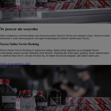
To jeszcze nie wszystko
Zalet związanych z serwisowaniem auta Autoryzowanym Serwisie Toyoty jest znacznie więcej. Kierowca może
skorzystać z wielu innowacyjnych rozwiązań zwiększających komfort użytkowania Toyoty.
Toyota Online Service Booking
Toyota Online Service Booking to najnowsza usługa, dzięki której zapiszesz się na przegląd Toyoty
z dowolnego miejsca na kuli ziemskiej przez Internet. Dogodną dla siebie datę i godzinę wizyty zarezerwujesz
w zaledwie kilka chwil i od razu dowiesz się, ile będzie kosztował przegląd i jaki będzie zakres prac.
Umów się na przegląd w ASO