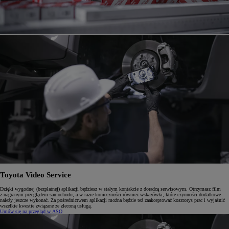
Toyota Video Service
Dzięki wygodnej (bezpłatnej) aplikacji będziesz w stałym kontakcie z doradcą serwisowym. Otrzymasz film
z nagranym przeglądem samochodu, a w razie konieczności również wskazówki, które czynności dodatkowe
należy jeszcze wykonać. Za pośrednictwem aplikacji można będzie też zaakceptować kosztorys prac i wyjaśnić
wszelkie kwestie związane ze zleconą usługą.
Umów się na przegląd w ASO