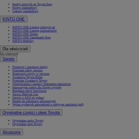
Kredyt niższych rat Toyota Easy
Kredyt standardowy
Leasing standardowy
KINTO ONE
KINTO ONE Leasing niższych rat
KINTO ONE Leasing konsumencki
KINTO ONE Najem
KINTO ONE Zarządzanie flotą
KINTO Mobility
Dla właścicieli
Dla właścicieli
Serwis
Promocje i sezonowe usługi
Pozostałe oferty serwisu
Rezerwacja wizyty w serwisie
Gwarancja Toyota Relax
Pozostałe Gwarancje Toyoty
Ubezpieczenia i naprawy blacharsko-lakiernicze
Innowacyjne usługi dla Twojej wygody
Bezpłatne Akcje Serwisowe
Serwis Dobrych Cen
Serwis w ASO się opłaca
Dostęp do informacji serwisowych
Wykaz wydanych zaświadczeń o odbytym szkoleniu (pdf)
Oryginalne części i oleje Toyota
Oryginalne części Toyoty
Oryginalne oleje Toyoty
Akcesoria