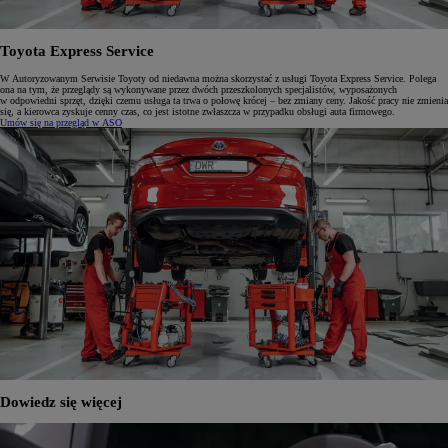
Toyota Express Service
W Autoryzowanym Serwisie Toyoty od niedawna można skorzystać z usługi Toyota Express Service. Polega
ona na tym, że przeglądy są wykonywane przez dwóch przeszkolonych specjalistów, wyposażonych
w odpowiedni sprzęt, dzięki czemu usługa ta trwa o połowę krócej – bez zmiany ceny. Jakość pracy nie zmienia
się, a kierowca zyskuje cenny czas, co jest istotne zwłaszcza w przypadku obsługi auta firmowego.
Umów się na przegląd w ASO
Dowiedz się więcej