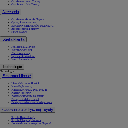
Oryginalne części Toyoty
Oryginalne oleje Toyoty
Akcesoria
Oryginalne akcesoria Toyoty
Opony i koła zimowe
Zabudowy samochodów dostawczych
Zabezpieczenia i alarmy
Sklep Toyoty
Strefa klienta
Aplikacja MyToyota
Instrukcje obsługi
Aktualizacja map
System Bluetooth®
Karty Ratownicze
Technologie
Technologie
Elektromobilność
Lider elektromobilności
Napęd hybrydowy
Napęd hybrydowy typu plug-in
Napęd wodorowy
Napęd elektryczny na baterię
Zasięg aut elektrycznych
Zalety posiadania aut elektrycznych
Ładowanie elektrycznej Toyoty
Toyota HomeCharge
Toyota Charging Network
Jak naładować elektryczną Toyotę?