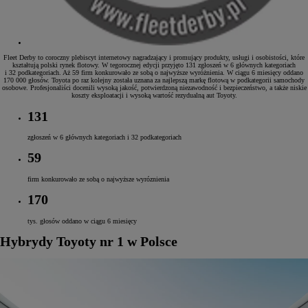
Fleet Derby to coroczny plebiscyt internetowy nagradzający i promujący produkty, usługi i osobistości, które
kształtują polski rynek flotowy. W tegorocznej edycji przyjęto 131 zgłoszeń w 6 głównych kategoriach
i 32 podkategoriach. Aż 59 firm konkurowało ze sobą o najwyższe wyróżnienia. W ciągu 6 miesięcy oddano
170 000 głosów. Toyota po raz kolejny została uznana za najlepszą markę flotową w podkategorii samochody
osobowe. Profesjonaliści docenili wysoką jakość, potwierdzoną niezawodność i bezpieczeństwo, a także niskie
koszty eksploatacji i wysoką wartość rezydualną aut Toyoty.
131
zgłoszeń w 6 głównych kategoriach i 32 podkategoriach
59
firm konkurowało ze sobą o najwyższe wyróznienia
170
tys. głosów oddano w ciągu 6 miesięcy
Hybrydy Toyoty nr 1 w Polsce