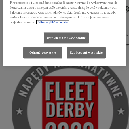
Twoje potrzeby i ulepszać funkcjonalność naszej witryny. Są wykorzystywane do
dostarczania usług i narzędzi osób trzecich, a także służą do celów reklamowych.
Zalecamy akceptację wszystkich plików cookie. Jeżeli nie wyrażasz na to zgody,
możesz łatwo zmienić ich ustawienia. Szczegółowe informacje na ten temat
znajdziesz w naszej
Polityce plików cookie.
Potrójny sukces Toyoty. W najnowszym plebiscycie Fleet Derby 2020 Toyota została ponownie
Ustawienia plików cookie
wybrana najlepszą marką flotową w segmencie samochodów osobowych. Doceniono także
innowacyjność Toyoty. W kategorii Napędy Alternatywne bezkonkurencyjna okazała się
najnowsza generacja układu hybrydowego Hybrid Dynamic Force. Internetowe Salony Toyoty
i Lexusa zostały uznane za najlepszy Produkt/Usługę Flotową 2020.
Odrzuć wszystkie
Zaakceptuj wszystkie