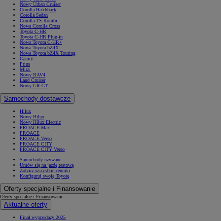
Nowy Urban Cruiser
Corolla Hatchback
Corolla Sedan
Corolla TS Kombi
Nowa Corolla Cross
Toyota C-HR
Toyota C-HR Plug-in
Nowa Toyota C-HR+
Nowa Toyota bZ4X
Nowa Toyota bZ4X Touring
Camry
Prius
Mirai
Nowy RAV4
Land Cruiser
Nowy GR GT
Samochody dostawcze
Hilux
Nowy Hilux
Nowy Hilux Electric
PROACE Max
PROACE
PROACE Verso
PROACE CITY
PROACE CITY Verso
Samochody używane
Umów się na jazdę testową
Zobacz wszystkie cenniki
Konfiguruj swoją Toyotę
Oferty specjalne i Finansowanie
Oferty specjalne i Finansowanie
Aktualne oferty
Finał wyprzedaży 2025