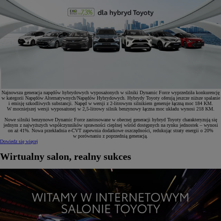
Najnowsza generacja napędów hybrydowych wyposażonych w silniki Dynamic Force wyprzedziła konkurencję
w kategorii Napędów Alternatywnych/Napędów Hybrydowych. Hybrydy Toyoty oferują jeszcze niższe spalanie
i emisję szkodliwych substancji. Napęd w wersji z 2-litrowym silnikiem generuje łączną moc 184 KM.
W mocniejszej wersji wyposażonej w 2,5-litrowy silnik benzynowy łączna moc układu wynosi 218 KM.
Nowe silniki benzynowe Dynamic Force zastosowane w obecnej generacji hybryd Toyoty charakteryzują się
jednym z najwyższych współczynników sprawności cieplnej wśród dostępnych na rynku jednostek – wynosi
on aż 41%. Nowa przekładnia e-CVT zapewnia dodatkowe oszczędności, redukując straty energii o 20%
w porównaniu z poprzednią generacją.
Dowiedz się więcej
Wirtualny salon, realny sukces