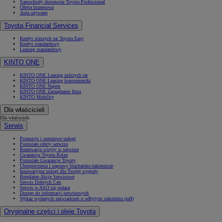
Samochody dostawcze Toyota Professional
Oferta biznesowa
Auta używane
Toyota Financial Services
Kredyt niższych rat Toyota Easy
Kredyt standardowy
Leasing standardowy
KINTO ONE
KINTO ONE Leasing niższych rat
KINTO ONE Leasing konsumencki
KINTO ONE Najem
KINTO ONE Zarządzanie flotą
KINTO Mobility
Dla właścicieli
Dla właścicieli
Serwis
Promocje i sezonowe usługi
Pozostałe oferty serwisu
Rezerwacja wizyty w serwisie
Gwarancja Toyota Relax
Pozostałe Gwarancje Toyoty
Ubezpieczenia i naprawy blacharsko-lakiernicze
Innowacyjne usługi dla Twojej wygody
Bezpłatne Akcje Serwisowe
Serwis Dobrych Cen
Serwis w ASO się opłaca
Dostęp do informacji serwisowych
Wykaz wydanych zaświadczeń o odbytym szkoleniu (pdf)
Oryginalne części i oleje Toyota