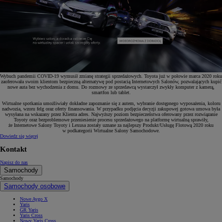
Wybuch pandemii COVID-19 wymusił zmianę strategii sprzedażowych. Toyota już w połowie marca 2020 roku
zaoferowała swoim klientom bezpieczną alternatywę pod postacią Internetowych Salonów, pozwalających kupić
nowe auta bez wychodzenia z domu. Do rozmowy ze sprzedawcą wystarczył zwykły komputer z kamerą,
smartfon lub tablet.
Wirtualne spotkania umożliwiały dokładne zapoznanie się z autem, wybranie dostępnego wyposażenia, koloru
nadwozia, wzoru felg oraz oferty finansowania. W przypadku podjęcia decyzji zakupowej gotowa umowa była
wysyłana na wskazany przez Klienta adres. Najwyższy poziom bezpieczeństwa oferowany przez rozwiązanie
Toyoty oraz bezproblemowe przeniesienie procesu sprzedażowego na platformę wirtualną sprawiły,
że Internetowe Salony Toyoty i Lexusa zostały uznane za najlepszy Produkt/Usługę Flotową 2020 roku
w podkategorii Wirtualne Salony Samochodowe.
Dowiedz się więcej
Kontakt
Napisz do nas
Samochody
Samochody
Samochody osobowe
Nowe Aygo X
Yaris
GR Yaris
Yaris Cross
Nowy Yaris Cross