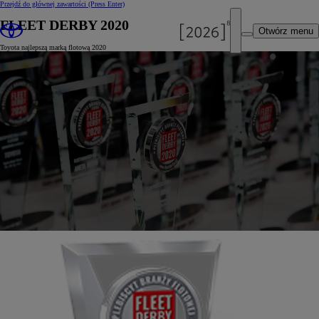
Przejdź do głównej zawartości
(Press Enter)
FLEET DERBY 2020
Otwórz menu
Toyota najlepszą marką flotową 2020