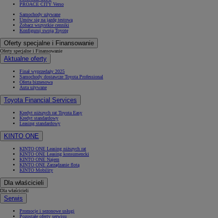
PROACE CITY Verso
Samochody używane
Umów się na jazdę testową
Zobacz wszystkie cenniki
Konfiguruj swoją Toyotę
Oferty specjalne i Finansowanie
Oferty specjalne i Finansowanie
Aktualne oferty
Finał wyprzedaży 2025
Samochody dostawcze Toyota Professional
Oferta biznesowa
Auta używane
Toyota Financial Services
Kredyt niższych rat Toyota Easy
Kredyt standardowy
Leasing standardowy
KINTO ONE
KINTO ONE Leasing niższych rat
KINTO ONE Leasing konsumencki
KINTO ONE Najem
KINTO ONE Zarządzanie flotą
KINTO Mobility
Dla właścicieli
Dla właścicieli
Serwis
Promocje i sezonowe usługi
Pozostałe oferty serwisu