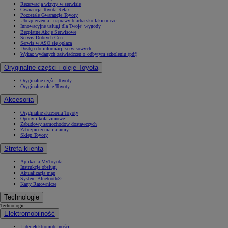
Rezerwacja wizyty w serwisie
Gwarancja Toyota Relax
Pozostałe Gwarancje Toyoty
Ubezpieczenia i naprawy blacharsko-lakiernicze
Innowacyjne usługi dla Twojej wygody
Bezpłatne Akcje Serwisowe
Serwis Dobrych Cen
Serwis w ASO się opłaca
Dostęp do informacji serwisowych
Wykaz wydanych zaświadczeń o odbytym szkoleniu (pdf)
Oryginalne części i oleje Toyota
Oryginalne części Toyoty
Oryginalne oleje Toyoty
Akcesoria
Oryginalne akcesoria Toyoty
Opony i koła zimowe
Zabudowy samochodów dostawczych
Zabezpieczenia i alarmy
Sklep Toyoty
Strefa klienta
Aplikacja MyToyota
Instrukcje obsługi
Aktualizacja map
System Bluetooth®
Karty Ratownicze
Technologie
Technologie
Elektromobilność
Lider elektromobilności