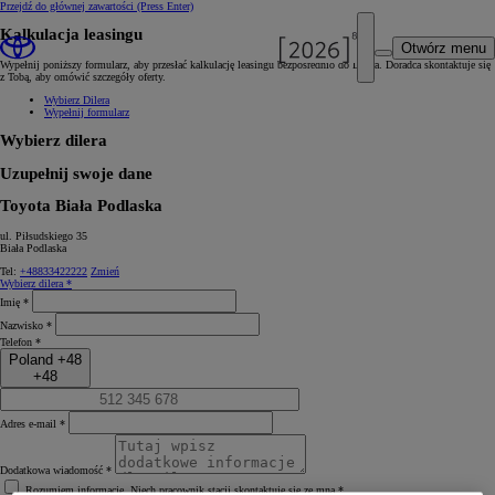
Przejdź do głównej zawartości
(Press Enter)
Kalkulacja leasingu
Otwórz menu
Wypełnij poniższy formularz, aby przesłać kalkulację leasingu bezpośrednio do Dilera. Doradca skontaktuje się
z Tobą, aby omówić szczegóły oferty.
Wybierz Dilera
Wypełnij formularz
Wybierz dilera
Uzupełnij swoje dane
Toyota Biała Podlaska
ul. Piłsudskiego 35
Biała Podlaska
Tel:
+48833422222
Zmień
Wybierz dilera *
Imię *
Nazwisko *
Telefon *
Poland +48
+48
Adres e‑mail *
Dodatkowa wiadomość *
Rozumiem informację. Niech pracownik stacji skontaktuje się ze mną.*