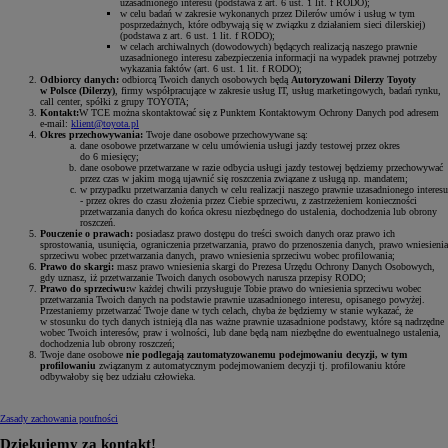
uzasadnionego interesu (podstawa z art. 6 ust. 1 lit. f RODO);
w celu badań w zakresie wykonanych przez Dilerów umów i usług w tym
posprzedażnych, które odbywają się w związku z działaniem sieci dilerskiej)
(podstawa z art. 6 ust. 1 lit. f RODO);
w celach archiwalnych (dowodowych) będących realizacją naszego prawnie
uzasadnionego interesu zabezpieczenia informacji na wypadek prawnej potrzeby
wykazania faktów (art. 6 ust. 1 lit. f RODO);
Odbiorcy danych:
odbiorcą Twoich danych osobowych będą
Autoryzowani Dilerzy Toyoty
w Polsce (Dilerzy)
, firmy współpracujące w zakresie usług IT, usług marketingowych, badań rynku,
call center, spółki z grupy TOYOTA;
Kontakt:
W TCE można skontaktować się z Punktem Kontaktowym Ochrony Danych pod adresem
e-mail:
klient@toyota.pl
Okres przechowywania:
Twoje dane osobowe przechowywane są:
dane osobowe przetwarzane w celu umówienia usługi jazdy testowej przez okres
do 6 miesięcy;
dane osobowe przetwarzane w razie odbycia usługi jazdy testowej będziemy przechowywać
przez czas w jakim mogą ujawnić się roszczenia związane z usługą np. mandatem;
w przypadku przetwarzania danych w celu realizacji naszego prawnie uzasadnionego interesu
- przez okres do czasu złożenia przez Ciebie sprzeciwu, z zastrzeżeniem konieczności
przetwarzania danych do końca okresu niezbędnego do ustalenia, dochodzenia lub obrony
roszczeń.
Pouczenie o prawach:
posiadasz prawo dostępu do treści swoich danych oraz prawo ich
sprostowania, usunięcia, ograniczenia przetwarzania, prawo do przenoszenia danych, prawo wniesienia
sprzeciwu wobec przetwarzania danych, prawo wniesienia sprzeciwu wobec profilowania;
Prawo do skargi:
masz prawo wniesienia skargi do Prezesa Urzędu Ochrony Danych Osobowych,
gdy uznasz, iż przetwarzanie Twoich danych osobowych narusza przepisy RODO;
Prawo do sprzeciwu:
w każdej chwili przysługuje Tobie prawo do wniesienia sprzeciwu wobec
przetwarzania Twoich danych na podstawie prawnie uzasadnionego interesu, opisanego powyżej.
Przestaniemy przetwarzać Twoje dane w tych celach, chyba że będziemy w stanie wykazać, że
w stosunku do tych danych istnieją dla nas ważne prawnie uzasadnione podstawy, które są nadrzędne
wobec Twoich interesów, praw i wolności, lub dane będą nam niezbędne do ewentualnego ustalenia,
dochodzenia lub obrony roszczeń;
Twoje dane osobowe
nie podlegają zautomatyzowanemu podejmowaniu decyzji, w tym
profilowaniu
związanym z automatycznym podejmowaniem decyzji tj. profilowaniu które
odbywałoby się bez udziału człowieka.
Zasady zachowania poufności
Dziękujemy za kontakt!