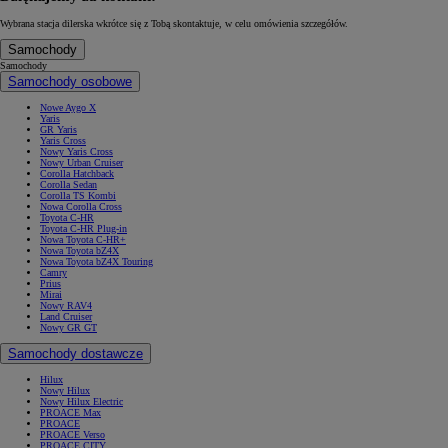
Wybrana stacja dilerska wkrótce się z Tobą skontaktuje, w celu omówienia szczegółów.
Samochody
Samochody
Samochody osobowe
Nowe Aygo X
Yaris
GR Yaris
Yaris Cross
Nowy Yaris Cross
Nowy Urban Cruiser
Corolla Hatchback
Corolla Sedan
Corolla TS Kombi
Nowa Corolla Cross
Toyota C-HR
Toyota C-HR Plug-in
Nowa Toyota C-HR+
Nowa Toyota bZ4X
Nowa Toyota bZ4X Touring
Camry
Prius
Mirai
Nowy RAV4
Land Cruiser
Nowy GR GT
Samochody dostawcze
Hilux
Nowy Hilux
Nowy Hilux Electric
PROACE Max
PROACE
PROACE Verso
PROACE CITY