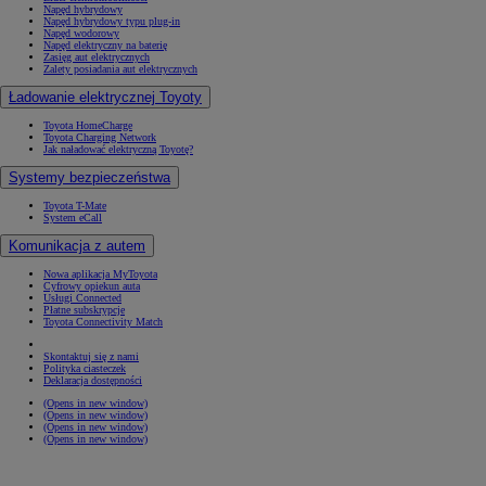
Napęd hybrydowy
Napęd hybrydowy typu plug-in
Napęd wodorowy
Napęd elektryczny na baterię
Zasięg aut elektrycznych
Zalety posiadania aut elektrycznych
Ładowanie elektrycznej Toyoty
Toyota HomeCharge
Toyota Charging Network
Jak naładować elektryczną Toyotę?
Systemy bezpieczeństwa
Toyota T-Mate
System eCall
Komunikacja z autem
Nowa aplikacja MyToyota
Cyfrowy opiekun auta
Usługi Connected
Płatne subskrypcje
Toyota Connectivity Match
Skontaktuj się z nami
Polityka ciasteczek
Deklaracja dostępności
(Opens in new window)
(Opens in new window)
(Opens in new window)
(Opens in new window)