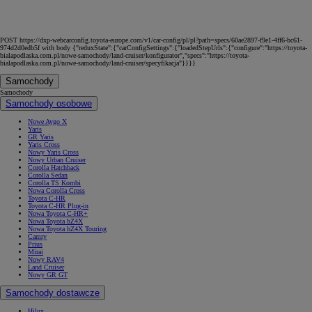
POST https://dxp-webcarconfig.toyota-europe.com/v1/car-config/pl/pl?path=specs/60ae2897-f9e1-4ff6-bc61-
974d2d0edb5f with body {"reduxState":{"carConfigSettings":{"loadedStepUrls":{"configure":"https://toyota-
bialapodlaska.com.pl/nowe-samochody/land-cruiser/konfigurator","specs":"https://toyota-
bialapodlaska.com.pl/nowe-samochody/land-cruiser/specyfikacja"}}}}
Samochody
Samochody
Samochody osobowe
Nowe Aygo X
Yaris
GR Yaris
Yaris Cross
Nowy Yaris Cross
Nowy Urban Cruiser
Corolla Hatchback
Corolla Sedan
Corolla TS Kombi
Nowa Corolla Cross
Toyota C-HR
Toyota C-HR Plug-in
Nowa Toyota C-HR+
Nowa Toyota bZ4X
Nowa Toyota bZ4X Touring
Camry
Prius
Mirai
Nowy RAV4
Land Cruiser
Nowy GR GT
Samochody dostawcze
Hilux