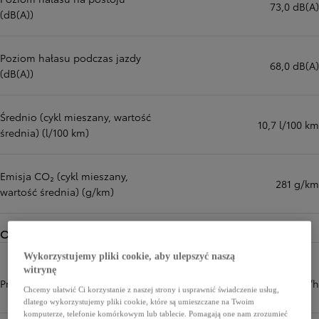
73,0 dB(A)
(dB(A))
Poziom hałasu podczas jazdy
68,0 dB(A)
(dB(A))
Średnio (cykl mieszany, wartość
10,7 l/100 km
średnia) (l/100 km)
Emisja CO₂ (cykl mieszany,
281 g/km
wartość średnia) (g/km)
Osiągi
Wykorzystujemy pliki cookie, aby ulepszyć naszą
witrynę
Prędkość maksymalna (km/h)
170 km/h
Chcemy ułatwić Ci korzystanie z naszej strony i usprawnić świadczenie usług,
dlatego wykorzystujemy pliki cookie, które są umieszczane na Twoim
komputerze, telefonie komórkowym lub tablecie. Pomagają one nam zrozumieć