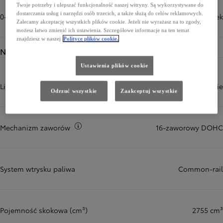
Twoje potrzeby i ulepszać funkcjonalność naszej witryny. Są wykorzystywane do
dostarczania usług i narzędzi osób trzecich, a także służą do celów reklamowych.
0-100 km/h (sek)
12,3 sek
Zalecamy akceptację wszystkich plików cookie. Jeżeli nie wyrażasz na to zgody,
możesz łatwo zmienić ich ustawienia. Szczegółowe informacje na ten temat
znajdziesz w naszej
Polityce plików cookie.
Napęd
Ustawienia plików cookie
Liczba i układ cylindrów
4, w rzędzie
Odrzuć wszystkie
Zaakceptuj wszystkie
Więcej informacji
Mechanizm zaworów
16-zaworowy DOHC
System wtrysku paliwa
Common-rail
Pojemność skokowa (cm³)
2755 cm³