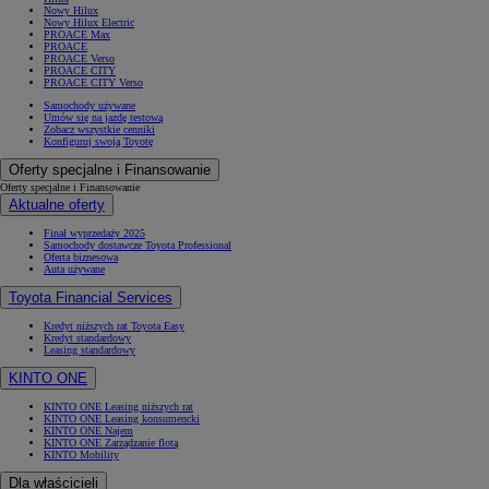
Nowy Hilux
Nowy Hilux Electric
PROACE Max
PROACE
PROACE Verso
PROACE CITY
PROACE CITY Verso
Samochody używane
Umów się na jazdę testową
Zobacz wszystkie cenniki
Konfiguruj swoją Toyotę
Oferty specjalne i Finansowanie
Oferty specjalne i Finansowanie
Aktualne oferty
Finał wyprzedaży 2025
Samochody dostawcze Toyota Professional
Oferta biznesowa
Auta używane
Toyota Financial Services
Kredyt niższych rat Toyota Easy
Kredyt standardowy
Leasing standardowy
KINTO ONE
KINTO ONE Leasing niższych rat
KINTO ONE Leasing konsumencki
KINTO ONE Najem
KINTO ONE Zarządzanie flotą
KINTO Mobility
Dla właścicieli