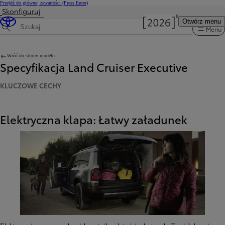
Przejdź do głównej zawartości
(Press Enter)
Skonfiguruj
Cena została zaktualizowana Cena Twojej konfiguracji została zmieniona na 449 900 zł.
Otwórz menu
Menu
Wyszukaj dane techniczne
Wróć do strony modelu
Specyfikacja Land Cruiser Executive
KLUCZOWE CECHY
Elektryczna klapa: Łatwy załadunek