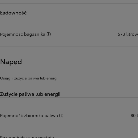
Ładowność
Pojemność bagażnika (l)
573 litrów
Napęd
Osiągi i zużycie paliwa lub energii
Zużycie paliwa lub energii
Pojemność zbiornika paliwa (l)
80 l
Poziom hałasu na postoju