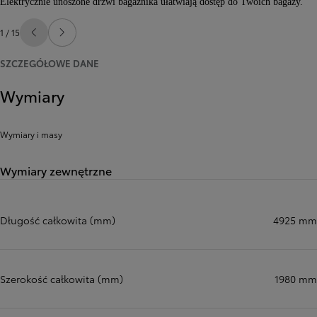
Elektrycznie unoszone drzwi bagażnika ułatwiają dostęp do Twoich bagaży.
1 / 15
Poprzedni
Następny
SZCZEGÓŁOWE DANE
Wymiary
Wymiary i masy
Wymiary zewnętrzne
Długość całkowita (mm)
4925 mm
Szerokość całkowita (mm)
1980 mm