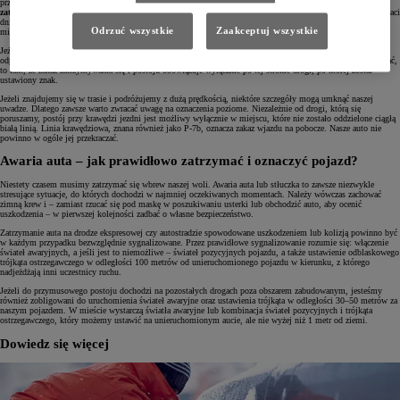
przypomnieć.
Zakaz postoju to pojedyncza ukośna czerwona linia na niebieskim tle. Zakaz
zatrzymywania się to dwie skrzyżowane linie.
Znaki te mogą być dodatkowo opatrzone przypisami w postaci
dni obowiązywania (zakaz może nie dotyczyć weekendów) czy sugerowanego czasu zakazu (np. powyżej 10
Odrzuć wszystkie
Zaakceptuj wszystkie
minut).
Jeżeli zakaz nie obowiązuje na całej długości ulicy, znajdziemy pod nim strzałki w górę i w dół określające
odpowiednio początek i koniec strefy, w której nie wolno się zatrzymywać. To, o czym jeszcze warto pamiętać,
to fakt, że zakaz zatrzymywania się i postoju obowiązuje wyłącznie po tej stronie drogi, po której został
ustawiony znak.
Jeżeli znajdujemy się w trasie i podróżujemy z dużą prędkością, niektóre szczegóły mogą umknąć naszej
uwadze. Dlatego zawsze warto zwracać uwagę na oznaczenia poziome. Niezależnie od drogi, którą się
poruszamy, postój przy krawędzi jezdni jest możliwy wyłącznie w miejscu, które nie zostało oddzielone ciągłą
białą linią. Linia krawędziowa, znana również jako P-7b, oznacza zakaz wjazdu na pobocze. Nasze auto nie
powinno w ogóle jej przekraczać.
Awaria auta – jak prawidłowo zatrzymać i oznaczyć pojazd?
Niestety czasem musimy zatrzymać się wbrew naszej woli. Awaria auta lub stłuczka to zawsze niezwykle
stresujące sytuacje, do których dochodzi w najmniej oczekiwanych momentach. Należy wówczas zachować
zimną krew i – zamiast rzucać się pod maskę w poszukiwaniu usterki lub obchodzić auto, aby ocenić
uszkodzenia – w pierwszej kolejności zadbać o własne bezpieczeństwo.
Zatrzymanie auta na drodze ekspresowej czy autostradzie spowodowane uszkodzeniem lub kolizją powinno być
w każdym przypadku bezwzględnie sygnalizowane. Przez prawidłowe sygnalizowanie rozumie się: włączenie
świateł awaryjnych, a jeśli jest to niemożliwe – świateł pozycyjnych pojazdu, a także ustawienie odblaskowego
trójkąta ostrzegawczego w odległości 100 metrów od unieruchomionego pojazdu w kierunku, z którego
nadjeżdżają inni uczestnicy ruchu.
Jeżeli do przymusowego postoju dochodzi na pozostałych drogach poza obszarem zabudowanym, jesteśmy
również zobligowani do uruchomienia świateł awaryjne oraz ustawienia trójkąta w odległości 30–50 metrów za
naszym pojazdem. W mieście wystarczą światła awaryjne lub kombinacja świateł pozycyjnych i trójkąta
ostrzegawczego, który możemy ustawić na unieruchomionym aucie, ale nie wyżej niż 1 metr od ziemi.
Dowiedz się więcej