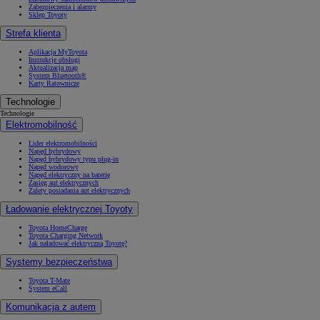
Zabezpieczenia i alarmy
Sklep Toyoty
Strefa klienta
Aplikacja MyToyota
Instrukcje obsługi
Aktualizacja map
System Bluetooth®
Karty Ratownicze
Technologie
Technologie
Elektromobilność
Lider elektromobilności
Napęd hybrydowy
Napęd hybrydowy typu plug-in
Napęd wodorowy
Napęd elektryczny na baterię
Zasięg aut elektrycznych
Zalety posiadania aut elektrycznych
Ładowanie elektrycznej Toyoty
Toyota HomeCharge
Toyota Charging Network
Jak naładować elektryczną Toyotę?
Systemy bezpieczeństwa
Toyota T-Mate
System eCall
Komunikacja z autem