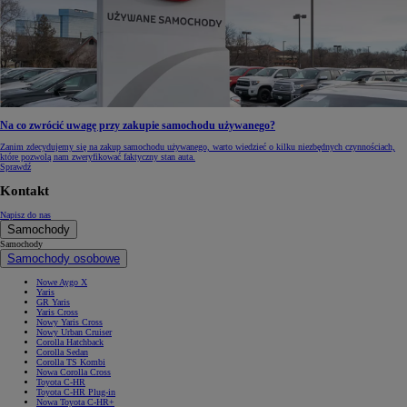
Na co zwrócić uwagę przy zakupie samochodu używanego?
Zanim zdecydujemy się na zakup samochodu używanego, warto wiedzieć o kilku niezbędnych czynnościach,
które pozwolą nam zweryfikować faktyczny stan auta.
Sprawdź
Kontakt
Napisz do nas
Samochody
Samochody
Samochody osobowe
Nowe Aygo X
Yaris
GR Yaris
Yaris Cross
Nowy Yaris Cross
Nowy Urban Cruiser
Corolla Hatchback
Corolla Sedan
Corolla TS Kombi
Nowa Corolla Cross
Toyota C-HR
Toyota C-HR Plug-in
Nowa Toyota C-HR+