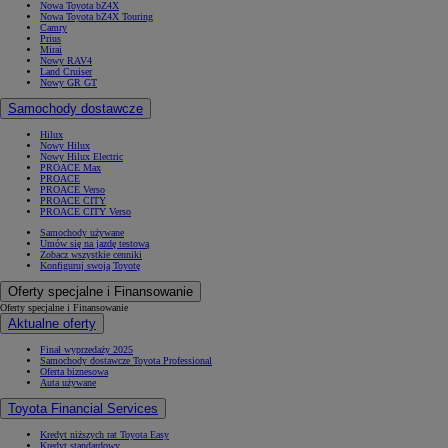
Nowa Toyota bZ4X
Nowa Toyota bZ4X Touring
Camry
Prius
Mirai
Nowy RAV4
Land Cruiser
Nowy GR GT
Samochody dostawcze
Hilux
Nowy Hilux
Nowy Hilux Electric
PROACE Max
PROACE
PROACE Verso
PROACE CITY
PROACE CITY Verso
Samochody używane
Umów się na jazdę testową
Zobacz wszystkie cenniki
Konfiguruj swoją Toyotę
Oferty specjalne i Finansowanie
Oferty specjalne i Finansowanie
Aktualne oferty
Finał wyprzedaży 2025
Samochody dostawcze Toyota Professional
Oferta biznesowa
Auta używane
Toyota Financial Services
Kredyt niższych rat Toyota Easy
Kredyt standardowy