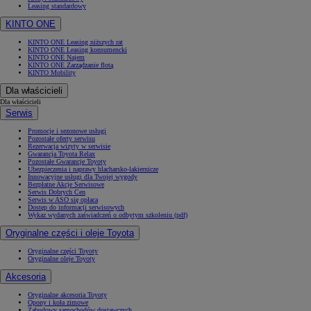
Leasing standardowy
KINTO ONE
KINTO ONE Leasing niższych rat
KINTO ONE Leasing konsumencki
KINTO ONE Najem
KINTO ONE Zarządzanie flotą
KINTO Mobility
Dla właścicieli
Dla właścicieli
Serwis
Promocje i sezonowe usługi
Pozostałe oferty serwisu
Rezerwacja wizyty w serwisie
Gwarancja Toyota Relax
Pozostałe Gwarancje Toyoty
Ubezpieczenia i naprawy blacharsko-lakiernicze
Innowacyjne usługi dla Twojej wygody
Bezpłatne Akcje Serwisowe
Serwis Dobrych Cen
Serwis w ASO się opłaca
Dostęp do informacji serwisowych
Wykaz wydanych zaświadczeń o odbytym szkoleniu (pdf)
Oryginalne części i oleje Toyota
Oryginalne części Toyoty
Oryginalne oleje Toyoty
Akcesoria
Oryginalne akcesoria Toyoty
Opony i koła zimowe
Zabudowy samochodów dostawczych