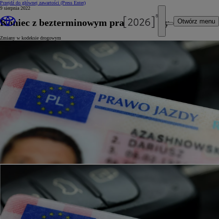
Przejdź do głównej zawartości
(Press Enter)
9 sierpnia 2022
Koniec z bezterminowym prawem jazdy
Otwórz menu
Zmiany w kodeksie drogowym