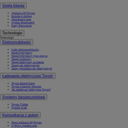
Strefa klienta
Aplikacja MyToyota
Instrukcje obsługi
Aktualizacja map
System Bluetooth®
Karty Ratownicze
Technologie
Technologie
Elektromobilność
Lider elektromobilności
Napęd hybrydowy
Napęd hybrydowy typu plug-in
Napęd wodorowy
Napęd elektryczny na baterię
Zasięg aut elektrycznych
Zalety posiadania aut elektrycznych
Ładowanie elektrycznej Toyoty
Toyota HomeCharge
Toyota Charging Network
Jak naładować elektryczną Toyotę?
Systemy bezpieczeństwa
Toyota T-Mate
System eCall
Komunikacja z autem
Nowa aplikacja MyToyota
Cyfrowy opiekun auta