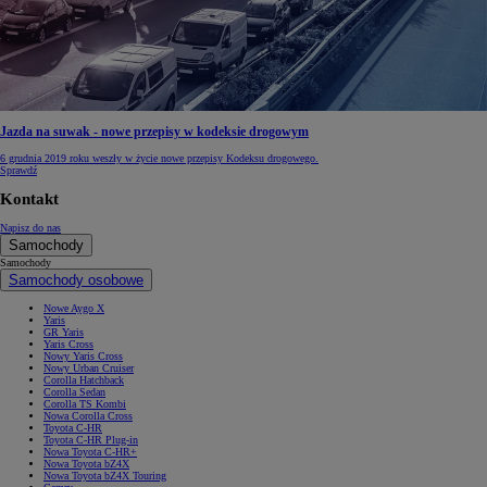
Jazda na suwak - nowe przepisy w kodeksie drogowym
6 grudnia 2019 roku weszły w życie nowe przepisy Kodeksu drogowego.
Sprawdź
Kontakt
Napisz do nas
Samochody
Samochody
Samochody osobowe
Nowe Aygo X
Yaris
GR Yaris
Yaris Cross
Nowy Yaris Cross
Nowy Urban Cruiser
Corolla Hatchback
Corolla Sedan
Corolla TS Kombi
Nowa Corolla Cross
Toyota C-HR
Toyota C-HR Plug-in
Nowa Toyota C-HR+
Nowa Toyota bZ4X
Nowa Toyota bZ4X Touring