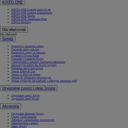
KINTO ONE
KINTO ONE Leasing niższych rat
KINTO ONE Leasing konsumencki
KINTO ONE Najem
KINTO ONE Zarządzanie flotą
KINTO Mobility
Dla właścicieli
Dla właścicieli
Serwis
Promocje i sezonowe usługi
Pozostałe oferty serwisu
Rezerwacja wizyty w serwisie
Gwarancja Toyota Relax
Pozostałe Gwarancje Toyoty
Ubezpieczenia i naprawy blacharsko-lakiernicze
Innowacyjne usługi dla Twojej wygody
Bezpłatne Akcje Serwisowe
Serwis Dobrych Cen
Serwis w ASO się opłaca
Dostęp do informacji serwisowych
Wykaz wydanych zaświadczeń o odbytym szkoleniu (pdf)
Oryginalne części i oleje Toyota
Oryginalne części Toyoty
Oryginalne oleje Toyoty
Akcesoria
Oryginalne akcesoria Toyoty
Opony i koła zimowe
Zabudowy samochodów dostawczych
Zabezpieczenia i alarmy
Sklep Toyoty