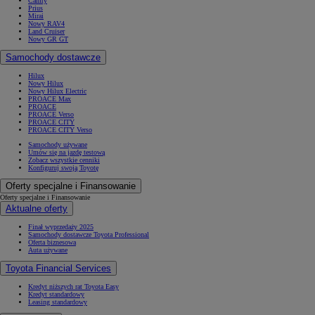
Camry
Prius
Mirai
Nowy RAV4
Land Cruiser
Nowy GR GT
Samochody dostawcze
Hilux
Nowy Hilux
Nowy Hilux Electric
PROACE Max
PROACE
PROACE Verso
PROACE CITY
PROACE CITY Verso
Samochody używane
Umów się na jazdę testową
Zobacz wszystkie cenniki
Konfiguruj swoją Toyotę
Oferty specjalne i Finansowanie
Oferty specjalne i Finansowanie
Aktualne oferty
Finał wyprzedaży 2025
Samochody dostawcze Toyota Professional
Oferta biznesowa
Auta używane
Toyota Financial Services
Kredyt niższych rat Toyota Easy
Kredyt standardowy
Leasing standardowy