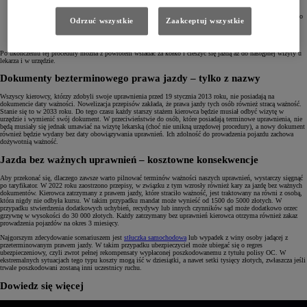
jazdy,
wypełnić główny wniosek,
podpisać dwa oświadczenia o zapoznaniu się ze stosownymi przepisami kodeksu karnego i ustawy o
Odrzuć wszystkie
Zaakceptuj wszystkie
kierujących pojazdami,
wnieść opłatę wynoszącą 100,5 PLN,
wylegitymować się dowodem osobistym, paszportem lub kartą stałego pobytu.
Po ukończeniu tej procedury można z powrotem wsiadać za kółko i cieszyć się jazdą aż do następnej wizyty u
lekarza i w urzędzie.
Dokumenty bezterminowego prawa jazdy – tylko z nazwy
Wszyscy kierowcy, którzy zdobyli swoje uprawnienia przed 19 stycznia 2013 roku, nie posiadają na
dokumencie daty ważności. Nowelizacja przepisów zakłada, że prawa jazdy tych osób również stracą ważność.
Stanie się to w 2033 roku. Do tego czasu każdy starszy stażem kierowca będzie musiał odbyć wizytę w
urzędzie i wymienić swój dokument. W przeciwieństwie do osób, które posiadają terminowe uprawnienia, nie
będą musiały się jednak umawiać na wizytę lekarską (choć nie unikną urzędowej procedury), a nowy dokument
również będzie wydany bez daty obowiązywania uprawnień. Ich zdolność do prowadzenia pojazdu zachowa
dożywotnią ważność.
Jazda bez ważnych uprawnień – kosztowne konsekwencje
Aby przekonać się, dlaczego zawsze warto pilnować terminów ważności naszych uprawnień, wystarczy sięgnąć
po taryfikator. W 2022 roku zaostrzono przepisy, w związku z tym wzrosły również kary za jazdę bez ważnych
dokumentów. Kierowca zatrzymany z prawem jazdy, które straciło ważność, jest traktowany na równi z osobą,
która nigdy nie odbyła kursu. W takim przypadku mandat może wynieść od 1500 do 5000 złotych. W
przypadku stwierdzenia dodatkowych uchybień, recydywy lub innych czynników sąd może dodatkowo orzec
grzywnę w wysokości do 30 000 złotych. Każdy zatrzymany bez uprawnień kierowca otrzyma również zakaz
prowadzenia pojazdów na okres 3 miesięcy.
Najgorszym zdecydowanie scenariuszem jest
stłuczka samochodowa
lub wypadek z winy osoby jadącej z
przeterminowanym prawem jazdy. W takim przypadku ubezpieczyciel może ubiegać się o regres
ubezpieczeniowy, czyli zwrot pełnej rekompensaty wypłaconej poszkodowanemu z tytułu polisy OC. W
ekstremalnych sytuacjach tego typu koszty mogą iść w dziesiątki, a nawet setki tysięcy złotych, zwłaszcza jeśli
trwale poszkodowani zostaną inni uczestnicy ruchu.
Dowiedz się więcej