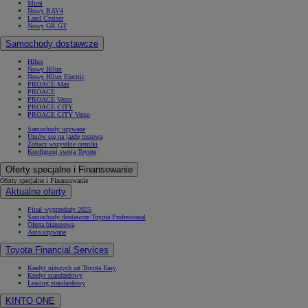
Mirai
Nowy RAV4
Land Cruiser
Nowy GR GT
Samochody dostawcze
Hilux
Nowy Hilux
Nowy Hilux Electric
PROACE Max
PROACE
PROACE Verso
PROACE CITY
PROACE CITY Verso
Samochody używane
Umów się na jazdę testową
Zobacz wszystkie cenniki
Konfiguruj swoją Toyotę
Oferty specjalne i Finansowanie
Oferty specjalne i Finansowanie
Aktualne oferty
Finał wyprzedaży 2025
Samochody dostawcze Toyota Professional
Oferta biznesowa
Auta używane
Toyota Financial Services
Kredyt niższych rat Toyota Easy
Kredyt standardowy
Leasing standardowy
KINTO ONE