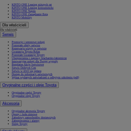
KINTO ONE Leasing niższych rat
KINTO ONE Leasing konsumencki
KINTO ONE Najem
KINTO ONE Zarządzanie flotą
KINTO Mobility
Dla właścicieli
Dla właścicieli
Serwis
Promocje i sezonowe usługi
Pozostałe oferty serwisu
Rezerwacja wizyty w serwisie
Gwarancja Toyota Relax
Pozostałe Gwarancje Toyoty
Ubezpieczenia i naprawy blacharsko-lakiernicze
Innowacyjne usługi dla Twojej wygody
Bezpłatne Akcje Serwisowe
Serwis Dobrych Cen
Serwis w ASO się opłaca
Dostęp do informacji serwisowych
Wykaz wydanych zaświadczeń o odbytym szkoleniu (pdf)
Oryginalne części i oleje Toyota
Oryginalne części Toyoty
Oryginalne oleje Toyoty
Akcesoria
Oryginalne akcesoria Toyoty
Opony i koła zimowe
Zabudowy samochodów dostawczych
Zabezpieczenia i alarmy
Sklep Toyoty