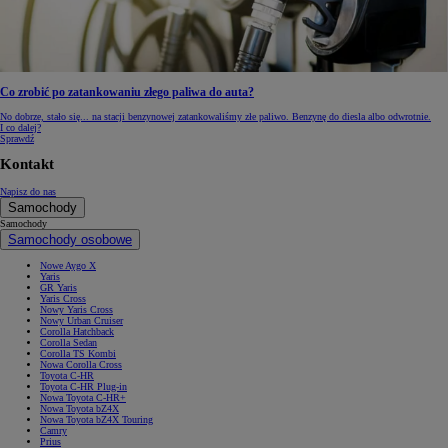
Co zrobić po zatankowaniu złego paliwa do auta?
No dobrze, stało się... na stacji benzynowej zatankowaliśmy złe paliwo. Benzynę do diesla albo odwrotnie.
I co dalej?
Sprawdź
Kontakt
Napisz do nas
Samochody
Samochody
Samochody osobowe
Nowe Aygo X
Yaris
GR Yaris
Yaris Cross
Nowy Yaris Cross
Nowy Urban Cruiser
Corolla Hatchback
Corolla Sedan
Corolla TS Kombi
Nowa Corolla Cross
Toyota C-HR
Toyota C-HR Plug-in
Nowa Toyota C-HR+
Nowa Toyota bZ4X
Nowa Toyota bZ4X Touring
Camry
Prius