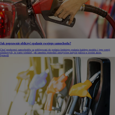
Jak poprawnie obliczyć spalanie swojego samochodu?
Choć producenci samochodów są zobligowani do podania średniego spalania każdego modelu i jego wersji
silnikowych, to warto wiedzieć, jak samemu sprawdzić rzeczywiste zużycie paliwa w swoim aucie.
Sprawdź