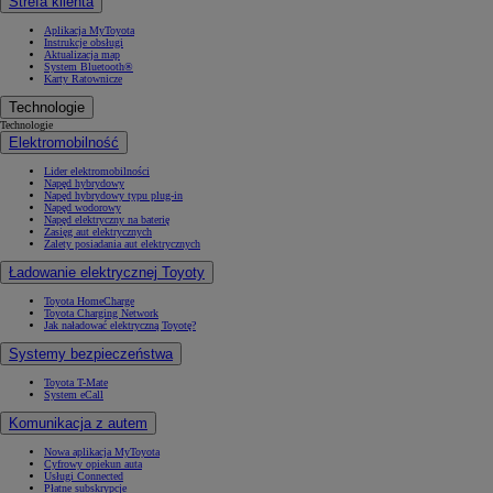
Strefa klienta
Aplikacja MyToyota
Instrukcje obsługi
Aktualizacja map
System Bluetooth®
Karty Ratownicze
Technologie
Technologie
Elektromobilność
Lider elektromobilności
Napęd hybrydowy
Napęd hybrydowy typu plug-in
Napęd wodorowy
Napęd elektryczny na baterię
Zasięg aut elektrycznych
Zalety posiadania aut elektrycznych
Ładowanie elektrycznej Toyoty
Toyota HomeCharge
Toyota Charging Network
Jak naładować elektryczną Toyotę?
Systemy bezpieczeństwa
Toyota T-Mate
System eCall
Komunikacja z autem
Nowa aplikacja MyToyota
Cyfrowy opiekun auta
Usługi Connected
Płatne subskrypcje