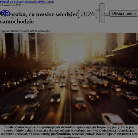
Przejdź do głównej zawartości
(Press Enter)
21 września 2022
Wszystko, co musisz wiedzieć o oświetleniu w
Otwórz menu
samochodzie
Typowe oznaczenia oraz ich zastosowanie
Światła w aucie to jeden z najważniejszych elementów zapewniających bezpieczną jazdę. To, w jaki
sposób i kiedy należy korzystać z danego rodzaju oświetlenia, jest wiedzą niezbędną i ułatwiającą
codzienne korzystanie z auta. Poniżej prześledziliśmy wszystkie rodzaje świateł, typowe oznaczenia oraz
ich zastosowanie.