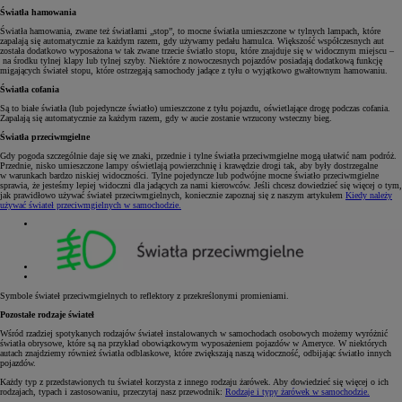
Światła hamowania
Światła hamowania, zwane też światłami „stop”, to mocne światła umieszczone w tylnych lampach, które
zapalają się automatycznie za każdym razem, gdy używamy pedału hamulca. Większość współczesnych aut
została dodatkowo wyposażona w tak zwane trzecie światło stopu, które znajduje się w widocznym miejscu –
na środku tylnej klapy lub tylnej szyby. Niektóre z nowoczesnych pojazdów posiadają dodatkową funkcję
migających świateł stopu, które ostrzegają samochody jadące z tyłu o wyjątkowo gwałtownym hamowaniu.
Światła cofania
Są to białe światła (lub pojedyncze światło) umieszczone z tyłu pojazdu, oświetlające drogę podczas cofania.
Zapalają się automatycznie za każdym razem, gdy w aucie zostanie wrzucony wsteczny bieg.
Światła przeciwmgielne
Gdy pogoda szczególnie daje się we znaki, przednie i tylne światła przeciwmgielne mogą ułatwić nam podróż.
Przednie, nisko umieszczone lampy oświetlają powierzchnię i krawędzie drogi tak, aby były dostrzegalne
w warunkach bardzo niskiej widoczności. Tylne pojedyncze lub podwójne mocne światło przeciwmgielne
sprawia, że jesteśmy lepiej widoczni dla jadących za nami kierowców. Jeśli chcesz dowiedzieć się więcej o tym,
jak prawidłowo używać świateł przeciwmgielnych, koniecznie zapoznaj się z naszym artykułem
Kiedy należy
używać świateł przeciwmgielnych w samochodzie.
Symbole świateł przeciwmgielnych to reflektory z przekreślonymi promieniami.
Pozostałe rodzaje świateł
Wśród rzadziej spotykanych rodzajów świateł instalowanych w samochodach osobowych możemy wyróżnić
światła obrysowe, które są na przykład obowiązkowym wyposażeniem pojazdów w Ameryce. W niektórych
autach znajdziemy również światła odblaskowe, które zwiększają naszą widoczność, odbijając światło innych
pojazdów.
Każdy typ z przedstawionych tu świateł korzysta z innego rodzaju żarówek. Aby dowiedzieć się więcej o ich
rodzajach, typach i zastosowaniu, przeczytaj nasz przewodnik:
Rodzaje i typy żarówek w samochodzie.