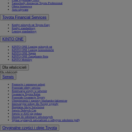
Samochody dostawcze Toyota Professional
Oferta biznesowa
Auta używane
Toyota Financial Services
Kredyt niższych rat Toyota Easy
Kredyt standardowy
Leasing standardowy
KINTO ONE
KINTO ONE Leasing niższych rat
KINTO ONE Leasing konsumencki
KINTO ONE Najem
KINTO ONE Zarządzanie flotą
KINTO Mobility
Dla właścicieli
Dla właścicieli
Serwis
Promocje i sezonowe usługi
Pozostałe oferty serwisu
Rezerwacja wizyty w serwisie
Gwarancja Toyota Relax
Pozostałe Gwarancje Toyoty
Ubezpieczenia i naprawy blacharsko-lakiernicze
Innowacyjne usługi dla Twojej wygody
Bezpłatne Akcje Serwisowe
Serwis Dobrych Cen
Serwis w ASO się opłaca
Dostęp do informacji serwisowych
Wykaz wydanych zaświadczeń o odbytym szkoleniu (pdf)
Oryginalne części i oleje Toyota