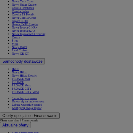
Nowy Yaris Cross
Nowy Urban Cruiser
Corolla Hatchback
Corolla Sedan
Corolla TS Kombi
Nowa Corolla Cross
Toyota C-HR
Toyota C-HR Plug-in
Nowa Toyota C-HR+
Nowa Toyota bZ4X
Nowa Toyota bZ4X Touring
Camry
Prius
Mirai
Nowy RAV4
Land Cruiser
Nowy GR GT
Samochody dostawcze
Hilux
Nowy Hilux
Nowy Hilux Electric
PROACE Max
PROACE
PROACE Verso
PROACE CITY
PROACE CITY Verso
Samochody używane
Umów się na jazdę testową
Zobacz wszystkie cenniki
Konfiguruj swoją Toyotę
Oferty specjalne i Finansowanie
Oferty specjalne i Finansowanie
Aktualne oferty
Finał wyprzedaży 2025