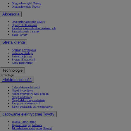
Oryginalne części Toyoty
Oryginalne oleje Toyoty
Akcesoria
Oryginalne akcesoria Toyoty
Opony i koła zimowe
Zabudowy samochodów dostawczych
Zabezpieczenia i alarmy
Sklep Toyoty
Strefa klienta
Aplikacja MyToyota
Instrukcje obsługi
Aktualizacja map
System Bluetooth®
Karty Ratownicze
Technologie
Technologie
Elektromobilność
Lider elektromobilności
Napęd hybrydowy
Napęd hybrydowy typu plug-in
Napęd wodorowy
Napęd elektryczny na baterię
Zasięg aut elektrycznych
Zalety posiadania aut elektrycznych
Ładowanie elektrycznej Toyoty
Toyota HomeCharge
Toyota Charging Network
Jak naładować elektryczną Toyotę?