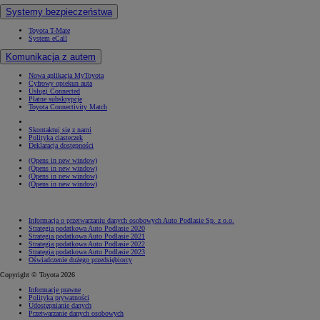
Systemy bezpieczeństwa
Toyota T-Mate
System eCall
Komunikacja z autem
Nowa aplikacja MyToyota
Cyfrowy opiekun auta
Usługi Connected
Płatne subskrypcje
Toyota Connectivity Match
Skontaktuj się z nami
Polityka ciasteczek
Deklaracja dostępności
(Opens in new window)
(Opens in new window)
(Opens in new window)
(Opens in new window)
Informacja o przetwarzaniu danych osobowych Auto Podlasie Sp. z o.o.
Strategia podatkowa Auto Podlasie 2020
Strategia podatkowa Auto Podlasie 2021
Strategia podatkowa Auto Podlasie 2022
Strategia podatkowa Auto Podlasie 2023
Oświadczenie dużego przedsiębiorcy
Copyright © Toyota 2026
Informacje prawne
Polityka prywatności
Udostępnianie danych
Przetwarzanie danych osobowych