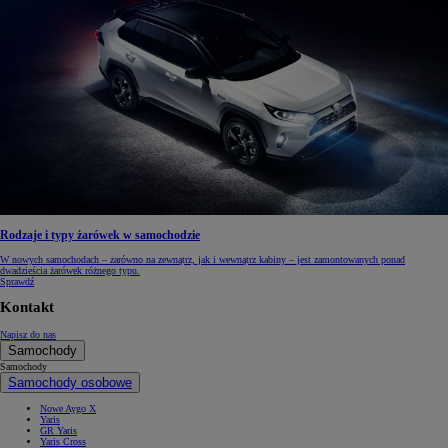
Rodzaje i typy żarówek w samochodzie
W nowych samochodach – zarówno na zewnątrz, jak i wewnątrz kabiny – jest zamontowanych ponad
dwadzieścia żarówek różnego typu.
Sprawdź
Kontakt
Napisz do nas
Samochody
Samochody
Samochody osobowe
Nowe Aygo X
Yaris
GR Yaris
Yaris Cross