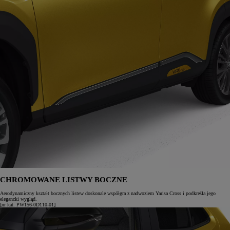
CHROMOWANE LISTWY BOCZNE
Aerodynamiczny kształt bocznych listew doskonale współgra z nadwoziem Yarisa Cross i podkreśla jego
elegancki wygląd.
[nr kat. PW156-0D110-01]