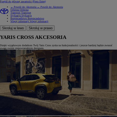
Przejdź do głównej zawartości
(Press Enter)
← Powrót do: Akcesoria
← Powrót do: Akcesoria
Ochrona
Ochrona
Transport
Transport
Stylizacja
Stylizacja
Bezpieczeństwo
Bezpieczeństwo
Więcej informacji
Więcej informacji
Skroluj w lewo
Skroluj w prawo
YARIS CROSS AKCESORIA
Dzięki wyjątkowym dodatkom Twój Yaris Cross zyska na funkcjonalności i jeszcze bardziej będzie zwracać
uwagę swoim niepowtarzalnym designem.