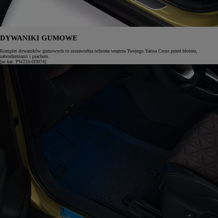
DYWANIKI GUMOWE
Komplet dywaników gumowych to niezawodna ochrona wnętrza Twojego Yarisa Cross przed błotem,
zabrudzeniami i piachem.
[nr kat. PW210-0D074]