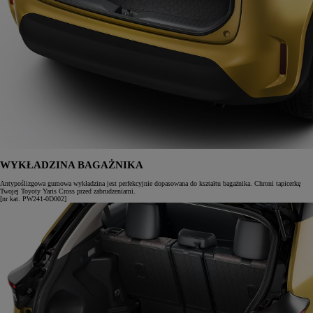
WYKŁADZINA BAGAŻNIKA
Antypoślizgowa gumowa wykładzina jest perfekcyjnie dopasowana do kształtu bagażnika. Chroni tapicerkę
Twojej Toyoty Yaris Cross przed zabrudzeniami.
[nr kat. PW241-0D002]