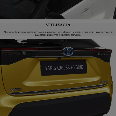
STYLIZACJA
Akcesoria stylizacyjne dodadzą Twojemu Yarisowi Cross elegancji i szyku, a przy okazji znacznie wpłyną
na ochronę niektórych elementów nadwozia.