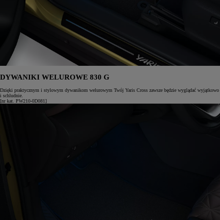
DYWANIKI WELUROWE 830 G
Dzięki praktycznym i stylowym dywanikom welurowym Twój Yaris Cross zawsze będzie wyglądać wyjątkowo
i schludnie.
[nr kat. PW210-0D081]