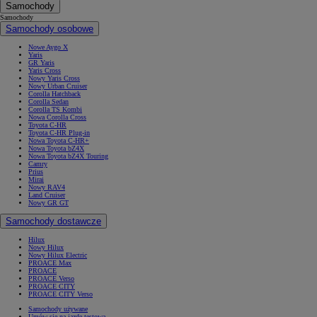
Samochody
Samochody
Samochody osobowe
Nowe Aygo X
Yaris
GR Yaris
Yaris Cross
Nowy Yaris Cross
Nowy Urban Cruiser
Corolla Hatchback
Corolla Sedan
Corolla TS Kombi
Nowa Corolla Cross
Toyota C-HR
Toyota C-HR Plug-in
Nowa Toyota C-HR+
Nowa Toyota bZ4X
Nowa Toyota bZ4X Touring
Camry
Prius
Mirai
Nowy RAV4
Land Cruiser
Nowy GR GT
Samochody dostawcze
Hilux
Nowy Hilux
Nowy Hilux Electric
PROACE Max
PROACE
PROACE Verso
PROACE CITY
PROACE CITY Verso
Samochody używane
Umów się na jazdę testową