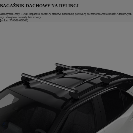
BAGAŻNIK DACHOWY NA RELINGI
Aerodynamiczny i lekki bagażnik dachowy stanowi doskonałą podstawę do zamontowania boksów dachowych
czy uchwytów na narty lub rowery.
[nr kat. PW301-0D003]