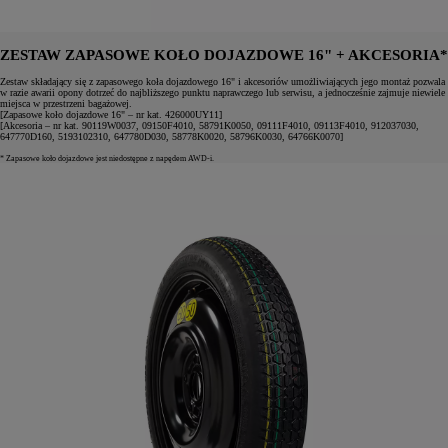
ZESTAW ZAPASOWE KOŁO DOJAZDOWE 16" + AKCESORIA*
Zestaw składający się z zapasowego koła dojazdowego 16" i akcesoriów umożliwiających jego montaż pozwala
w razie awarii opony dotrzeć do najbliższego punktu naprawczego lub serwisu, a jednocześnie zajmuje niewiele
miejsca w przestrzeni bagażowej.
[Zapasowe koło dojazdowe 16" – nr kat. 426000UY11]
[Akcesoria – nr kat. 90119W0037, 09150F4010, 58791K0050, 09111F4010, 09113F4010, 912037030,
647770D160, 5193102310, 647780D030, 58778K0020, 58796K0030, 64766K0070]
* Zapasowe koło dojazdowe jest niedostępne z napędem AWD-i.