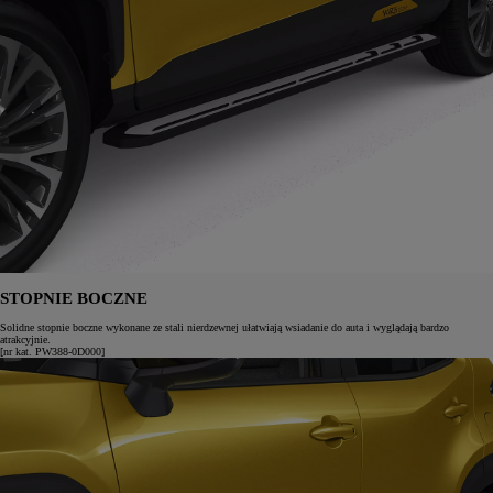
STOPNIE BOCZNE
Solidne stopnie boczne wykonane ze stali nierdzewnej ułatwiają wsiadanie do auta i wyglądają bardzo
atrakcyjnie.
[nr kat. PW388-0D000]