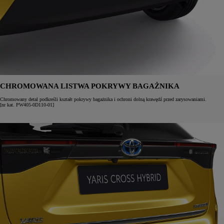
CHROMOWANA LISTWA POKRYWY BAGAŻNIKA
Chromowany detal podkreśli kształt pokrywy bagażnika i ochroni dolną krawędź przed zarysowaniami.
[nr kat. PW405-0D110-01]