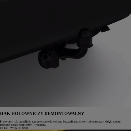
HAK HOLOWNICZY DEMONTOWALNY
Praktyczny hak umożliwia zamontowanie dowolnego bagażnika na rowery lub przyczepy, dzięki czemu
transport będzie bezpieczny i wygodny.
[nr kat. PW960-0D010]