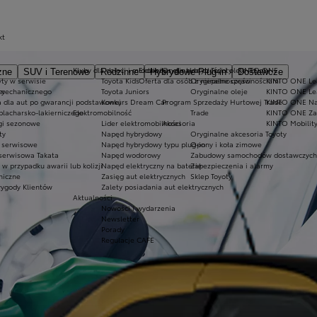
kt
Kluby dla dzieci i młodzieży
Ekobonus dla hybryd Toyoty
Oryginalne części i oleje Toyoty
KINTO ONE
zne
SUV i Terenowe
Rodzinne
Hybrydowe Plug-in
Dostawcze
ty w serwisie
Toyota Kids
Oferta dla osób z niepełnosprawnościami
Oryginalne części
KINTO ONE Lea
sy
 mechanicznego
Toyota Juniors
Oryginalne oleje
KINTO ONE Le
a dla aut po gwarancji podstawowej
Konkurs Dream Car
Program Sprzedaży Hurtowej Trade
KINTO ONE N
blacharsko-lakierniczego
Elektromobilność
Trade
KINTO ONE Zar
ugi sezonowe
Lider elektromobilności
Akcesoria
KINTO Mobilit
ty
Napęd hybrydowy
Oryginalne akcesoria Toyoty
e serwisowe
Napęd hybrydowy typu plug-in
Opony i koła zimowe
 serwisowa Takata
Napęd wodorowy
Zabudowy samochodów dostawczych
 przypadku awarii lub kolizji
Napęd elektryczny na baterię
Zabezpieczenia i alarmy
niczne
Zasięg aut elektrycznych
Sklep Toyoty
wygody Klientów
Zalety posiadania aut elektrycznych
Aktualności
Nowości i wydarzenia
Newsletter
Porady
Regulacje CAFE