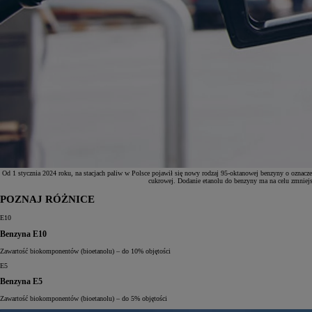
Od 1 stycznia 2024 roku, na stacjach paliw w Polsce pojawił się nowy rodzaj 95-oktanowej benzyny o oznacze
cukrowej. Dodanie etanolu do benzyny ma na celu zmniejsz
POZNAJ RÓŻNICE
Od
81 900 zł
E10
Benzyna E10
Yaris Cross
HYBRID
Zawartość biokomponentów (bioetanolu) – do 10% objętości
E5
Benzyna E5
Zawartość biokomponentów (bioetanolu) – do 5% objętości