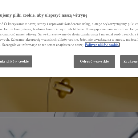
jemy pliki cookie, aby ulepszyć naszą witrynę
ć Ci korzystanie z naszej strony i usprawnić świadczenie usług, dlatego wykorzystujemy pliki co
na Twoim komputerze, telefonie komórkowym lub tablecie. Pomagają one nam zrozumieć Twoje 
cjonalność naszej witryny. Są wykorzystywane do dostarczania usług i narzędzi osób trzecich, a 
wych. Zalecamy akceptację wszystkich plików cookie. Jeżeli nie wyrażasz na to zgody, możesz 
a. Szczegółowe informacje na ten temat znajdziesz w naszej
Polityce plików cookie.
nia plików cookie
Odrzuć wszystkie
Zaakcept