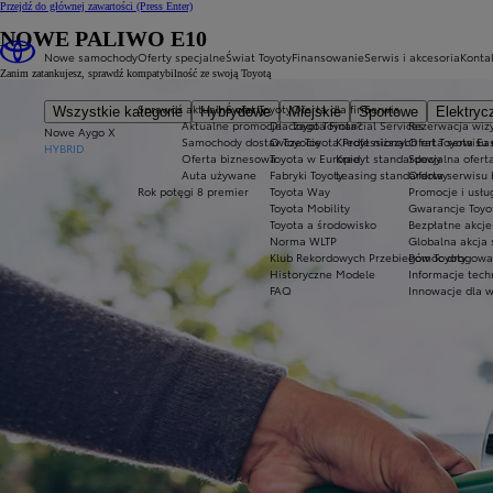
Przejdź do głównej zawartości
(Press Enter)
NOWE PALIWO E10
Nowe samochody
Oferty specjalne
Świat Toyoty
Finansowanie
Serwis i akcesoria
Konta
Zanim zatankujesz, sprawdź kompatybilność ze swoją Toyotą
Sprawdź aktualne oferty
Świat Toyoty
Oferta dla firm
Serwis
Wszystkie kategorie
Hybrydowe
Miejskie
Sportowe
Elektryc
Aktualne promocje
Dlaczego Toyota?
Toyota Financial Services
Rezerwacja wizy
Nowe Aygo X
Samochody dostawcze Toyota Professional
O Toyocie
Kredyt niższych rat Toyota Ea
Oferta serwisu
HYBRID
Oferta biznesowa
Toyota w Europie
Kredyt standardowy
Specjalna ofert
Auta używane
Fabryki Toyoty
Leasing standardowy
Oferta serwisu 
Rok potęgi 8 premier
Toyota Way
Promocje i usł
Toyota Mobility
Gwarancje Toyo
Toyota a środowisko
Bezpłatne akcj
Norma WLTP
Globalna akcja
Klub Rekordowych Przebiegów Toyoty
Pomoc drogowa w
Historyczne Modele
Informacje tech
FAQ
Innowacje dla 