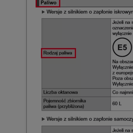
Od
105 300 zł
Corolla Hatchback
HYBRID