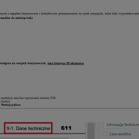
oyota z napędem benzynowym i hybrydowym przeznaczonymi na rynek europejski, które były wyprodukowane 
modelu do (miesiąc/rok)
dostępna na stacjach benzynowych,
jako benzyna 98 oktanowa
.
k produkcji auta bez wpisywania numeru VIN.
a dysku).
/ Rodzaj paliwa
.