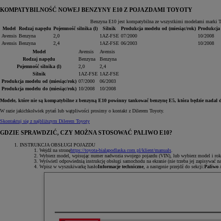
KOMPATYBILNOŚĆ NOWEJ BENZYNY E10 Z POJAZDAMI TOYOTY
Benzyna E10 jest kompatybilna ze wszystkimi modelami marki T
Model
Rodzaj napędu
Pojemność silnika (l)
Silnik
Produkcja modelu od (miesiąc/rok)
Produkcja 
Avensis
Benzyna
2,0
1AZ-FSE
07/2000
10/2008
Avensis
Benzyna
2,4
1AZ-FSE
06/2003
10/2008
Model
Avensis
Avensis
Rodzaj napędu
Benzyna
Benzyna
Pojemność silnika (l)
2,0
2,4
Silnik
1AZ-FSE
1AZ-FSE
Produkcja modelu od (miesiąc/rok)
07/2000
06/2003
Produkcja modelu do (miesiąc/rok)
10/2008
10/2008
Modele, które nie są kompatybilne z benzyną E10 powinny tankować benzynę E5, która będzie nadal 
W razie jakichkolwiek pytań lub wątpliwości prosimy o kontakt z Dilerem Toyoty.
Skontaktuj się z najbliższym Dilerem Toyoty
GDZIE SPRAWDZIĆ, CZY MOŻNA STOSOWAĆ PALIWO E10?
INSTRUKCJA OBSŁUGI POJAZDU
Wejdź na stronę
https://toyota-bialapodlaska.com.pl/klient/manuals
.
Wybierz model, wpisując numer nadwozia swojego pojazdu (VIN), lub wybierz model i ro
Wyświetl odpowiednią instrukcję obsługi samochodu na ekranie (nie trzeba jej zapisywać n
Wpisz w wyszukiwarkę hasło
Informacje techniczne
, a następnie przejdź do sekcji:
Paliwo 