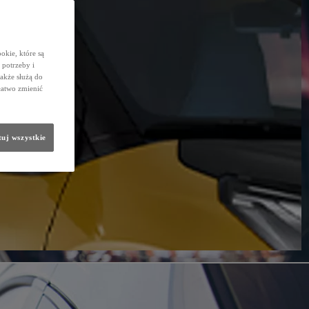
okie, które są
potrzeby i
także służą do
łatwo zmienić
uj wszystkie