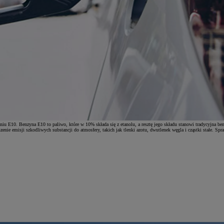
niu E10. Benzyna E10 to paliwo, które w 10% składa się z etanolu, a resztę jego składu stanowi tradycyjna b
enie emisji szkodliwych substancji do atmosfery, takich jak tlenki azotu, dwutlenek węgla i cząstki stałe. S