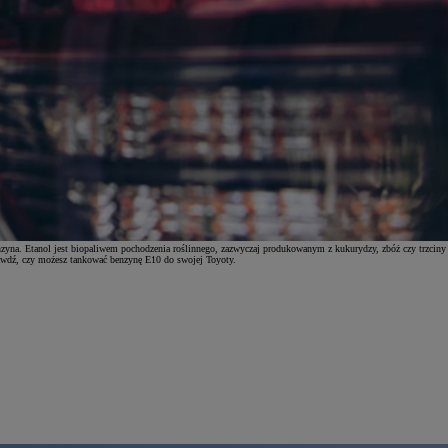
enzyna. Etanol jest biopaliwem pochodzenia roślinnego, zazwyczaj produkowanym z kukurydzy, zbóż czy trzciny
prawdź, czy możesz tankować benzynę E10 do swojej Toyoty.