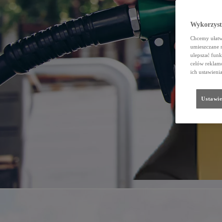
Wykorzystu
Chcemy ułatwi
umieszczane 
ulepszać funk
celów reklamo
ich ustawieni
Ustawie