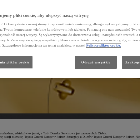
jemy pliki cookie, aby ulepszyć naszą witrynę
ć Ci korzystanie z naszej strony i usprawnić świadczenie usług, dlatego wykorzystujemy pliki co
na Twoim komputerze, telefonie komórkowym lub tablecie. Pomagają one nam zrozumieć Twoje 
cjonalność naszej witryny. Są wykorzystywane do dostarczania usług i narzędzi osób trzecich, a 
wych. Zalecamy akceptację wszystkich plików cookie. Jeżeli nie wyrażasz na to zgody, możesz 
a. Szczegółowe informacje na ten temat znajdziesz w naszej
Polityce plików cookie.
nia plików cookie
Odrzuć wszystkie
Zaakcept
amochodem, gdziekolwiek jesteś, a Twój Doradca Serwisowy jest zawsze obok Ciebie.
nej stacji dilerskiej Toyota Central Europe w Polsce. Szczegóły u Dilerów Toyota Central Europe w Polsce. Ni