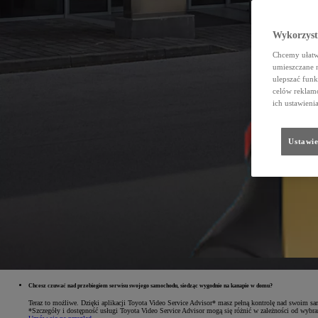
Wykorzystu
Chcemy ułatwi
umieszczane 
ulepszać funk
celów reklamo
ich ustawieni
Ustawie
Chcesz czuwać nad przebiegiem serwisu swojego samochodu, siedząc wygodnie na kanapie w domu?
Teraz to możliwe. Dzięki aplikacji Toyota Video Service Advisor* masz pełną kontrolę nad swoim s
*Szczegóły i dostępność usługi Toyota Video Service Advisor mogą się różnić w zależności od wybra