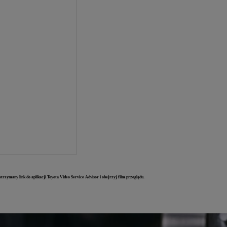
trzymany link do aplikacji Toyota Video Service Advisor i obejrzyj film przeglądu.