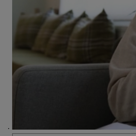
Od
81 900 zł
Yaris Cross
HYBRID