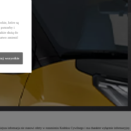
okie, które są
potrzeby i
także służą do
łatwo zmienić
uj wszystkie
niejsza informacja nie stanowi oferty w rozumieniu Kodeksu Cywilnego i ma charakter wyłącznie informacyjny.