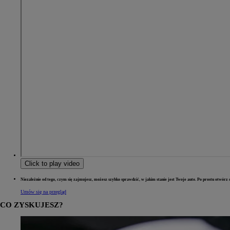
Click to play video
Niezależnie od tego, czym się zajmujesz, możesz szybko sprawdzić, w jakim stanie jest Twoje auto. Po prostu otwórz o
Umów się na przegląd
CO ZYSKUJESZ?