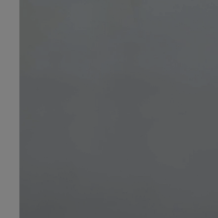
Od
105 300 zł
Corolla Hatchback
HYBRID