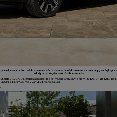
tego wydarzenia można będzie przetestować bestsellerowy miejski crossover z nowym napędem hybrydowy
czekają też atrakcyjne warunki finansowania.
egmencie B-SUV w Polsce została rozszerzona o nowy napęd hybrydowy o mocy 130 KM. Pojazd zyskał też ulep
rezentuje limitowana wersja specjalna Premiere Edition.
h.