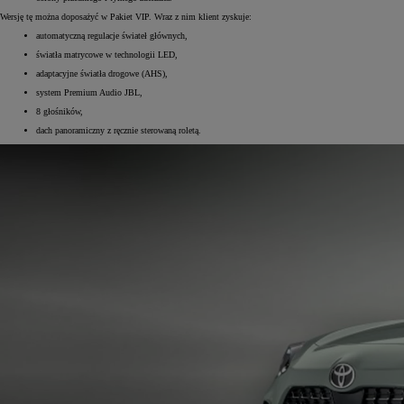
Wersję tę można doposażyć w Pakiet VIP. Wraz z nim klient zyskuje:
automatyczną regulacje świateł głównych,
światła matrycowe w technologii LED,
adaptacyjne światła drogowe (AHS),
Od
105 300 zł
system Premium Audio JBL,
Corolla Hatchback
HYBRID
8 głośników,
dach panoramiczny z ręcznie sterowaną roletą.