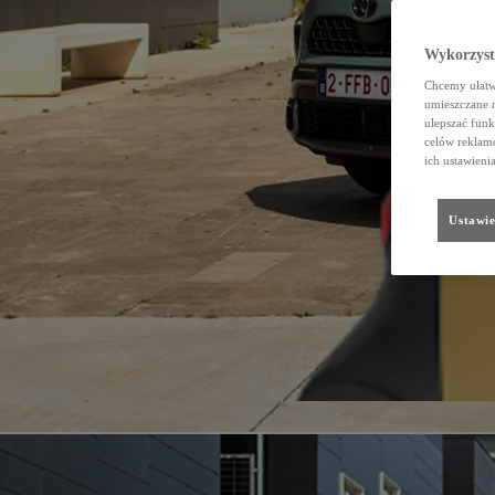
Wykorzystu
Chcemy ułatwi
umieszczane 
ulepszać funk
celów reklamo
ich ustawieni
Ustawie