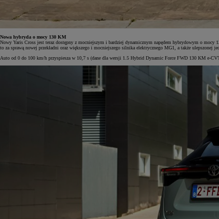
Nowa hybryda o mocy 130 KM
Nowy Yaris Cross jest teraz dostępny z mocniejszym i bardziej dynamicznym napędem hybrydowym o mocy 130 
to za sprawą nowej przekładni oraz większego i mocniejszego silnika elektrycznego MG1, a także ulepszonej je
Auto od 0 do 100 km/h przyspiesza w 10,7 s (dane dla wersji 1.5 Hybrid Dynamic Force FWD 130 KM e-CVT)