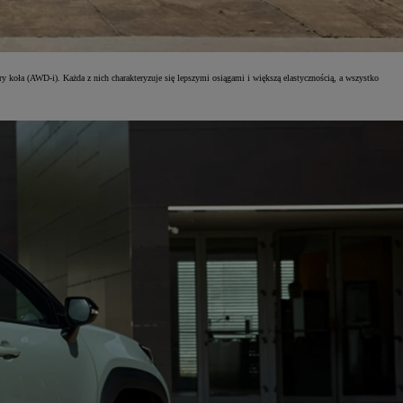
oła (AWD-i). Każda z nich charakteryzuje się lepszymi osiągami i większą elastycznością, a wszystko