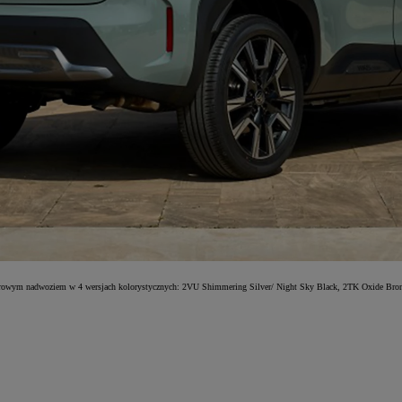
olorowym nadwoziem w 4 wersjach kolorystycznych: 2VU Shimmering Silver/ Night Sky Black, 2TK Oxide Bro