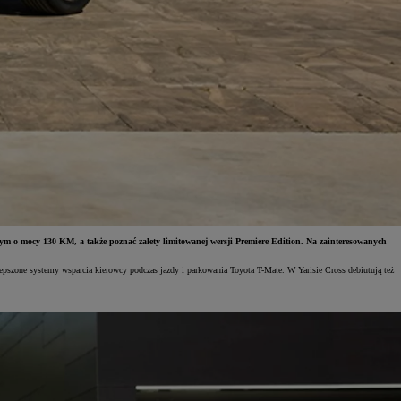
m o mocy 130 KM, a także poznać zalety limitowanej wersji Premiere Edition. Na zainteresowanych
szone systemy wsparcia kierowcy podczas jazdy i parkowania Toyota T-Mate. W Yarisie Cross debiutują też