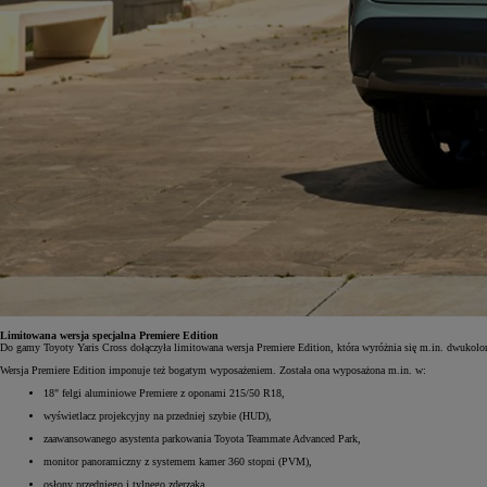
Limitowana wersja specjalna Premiere Edition
Do gamy Toyoty Yaris Cross dołączyła limitowana wersja Premiere Edition, która wyróżnia się m.in. dwuk
Wersja Premiere Edition imponuje też bogatym wyposażeniem. Została ona wyposażona m.in. w:
18" felgi aluminiowe Premiere z oponami 215/50 R18,
wyświetlacz projekcyjny na przedniej szybie (HUD),
zaawansowanego asystenta parkowania Toyota Teammate Advanced Park,
monitor panoramiczny z systemem kamer 360 stopni (PVM),
osłony przedniego i tylnego zderzaka.