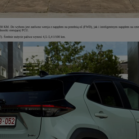
KM. Do wyboru jest zarówno wersja z napędem na przednią oś (FWD), jak i inteligentnym napędem na cztery k
dnostki sterującej PCU.
. Średnie zużycie paliwa wynosi 4,5–5,4 l/100 km.