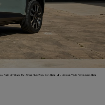
nze/ Night Sky Black, M21 Urban Khaki/Night Sky Black i 2PU Platinum White Pearl/Eclipse Black.