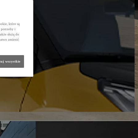
okie, które są
potrzeby i
także służą do
łatwo zmienić
uj wszystkie