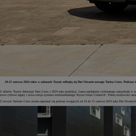
10-15 czerwca 2024 roku w salonach Toyoty odbędą się Dni Otwarte nowego Yarisa Cross. Podczas 
U dilerów Toyoty debiutuje Yaris Cross z 2024 roku produkcji. Gama najchętniej wybieranego samochodu w s
Od
81 900 zł
nowe cyfrowe zegary i nowa wersja systemu multimedialnego Toyota Smart Connect®. Pełnię możliwości auta p
Z nowym Yarisem Cross można zapoznać się podczas trwających od 10 do 15 czerwca 2024 roku Dni Otwartyc
Yaris Cross
HYBRID