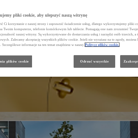
jemy pliki cookie, aby ulepszyć naszą witrynę
ć Ci korzystanie z naszej strony i usprawnić świadczenie usług, dlatego wykorzystujemy pliki co
na Twoim komputerze, telefonie komórkowym lub tablecie. Pomagają one nam zrozumieć Twoje 
cjonalność naszej witryny. Są wykorzystywane do dostarczania usług i narzędzi osób trzecich, a 
wych. Zalecamy akceptację wszystkich plików cookie. Jeżeli nie wyrażasz na to zgody, możesz 
a. Szczegółowe informacje na ten temat znajdziesz w naszej
Polityce plików cookie.
nia plików cookie
Odrzuć wszystkie
Zaakcept