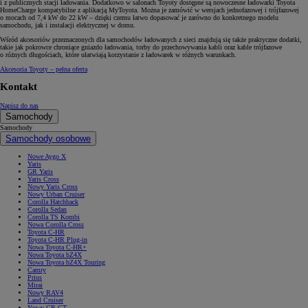
i z publicznych stacji ładowania. Dodatkowo w salonach Toyoty dostępne są nowoczesne ładowarki Toyota
HomeCharge kompatybilne z aplikacją MyToyota. Można je zamówić w wersjach jednofazowej i trójfazowej
o mocach od 7,4 kW do 22 kW – dzięki czemu łatwo dopasować je zarówno do konkretnego modelu
samochodu, jak i instalacji elektrycznej w domu.
Wśród akcesoriów przeznaczonych dla samochodów ładowanych z sieci znajdują się także praktyczne dodatki,
takie jak pokrowce chroniące gniazdo ładowania, torby do przechowywania kabli oraz kable trójfazowe
o różnych długościach, które ułatwiają korzystanie z ładowarek w różnych warunkach.
Akcesoria Toyoty – pełna oferta
Kontakt
Napisz do nas
Samochody
Samochody
Samochody osobowe
Nowe Aygo X
Yaris
GR Yaris
Yaris Cross
Nowy Yaris Cross
Nowy Urban Cruiser
Corolla Hatchback
Corolla Sedan
Corolla TS Kombi
Nowa Corolla Cross
Toyota C-HR
Toyota C-HR Plug-in
Nowa Toyota C-HR+
Nowa Toyota bZ4X
Nowa Toyota bZ4X Touring
Camry
Prius
Mirai
Nowy RAV4
Land Cruiser
Nowy GR GT