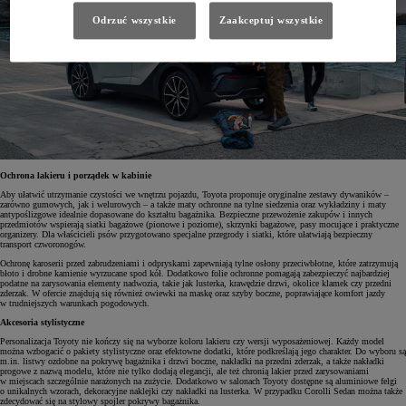
Odrzuć wszystkie
Zaakceptuj wszystkie
Ochrona lakieru i porządek w kabinie
Aby ułatwić utrzymanie czystości we wnętrzu pojazdu, Toyota proponuje oryginalne zestawy dywaników –
zarówno gumowych, jak i welurowych – a także maty ochronne na tylne siedzenia oraz wykładziny i maty
antypoślizgowe idealnie dopasowane do kształtu bagażnika. Bezpieczne przewożenie zakupów i innych
przedmiotów wspierają siatki bagażowe (pionowe i poziome), skrzynki bagażowe, pasy mocujące i praktyczne
organizery. Dla właścicieli psów przygotowano specjalne przegrody i siatki, które ułatwiają bezpieczny
transport czworonogów.
Ochronę karoserii przed zabrudzeniami i odpryskami zapewniają tylne osłony przeciwbłotne, które zatrzymują
błoto i drobne kamienie wyrzucane spod kół. Dodatkowo folie ochronne pomagają zabezpieczyć najbardziej
podatne na zarysowania elementy nadwozia, takie jak lusterka, krawędzie drzwi, okolice klamek czy przedni
zderzak. W ofercie znajdują się również owiewki na maskę oraz szyby boczne, poprawiające komfort jazdy
w trudniejszych warunkach pogodowych.
Akcesoria stylistyczne
Personalizacja Toyoty nie kończy się na wyborze koloru lakieru czy wersji wyposażeniowej. Każdy model
można wzbogacić o pakiety stylistyczne oraz efektowne dodatki, które podkreślają jego charakter. Do wyboru są
m.in. listwy ozdobne na pokrywę bagażnika i drzwi boczne, nakładki na przedni zderzak, a także nakładki
progowe z nazwą modelu, które nie tylko dodają elegancji, ale też chronią lakier przed zarysowaniami
w miejscach szczególnie narażonych na zużycie. Dodatkowo w salonach Toyoty dostępne są aluminiowe felgi
o unikalnych wzorach, dekoracyjne naklejki czy nakładki na lusterka. W przypadku Corolli Sedan można także
zdecydować się na stylowy spojler pokrywy bagażnika.