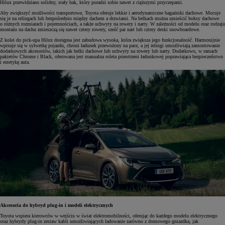
Hilux przewidziano solidny, stały hak, który poradzi sobie nawet z cięższymi przyczepami.
Aby zwiększyć możliwości transportowe, Toyota oferuje lekkie i aerodynamiczne bagażniki dachowe. Mocuje
się je na relingach lub bezpośrednio między dachem a drzwiami. Na belkach można umieścić boksy dachowe
o różnych rozmiarach i pojemnościach, a także uchwyty na rowery i narty. W zależności od modelu oraz rodzaju
montażu na dachu zmieszczą się nawet cztery rowery, sześć par nart lub cztery deski snowboardowe.
Z kolei do pick-upa Hilux dostępna jest zabudowa wysoka, która zwiększa jego funkcjonalność. Harmonijnie
wpisuje się w sylwetkę pojazdu, chroni ładunek przewożony na pace, a jej relingi umożliwiają zamontowanie
dodatkowych akcesoriów, takich jak belki dachowe lub uchwyty na rowery lub narty. Dodatkowo, w ramach
pakietów Chrome i Black, oferowana jest manualna roleta przestrzeni ładunkowej poprawiająca bezpieczeństwo
i estetykę auta.
Akcesoria do hybryd plug-in i modeli elektrycznych
Toyota wspiera kierowców w wejściu w świat elektromobilności, oferując do każdego modelu elektrycznego
oraz hybrydy plug-in zestaw kabli umożliwiających ładowanie zarówno z domowego gniazdka, jak