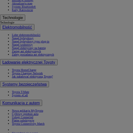
Instrukcje obsługi
Aktualizacja map
System Bluetooth®
Karty Ratownicze
Technologie
Technologie
Elektromobilność
Lider elektromobilności
Napęd hybrydowy
Napęd hybrydowy typu plug-in
Napęd wodorowy
Napęd elektryczny na baterię
Zasięg aut elektrycznych
Zalety posiadania aut elektrycznych
Ładowanie elektrycznej Toyoty
Toyota HomeCharge
Toyota Charging Network
Jak naładować elektryczną Toyotę?
Systemy bezpieczeństwa
Toyota T-Mate
System eCall
Komunikacja z autem
Nowa aplikacja MyToyota
Cyfrowy opiekun auta
Usługi Connected
Płatne subskrypcje
Toyota Connectivity Match