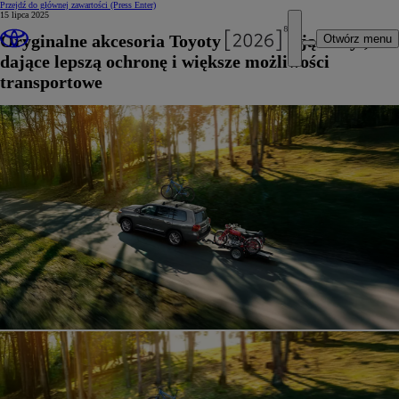
Przejdź do głównej zawartości
(Press Enter)
15 lipca 2025
Oryginalne akcesoria Toyoty podkreślające styl,
Otwórz menu
dające lepszą ochronę i większe możliwości
transportowe