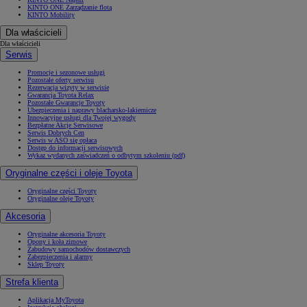
KINTO ONE Zarządzanie flotą
KINTO Mobility
Dla właścicieli
Dla właścicieli
Serwis
Promocje i sezonowe usługi
Pozostałe oferty serwisu
Rezerwacja wizyty w serwisie
Gwarancja Toyota Relax
Pozostałe Gwarancje Toyoty
Ubezpieczenia i naprawy blacharsko-lakiernicze
Innowacyjne usługi dla Twojej wygody
Bezpłatne Akcje Serwisowe
Serwis Dobrych Cen
Serwis w ASO się opłaca
Dostęp do informacji serwisowych
Wykaz wydanych zaświadczeń o odbytym szkoleniu (pdf)
Oryginalne części i oleje Toyota
Oryginalne części Toyoty
Oryginalne oleje Toyoty
Akcesoria
Oryginalne akcesoria Toyoty
Opony i koła zimowe
Zabudowy samochodów dostawczych
Zabezpieczenia i alarmy
Sklep Toyoty
Strefa klienta
Aplikacja MyToyota