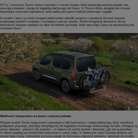
SUV-y i crossovery Toyoty można wyposażyć w boczne stopnie, które poprawiają estetykę pojazdu oraz
ułatwiają wsiadanie i dostęp do bagażnika dachowego lub boksu. W Toyocie Hilux dostępne jest również
imponujące orurowanie kapotażowe, które nadaje pick-upowi bardziej terenowego wyglądu.
W modelu Camry są z kolei dostępne podświetlane nakładki progowe w przednich drzwiach znacznie
zwiększające komfort wsiadania i wysiadania z auta po zmroku. Wśród dostępnych akcesoriów dla tej
hybrydowej limuzyny znajduje się także oświetlenie powitalne, które rzuca logo Camry na nawierzchnię przy
otwieraniu drzwi.
Możliwości transportowe na jeszcze wyższym poziomie
Wybrane modele Toyoty mogą zostać wyposażone w hak holowniczy z wiązką elektryczną, który umożliwia
podłączenie przyczepy, przyczepy kempingowej lub bagażnika rowerowego montowanego na haku. Dostępne są
wersje odpinane – pionowo lub poziomo – co ułatwia ich szybki montaż i demontaż, gdy nie są potrzebne.
W ofercie znajdują się również haki holownicze w wersji stałej. W terenowym Land Cruiserze możliwy jest
montaż haka z kulą i kołnierzem przystosowanego do holowania większych ładunków, natomiast dla modelu