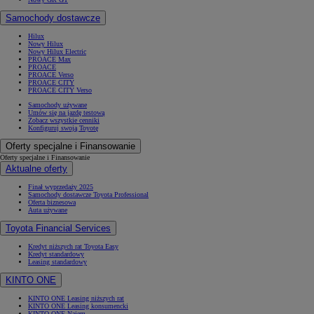
Samochody dostawcze
Hilux
Nowy Hilux
Nowy Hilux Electric
PROACE Max
PROACE
PROACE Verso
PROACE CITY
PROACE CITY Verso
Samochody używane
Umów się na jazdę testową
Zobacz wszystkie cenniki
Konfiguruj swoją Toyotę
Oferty specjalne i Finansowanie
Oferty specjalne i Finansowanie
Aktualne oferty
Finał wyprzedaży 2025
Samochody dostawcze Toyota Professional
Oferta biznesowa
Auta używane
Toyota Financial Services
Kredyt niższych rat Toyota Easy
Kredyt standardowy
Leasing standardowy
KINTO ONE
KINTO ONE Leasing niższych rat
KINTO ONE Leasing konsumencki
KINTO ONE Najem