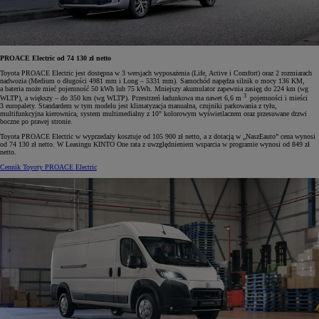
PROACE Electric od 74 130 zł netto
Toyota PROACE Electric jest dostępna w 3 wersjach wyposażenia (Life, Active i Comfort) oraz 2 rozmiarach
nadwozia (Medium o długości 4981 mm i Long – 5331 mm). Samochód napędza silnik o mocy 136 KM,
a bateria może mieć pojemność 50 kWh lub 75 kWh. Mniejszy akumulator zapewnia zasięg do 224 km (wg
3
WLTP), a większy – do 350 km (wg WLTP). Przestrzeń ładunkowa ma nawet 6,6 m
pojemności i mieści
3 europalety. Standardem w tym modelu jest klimatyzacja manualna, czujniki parkowania z tyłu,
multifunkcyjna kierownica, system multimedialny z 10" kolorowym wyświetlaczem oraz przesuwane drzwi
boczne po prawej stronie.
Toyota PROACE Electric w wyprzedaży kosztuje od 105 900 zł netto, a z dotacją w „NaszEauto” cena wynosi
od 74 130 zł netto. W Leasingu KINTO One rata z uwzględnieniem wsparcia w programie wynosi od 849 zł
netto.
Cennik Toyoty PROACE Electric