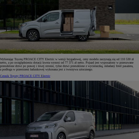
Wybierając Toyotę PROACE CITY Electric w wersji brygadowej, ceny modelu zaczynają się od 110 530 zł
netto, a po uwzględnieniu dotacji kwota wynosi od 77 371 zł netto. Pojazd jest wyposażony w przesuwane
przeszklone drzwi po prawej i lewej stronie, tylne drzwi przeszklone z wycieraczką, składany fotel pasażera,
a podłoga w przestrzeni ładunkowej wykonana jest z tworzywa sztucznego.
Cennik Toyoty PROACE CITY Electric