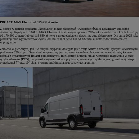
PROACE MAX Electric od 119 630 zł netto
Z dotacji w ramach programu „NaszEauto” można skorzystać, wybierając również największy samochód
dostawczy Toyoty – PROACE MAX Electrric. Ostatnie egzemplarze z 2024 roku z nadwoziem L3H2 kosztują
od 170 900 zł netto lub od 119 630 zł netto z uwzględnieniem dotacji na auta elektryczne. Dla aut z 2025 roku
produkcji cena wyprzedażowa wynosi od 189 900 zł netto lub od 132 989 zł netto z dofinansowaniem
w programie.
Zarówno w pierwszym, jak i w drugim pzypadku dostępna jest wersja Active z drzwiami tylnymi otwieranymi
pod kątem 270 stopni. Samochód wyposażony jest w przesuwane drzwi boczne po prawej stronie, kamerę
cofania z dynamicznymi liniami pomocniczymi, inteligentny kluczyk, układ wczesnego reagowania w razie
ryzyka zderzenia (PCS), tempomat z ogranicznikiem prędkości, automatyczną klimatyzację, wirtualny kokpit
o przekątnej 7" oraz 10" ekran systemu multimedialnego z nawigacją online.