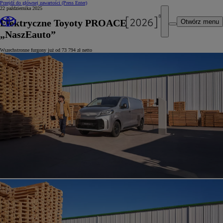
Przejdź do głównej zawartości
(Press Enter)
22 października 2025
Elektryczne Toyoty PROACE z dotacją
Otwórz menu
„NaszEauto”
Wszechstronne furgony już od 73 794 zł netto