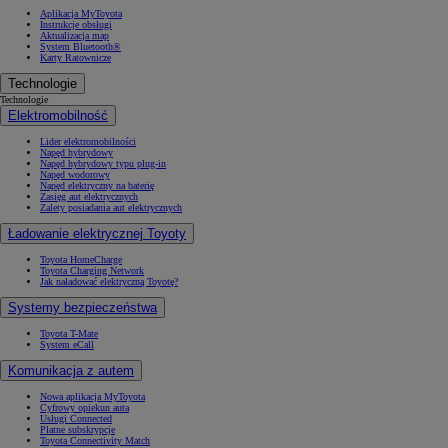
Aplikacja MyToyota
Instrukcje obsługi
Aktualizacja map
System Bluetooth®
Karty Ratownicze
Technologie
Technologie
Elektromobilność
Lider elektromobilności
Napęd hybrydowy
Napęd hybrydowy typu plug-in
Napęd wodorowy
Napęd elektryczny na baterię
Zasięg aut elektrycznych
Zalety posiadania aut elektrycznych
Ładowanie elektrycznej Toyoty
Toyota HomeCharge
Toyota Charging Network
Jak naładować elektryczną Toyotę?
Systemy bezpieczeństwa
Toyota T-Mate
System eCall
Komunikacja z autem
Nowa aplikacja MyToyota
Cyfrowy opiekun auta
Usługi Connected
Płatne subskrypcje
Toyota Connectivity Match