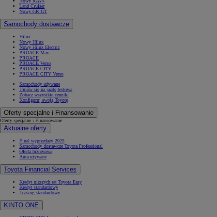
Nowy RAV4
Land Cruiser
Nowy GR GT
Samochody dostawcze
Hilux
Nowy Hilux
Nowy Hilux Electric
PROACE Max
PROACE
PROACE Verso
PROACE CITY
PROACE CITY Verso
Samochody używane
Umów się na jazdę testową
Zobacz wszystkie cenniki
Konfiguruj swoją Toyotę
Oferty specjalne i Finansowanie
Oferty specjalne i Finansowanie
Aktualne oferty
Finał wyprzedaży 2025
Samochody dostawcze Toyota Professional
Oferta biznesowa
Auta używane
Toyota Financial Services
Kredyt niższych rat Toyota Easy
Kredyt standardowy
Leasing standardowy
KINTO ONE