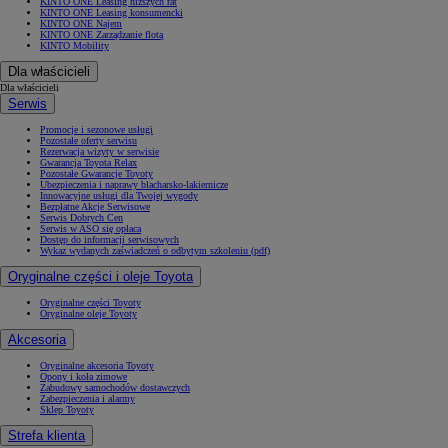
KINTO ONE Leasing niższych rat
KINTO ONE Leasing konsumencki
KINTO ONE Najem
KINTO ONE Zarządzanie flotą
KINTO Mobility
Dla właścicieli
Dla właścicieli
Serwis
Promocje i sezonowe usługi
Pozostałe oferty serwisu
Rezerwacja wizyty w serwisie
Gwarancja Toyota Relax
Pozostałe Gwarancje Toyoty
Ubezpieczenia i naprawy blacharsko-lakiernicze
Innowacyjne usługi dla Twojej wygody
Bezpłatne Akcje Serwisowe
Serwis Dobrych Cen
Serwis w ASO się opłaca
Dostęp do informacji serwisowych
Wykaz wydanych zaświadczeń o odbytym szkoleniu (pdf)
Oryginalne części i oleje Toyota
Oryginalne części Toyoty
Oryginalne oleje Toyoty
Akcesoria
Oryginalne akcesoria Toyoty
Opony i koła zimowe
Zabudowy samochodów dostawczych
Zabezpieczenia i alarmy
Sklep Toyoty
Strefa klienta