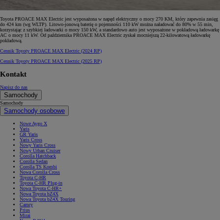
Toyota PROACE MAX Electric jest wyposażona w napęd elektryczny o mocy 270 KM, który zapewnia zasięg
do 424 km (wg WLTP). Litowo-jonową baterię o pojemności 110 kW można naładować do 80% w 55 min,
korzystając z szybkiej ładowarki o mocy 150 kW, a standardowo auto jest wyposażone w pokładową ładowarkę
AC o mocy 11 kW. Od października PROACE MAX Electric zyskał mocniejszą 22-kilowatową ładowarkę
pokładową.
Cennik Toyoty PROACE MAX Electric (2024 RP)
Cennik Toyoty PROACE MAX Electric (2025 RP)
Kontakt
Napisz do nas
Samochody
Samochody
Samochody osobowe
Nowe Aygo X
Yaris
GR Yaris
Yaris Cross
Nowy Yaris Cross
Nowy Urban Cruiser
Corolla Hatchback
Corolla Sedan
Corolla TS Kombi
Nowa Corolla Cross
Toyota C-HR
Toyota C-HR Plug-in
Nowa Toyota C-HR+
Nowa Toyota bZ4X
Nowa Toyota bZ4X Touring
Camry
Prius
Mirai