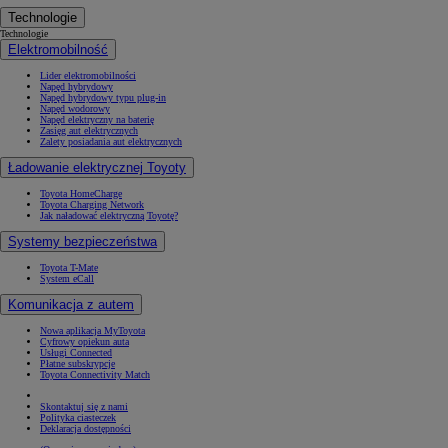
Technologie
Technologie
Elektromobilność
Lider elektromobilności
Napęd hybrydowy
Napęd hybrydowy typu plug-in
Napęd wodorowy
Napęd elektryczny na baterię
Zasięg aut elektrycznych
Zalety posiadania aut elektrycznych
Ładowanie elektrycznej Toyoty
Toyota HomeCharge
Toyota Charging Network
Jak naładować elektryczną Toyotę?
Systemy bezpieczeństwa
Toyota T-Mate
System eCall
Komunikacja z autem
Nowa aplikacja MyToyota
Cyfrowy opiekun auta
Usługi Connected
Płatne subskrypcje
Toyota Connectivity Match
Skontaktuj się z nami
Polityka ciasteczek
Deklaracja dostępności