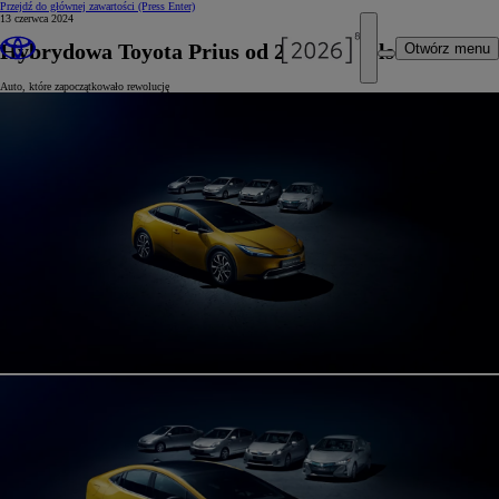
Przejdź do głównej zawartości
(Press Enter)
13 czerwca 2024
Hybrydowa Toyota Prius od 20 lat w Polsce
Otwórz menu
Auto, które zapoczątkowało rewolucję