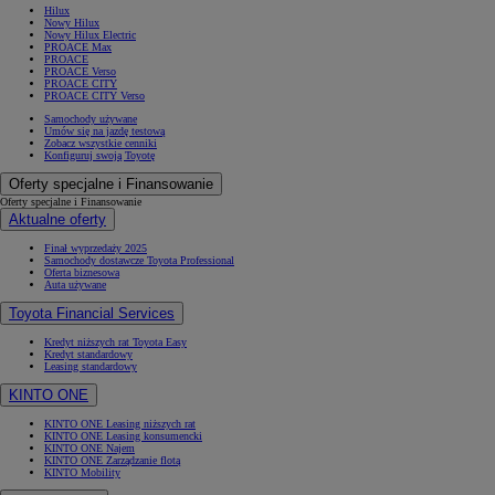
Hilux
Nowy Hilux
Nowy Hilux Electric
PROACE Max
PROACE
PROACE Verso
PROACE CITY
PROACE CITY Verso
Samochody używane
Umów się na jazdę testową
Zobacz wszystkie cenniki
Konfiguruj swoją Toyotę
Oferty specjalne i Finansowanie
Oferty specjalne i Finansowanie
Aktualne oferty
Finał wyprzedaży 2025
Samochody dostawcze Toyota Professional
Oferta biznesowa
Auta używane
Toyota Financial Services
Kredyt niższych rat Toyota Easy
Kredyt standardowy
Leasing standardowy
KINTO ONE
KINTO ONE Leasing niższych rat
KINTO ONE Leasing konsumencki
KINTO ONE Najem
KINTO ONE Zarządzanie flotą
KINTO Mobility