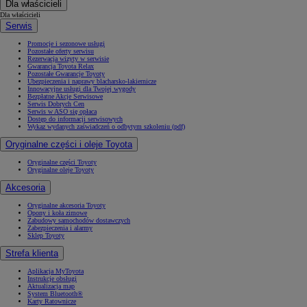
Dla właścicieli
Dla właścicieli
Serwis
Promocje i sezonowe usługi
Pozostałe oferty serwisu
Rezerwacja wizyty w serwisie
Gwarancja Toyota Relax
Pozostałe Gwarancje Toyoty
Ubezpieczenia i naprawy blacharsko-lakiernicze
Innowacyjne usługi dla Twojej wygody
Bezpłatne Akcje Serwisowe
Serwis Dobrych Cen
Serwis w ASO się opłaca
Dostęp do informacji serwisowych
Wykaz wydanych zaświadczeń o odbytym szkoleniu (pdf)
Oryginalne części i oleje Toyota
Oryginalne części Toyoty
Oryginalne oleje Toyoty
Akcesoria
Oryginalne akcesoria Toyoty
Opony i koła zimowe
Zabudowy samochodów dostawczych
Zabezpieczenia i alarmy
Sklep Toyoty
Strefa klienta
Aplikacja MyToyota
Instrukcje obsługi
Aktualizacja map
System Bluetooth®
Karty Ratownicze