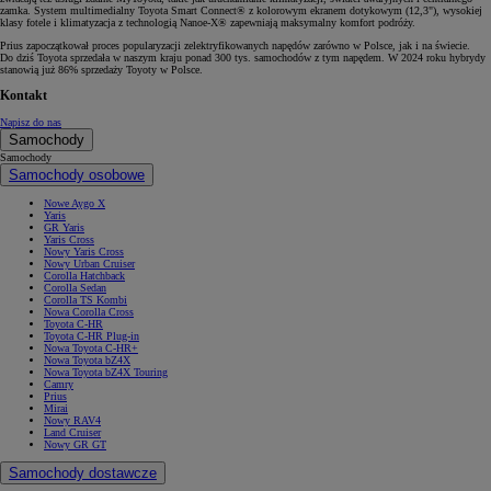
zamka. System multimedialny Toyota Smart Connect® z kolorowym ekranem dotykowym (12,3"), wysokiej
klasy fotele i klimatyzacja z technologią Nanoe-X® zapewniają maksymalny komfort podróży.
Prius zapoczątkował proces popularyzacji zelektryfikowanych napędów zarówno w Polsce, jak i na świecie.
Do dziś Toyota sprzedała w naszym kraju ponad 300 tys. samochodów z tym napędem. W 2024 roku hybrydy
stanowią już 86% sprzedaży Toyoty w Polsce.
Kontakt
Napisz do nas
Samochody
Samochody
Samochody osobowe
Nowe Aygo X
Yaris
GR Yaris
Yaris Cross
Nowy Yaris Cross
Nowy Urban Cruiser
Corolla Hatchback
Corolla Sedan
Corolla TS Kombi
Nowa Corolla Cross
Toyota C-HR
Toyota C-HR Plug-in
Nowa Toyota C-HR+
Nowa Toyota bZ4X
Nowa Toyota bZ4X Touring
Camry
Prius
Mirai
Nowy RAV4
Land Cruiser
Nowy GR GT
Samochody dostawcze