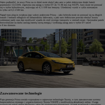
Warto podkreślić, że nowy Prius na co dzień może służyć jako auto w pełni elektryczne dzięki baterii
pojemności 13,6 kWh. Zapewnia ona zasięg w trybie EV do 72–86 km (wg WLTP). Auto może też poruszać
się w trybie hybrydowym, zużywając od 4,1 l/100 km benzyny. Uśredniony wynik w cyklu mieszanym
to tylko od 0,5 l/100 km.
Napęd typu plug-in zwiększa jego walory praktyczne Priusa – jako hybryda może on poruszać się na długich
trasach i terenach odległych od infrastruktury ładowania, a jako auto elektryczne pozwala obniżyć koszty
codziennej jazdy oraz daje możliwość wjazdu do stref czystego transportu w centrach miast. Opcjonalne panele
fotowoltaiczne na dachu zasilają baterię czystą energią i wydłużają zasięg auta w trybie EV nawet
o 8 km dziennie.
Zaawansowane technologie
Piąta generacja Priusa została wyposażona w najnowsze technologie Toyoty, w tym zaawansowane systemy
bezpieczeństwa czynnego i wsparcia kierowcy Toyota T-MATE z możliwością aktualizacji online. Uwagę
zwracają też usługi zdalne MyToyota, takie jak uruchamianie klimatyzacji, świateł awaryjnych i centralnego