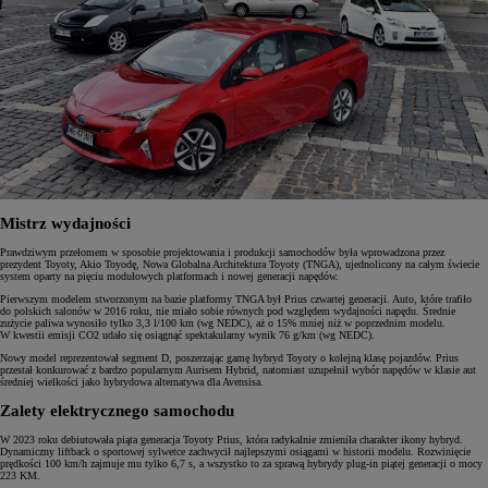
Mistrz wydajności
Prawdziwym przełomem w sposobie projektowania i produkcji samochodów była wprowadzona przez
prezydent Toyoty, Akio Toyodę, Nowa Globalna Architektura Toyoty (TNGA), ujednolicony na całym świecie
system oparty na pięciu modułowych platformach i nowej generacji napędów.
Pierwszym modelem stworzonym na bazie platformy TNGA był Prius czwartej generacji. Auto, które trafiło
do polskich salonów w 2016 roku, nie miało sobie równych pod względem wydajności napędu. Średnie
zużycie paliwa wynosiło tylko 3,3 l/100 km (wg NEDC), aż o 15% mniej niż w poprzednim modelu.
W kwestii emisji CO2 udało się osiągnąć spektakularny wynik 76 g/km (wg NEDC).
Nowy model reprezentował segment D, poszerzając gamę hybryd Toyoty o kolejną klasę pojazdów. Prius
przestał konkurować z bardzo popularnym Aurisem Hybrid, natomiast uzupełnił wybór napędów w klasie aut
średniej wielkości jako hybrydowa alternatywa dla Avensisa.
Zalety elektrycznego samochodu
W 2023 roku debiutowała piąta generacja Toyoty Prius, która radykalnie zmieniła charakter ikony hybryd.
Dynamiczny liftback o sportowej sylwetce zachwycił najlepszymi osiągami w historii modelu. Rozwinięcie
prędkości 100 km/h zajmuje mu tylko 6,7 s, a wszystko to za sprawą hybrydy plug-in piątej generacji o mocy
223 KM.