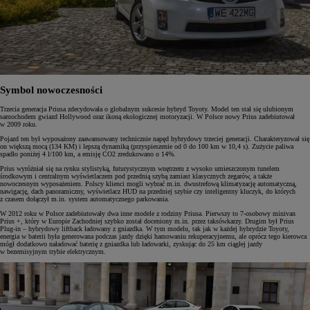
Symbol nowoczesności
Trzecia generacja Priusa zdecydowała o globalnym sukcesie hybryd Toyoty. Model ten stał się ulubionym
samochodem gwiazd Hollywood oraz ikoną ekologicznej motoryzacji. W Polsce nowy Prius zadebiutował
w 2009 roku.
Pojazd ten był wyposażony zaawansowany technicznie napęd hybrydowy trzeciej generacji. Charakteryzował się
on większą mocą (134 KM) i lepszą dynamiką (przyspieszenie od 0 do 100 km w 10,4 s). Zużycie paliwa
spadło poniżej 4 l/100 km, a emisję CO2 zredukowano o 14%.
Prius wyróżniał się na rynku stylistyką, futurystycznym wnętrzem z wysoko umieszczonym tunelem
środkowym i centralnym wyświetlaczem pod przednią szybą zamiast klasycznych zegarów, a także
nowoczesnym wyposażeniem. Polscy klienci mogli wybrać m.in. dwustrefową klimatyzację automatyczną,
nawigację, dach panoramiczny, wyświetlacz HUD na przedniej szybie czy inteligentny kluczyk, do których
z czasem dołączył m.in. system automatycznego parkowania.
W 2012 roku w Polsce zadebiutowały dwa inne modele z rodziny Priusa. Pierwszy to 7-osobowy minivan
Prius +, który w Europie Zachodniej szybko został doceniony m.in. przez taksówkarzy. Drugim był Prius
Plug-in – hybrydowy liftback ładowany z gniazdka. W tym modelu, tak jak w każdej hybrydzie Toyoty,
energia w baterii była generowana podczas jazdy dzięki hamowaniu rekuperacyjnemu, ale oprócz tego kierowca
mógł dodatkowo naładować baterię z gniazdka lub ładowarki, zyskując do 25 km ciągłej jazdy
w bezemisyjnym trybie elektrycznym.