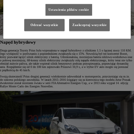
Ustawienia plików cookie
Odrzuć wszystkie
Zaakceptuj wszystkie
Napęd hybrydowy
Druga generacja Toyoty Prius była wyposażona w napęd hybrydowy z silnikiem 1.5 o łącznej mocy 110 KM.
Jego wydajność w porównaniu z poprzednikiem zwiększyła się o 15%. Nowością był też konwerter Boost,
który pozwalał łączyć silnik elektryczny z baterią. Udoskonalona, mocniejsza bateria niklowo-wodorkowa oraz
o połowę mocniejszy, 68-konny silnik elektryczny zwiększyły rolę napędu elektrycznego, który teraz nie tylko
obniżał zużycie paliwa, ale także wspierał silnik benzynowy podczas przyspieszania, poprawiając dynamikę
auta. Rozpędzenie się od 0 do 100 km zajmowało Priusowi 10,9 s, a w trybie EV auto mogło się poruszać
z prędkością do 45 km/h.
Swoją skuteczność Prius drugiej generacji wielokrotnie udowodniał w motorsporcie, przyczyniając się m.in.
do sukcesu polskiego zawodnika. W latach 2015–2016 ścigający się za kierownica tego modelu Artur Prusak
dwukrotnie został mistrzem świata w serii FIA Alternative Energies Cup, a w 2013 roku wygrał 14. edycję
Rallye Monte Carlo des Energies Nouvelles.