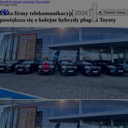
Przejdź do głównej zawartości
(Press Enter)
31 marca 2026
Flota firmy telekomunikacyjnej Linetel Media
Otwórz menu
powiększa się o kolejne hybrydy plug-in Toyoty