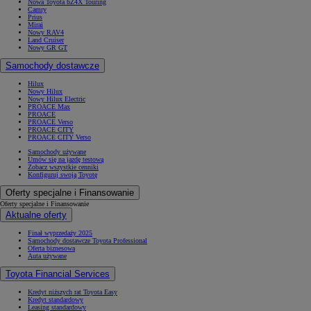
Nowa Toyota bZ4X Touring
Camry
Prius
Mirai
Nowy RAV4
Land Cruiser
Nowy GR GT
Samochody dostawcze
Hilux
Nowy Hilux
Nowy Hilux Electric
PROACE Max
PROACE
PROACE Verso
PROACE CITY
PROACE CITY Verso
Samochody używane
Umów się na jazdę testową
Zobacz wszystkie cenniki
Konfiguruj swoją Toyotę
Oferty specjalne i Finansowanie
Oferty specjalne i Finansowanie
Aktualne oferty
Finał wyprzedaży 2025
Samochody dostawcze Toyota Professional
Oferta biznesowa
Auta używane
Toyota Financial Services
Kredyt niższych rat Toyota Easy
Kredyt standardowy
Leasing standardowy