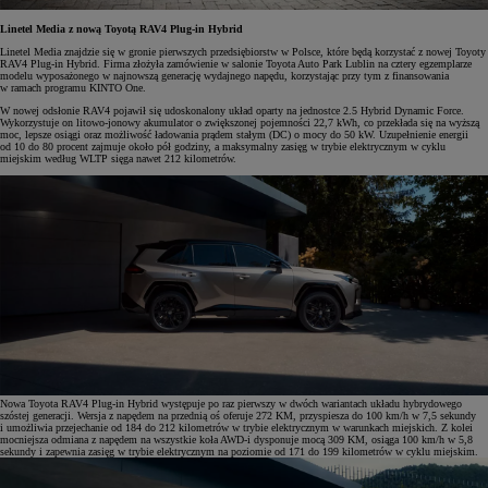
Linetel Media z nową Toyotą RAV4 Plug-in Hybrid
Linetel Media znajdzie się w gronie pierwszych przedsiębiorstw w Polsce, które będą korzystać z nowej Toyoty
RAV4 Plug-in Hybrid. Firma złożyła zamówienie w salonie Toyota Auto Park Lublin na cztery egzemplarze
modelu wyposażonego w najnowszą generację wydajnego napędu, korzystając przy tym z finansowania
w ramach programu KINTO One.
W nowej odsłonie RAV4 pojawił się udoskonalony układ oparty na jednostce 2.5 Hybrid Dynamic Force.
Wykorzystuje on litowo-jonowy akumulator o zwiększonej pojemności 22,7 kWh, co przekłada się na wyższą
moc, lepsze osiągi oraz możliwość ładowania prądem stałym (DC) o mocy do 50 kW. Uzupełnienie energii
od 10 do 80 procent zajmuje około pół godziny, a maksymalny zasięg w trybie elektrycznym w cyklu
miejskim według WLTP sięga nawet 212 kilometrów.
Nowa Toyota RAV4 Plug-in Hybrid występuje po raz pierwszy w dwóch wariantach układu hybrydowego
szóstej generacji. Wersja z napędem na przednią oś oferuje 272 KM, przyspiesza do 100 km/h w 7,5 sekundy
i umożliwia przejechanie od 184 do 212 kilometrów w trybie elektrycznym w warunkach miejskich. Z kolei
mocniejsza odmiana z napędem na wszystkie koła AWD-i dysponuje mocą 309 KM, osiąga 100 km/h w 5,8
sekundy i zapewnia zasięg w trybie elektrycznym na poziomie od 171 do 199 kilometrów w cyklu miejskim.