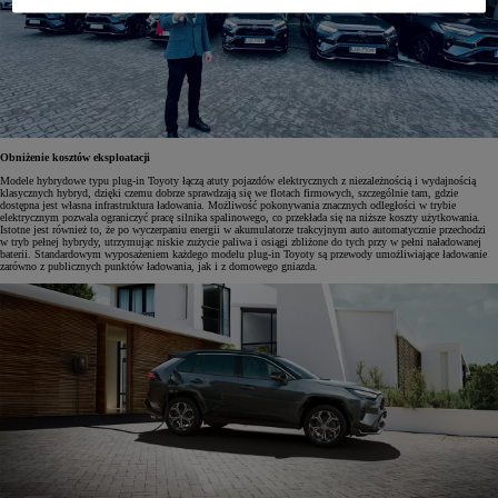
Obniżenie kosztów eksploatacji
Modele hybrydowe typu plug-in Toyoty łączą atuty pojazdów elektrycznych z niezależnością i wydajnością
klasycznych hybryd, dzięki czemu dobrze sprawdzają się we flotach firmowych, szczególnie tam, gdzie
dostępna jest własna infrastruktura ładowania. Możliwość pokonywania znacznych odległości w trybie
elektrycznym pozwala ograniczyć pracę silnika spalinowego, co przekłada się na niższe koszty użytkowania.
Istotne jest również to, że po wyczerpaniu energii w akumulatorze trakcyjnym auto automatycznie przechodzi
w tryb pełnej hybrydy, utrzymując niskie zużycie paliwa i osiągi zbliżone do tych przy w pełni naładowanej
baterii. Standardowym wyposażeniem każdego modelu plug-in Toyoty są przewody umożliwiające ładowanie
zarówno z publicznych punktów ładowania, jak i z domowego gniazda.