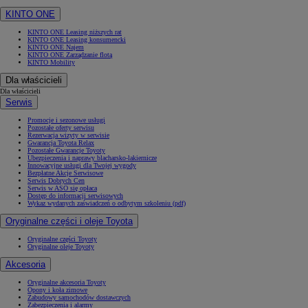
KINTO ONE
KINTO ONE Leasing niższych rat
KINTO ONE Leasing konsumencki
KINTO ONE Najem
KINTO ONE Zarządzanie flotą
KINTO Mobility
Dla właścicieli
Dla właścicieli
Serwis
Promocje i sezonowe usługi
Pozostałe oferty serwisu
Rezerwacja wizyty w serwisie
Gwarancja Toyota Relax
Pozostałe Gwarancje Toyoty
Ubezpieczenia i naprawy blacharsko-lakiernicze
Innowacyjne usługi dla Twojej wygody
Bezpłatne Akcje Serwisowe
Serwis Dobrych Cen
Serwis w ASO się opłaca
Dostęp do informacji serwisowych
Wykaz wydanych zaświadczeń o odbytym szkoleniu (pdf)
Oryginalne części i oleje Toyota
Oryginalne części Toyoty
Oryginalne oleje Toyoty
Akcesoria
Oryginalne akcesoria Toyoty
Opony i koła zimowe
Zabudowy samochodów dostawczych
Zabezpieczenia i alarmy