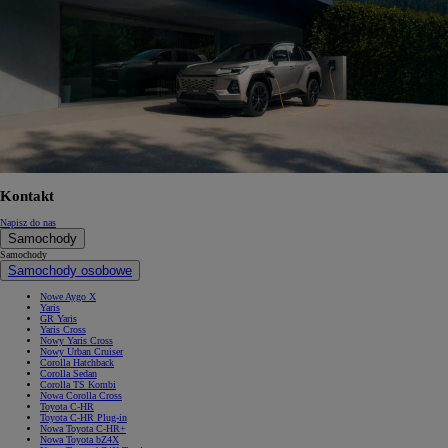
Kontakt
Napisz do nas
Samochody
Samochody
Samochody osobowe
Nowe Aygo X
Yaris
GR Yaris
Yaris Cross
Nowy Yaris Cross
Nowy Urban Cruiser
Corolla Hatchback
Corolla Sedan
Corolla TS Kombi
Nowa Corolla Cross
Toyota C-HR
Toyota C-HR Plug-in
Nowa Toyota C-HR+
Nowa Toyota bZ4X