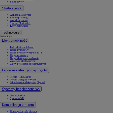
Sklep Toyoty
Strefa klienta
Aplikacja MyToyota
Instrukcje obsługi
Aktualizacja map
System Bluetooth®
Karty Ratownicze
Technologie
Technologie
Elektromobilność
Lider elektromobilności
Napęd hybrydowy
Napęd hybrydowy typu plug-in
Napęd wodorowy
Napęd elektryczny na baterię
Zasięg aut elektrycznych
Zalety posiadania aut elektrycznych
Ładowanie elektrycznej Toyoty
Toyota HomeCharge
Toyota Charging Network
Jak naładować elektryczną Toyotę?
Systemy bezpieczeństwa
Toyota T-Mate
System eCall
Komunikacja z autem
Nowa aplikacja MyToyota