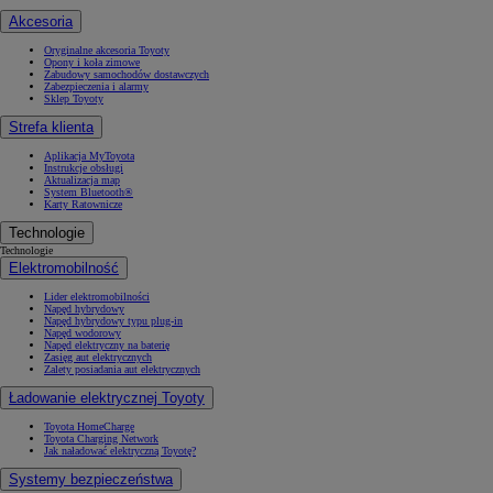
Akcesoria
Oryginalne akcesoria Toyoty
Opony i koła zimowe
Zabudowy samochodów dostawczych
Zabezpieczenia i alarmy
Sklep Toyoty
Strefa klienta
Aplikacja MyToyota
Instrukcje obsługi
Aktualizacja map
System Bluetooth®
Karty Ratownicze
Technologie
Technologie
Elektromobilność
Lider elektromobilności
Napęd hybrydowy
Napęd hybrydowy typu plug-in
Napęd wodorowy
Napęd elektryczny na baterię
Zasięg aut elektrycznych
Zalety posiadania aut elektrycznych
Ładowanie elektrycznej Toyoty
Toyota HomeCharge
Toyota Charging Network
Jak naładować elektryczną Toyotę?
Systemy bezpieczeństwa