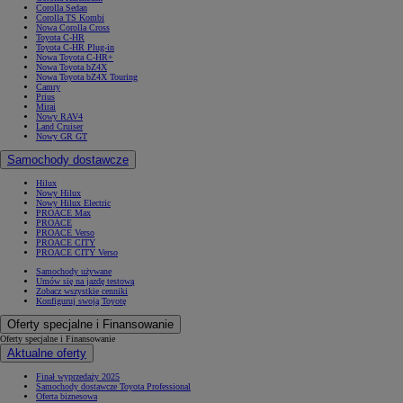
Corolla Sedan
Corolla TS Kombi
Nowa Corolla Cross
Toyota C-HR
Toyota C-HR Plug-in
Nowa Toyota C-HR+
Nowa Toyota bZ4X
Nowa Toyota bZ4X Touring
Camry
Prius
Mirai
Nowy RAV4
Land Cruiser
Nowy GR GT
Samochody dostawcze
Hilux
Nowy Hilux
Nowy Hilux Electric
PROACE Max
PROACE
PROACE Verso
PROACE CITY
PROACE CITY Verso
Samochody używane
Umów się na jazdę testową
Zobacz wszystkie cenniki
Konfiguruj swoją Toyotę
Oferty specjalne i Finansowanie
Oferty specjalne i Finansowanie
Aktualne oferty
Finał wyprzedaży 2025
Samochody dostawcze Toyota Professional
Oferta biznesowa