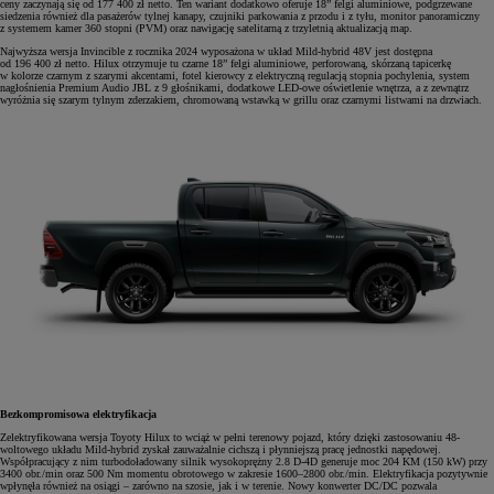
ceny zaczynają się od 177 400 zł netto. Ten wariant dodatkowo oferuje 18” felgi aluminiowe, podgrzewane
siedzenia również dla pasażerów tylnej kanapy, czujniki parkowania z przodu i z tyłu, monitor panoramiczny
z systemem kamer 360 stopni (PVM) oraz nawigację satelitarną z trzyletnią aktualizacją map.
Najwyższa wersja Invincible z rocznika 2024 wyposażona w układ Mild-hybrid 48V jest dostępna
od 196 400 zł netto. Hilux otrzymuje tu czarne 18” felgi aluminiowe, perforowaną, skórzaną tapicerkę
w kolorze czarnym z szarymi akcentami, fotel kierowcy z elektryczną regulacją stopnia pochylenia, system
nagłośnienia Premium Audio JBL z 9 głośnikami, dodatkowe LED-owe oświetlenie wnętrza, a z zewnątrz
wyróżnia się szarym tylnym zderzakiem, chromowaną wstawką w grillu oraz czarnymi listwami na drzwiach.
Bezkompromisowa elektryfikacja
Zelektryfikowana wersja Toyoty Hilux to wciąż w pełni terenowy pojazd, który dzięki zastosowaniu 48-
woltowego układu Mild-hybrid zyskał zauważalnie cichszą i płynniejszą pracę jednostki napędowej.
Współpracujący z nim turbodoładowany silnik wysokoprężny 2.8 D-4D generuje moc 204 KM (150 kW) przy
3400 obr./min oraz 500 Nm momentu obrotowego w zakresie 1600–2800 obr./min. Elektryfikacja pozytywnie
wpłynęła również na osiągi – zarówno na szosie, jak i w terenie. Nowy konwerter DC/DC pozwala