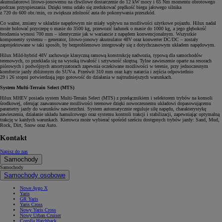
akumulatorowi litowo-jonowemu na chwilowe dostarczenie do 12 kW mocy i 65 Nm momentu obrotowego
podczas przyspieszania. Dzięki temu udało się zredukować prędkość biegu jałowego silnika
z 720 do 600 obr./min, co zwiększa zdolność auta do pokonywania przeszkód.
Co ważne, zmiany w układzie napędowym nie miały wpływu na możliwości użytkowe pojazdu. Hilux nadal
może holować przyczepę o masie do 3500 kg, przewozić ładunek o masie do 1000 kg, a jego głębokość
brodzenia wynosi 700 mm – identycznie jak w wariancie z napędem konwencjonalnym. Wszystkie
komponenty systemu – generator, litowo-jonowy akumulator 48V oraz konwerter DC/DC – zostały
zaprojektowane w taki sposób, by bezproblemowo integrowały się z dotychczasowym układem napędowym.
Hilux Mild-hybrid 48V zachowuje klasyczną ramową konstrukcję nadwozia, typową dla samochodów
terenowych, co przekłada się na wysoką trwałość i sztywność skrętną. Tylne zawieszenie oparte na resorach
piórowych i podwójnych amortyzatorach zapewnia oczekiwane możliwości w terenie, przy jednoczesnym
komforcie jazdy zbliżonym do SUV-a. Prześwit 310 mm oraz kąty natarcia i zejścia odpowiednio
29 i 26 stopni potwierdzają jego gotowość do działania w najtrudniejszych warunkach.
System Multi-Terrain Select (MTS)
Hilux MHEV posiada system Multi-Terrain Select (MTS) z przełącznikiem i selektorem trybów na konsoli
środkowej, oferując zaawansowane możliwości terenowe dzięki nowoczesnemu układowi dopasowującemu
parametry jazdy do warunków nawierzchni. System automatycznie reguluje siłę napędu, charakterystykę
zawieszenia, działanie układu hamulcowego oraz systemu kontroli trakcji i stabilizacji, zapewniając optymalną
trakcję w każdych warunkach. Kierowca może wybierać spośród sześciu dostępnych trybów jazdy: Sand, Mud,
Rock, Dirt, Snow oraz Auto.
Kontakt
Napisz do nas
Samochody
Samochody
Samochody osobowe
Nowe Aygo X
Yaris
GR Yaris
Yaris Cross
Nowy Yaris Cross
Nowy Urban Cruiser
Corolla Hatchback