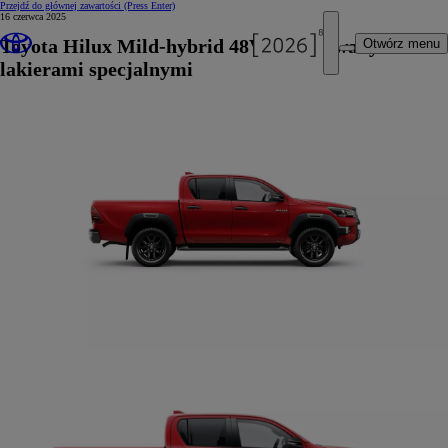
Przejdź do głównej zawartości
(Press Enter)
16 czerwca 2025
Toyota Hilux Mild-hybrid 48V z limitowanymi
Otwórz menu
lakierami specjalnymi