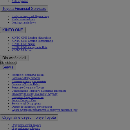
Auta używane
Toyota Financial Services
Kredyt niższych rat Toyota Easy
Kredyt standardowy
Leasing standardowy
KINTO ONE
KINTO ONE Leasing niższych rat
KINTO ONE Leasing konsumencki
KINTO ONE Najem
KINTO ONE Zarządzanie flotą
KINTO Mobility
Dla właścicieli
Dla właścicieli
Serwis
Promocje i sezonowe usługi
Pozostałe oferty serwisu
Rezerwacja wizyty w serwisie
Gwarancja Toyota Relax
Pozostałe Gwarancje Toyoty
Ubezpieczenia i naprawy blacharsko-lakiernicze
Innowacyjne usługi dla Twojej wygody
Bezpłatne Akcje Serwisowe
Serwis Dobrych Cen
Serwis w ASO się opłaca
Dostęp do informacji serwisowych
Wykaz wydanych zaświadczeń o odbytym szkoleniu (pdf)
Oryginalne części i oleje Toyota
Oryginalne części Toyoty
Oryginalne oleje Toyoty