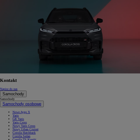
Kontakt
Napisz do nas
Samochody
Samochody
Samochody osobowe
Nowe Aygo X
Yaris
GR Yaris
Yaris Cross
Nowy Yaris Cross
Nowy Urban Cruiser
Corolla Hatchback
Corolla Sedan
Corolla TS Kombi