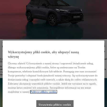
Toyota udoskonaliła Corollę Cross. Model zyskał stylowy grill i nowe adaptacyjne światła drogowe,
przeprojektowano reflektory i lampy tylne, zastosowano nowe materiały wygłuszające. Napęd AWD-i
został rozszerzony o tryb Snow Extra, który pozwoli na jeszcze lepsze prowadzenie w zimowych
warunkach. Wprowadzono też nową wersję GR SPORT, która charakteryzuje się zmodyfikowanym
Wykorzystujemy pliki cookie, aby ulepszyć naszą
układem jezdnym, nowym trybem Sport oraz usportowionym wyglądem.
witrynę
Corolla to najpopularniejsze auto osobowe na świecie. Od 1966 roku klienci na całym świecie kupili już ponad
55 mln egzemplarzy tego modelu Toyoty.
Chcemy ułatwić Ci korzystanie z naszej strony i usprawnić świadczenie usług,
W 2022 roku do rodzinny Corolli dołączył praktyczny i wszechstronny SUV – Corolla Cross. Wraz z nim
dlatego wykorzystujemy pliki cookie, które są umieszczane na Twoim
zadebiutowały m.in. napędy hybrydowe 5. generacji, a także nowe elementy pakietu systemów bezpieczeństwa
komputerze, telefonie komórkowym lub tablecie. Pomagają one nam zrozumieć
i wsparcia kierowcy Toyota T-MATE. Po 3 latach Toyota udoskonaliła Corollę Cross, wprowadzając nowe,
zaawansowane technologie i odświeżając design auta, a także rozszerzając gamę dostępnych odmian.
Twoje potrzeby i ulepszać funkcjonalność naszej witryny. Są wykorzystywane do
dostarczania usług i narzędzi osób trzecich, a także służą do celów reklamowych.
Zalecamy akceptację wszystkich plików cookie. Jeżeli nie wyrażasz na to zgody,
możesz łatwo zmienić ich ustawienia. Szczegółowe informacje na ten temat
znajdziesz w naszej
Polityce plików cookie.
Ustawienia plików cookie