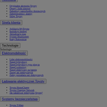
Oryginalne akcesoria Toyoty
Opony i koła zimowe
Zabudowy samochodów dostawczych
Zabezpieczenia i alarmy
Sklep Toyoty
Strefa klienta
Aplikacja MyToyota
Instrukcje obsługi
Aktualizacja map
System Bluetooth®
Karty Ratownicze
Technologie
Technologie
Elektromobilność
Lider elektromobilności
Napęd hybrydowy
Napęd hybrydowy typu plug-in
Napęd wodorowy
Napęd elektryczny na baterię
Zasięg aut elektrycznych
Zalety posiadania aut elektrycznych
Ładowanie elektrycznej Toyoty
Toyota HomeCharge
Toyota Charging Network
Jak naładować elektryczną Toyotę?
Systemy bezpieczeństwa
Toyota T-Mate