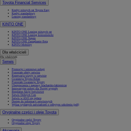
Toyota Financial Services
Kredyt niższych rat Toyota Easy
Kredyt standardowy
Leasing standardowy
KINTO ONE
KINTO ONE Leasing niższych rat
KINTO ONE Leasing konsumencki
KINTO ONE Najem
KINTO ONE Zarządzanie flotą
KINTO Mobility
Dla właścicieli
Dla właścicieli
Serwis
Promocje i sezonowe usługi
Pozostałe oferty serwisu
Rezerwacja wizyty w serwisie
Gwarancja Toyota Relax
Pozostałe Gwarancje Toyoty
Ubezpieczenia i naprawy blacharsko-lakiernicze
Innowacyjne usługi dla Twojej wygody
Bezpłatne Akcje Serwisowe
Serwis Dobrych Cen
Serwis w ASO się opłaca
Dostęp do informacji serwisowych
Wykaz wydanych zaświadczeń o odbytym szkoleniu (pdf)
Oryginalne części i oleje Toyota
Oryginalne części Toyoty
Oryginalne oleje Toyoty
Akcesoria