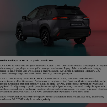
Debiut odmiany GR SPORT w gamie Corolli Cross
GR SPORT to nowa wersja w gamie modelowej Corolli Cross. Odmiana ta wyróżnia się czarnymi 19" felgami
aluminiowymi, specjalnym wzorem grilla i czarnym emblematem Toyoty. Tylko w tej odmianie dostępny
będzie też lakier Storm Grey w połączeniu z czarnym dachem. We wnętrzu nie zabraknie logotypów GR,
a fotele z ekologicznego zamszu BRIN･NAUB® mają czerwone przeszycia.
Corolla Cross w nowej odmianie GR SPORT ma obniżone o 10 mm, dostrojone zawieszenie oraz
zmodyfikowany układ kierowniczy. Zastosowany po raz pierwszy tryb Sport umożliwia szybszą reakcję na gaz
poprzez zwiększenie prędkości obrotowej silnika na biegu jałowym, a jednocześnie optymalizuje wytracanie
prędkości. Po zdjęciu nogi z pedału przyspieszenia w trybie Sport automatycznie zwiększa się siła wytracania
prędkości, co przekłada się na bardziej sportowe odczucie podczas hamowania. Dla lepszej stabilności i kontroli
w warunkach zimowych, wersja GR SPORT została również wyposażona w tryb Snow Extra.
Nowa Toyota Corolla Cross będzie dostępna w europejskich salonach marki od lata 2025 roku, a samochody
w odmianie GR SPORT trafią do sprzedaży jesienią.