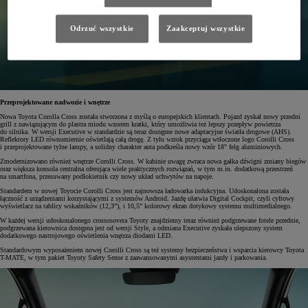
Odrzuć wszystkie
Zaakceptuj wszystkie
Przeprojektowane nadwozie i wnętrze
Nowa Toyota Corolla Cross została stworzona z myślą o europejskich klientach. Pojazd zyskał nowy przedni
grill z nawiązującym do plastra miodu wzorem kratki, który umożliwia też lepszy przepływ powietrza
do silnika. W wersji Executive w standardzie są teraz dostępne nowe adaptacyjne światła drogowe (AHS).
Reflektory LED równomiernie oświetlają całą drogę. Z tyłu wzrok przyciąga wtłoczone logo Corolli Cross
i przeprojektowane tylne lampy, a solidny charakter auta podkreśla nowy wzór 18" felg aluminiowych.
Zmodernizowano również wnętrze Corolli Cross. W kabinie uwagę zwraca nowa gałka dźwigni zmiany biegów
oraz większa konsola centralna oferująca wiele praktycznych rozwiązań, w tym m.in. dodatkową przestrzeń
na smartfona, przesuwany podłokietnik czy nowy układ uchwytów na napoje.
Standardem w nowej Toyocie Corolli Cross jest najnowsza ładowarka indukcyjna. Udoskonalona została
łączność z urządzeniami korzystającymi z systemów Android. Jazdę ułatwia Digital Cockpit, czyli cyfrowy
wyświetlacz na tablicy wskaźników (12,3”), i 10,5" kolorowy ekran dotykowy systemu multimedialnego.
W każdej wersji udoskonalonego crossosovera Toyoty znajdziemy teraz również podgrzewane fotele przednie,
podgrzewana kierownica dostępna jest od wersji Style, a odmiana Executive zyskała ulepszony system
dodatkowego nastrojowego oświetlenia wnętrza diodami LED.
Standardowym wyposażeniem nowej Corolli Cross są też systemy bezpieczeństwa i wsparcia kierowcy Toyota
T-MATE, w tym pakiet Toyoty Safety Sense z zaawansowanymi asystentami jazdy i parkowania.