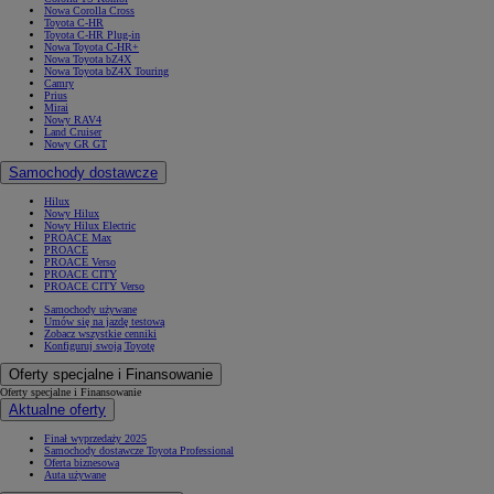
Nowa Corolla Cross
Toyota C-HR
Toyota C-HR Plug-in
Nowa Toyota C-HR+
Nowa Toyota bZ4X
Nowa Toyota bZ4X Touring
Camry
Prius
Mirai
Nowy RAV4
Land Cruiser
Nowy GR GT
Samochody dostawcze
Hilux
Nowy Hilux
Nowy Hilux Electric
PROACE Max
PROACE
PROACE Verso
PROACE CITY
PROACE CITY Verso
Samochody używane
Umów się na jazdę testową
Zobacz wszystkie cenniki
Konfiguruj swoją Toyotę
Oferty specjalne i Finansowanie
Oferty specjalne i Finansowanie
Aktualne oferty
Finał wyprzedaży 2025
Samochody dostawcze Toyota Professional
Oferta biznesowa
Auta używane