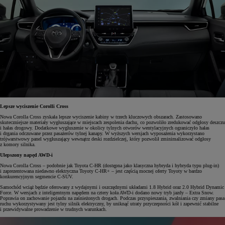
Lepsze wyciszenie Corolli Cross
Nowa Corolla Cross zyskała lepsze wyciszenie kabiny w trzech kluczowych obszarach. Zastosowano
skuteczniejsze materiały wygłuszające w miejscach zespolenia dachu, co pozwoliło zredukować odgłosy deszczu
i hałas drogowy. Dodatkowe wygłuszenie w okolicy tylnych otworów wentylacyjnych ograniczyło hałas
i drgania odczuwane przez pasażerów tylnej kanapy. W wyższych wersjach wyposażenia wykorzystano
trójwarstwowy panel wygłuszający wewnątrz deski rozdzielczej, który pozwolił zminimalizować odgłosy
z komory silnika.
Ulepszony napęd AWD-i
Nowa Corolla Cross – podobnie jak Toyota C-HR (dostępna jako klasyczna hybryda i hybryda typu plug-in)
i zaprezentowana niedawno elektryczna Toyoty C-HR+ – jest częścią mocnej oferty Toyoty w bardzo
konkurencyjnym segmencie C-SUV.
Samochód wciąż będzie oferowany z wydajnymi i oszczędnymi układami 1.8 Hybrid oraz 2.0 Hybrid Dynamic
Force. W wersjach z inteligentnym napędem na cztery koła AWD-i dodano nowy tryb jazdy – Extra Snow.
Poprawia on zachowanie pojazdu na zaśnieżonych drogach. Podczas przyspieszania, zwalniania czy zmiany pasa
ruchu wykorzystywany jest tylny silnik elektryczny, by uniknąć utraty przyczepności kół i zapewnić stabilne
i przewidywalne prowadzenie w trudnych warunkach.