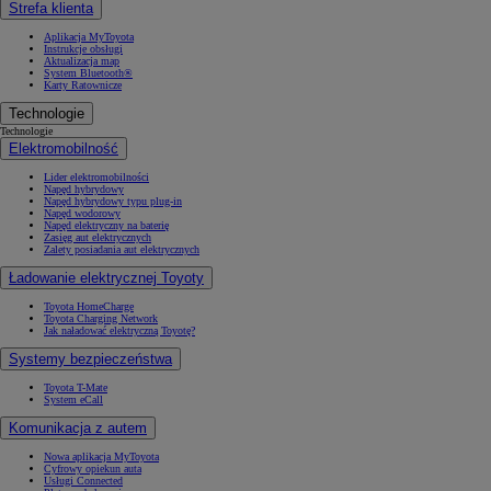
Strefa klienta
Aplikacja MyToyota
Instrukcje obsługi
Aktualizacja map
System Bluetooth®
Karty Ratownicze
Technologie
Technologie
Elektromobilność
Lider elektromobilności
Napęd hybrydowy
Napęd hybrydowy typu plug-in
Napęd wodorowy
Napęd elektryczny na baterię
Zasięg aut elektrycznych
Zalety posiadania aut elektrycznych
Ładowanie elektrycznej Toyoty
Toyota HomeCharge
Toyota Charging Network
Jak naładować elektryczną Toyotę?
Systemy bezpieczeństwa
Toyota T-Mate
System eCall
Komunikacja z autem
Nowa aplikacja MyToyota
Cyfrowy opiekun auta
Usługi Connected