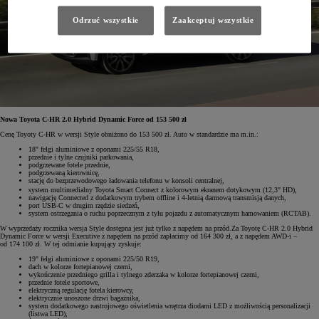
Odrzuć wszystkie
Zaakceptuj wszystkie
Nowa Toyota C-HR 2.0 Hybrid Dynamic Force od 153 500 zł
Cenę Toyoty C-HR w wersji Style obniżono do 153 500 zł. Auto w standardzie ma m.in.:
18" felgi aluminiowe z oponami 225/55 R18,
przednie i tylne czujniki parkowania,
podgrzewane fotele przednie,
podgrzewaną kierownicę,
stację do bezprzewodowego ładowania telefonu w konsoli centralnej,
system multimedialny Toyota Smart Connect
z kolorowym ekranem dotykowym (12,3" HD),
nawigację Connected z dodatkowym trybem offline i 4-letnią darmową transmisją danych,
port USB-C w drugim rzędzie siedzeń,
system ostrzegania o ruchu poprzecznym z tyłu pojazdu z automatycznym hamowaniem (RCTAB).
W wyprzedaży rocznika wersja Style dostępna jest już tylko z napędem na przód.Za Toyotę C-HR 2.0 Hybrid
Dynamic Force w wersji Executive z napędem na przód zapłacimy od 164 300 zł, a z napędem AWD-i –
od 174 100 zł. W tej odmianie kupujący zyskuje:
19" felgi aluminiowe z oponami 225/50 R19,
dach w kolorze fortepianowej czerni,
wykończenie przedniego grilla i tylnego zderzaka w kolorze fortepianowej czerni,
przednie fotele sportowe,
elektryczną regulację fotela kierowcy,
elektrycznie unoszone drzwi bagażnika,
system dodatkowego nastrojowego oświetlenia wnętrza diodami LED z możliwością personalizacji
(listwa LED),