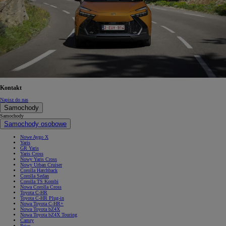
Kontakt
Napisz do nas
Samochody
Samochody
Samochody osobowe
Nowe Aygo X
Yaris
GR Yaris
Yaris Cross
Nowy Yaris Cross
Nowy Urban Cruiser
Corolla Hatchback
Corolla Sedan
Corolla TS Kombi
Nowa Corolla Cross
Toyota C-HR
Toyota C-HR Plug-in
Nowa Toyota C-HR+
Nowa Toyota bZ4X
Nowa Toyota bZ4X Touring
Camry
Prius