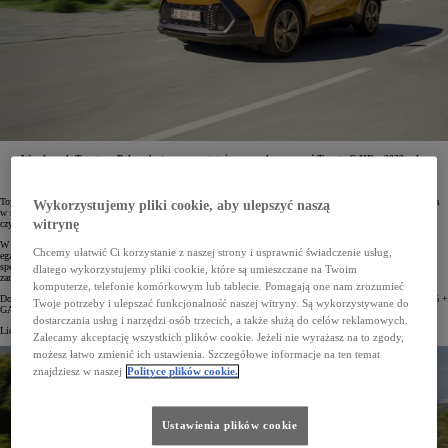
W salonach Toyoty w Polsce dostępne są ostatnie egzemplarze nowej Toyoty C-HR z 2023 roku
produkcji. W ramach wyprzedaży rocznika obniżono ceny samochodów z napędem 2.0 Hybrid
Dynamic Force. Rabaty sięgają 18 200 zł.
Toyota C-HR jest jednym z najpopularniejszych crossoverów w Polsce. Po debiucie 2. generacji jego pozycja
Wykorzystujemy pliki cookie, aby ulepszyć naszą
w segmencie tylko się wzmocniła. Od stycznia do marca 2024 roku zarejestrowano 3686 egz. tego modelu,
witrynę
czyli o 15% więcej niż w I kwartale roku ubiegłego.
W salonach Toyoty w Polsce trwa wyprzedaż aut z rocznika 2023. U dilerów wciąż są dostępne ostatnie
Chcemy ułatwić Ci korzystanie z naszej strony i usprawnić świadczenie usług,
egzemplarze nowej Toyoty C-HR. Co więcej, auta z napędem 2.0 Hybrid Dynamic Force objęto ofertą
specjalną, w której obniżki względem ceny katalogowej sięgają nawet 18 200 zł. Akcja rabatowa obejmuje
dlatego wykorzystujemy pliki cookie, które są umieszczane na Twoim
zarówno auta z napędem na przód, jak i z inteligentnym napędem na cztery koła AWD-i.
komputerze, telefonie komórkowym lub tablecie. Pomagają one nam zrozumieć
Dostępne są też atrakcyjne formy finansowania w ramach programach KINTO ONE, a także Leasingu 102,5% +
Twoje potrzeby i ulepszać funkcjonalność naszej witryny. Są wykorzystywane do
GAP*. Można także uzyskać specjalne ceny na akcesoria dodatkowe.
dostarczania usług i narzędzi osób trzecich, a także służą do celów reklamowych.
Liczba aut objętych ofertą specjalną jest ograniczona.
Zalecamy akceptację wszystkich plików cookie. Jeżeli nie wyrażasz na to zgody,
możesz łatwo zmienić ich ustawienia. Szczegółowe informacje na ten temat
znajdziesz w naszej
Polityce plików cookie.
Ustawienia plików cookie