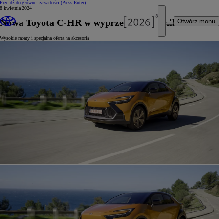
Przejdź do głównej zawartości
(Press Enter)
8 kwietnia 2024
Nowa Toyota C-HR w wyprzedaży rocznika 2023
Otwórz menu
Wysokie rabaty i specjalna oferta na akcesoria