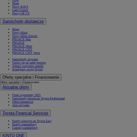
Mirai
Nowy RAV4
Land Cruiser
Nowy GR GT
Samochody dostawcze
Hilux
Nowy Hilux
Nowy Hilux Electric
PROACE Max
PROACE
PROACE Verso
PROACE CITY
PROACE CITY Verso
Samochody używane
Umów się na jazdę testową
Zobacz wszystkie cenniki
Konfiguruj swoją Toyotę
Oferty specjalne i Finansowanie
Oferty specjalne i Finansowanie
Aktualne oferty
Finał wyprzedaży 2025
Samochody dostawcze Toyota Professional
Oferta biznesowa
Auta używane
Toyota Financial Services
Kredyt niższych rat Toyota Easy
Kredyt standardowy
Leasing standardowy
KINTO ONE