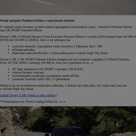
Wersje specjalne Premiere Edition z najwyższym rabatem
W salonach marki dostępne są także ostatnie egzemplarze limitowanych wersji – Executive Premiere Edition
oraz GR SPORT Premiere Edition.
Toyota C-HR 2.0 Hybrid Dynamic Force Executive Premiere Edition z rocznika 2023 kosztuje teraz 184 900 zł
(FWD) lub 194 800 zł (AWD-i). Auto w tej odmianie ma:
wszystkie elementy wyposażenia wersji Executive z Pakietami Tech i VIP,
skórzaną tapicerkę,
malowanie nadwozia Bi-tone+ z tylną częścią auta w kolorze Night Sky Black.
Toyota C-HR 2 GR SPORT Premiere Edition dostępna jest już wyłącznie z napędem 2.0 Hybrid Dynamic
Force 197 KM AWD-i i kosztuje 194 800 zł. Auto jest wyposażone m.in. w:
20" felgi aluminiowe GR SPORT z oponami 245/40 R20,
cyfrowe lusterko wsteczne,
wyświetlaczem projekcyjny na przedniej szybie (HUD),
systemem Premium Audio JBL z 9 głośnikami.
Wersja ta ma też dwukolorowe malowanie nadwozia, w którym nie tylko dach, ale i tylna część auta jest
w kolorze Night Sky Black.
Cennik Toyoty C-HR
(Opens in new window)
* Finansującym jest Toyota Leasing Polska Sp. z o.o.