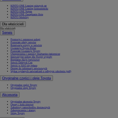
KINTO ONE Leasing niższych rat
KINTO ONE Leasing konsumencki
KINTO ONE Najem
KINTO ONE Zarządzanie flotą
KINTO Mobility
Dla właścicieli
Dla właścicieli
Serwis
Promocje i sezonowe usługi
Pozostałe oferty serwisu
Rezerwacja wizyty w serwisie
Gwarancja Toyota Relax
Pozostałe Gwarancje Toyoty
Ubezpieczenia i naprawy blacharsko-lakiernicze
Innowacyjne usługi dla Twojej wygody
Bezpłatne Akcje Serwisowe
Serwis Dobrych Cen
Serwis w ASO się opłaca
Dostęp do informacji serwisowych
Wykaz wydanych zaświadczeń o odbytym szkoleniu (pdf)
Oryginalne części i oleje Toyota
Oryginalne części Toyoty
Oryginalne oleje Toyoty
Akcesoria
Oryginalne akcesoria Toyoty
Opony i koła zimowe
Zabudowy samochodów dostawczych
Zabezpieczenia i alarmy
Sklep Toyoty