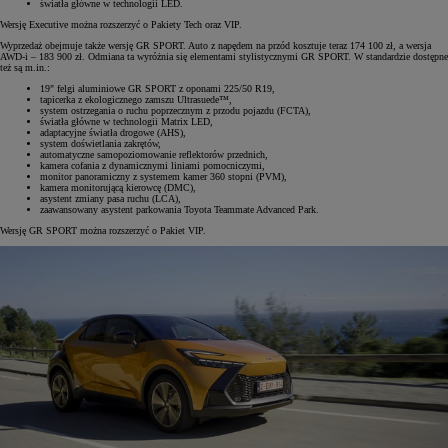
światła główne w technologii LED.
Wersję Executive można rozszerzyć o Pakiety Tech oraz VIP.
Wyprzedaż obejmuje także wersję GR SPORT. Auto z napędem na przód kosztuje teraz 174 100 zł, a wersja
AWD-i – 183 900 zł. Odmiana ta wyróżnia się elementami stylistycznymi GR SPORT. W standardzie dostępne
też są m.in.:
19" felgi aluminiowe GR SPORT z oponami 225/50 R19,
tapicerka z ekologicznego zamszu Ultrasuede™,
system ostrzegania o ruchu poprzecznym z przodu pojazdu (FCTA),
światła główne w technologii Matrix LED,
adaptacyjne światła drogowe (AHS),
system doświetlania zakrętów,
automatyczne samopoziomowanie reflektorów przednich,
kamera cofania z dynamicznymi liniami pomocniczymi,
monitor panoramiczny z systemem kamer 360 stopni (PVM),
kamera monitorującą kierowcę (DMC),
asystent zmiany pasa ruchu (LCA),
zaawansowany asystent parkowania Toyota Teammate Advanced Park.
Wersję GR SPORT można rozszerzyć o Pakiet VIP.