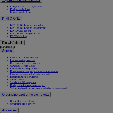
Kredyt niższych rat Toyota Easy
Kredyt standardowy
Leasing standardowy
KINTO ONE
KINTO ONE Leasing niższych rat
KINTO ONE Leasing konsumencki
KINTO ONE Najem
KINTO ONE Zarządzanie flotą
KINTO Mobility
Dla właścicieli
Dla właścicieli
Serwis
Promocje i sezonowe usługi
Pozostałe oferty serwisu
Rezerwacja wizyty w serwisie
Gwarancja Toyota Relax
Pozostałe Gwarancje Toyoty
Ubezpieczenia i naprawy blacharsko-lakiernicze
Innowacyjne usługi dla Twojej wygody
Bezpłatne Akcje Serwisowe
Serwis Dobrych Cen
Serwis w ASO się opłaca
Dostęp do informacji serwisowych
Wykaz wydanych zaświadczeń o odbytym szkoleniu (pdf)
Oryginalne części i oleje Toyota
Oryginalne części Toyoty
Oryginalne oleje Toyoty
Akcesoria