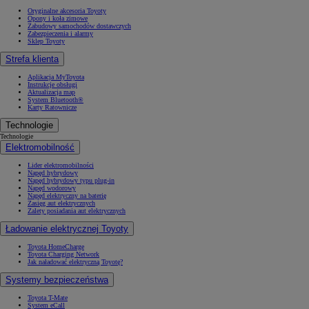
Oryginalne akcesoria Toyoty
Opony i koła zimowe
Zabudowy samochodów dostawczych
Zabezpieczenia i alarmy
Sklep Toyoty
Strefa klienta
Aplikacja MyToyota
Instrukcje obsługi
Aktualizacja map
System Bluetooth®
Karty Ratownicze
Technologie
Technologie
Elektromobilność
Lider elektromobilności
Napęd hybrydowy
Napęd hybrydowy typu plug-in
Napęd wodorowy
Napęd elektryczny na baterię
Zasięg aut elektrycznych
Zalety posiadania aut elektrycznych
Ładowanie elektrycznej Toyoty
Toyota HomeCharge
Toyota Charging Network
Jak naładować elektryczną Toyotę?
Systemy bezpieczeństwa
Toyota T-Mate
System eCall