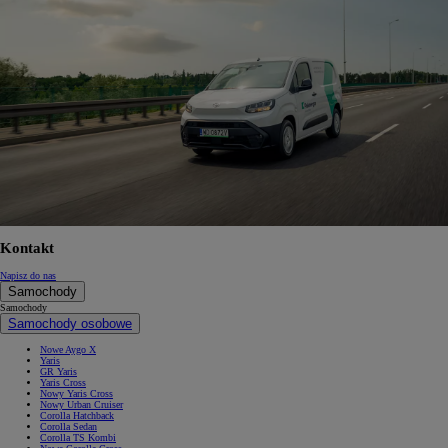
Kontakt
Napisz do nas
Samochody
Samochody
Samochody osobowe
Nowe Aygo X
Yaris
GR Yaris
Yaris Cross
Nowy Yaris Cross
Nowy Urban Cruiser
Corolla Hatchback
Corolla Sedan
Corolla TS Kombi