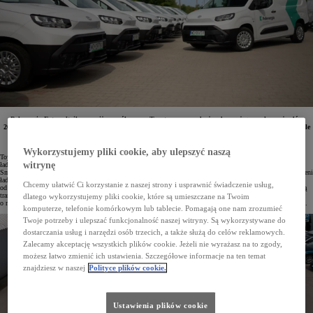
Polenergia Fotowoltaika rozwija współpracę z Toyotą, wprowadzając do swojego parku pojazdów
26 nowych samochodów z gamy Toyota Professional. Wybór padł na praktyczne i niezawodne modele
PROACE CITY, które będą wspierać codzienną pracę serwisantów i audytorów, umożliwiając
im sprawne dotarcie do klientów na terenie całego kraju.
Wykorzystujemy pliki cookie, aby ulepszyć naszą
Toyota PROACE CITY to lider wśród lekkich pojazdów użytkowych (LCV), wyróżniający się znakomitą
witrynę
ładownością do 1000 kg oraz możliwością przewozu ładunków o długości nawet 2,2 m dzięki systemowi
Smart Cargo. Ten kompaktowy van zachwyca funkcjonalnością i przemyślanym zagospodarowaniem przestrzeni
ładunkowej, co wielokrotnie doceniali niezależni eksperci. W zależności od wersji PROACE CITY oferuje
Chcemy ułatwić Ci korzystanie z naszej strony i usprawnić świadczenie usług,
od 3,9 do 4,4 m³ przestrzeni ładunkowej w wersji z długim rozstawem osi – obecnie największą pojemnością
transportową w klasie. Klienci mogą wybierać między silnikami benzynowymi o mocy 110 KM, dieslami
dlatego wykorzystujemy pliki cookie, które są umieszczane na Twoim
o mocy od 100 do 130 KM, a także wersją w pełni elektryczną z zasięgiem do 330 km na jednym ładowaniu.
komputerze, telefonie komórkowym lub tablecie. Pomagają one nam zrozumieć
Twoje potrzeby i ulepszać funkcjonalność naszej witryny. Są wykorzystywane do
dostarczania usług i narzędzi osób trzecich, a także służą do celów reklamowych.
Zalecamy akceptację wszystkich plików cookie. Jeżeli nie wyrażasz na to zgody,
możesz łatwo zmienić ich ustawienia. Szczegółowe informacje na ten temat
znajdziesz w naszej
Polityce plików cookie.
Ustawienia plików cookie