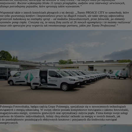
miejscowości. Rocznie wykonujemy blisko 15 tysięcy przeglądów, audytów oraz interwencji serwisowych,
dlatego potrzebujemy pojazdów, które sprostają takim wyzwaniom.”
Wspomniał także o innych korzyściach płynących z tej decyzji:
„Toyoty PROACE CITY to samochody, które
nie tylko gwarantują komfort i bezpieczeństwo pracy na długich trasach, ale także oferują odpowiednią
przestrzeń ładunkową na niezbędny sprzęt – od modułów fotowoltaicznych, przez falowniki, po elementy
systemów pomp ciepła. Cieszymy się, że naszą flotę zasila aż 26 nowych egzemplarzy i że możemy realizować
nasze cele operacyjne przy wsparciu tak renomowanego partnera, jakim jest Toyota Professional.”
Polenergia Fotowoltaika, będąca częścią Grupy Polenergia, specjalizuje się w nowoczesnych technologiach
związanych z energią odnawialną. W swojej ofercie posiada kompleksowe rozwiązania z zakresu fotowoltaiki,
magazynowania energii, systemów grzewczych oraz optymalizacji zużycia prądu. Firma kieruje swoje usługi
zarówno do klientów indywidualnych, którzy chcą obniżyć rachunki za energię w swoich domach, jak
i do przedsiębiorstw poszukujących efektywnych kosztowo i przyjaznych dla środowiska rozwiązań
energetycznych.