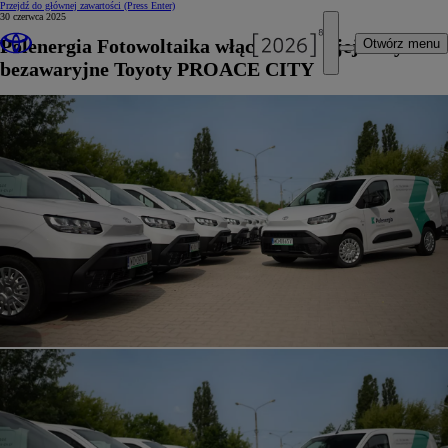
Przejdź do głównej zawartości
(Press Enter)
30 czerwca 2025
Polenergia Fotowoltaika włącza do swojej floty
Otwórz menu
bezawaryjne Toyoty PROACE CITY