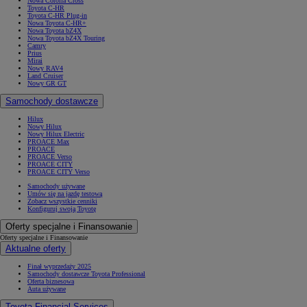
Nowa Corolla Cross
Toyota C-HR
Toyota C-HR Plug-in
Nowa Toyota C-HR+
Nowa Toyota bZ4X
Nowa Toyota bZ4X Touring
Camry
Prius
Mirai
Nowy RAV4
Land Cruiser
Nowy GR GT
Samochody dostawcze
Hilux
Nowy Hilux
Nowy Hilux Electric
PROACE Max
PROACE
PROACE Verso
PROACE CITY
PROACE CITY Verso
Samochody używane
Umów się na jazdę testową
Zobacz wszystkie cenniki
Konfiguruj swoją Toyotę
Oferty specjalne i Finansowanie
Oferty specjalne i Finansowanie
Aktualne oferty
Finał wyprzedaży 2025
Samochody dostawcze Toyota Professional
Oferta biznesowa
Auta używane
Toyota Financial Services