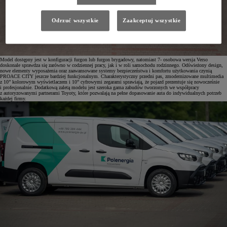
Odrzuć wszystkie
Zaakceptuj wszystkie
Model dostępny jest w konfiguracji furgon lub furgon brygadowy, natomiast 7- osobowa wersja Verso
doskonale sprawdza się zarówno w codziennej pracy, jak i w roli samochodu rodzinnego. Odświeżony design,
nowe elementy wyposażenia oraz zaawansowane systemy bezpieczeństwa i komfortu użytkowania czynią
PROACE CITY jeszcze bardziej funkcjonalnym. Charakterystyczny przedni pas, zmodernizowane multimedia
z 10” kolorowym wyświetlaczem i 10” cyfrowymi zegarami sprawiają, że pojazd prezentuje się nowocześnie
i profesjonalnie. Dodatkową zaletą modelu jest szeroka gama zabudów tworzonych we współpracy
z autoryzowanymi partnerami Toyoty, które pozwalają na pełne dopasowanie auta do indywidualnych potrzeb
każdej firmy.