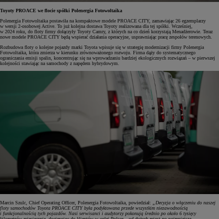
Toyoty PROACE we flocie spółki Polenergia Fotowoltaika
Polenergia Fotowoltaika postawiła na kompaktowe modele PROACE CITY, zamawiając 26 egzemplarzy
w wersji 2-osobowej Active. To już kolejna dostawa Toyoty realizowana dla tej spółki. Wcześniej,
w 2024 roku, do floty firmy dołączyły Toyoty Camry, z których na co dzień korzystają Menadżerowie. Teraz
nowe modele PROACE CITY będą wspierać działania operacyjne, usprawniając pracę zespołów terenowych.
Rozbudowa floty o kolejne pojazdy marki Toyota wpisuje się w strategię modernizacji firmy Polenergia
Fotowoltaika, która zmierza w kierunku zrównoważonego rozwoju. Firma dąży do systematycznego
ograniczania emisji spalin, koncentrując się na wprowadzaniu bardziej ekologicznych rozwiązań – w pierwszej
kolejności stawiając na samochody z napędem hybrydowym.
Marcin Szulc, Chief Operating Officer, Polenergia Fotowoltaika, powiedział:
„Decyzja o włączeniu do naszej
floty samochodów Toyota PROACE CITY była podyktowana przede wszystkim niezawodnością
i funkcjonalnością tych pojazdów. Nasi serwisanci i audytorzy pokonują średnio po około 6 tysięcy
kilometrów miesięcznie, docierając do klientów w całej Polsce – od dużych miast po najmniejsze