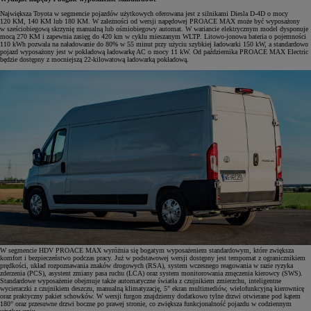
Największa Toyota w segmencie pojazdów użytkowych oferowana jest z silnikami Diesla D-4D o mocy
120 KM, 140 KM lub 180 KM. W zależności od wersji napędowej PROACE MAX może być wyposażony
w sześciobiegową skrzynię manualną lub ośmiobiegowy automat. W wariancie elektrycznym model dysponuje
mocą 270 KM i zapewnia zasięg do 420 km w cyklu mieszanym WLTP. Litowo-jonowa bateria o pojemności
110 kWh pozwala na naładowanie do 80% w 55 minut przy użyciu szybkiej ładowarki 150 kW, a standardowo
pojazd wyposażony jest w pokładową ładowarkę AC o mocy 11 kW. Od października PROACE MAX Electric
będzie dostępny z mocniejszą 22-kilowatową ładowarką pokładową.
W segmencie HDV PROACE MAX wyróżnia się bogatym wyposażeniem standardowym, które zwiększa
komfort i bezpieczeństwo podczas pracy. Już w podstawowej wersji dostępny jest tempomat z ogranicznikiem
prędkości, układ rozpoznawania znaków drogowych (RSA), system wczesnego reagowania w razie ryzyka
zderzenia (PCS), asystent zmiany pasa ruchu (LCA) oraz system monitorowania zmęczenia kierowcy (SWS).
Standardowe wyposażenie obejmuje także automatyczne światła z czujnikiem zmierzchu, inteligentne
wycieraczki z czujnikiem deszczu, manualną klimatyzację, 5" ekran multimediów, wielofunkcyjną kierownicę
oraz praktyczny pakiet schowków. W wersji furgon znajdziemy dodatkowo tylne drzwi otwierane pod kątem
180° oraz przesuwne drzwi boczne po prawej stronie, co zwiększa funkcjonalność pojazdu w codziennym