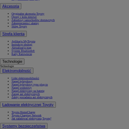
Akcesoria
Oryginalne akcesoria Toyoty
Opony i koła zimowe
Zabudowy samochodów dostawczych
Zabezpieczenia i alarmy
Sklep Toyoty
Strefa klienta
Aplikacja MyToyota
Instrukcje obsługi
Aktualizacja map
System Bluetooth®
Karty Ratownicze
Technologie
Technologie
Elektromobilność
Lider elektromobilności
Napęd hybrydowy
Napęd hybrydowy typu plug-in
Napęd wodorowy
Napęd elektryczny na baterię
Zasięg aut elektrycznych
Zalety posiadania aut elektrycznych
Ładowanie elektrycznej Toyoty
Toyota HomeCharge
Toyota Charging Network
Jak naładować elektryczną Toyotę?
Systemy bezpieczeństwa