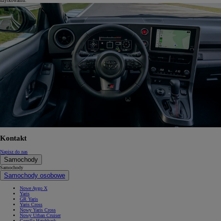
użytkowaniu.
Kontakt
Napisz do nas
Samochody
Samochody
Samochody osobowe
Nowe Aygo X
Yaris
GR Yaris
Yaris Cross
Nowy Yaris Cross
Nowy Urban Cruiser
Corolla Hatchback