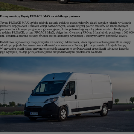
Formy uważają Toyotę PROACE MAX za stabilnego partnera
Toyota PROACE MAX szybko zdobyła uznanie polskich przedsiębiorców dzięki szerokiej ofercie wydajnych
jednostek napędowych i różnych wersji nadwoziowych, a także bogatej palecie zabudów od renomowanych
producentów i licznym programom gwarancyjnym, które potwierdzają wysoką jakość modelu. Każdy pojazd
z rodziny PROACE, w tym PROACE MAX, objęty jest Gwarancją PRO na 3 lata lub do przebiegu 1 000 000
km. Trzyletnia ochrona dotyczy również aut po konwersji wykonanej u autoryzowanych partnerów Toyoty.
Dodatkowo użytkownicy mogą korzystać z Gwarancji Mobilności, która zapewnia ochronę przez 36 miesięcy
od zakupu pojazdu bez ograniczenia kilometrów – zarówno w Polsce, jak i w pozostałych krajach Europy.
W przypadku awarii klient otrzymuje samochód zastępczy o porównywalnej specyfikacji lub zwrot kosztów
jego wynajmu, co daje pełną ochronę przed niespodziewanymi problemami na drodze.