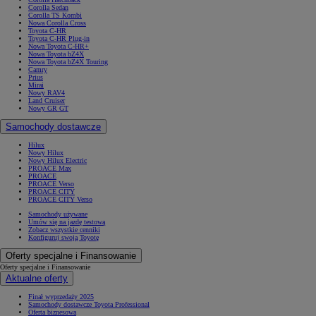
Corolla Sedan
Corolla TS Kombi
Nowa Corolla Cross
Toyota C-HR
Toyota C-HR Plug-in
Nowa Toyota C-HR+
Nowa Toyota bZ4X
Nowa Toyota bZ4X Touring
Camry
Prius
Mirai
Nowy RAV4
Land Cruiser
Nowy GR GT
Samochody dostawcze
Hilux
Nowy Hilux
Nowy Hilux Electric
PROACE Max
PROACE
PROACE Verso
PROACE CITY
PROACE CITY Verso
Samochody używane
Umów się na jazdę testową
Zobacz wszystkie cenniki
Konfiguruj swoją Toyotę
Oferty specjalne i Finansowanie
Oferty specjalne i Finansowanie
Aktualne oferty
Finał wyprzedaży 2025
Samochody dostawcze Toyota Professional
Oferta biznesowa