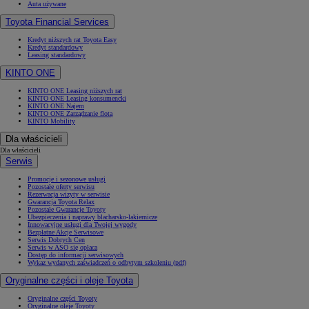
Auta używane
Toyota Financial Services
Kredyt niższych rat Toyota Easy
Kredyt standardowy
Leasing standardowy
KINTO ONE
KINTO ONE Leasing niższych rat
KINTO ONE Leasing konsumencki
KINTO ONE Najem
KINTO ONE Zarządzanie flotą
KINTO Mobility
Dla właścicieli
Dla właścicieli
Serwis
Promocje i sezonowe usługi
Pozostałe oferty serwisu
Rezerwacja wizyty w serwisie
Gwarancja Toyota Relax
Pozostałe Gwarancje Toyoty
Ubezpieczenia i naprawy blacharsko-lakiernicze
Innowacyjne usługi dla Twojej wygody
Bezpłatne Akcje Serwisowe
Serwis Dobrych Cen
Serwis w ASO się opłaca
Dostęp do informacji serwisowych
Wykaz wydanych zaświadczeń o odbytym szkoleniu (pdf)
Oryginalne części i oleje Toyota
Oryginalne części Toyoty
Oryginalne oleje Toyoty