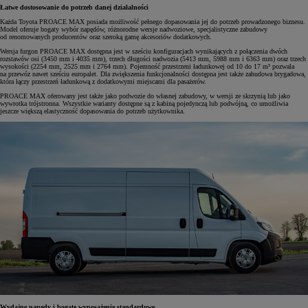
Łatwe dostosowanie do potrzeb danej działalności
Każda Toyota PROACE MAX posiada możliwość pełnego dopasowania jej do potrzeb prowadzonego biznesu.
Model oferuje bogaty wybór napędów, różnorodne wersje nadwoziowe, specjalistyczne zabudowy
od renomowanych producentów oraz szeroką gamę akcesoriów dodatkowych.
Wersja furgon PROACE MAX dostępna jest w sześciu konfiguracjach wynikających z połączenia dwóch
rozstawów osi (3450 mm i 4035 mm), trzech długości nadwozia (5413 mm, 5988 mm i 6363 mm) oraz trzech
wysokości (2254 mm, 2525 mm i 2764 mm). Pojemność przestrzeni ładunkowej od 10 do 17 m³ pozwala
na przewóz nawet sześciu europalet. Dla zwiększenia funkcjonalności dostępna jest także zabudowa brygadowa,
która łączy przestrzeń ładunkową z dodatkowymi miejscami dla pasażerów.
PROACE MAX oferowany jest także jako podwozie do własnej zabudowy, w wersji ze skrzynią lub jako
wywrotka trójstronna. Wszystkie warianty dostępne są z kabiną pojedynczą lub podwójną, co umożliwia
jeszcze większą elastyczność dopasowania do potrzeb użytkownika.
Wydajne napędy i bogate wyposażenie standardowe