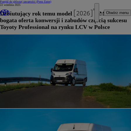
Przejdź do głównej zawartości
(Press Enter)
22 września 2025
Debiutujący rok temu model PROACE MAX oraz
Otwórz menu
bogata oferta konwersji i zabudów częścią sukcesu
Toyoty Professional na rynku LCV w Polsce