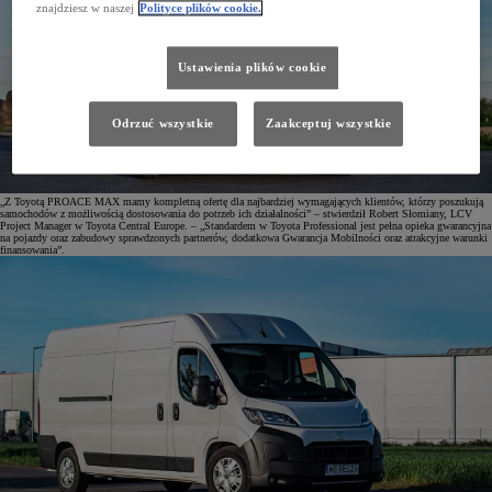
znajdziesz w naszej
Polityce plików cookie.
Ustawienia plików cookie
Odrzuć wszystkie
Zaakceptuj wszystkie
„Z Toyotą PROACE MAX mamy kompletną ofertę dla najbardziej wymagających klientów, którzy poszukują
samochodów z możliwością dostosowania do potrzeb ich działalności” – stwierdził Robert Słomiany, LCV
Project Manager w Toyota Central Europe. – „Standardem w Toyota Professional jest pełna opieka gwarancyjna
na pojazdy oraz zabudowy sprawdzonych partnerów, dodatkowa Gwarancja Mobilności oraz atrakcyjne warunki
finansowania”.