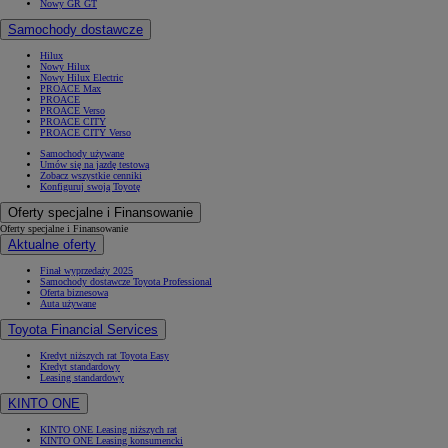
Nowy GR GT
Samochody dostawcze
Hilux
Nowy Hilux
Nowy Hilux Electric
PROACE Max
PROACE
PROACE Verso
PROACE CITY
PROACE CITY Verso
Samochody używane
Umów się na jazdę testową
Zobacz wszystkie cenniki
Konfiguruj swoją Toyotę
Oferty specjalne i Finansowanie
Oferty specjalne i Finansowanie
Aktualne oferty
Finał wyprzedaży 2025
Samochody dostawcze Toyota Professional
Oferta biznesowa
Auta używane
Toyota Financial Services
Kredyt niższych rat Toyota Easy
Kredyt standardowy
Leasing standardowy
KINTO ONE
KINTO ONE Leasing niższych rat
KINTO ONE Leasing konsumencki