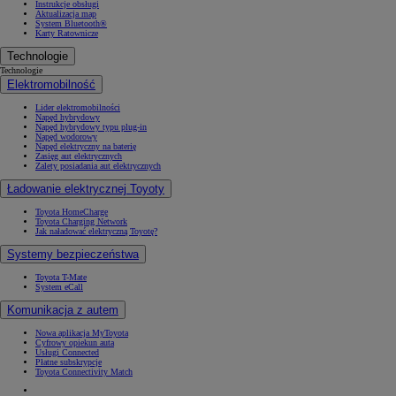
Instrukcje obsługi
Aktualizacja map
System Bluetooth®
Karty Ratownicze
Technologie
Technologie
Elektromobilność
Lider elektromobilności
Napęd hybrydowy
Napęd hybrydowy typu plug-in
Napęd wodorowy
Napęd elektryczny na baterię
Zasięg aut elektrycznych
Zalety posiadania aut elektrycznych
Ładowanie elektrycznej Toyoty
Toyota HomeCharge
Toyota Charging Network
Jak naładować elektryczną Toyotę?
Systemy bezpieczeństwa
Toyota T-Mate
System eCall
Komunikacja z autem
Nowa aplikacja MyToyota
Cyfrowy opiekun auta
Usługi Connected
Płatne subskrypcje
Toyota Connectivity Match