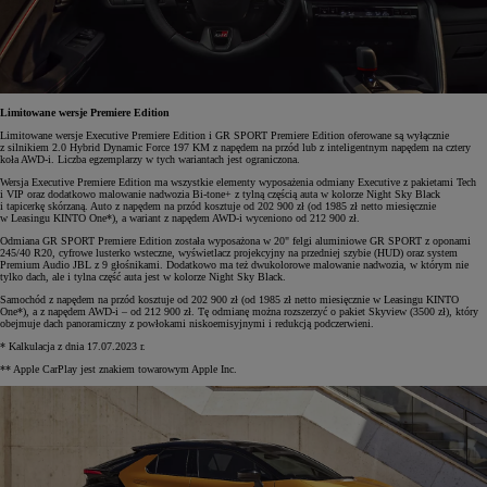
Limitowane wersje Premiere Edition
Limitowane wersje Executive Premiere Edition i GR SPORT Premiere Edition oferowane są wyłącznie
z silnikiem 2.0 Hybrid Dynamic Force 197 KM z napędem na przód lub z inteligentnym napędem na cztery
koła AWD-i. Liczba egzemplarzy w tych wariantach jest ograniczona.
Wersja Executive Premiere Edition ma wszystkie elementy wyposażenia odmiany Executive z pakietami Tech
i VIP oraz dodatkowo malowanie nadwozia Bi-tone+ z tylną częścią auta w kolorze Night Sky Black
i tapicerkę skórzaną. Auto z napędem na przód kosztuje od 202 900 zł (od 1985 zł netto miesięcznie
w Leasingu KINTO One*), a wariant z napędem AWD-i wyceniono od 212 900 zł.
Odmiana GR SPORT Premiere Edition została wyposażona w 20" felgi aluminiowe GR SPORT z oponami
245/40 R20, cyfrowe lusterko wsteczne, wyświetlacz projekcyjny na przedniej szybie (HUD) oraz system
Premium Audio JBL z 9 głośnikami. Dodatkowo ma też dwukolorowe malowanie nadwozia, w którym nie
tylko dach, ale i tylna część auta jest w kolorze Night Sky Black.
Samochód z napędem na przód kosztuje od 202 900 zł (od 1985 zł netto miesięcznie w Leasingu KINTO
One*), a z napędem AWD-i – od 212 900 zł. Tę odmianę można rozszerzyć o pakiet Skyview (3500 zł), który
obejmuje dach panoramiczny z powłokami niskoemisyjnymi i redukcją podczerwieni.
* Kalkulacja z dnia 17.07.2023 r.
** Apple CarPlay jest znakiem towarowym Apple Inc.