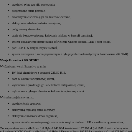
przednie i tylne czujniki parkowania,
podgrzewane fotele przednie,
automatycznie ściemniające się lusterko wsteczne,
elektrycznie składane lusterka zewnętrzne,
podgrzewaną kierownicę,
stację do bezprzewodowego ładowania telefonu w konsoli centralnej,
system dodatkowego nastrojowego oświetlenia wnętrza diodami LED (jeden kolor),
port USB-C w drugim rzędzie siedzeń,
system ostrzegania o ruchu poprzecznym z tyłu pojazdu z automatycznym hamowaniem (RCTAB).
Wersje Executive i GR SPORT
Wyróżnikami wersji Executive są m.in.:
19" felgi aluminiowe z oponami 225/50 R19,
dach w kolorze fortepianowej czerni,
wykończenie przedniego grilla w kolorze fortepianowej czerni,
wykończenie tylnego zderzaka w kolorze fortepianowej czerni.
W środku znajdziemy m.in.:
przednie fotele sportowe,
elektryczną regulację fotela kierowcy,
elektrycznie unoszone drzwi bagażnika,
system dodatkowe nastrojowego oświetlenia wnętrza diodami LED z możliwością personalizacji.
Tak wyposażone auto z silnikiem 1.8 Hybrid 140 KM kosztuje od 167 900 zł (od 1585 zł netto miesięcznie
w Leasingu KINTO One*), z silnikiem 2.0 Hybrid Dynamic Force 197 KM z napędem 4x2– od 176 900 zł (od