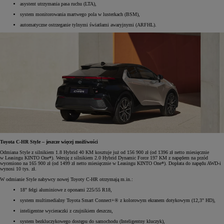
asystent utrzymania pasa ruchu (LTA),
system monitorowania martwego pola w lusterkach (BSM),
automatyczne ostrzeganie tylnymi światłami awaryjnymi (ARFHL).
Toyota C-HR Style – jeszcze więcej możliwości
Odmiana Style z silnikiem 1.8 Hybrid 40 KM kosztuje już od 156 900 zł (od 1396 zł netto miesięcznie
w Leasingu KINTO One*). Wersję z silnikiem 2.0 Hybrid Dynamic Force 197 KM z napędem na przód
wyceniono na 165 900 zł (od 1499 zł netto miesięcznie w Leasingu KINTO One*). Dopłata do napędu AWD-i
wynosi 10 tys. zł.
W odmianie Style nabywcy nowej Toyoty C-HR otrzymają m.in.:
18" felgi aluminiowe z oponami 225/55 R18,
system multimedialny Toyota Smart Connect+® z kolorowym ekranem dotykowym (12,3" HD),
inteligentne wycieraczki z czujnikiem deszczu,
system bezkluczykowego dostępu do samochodu (Inteligentny kluczyk),