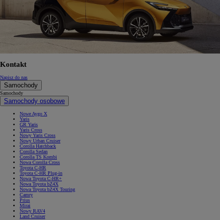
Kontakt
Napisz do nas
Samochody
Samochody
Samochody osobowe
Nowe Aygo X
Yaris
GR Yaris
Yaris Cross
Nowy Yaris Cross
Nowy Urban Cruiser
Corolla Hatchback
Corolla Sedan
Corolla TS Kombi
Nowa Corolla Cross
Toyota C-HR
Toyota C-HR Plug-in
Nowa Toyota C-HR+
Nowa Toyota bZ4X
Nowa Toyota bZ4X Touring
Camry
Prius
Mirai
Nowy RAV4
Land Cruiser