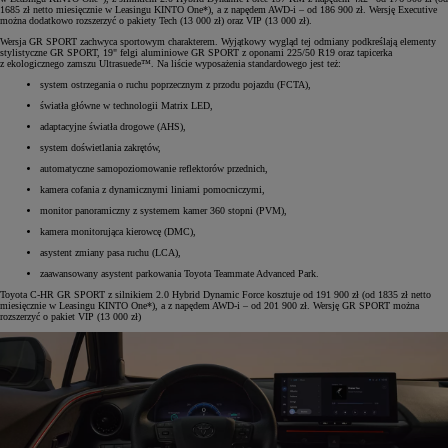
1685 zł netto miesięcznie w Leasingu KINTO One*), a z napędem AWD-i – od 186 900 zł. Wersję Executive
można dodatkowo rozszerzyć o pakiety Tech (13 000 zł) oraz VIP (13 000 zł).
Wersja GR SPORT zachwyca sportowym charakterem. Wyjątkowy wygląd tej odmiany podkreślają elementy
stylistyczne GR SPORT, 19" felgi aluminiowe GR SPORT z oponami 225/50 R19 oraz tapicerka
z ekologicznego zamszu Ultrasuede™. Na liście wyposażenia standardowego jest też:
system ostrzegania o ruchu poprzecznym z przodu pojazdu (FCTA),
światła główne w technologii Matrix LED,
adaptacyjne światła drogowe (AHS),
system doświetlania zakrętów,
automatyczne samopoziomowanie reflektorów przednich,
kamera cofania z dynamicznymi liniami pomocniczymi,
monitor panoramiczny z systemem kamer 360 stopni (PVM),
kamera monitorująca kierowcę (DMC),
asystent zmiany pasa ruchu (LCA),
zaawansowany asystent parkowania Toyota Teammate Advanced Park.
Toyota C-HR GR SPORT z silnikiem 2.0 Hybrid Dynamic Force kosztuje od 191 900 zł (od 1835 zł netto
miesięcznie w Leasingu KINTO One*), a z napędem AWD-i – od 201 900 zł. Wersję GR SPORT można
rozszerzyć o pakiet VIP (13 000 zł)