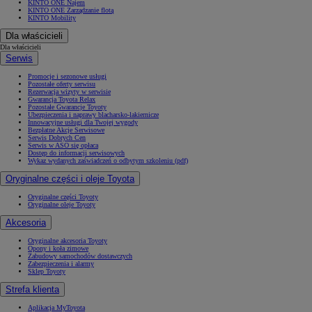
KINTO ONE Najem
KINTO ONE Zarządzanie flotą
KINTO Mobility
Dla właścicieli
Dla właścicieli
Serwis
Promocje i sezonowe usługi
Pozostałe oferty serwisu
Rezerwacja wizyty w serwisie
Gwarancja Toyota Relax
Pozostałe Gwarancje Toyoty
Ubezpieczenia i naprawy blacharsko-lakiernicze
Innowacyjne usługi dla Twojej wygody
Bezpłatne Akcje Serwisowe
Serwis Dobrych Cen
Serwis w ASO się opłaca
Dostęp do informacji serwisowych
Wykaz wydanych zaświadczeń o odbytym szkoleniu (pdf)
Oryginalne części i oleje Toyota
Oryginalne części Toyoty
Oryginalne oleje Toyoty
Akcesoria
Oryginalne akcesoria Toyoty
Opony i koła zimowe
Zabudowy samochodów dostawczych
Zabezpieczenia i alarmy
Sklep Toyoty
Strefa klienta
Aplikacja MyToyota