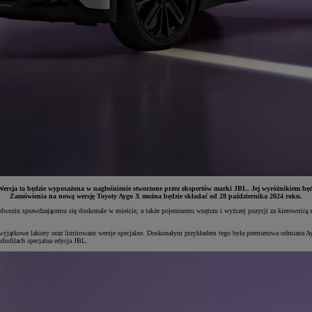
ersja ta będzie wyposażona w nagłośnienie stworzone przez ekspertów marki JBL. Jej wyróżnikiem będzie
Zamówienia na nową wersję Toyoty Aygo X można będzie składać od 28 października 2024 roku.
oziu sprawdzającemu się doskonale w mieście, a także pojemnemu wnętrzu i wyższej pozycji za kierownicą sa
, wyjątkowe lakiery oraz limitowane wersje specjalne. Doskonałym przykładem tego była premierowa odmiana
ofilach specjalna edycja JBL.