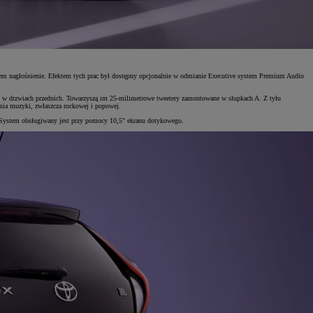
stem nagłośnienie. Efektem tych prac był dostępny opcjonalnie w odmianie Executive system Premium Audio
ono w drzwiach przednich. Towarzyszą im 25-milimetrowe tweetery zamontowane w słupkach A. Z tyłu
ia muzyki, zwłaszcza rockowej i popowej.
 System obsługiwany jest przy pomocy 10,5" ekranu dotykowego.