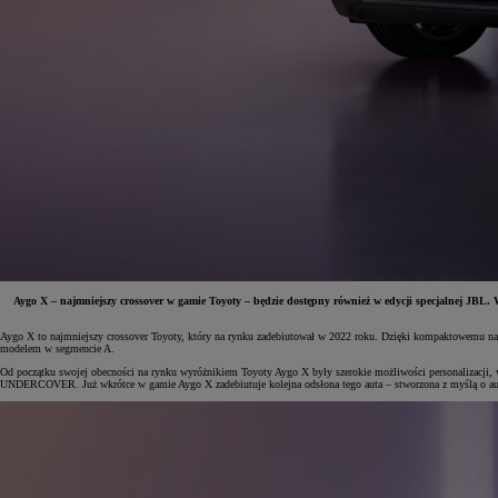
Aygo X – najmniejszy crossover w gamie Toyoty – będzie dostępny również w edycji specjalnej JBL. W
Aygo X to najmniejszy crossover Toyoty, który na rynku zadebiutował w 2022 roku. Dzięki kompaktowemu nadw
Od
81 900 zł
modelem w segmencie A.
Od początku swojej obecności na rynku wyróżnikiem Toyoty Aygo X były szerokie możliwości personalizacji
Yaris Cross
UNDERCOVER. Już wkrótce w gamie Aygo X zadebiutuje kolejna odsłona tego auta – stworzona z myślą o audi
HYBRID