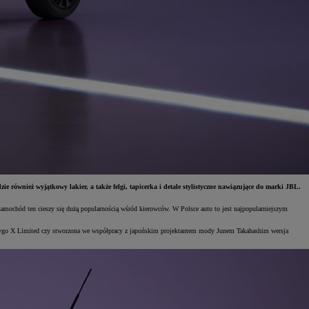
 również wyjątkowy lakier, a także felgi, tapicerka i detale stylistyczne nawiązujące do marki JBL.
mochód ten cieszy się dużą popularnością wśród kierowców. W Polsce auto to jest najpopularniejszym
 Aygo X Limited czy stworzona we współpracy z japońskim projektantem mody Junem Takahashim wersja