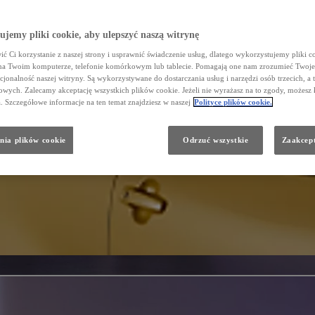
jemy pliki cookie, aby ulepszyć naszą witrynę
ć Ci korzystanie z naszej strony i usprawnić świadczenie usług, dlatego wykorzystujemy pliki co
na Twoim komputerze, telefonie komórkowym lub tablecie. Pomagają one nam zrozumieć Twoje 
cjonalność naszej witryny. Są wykorzystywane do dostarczania usług i narzędzi osób trzecich, a 
wych. Zalecamy akceptację wszystkich plików cookie. Jeżeli nie wyrażasz na to zgody, możesz 
a. Szczegółowe informacje na ten temat znajdziesz w naszej
Polityce plików cookie.
nia plików cookie
Odrzuć wszystkie
Zaakcept