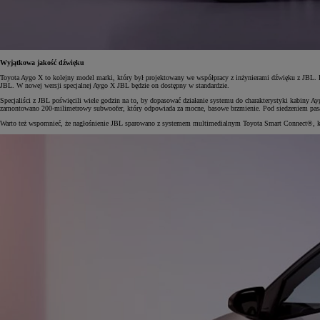
Wyjątkowa jakość dźwięku
Toyota Aygo X to kolejny model marki, który był projektowany we współpracy z inżynierami dźwięku z JBL. K
JBL. W nowej wersji specjalnej Aygo X JBL będzie on dostępny w standardzie.
Specjaliści z JBL poświęcili wiele godzin na to, by dopasować działanie systemu do charakterystyki kabiny
zamontowano 200-milimetrowy subwoofer, który odpowiada za mocne, basowe brzmienie. Pod siedzeniem pasaż
Warto też wspomnieć, że nagłośnienie JBL sparowano z systemem multimedialnym Toyota Smart Connect®, kt