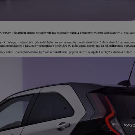
ierowcy i pasażerom starano się zapewnić jak najlepsze wrażenia akustyczne, tworząc kompaktowy i lekki sy
 Aygo X. Jednym z najważniejszych zadań było precyzyjne rozmieszczenie głośników. 2 duże głośniki umieszcz
era umieszczono 6-kanałowy wzmacniacz o mocy 300 W, który został dostrojony do jak najlepszego odtwarzan
óry umożliwia bezprzewodową łączność ze smartfonami poprzez interfejsy Apple CarPlay* i Android Auto™.