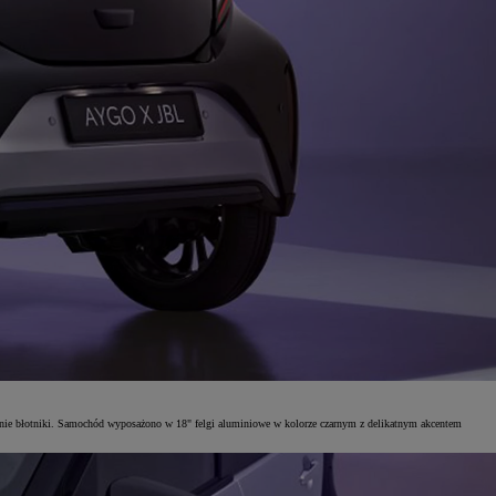
dnie błotniki. Samochód wyposażono w 18" felgi aluminiowe w kolorze czarnym z delikatnym akcentem