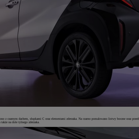
ono z czarnym dachem, słupkami C oraz elementami zderzaka. Na czarno pomalowano listwy boczne oraz prze
 także na dole tylnego zderzaka.