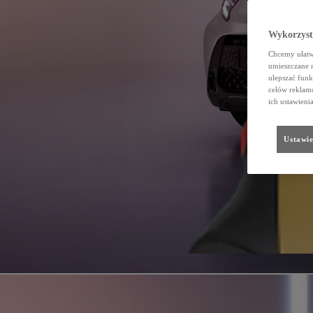
Wykorzystu
Chcemy ułatwi
umieszczane 
ulepszać funk
celów reklamo
ich ustawieni
Ustawie