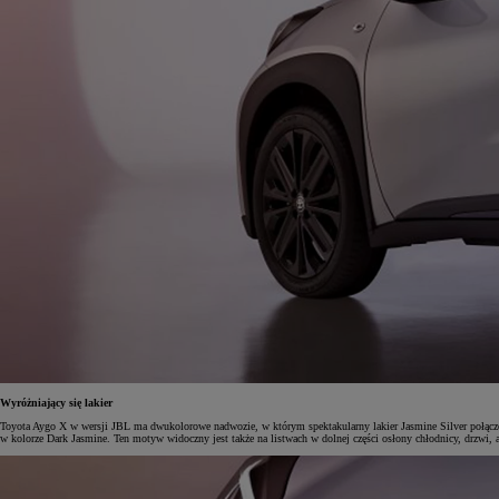
Wyróżniający się lakier
Toyota Aygo X w wersji JBL ma dwukolorowe nadwozie, w którym spektakularny lakier Jasmine Silver połącz
w kolorze Dark Jasmine. Ten motyw widoczny jest także na listwach w dolnej części osłony chłodnicy, drzwi, a