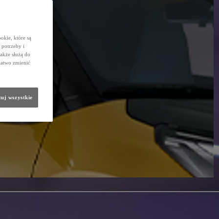
okie, które są
potrzeby i
także służą do
łatwo zmienić
uj wszystkie