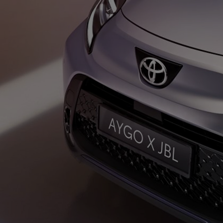
Od
105 300 zł
Corolla Hatchback
HYBRID