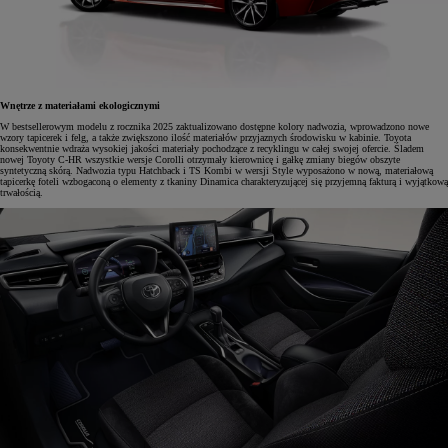
Wnętrze z materiałami ekologicznymi
W bestsellerowym modelu z rocznika 2025 zaktualizowano dostępne kolory nadwozia, wprowadzono nowe
wzory tapicerek i felg, a także zwiększono ilość materiałów przyjaznych środowisku w kabinie. Toyota
konsekwentnie wdraża wysokiej jakości materiały pochodzące z recyklingu w całej swojej ofercie. Śladem
nowej Toyoty C-HR wszystkie wersje Corolli otrzymały kierownicę i gałkę zmiany biegów obszyte
syntetyczną skórą. Nadwozia typu Hatchback i TS Kombi w wersji Style wyposażono w nową, materiałową
tapicerkę foteli wzbogaconą o elementy z tkaniny Dinamica charakteryzującej się przyjemną fakturą i wyjątkową
trwałością.