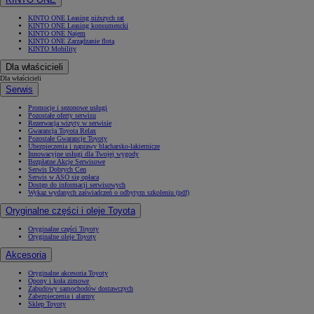
KINTO ONE Leasing niższych rat
KINTO ONE Leasing konsumencki
KINTO ONE Najem
KINTO ONE Zarządzanie flotą
KINTO Mobility
Dla właścicieli
Dla właścicieli
Serwis
Promocje i sezonowe usługi
Pozostałe oferty serwisu
Rezerwacja wizyty w serwisie
Gwarancja Toyota Relax
Pozostałe Gwarancje Toyoty
Ubezpieczenia i naprawy blacharsko-lakiernicze
Innowacyjne usługi dla Twojej wygody
Bezpłatne Akcje Serwisowe
Serwis Dobrych Cen
Serwis w ASO się opłaca
Dostęp do informacji serwisowych
Wykaz wydanych zaświadczeń o odbytym szkoleniu (pdf)
Oryginalne części i oleje Toyota
Oryginalne części Toyoty
Oryginalne oleje Toyoty
Akcesoria
Oryginalne akcesoria Toyoty
Opony i koła zimowe
Zabudowy samochodów dostawczych
Zabezpieczenia i alarmy
Sklep Toyoty