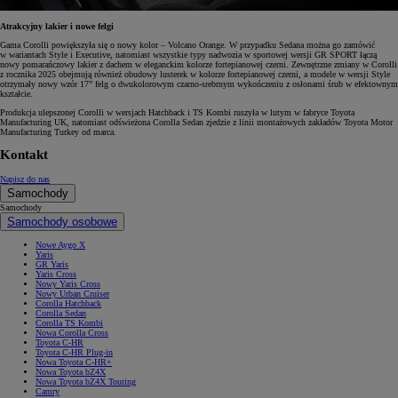
Atrakcyjny lakier i nowe felgi
Gama Corolli powiększyła się o nowy kolor – Volcano Orange. W przypadku Sedana można go zamówić
w wariantach Style i Executive, natomiast wszystkie typy nadwozia w sportowej wersji GR SPORT łączą
nowy pomarańczowy lakier z dachem w eleganckim kolorze fortepianowej czerni. Zewnętrzne zmiany w Corolli
z rocznika 2025 obejmują również obudowy lusterek w kolorze fortepianowej czerni, a modele w wersji Style
otrzymały nowy wzór 17” felg o dwukolorowym czarno-srebrnym wykończeniu z osłonami śrub w efektownym
kształcie.
Produkcja ulepszonej Corolli w wersjach Hatchback i TS Kombi ruszyła w lutym w fabryce Toyota
Manufacturing UK, natomiast odświeżona Corolla Sedan zjedzie z linii montażowych zakładów Toyota Motor
Manufacturing Turkey od marca.
Kontakt
Napisz do nas
Samochody
Samochody
Samochody osobowe
Nowe Aygo X
Yaris
GR Yaris
Yaris Cross
Nowy Yaris Cross
Nowy Urban Cruiser
Corolla Hatchback
Corolla Sedan
Corolla TS Kombi
Nowa Corolla Cross
Toyota C-HR
Toyota C-HR Plug-in
Nowa Toyota C-HR+
Nowa Toyota bZ4X
Nowa Toyota bZ4X Touring
Camry