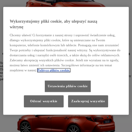
Wykorzystujemy pliki cookie, aby ulepszyć naszą
witrynę
Chcemy ułatwić Ci korzystanie z naszej strony i usprawnić świadczenie usług,
dlatego wykorzystujemy pliki cookie, które są umieszczane na Twoim
komputerze, telefonie komórkowym lub tablecie. Pomagają one nam zrozumieć
Twoje potrzeby i ulepszać funkcjonalność naszej witryny. Są wykorzystywane do
W salonach Toyoty ruszyły zamówienia na Corollę z roku produkcji 2025. Najchętniej wybierany
model na polskim rynku jest teraz dostępny z nowym lakierem Volcano Orange, nowym wzorem felg
dostarczania usług i narzędzi osób trzecich, a także służą do celów reklamowych.
oraz nową tapicerką foteli.
Zalecamy akceptację wszystkich plików cookie. Jeżeli nie wyrażasz na to zgody,
Toyota Corolla jest najpopularniejszym samochodem w Polsce, a jej wersja z rocznika 2025 zadebiutowała
możesz łatwo zmienić ich ustawienia. Szczegółowe informacje na ten temat
właśnie w salonach sprzedaży. Klienci mają do wyboru trzy warianty nadwozia – Hatchback, Sedan oraz
TS Kombi. Wszystkie wyposażono w oszczędne i efektywne układy hybrydowe piątej generacji z napędem
znajdziesz w naszej
Polityce plików cookie.
na przednie koła: 1.8 Hybrid o mocy 140 KM lub 2.0 Hybrid o mocy 178 KM. Całą gamę wyposażono
w najnowocześniejsze systemy bezpieczeństwa i wsparcia kierowcy Toyota T-MATE obejmujące zaawansowany
pakiet Toyota Safety Sense najnowszej generacji.
Ustawienia plików cookie
Odrzuć wszystkie
Zaakceptuj wszystkie