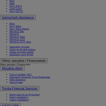
Prius
Mirai
Nowy RAV4
Land Cruiser
Nowy GR GT
Samochody dostawcze
Hilux
Nowy Hilux
Nowy Hilux Electric
PROACE Max
PROACE
PROACE Verso
PROACE CITY
PROACE CITY Verso
Samochody używane
Umów się na jazdę testową
Zobacz wszystkie cenniki
Konfiguruj swoją Toyotę
Oferty specjalne i Finansowanie
Oferty specjalne i Finansowanie
Aktualne oferty
Finał wyprzedaży 2025
Samochody dostawcze Toyota Professional
Oferta biznesowa
Auta używane
Toyota Financial Services
Kredyt niższych rat Toyota Easy
Kredyt standardowy
Leasing standardowy
KINTO ONE