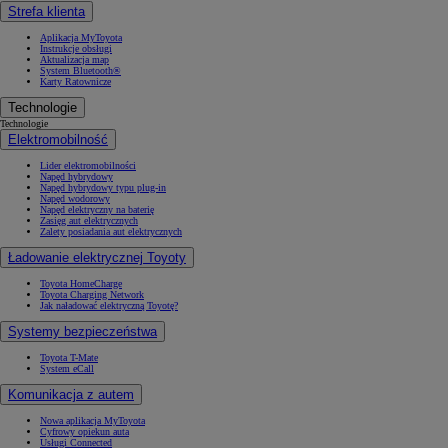
Strefa klienta
Aplikacja MyToyota
Instrukcje obsługi
Aktualizacja map
System Bluetooth®
Karty Ratownicze
Technologie
Technologie
Elektromobilność
Lider elektromobilności
Napęd hybrydowy
Napęd hybrydowy typu plug-in
Napęd wodorowy
Napęd elektryczny na baterię
Zasięg aut elektrycznych
Zalety posiadania aut elektrycznych
Ładowanie elektrycznej Toyoty
Toyota HomeCharge
Toyota Charging Network
Jak naładować elektryczną Toyotę?
Systemy bezpieczeństwa
Toyota T-Mate
System eCall
Komunikacja z autem
Nowa aplikacja MyToyota
Cyfrowy opiekun auta
Usługi Connected