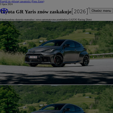
Przejdź do głównej zawartości
(Press Enter)
3 lipca 2024
Toyota GR Yaris znów zaskakuje
Otwórz menu
Udoskonalona skrzynia manualna i nowa automatyczna przekładnia GAZOO Racing Direct