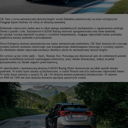
GR Yaris z nową automatyczną skrzynią biegów został dokładnie przetestowany na torze wyścigowym.
Osiągnął lepsze rezultaty od wersji ze skrzynią manualną.
Doskonałe właściwości jezdne auta to także zasługa standardowych mechanizmów o ograniczonym poślizgu
Torsen z przodu i tyłu. Inżynierowie GAZOO Racing testowali oprogramowanie oraz różne materiały,
by uzyskać wysoką odporność na pracę w wysokich temperaturach, osiągając odpowiedni balans pomiędzy
prędkością zmiany przełożeń a prowadzeniem.
Nowa 8-biegowa skrzynia automatyczna ma ciasno zestopniowane przełożenia. GR Yaris korzysta też z nowego
systemu kontroli momentu obrotowego oraz kompaktowego elektromagnesu liniowego o wysokiej czułości.
Za chłodzenie układu odpowiada instalacja chłodnicy płynu do automatycznej skrzyni biegów.
Do wyboru są trzy tryby jazdy – Sport, Normal, Eco. Pozwalają one dostosować auto do codziennych potrzeb
poprzez modyfikację ustawień wspomagania kierownicy, pracy układu klimatyzacji, reakcji na pedał
przyspieszenia czy układu zegarów przed kierowcą.
W samochodach z automatyczną skrzynią GAZOO Racing Direct dostosowuje się także sposób zmiany
przełożeń. W trybie Sport zmiany są błyskawiczne, w trybie Normal oraz Eco zachowano odpowiedni balans.
W trybie Sport zarówno w pozycji D, jak i M skrzynia zmienia przełożenia błyskawicznie. W zakresie
od 4900 do 7200 obr./min skrzynia dostarcza najwięcej sportowych wrażeń.