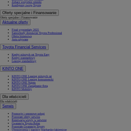
Zobacz wszystkie cenniki
Konfiguruj swoją Toyotę
Oferty specjalne i Finansowanie
Oferty specjalne i Finansowanie
Aktualne oferty
Finał wyprzedaży 2025
Samochody dostawcze Toyota Professional
Oferta biznesowa
Auta używane
Toyota Financial Services
Kredyt niższych rat Toyota Easy
Kredyt standardowy
Leasing standardowy
KINTO ONE
KINTO ONE Leasing niższych rat
KINTO ONE Leasing konsumencki
KINTO ONE Najem
KINTO ONE Zarządzanie flotą
KINTO Mobility
Dla właścicieli
Dla właścicieli
Serwis
Promocje i sezonowe usługi
Pozostałe oferty serwisu
Rezerwacja wizyty w serwisie
Gwarancja Toyota Relax
Pozostałe Gwarancje Toyoty
Ubezpieczenia i naprawy blacharsko-lakiernicze