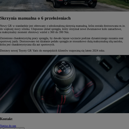
Skrzynia manualna o 6 przełożeniach
Nowy GR w standardzie jest oferowany z udoskonaloną skrzynią manualną, która została dostosowana m.in.
do większej mocy silnika. Ulepszono układ sprzęgła, który otrzymał nowe dwumasowe koło zamachowe,
a maksymalny moment obrotowy wzrósł z 360 do 390 Nm.
Zmieniono charakterystykę pracy sprzęgła, by dawało lepsze wyczucie podczas dynamicznego ruszania oraz
sportowej jazdy. Dostosowano też działanie pedału sprzęgła ze stosunkowo dużą maksymalną siłą nacisku,
która jest charakterystyczna dla aut sportowych.
Dostawy nowej Toyoty GR Yaris do europejskich klientów rozpoczną się latem 2024 roku.
Kontakt
Napisz do nas