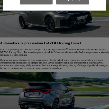
Automatyczna przekładnia GAZOO Racing Direct
Jedną z najistotniejszych zmian w nowym GR Yarisie jest możliwość wyboru automatycznej skrzyni biegów
GAZOO Racing Direct. Jest ona dostępna opcjonalnie. W standardzie auto nadal będzie wyposażone w skrzynię
manualną o 6 przełożeniach.
Opracowując nową skrzynię biegów, inżynierowie Toyoty zadbali o jak najkrótszy czas redukcji przełożeń.
Oprogramowanie przekładni na bieżąco analizuje użycie pedałów hamulca i przyspieszenia. Nowa skrzynia
automatyczna przewiduje, kiedy konieczna będzie zmiana przełożenia, żeby wybór biegu odpowiadał intencjom
kierowcy i przypominał zachowanie profesjonalnego zawodnika.