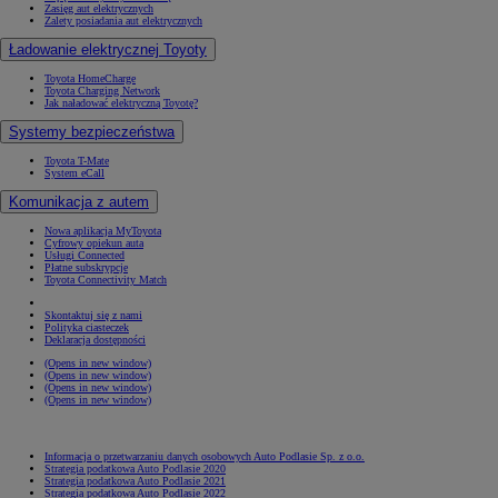
Zasięg aut elektrycznych
Zalety posiadania aut elektrycznych
Ładowanie elektrycznej Toyoty
Toyota HomeCharge
Toyota Charging Network
Jak naładować elektryczną Toyotę?
Systemy bezpieczeństwa
Toyota T-Mate
System eCall
Komunikacja z autem
Nowa aplikacja MyToyota
Cyfrowy opiekun auta
Usługi Connected
Płatne subskrypcje
Toyota Connectivity Match
Skontaktuj się z nami
Polityka ciasteczek
Deklaracja dostępności
(Opens in new window)
(Opens in new window)
(Opens in new window)
(Opens in new window)
Informacja o przetwarzaniu danych osobowych Auto Podlasie Sp. z o.o.
Strategia podatkowa Auto Podlasie 2020
Strategia podatkowa Auto Podlasie 2021
Strategia podatkowa Auto Podlasie 2022