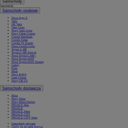
Samochody
Samochody
Samochody osobowe
Nowe Aygo X
Yaris
GR Yaris
Yaris Cross
Nowy Yaris Cross
Nowy Urban Cruiser
Corolla Hatchback
Corolla Sedan
Corolla TS Kombi
Nowa Corolla Cross
Toyota C-HR
Toyota C-HR Plug-in
Nowa Toyota C-HR+
Nowa Toyota bZ4X
Nowa Toyota bZ4X Touring
Camry
Prius
Mirai
Nowy RAV4
Land Cruiser
Nowy GR GT
Samochody dostawcze
Hilux
Nowy Hilux
Nowy Hilux Electric
PROACE Max
PROACE
PROACE Verso
PROACE CITY
PROACE CITY Verso
Samochody używane
Umów się na jazdę testową