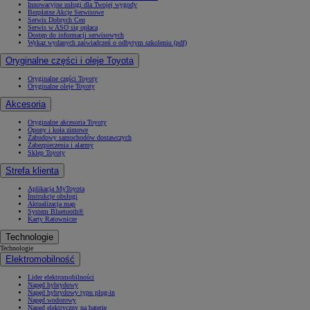
Innowacyjne usługi dla Twojej wygody
Bezpłatne Akcje Serwisowe
Serwis Dobrych Cen
Serwis w ASO się opłaca
Dostęp do informacji serwisowych
Wykaz wydanych zaświadczeń o odbytym szkoleniu (pdf)
Oryginalne części i oleje Toyota
Oryginalne części Toyoty
Oryginalne oleje Toyoty
Akcesoria
Oryginalne akcesoria Toyoty
Opony i koła zimowe
Zabudowy samochodów dostawczych
Zabezpieczenia i alarmy
Sklep Toyoty
Strefa klienta
Aplikacja MyToyota
Instrukcje obsługi
Aktualizacja map
System Bluetooth®
Karty Ratownicze
Technologie
Technologie
Elektromobilność
Lider elektromobilności
Napęd hybrydowy
Napęd hybrydowy typu plug-in
Napęd wodorowy
Napęd elektryczny na baterię