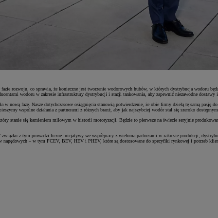
w fazie rozwoju, co sprawia, że konieczne jest tworzenie wodorowych hubów, w których dystrybucja wodoru b
entami wodoru w zakresie infrastruktury dystrybucji i stacji tankowania, aby zapewnić niezawodne dostawy i
 nową fazę. Nasze dotychczasowe osiągnięcia stanowią potwierdzenie, że obie firmy dzielą tę samą pasję do 
pieszymy wspólne działania z partnerami z różnych branż, aby jak najszybciej wodór stał się szeroko dostępny
ry stanie się kamieniem milowym w historii motoryzacji. Będzie to pierwsze na świecie seryjnie produkowa
 W związku z tym prowadzi liczne inicjatywy we współpracy z wieloma partnerami w zakresie produkcji, dystryb
mów napędowych – w tym FCEV, BEV, HEV i PHEV, które są dostosowane do specyfiki rynkowej i potrzeb klie