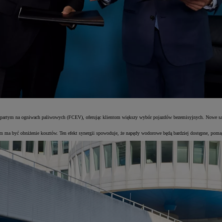
rtym na ogniwach paliwowych (FCEV), oferując klientom większy wybór pojazdów bezemisyjnych. Nowe samo
 ma być obniżenie kosztów. Ten efekt synergii spowoduje, że napędy wodorowe będą bardziej dostępne, pomag