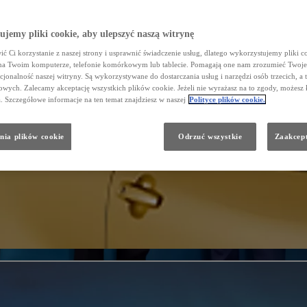
jemy pliki cookie, aby ulepszyć naszą witrynę
ć Ci korzystanie z naszej strony i usprawnić świadczenie usług, dlatego wykorzystujemy pliki co
na Twoim komputerze, telefonie komórkowym lub tablecie. Pomagają one nam zrozumieć Twoje 
cjonalność naszej witryny. Są wykorzystywane do dostarczania usług i narzędzi osób trzecich, a 
wych. Zalecamy akceptację wszystkich plików cookie. Jeżeli nie wyrażasz na to zgody, możesz 
a. Szczegółowe informacje na ten temat znajdziesz w naszej
Polityce plików cookie.
nia plików cookie
Odrzuć wszystkie
Zaakcept