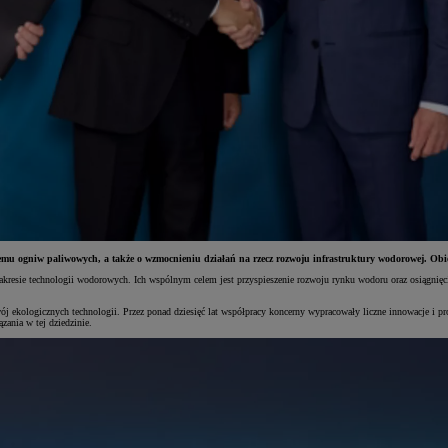
emu ogniw paliwowych, a także o wzmocnieniu działań na rzecz rozwoju infrastruktury wodorowej. Ob
resie technologii wodorowych. Ich wspólnym celem jest przyspieszenie rozwoju rynku wodoru oraz osiągnięci
 ekologicznych technologii. Przez ponad dziesięć lat współpracy koncerny wypracowały liczne innowacje i p
zania w tej dziedzinie.