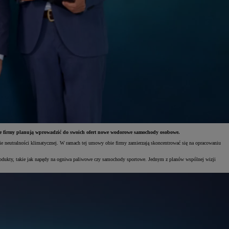
ie firmy planują wprowadzić do swoich ofert nowe wodorowe samochody osobowe.
e neutralności klimatycznej. W ramach tej umowy obie firmy zamierzają skoncentrować się na opracowaniu
rodukty, takie jak napędy na ogniwa paliwowe czy samochody sportowe. Jednym z planów wspólnej wizji