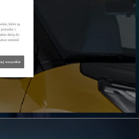
okie, które są
potrzeby i
także służą do
łatwo zmienić
uj wszystkie