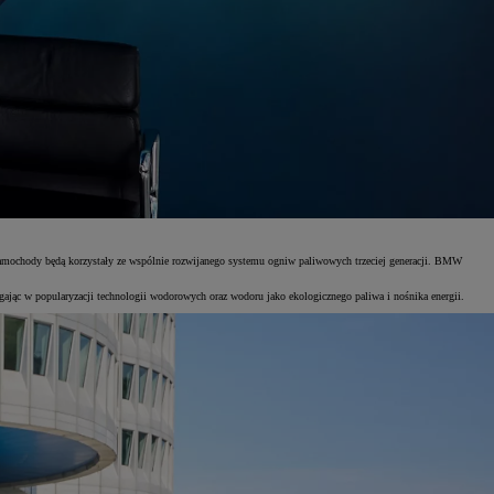
chody będą korzystały ze wspólnie rozwijanego systemu ogniw paliwowych trzeciej generacji. BMW
ając w popularyzacji technologii wodorowych oraz wodoru jako ekologicznego paliwa i nośnika energii.