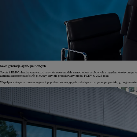
Nowa generacja ogniw paliwowych
Toyota i BMW planują wprowadzić na rynek nowe modele samochodów osobowych z napędem elektrycznym opa
zamierza zaprezentować swój pierwszy seryjnie produkowany model FCEV w 2028 roku.
Współpraca obejmie również segment pojazdów komercyjnych, od etapu rozwoju aż po produkcję, czego efektem