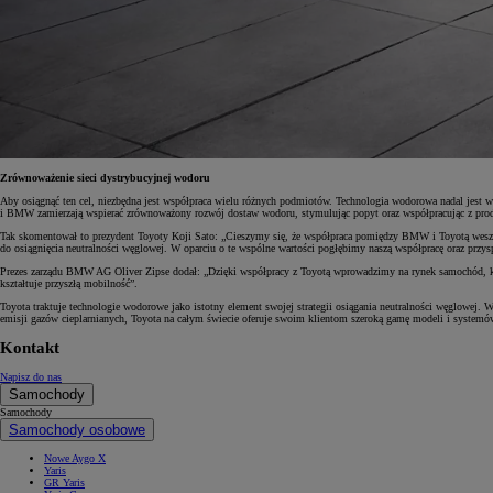
Od
105 300 zł
Corolla Hatchback
HYBRID
Zrównoważenie sieci dystrybucyjnej wodoru
Aby osiągnąć ten cel, niezbędna jest współpraca wielu różnych podmiotów. Technologia wodorowa nadal jest 
i BMW zamierzają wspierać zrównoważony rozwój dostaw wodoru, stymulując popyt oraz współpracując z produc
Tak skomentował to prezydent Toyoty Koji Sato: „Cieszymy się, że współpraca pomiędzy BMW i Toyotą weszła w
do osiągnięcia neutralności węglowej. W oparciu o te wspólne wartości pogłębimy naszą współpracę oraz przys
Prezes zarządu BMW AG Oliver Zipse dodał: „Dzięki współpracy z Toyotą wprowadzimy na rynek samochód, któ
kształtuje przyszłą mobilność”.
Toyota traktuje technologie wodorowe jako istotny element swojej strategii osiągania neutralności węglowej.
emisji gazów cieplarnianych, Toyota na całym świecie oferuje swoim klientom szeroką gamę modeli i syste
Kontakt
Napisz do nas
Samochody
Samochody
Samochody osobowe
Nowe Aygo X
Yaris
GR Yaris