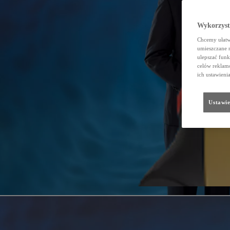
Wykorzystu
Chcemy ułatwi
umieszczane 
ulepszać funk
celów reklamo
ich ustawieni
Ustawie