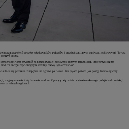
ędzie mogła zaspokoić potrzeby użytkowników pojazdów i urządzeń zasilanych ogniwami paliwowymi. Toyota
 obniżyć koszty.
samochodów oraz otwartość na poszukiwanie i testowanie różnych technologii, które przybliżą nas
m źródłem energii zapewniającym stabilny rozwój społeczeństwa”.
ne auto klasy premium z napędem na ogniwa paliwowe. Ten pojazd pokaże, jak postęp technologiczny
ucji, magazynowania i użytkowania wodoru. Opierając się na idei wielokierunkowego podejścia do redukcji
ntów w różnych regionach.