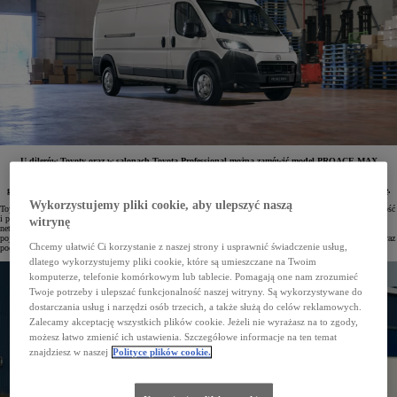
U dilerów Toyoty oraz w salonach Toyota Professional można zamówić model PROACE MAX
z 2024 roku produkcji w bardzo atrakcyjnych cenach. Ostatnie egzemplarze furgonów i podwozia
z pojedynczą kabiną zostały objęte rabatami do aż 44 000 zł. Pojazdy tes ą dostępne z 3-letnią
gwarancją (lub do 1 000 000 km). Do każdego modelu można dokupić też specjalistyczną zabudowę.
Wykorzystujemy pliki cookie, aby ulepszyć naszą
Toyota PROACE MAX – największy model marki na rynku samochodów użytkowych łączący dużą ładowność
i przestrzeń towarową z wydajnymi napędami oraz mocnym designem – jest teraz dostępny już od 99 900 zł
witrynę
netto. Szeroka gama nadwozi oraz zabudów zaprojektowanych przez autoryzowanych partnerów sprawia, że
pojazd z łatwością można dostosować do rodzaju prowadzonej działalności. Zwiększa to jego praktyczność oraz
Chcemy ułatwić Ci korzystanie z naszej strony i usprawnić świadczenie usług,
podnosi wartość rezydualną.
dlatego wykorzystujemy pliki cookie, które są umieszczane na Twoim
komputerze, telefonie komórkowym lub tablecie. Pomagają one nam zrozumieć
Twoje potrzeby i ulepszać funkcjonalność naszej witryny. Są wykorzystywane do
dostarczania usług i narzędzi osób trzecich, a także służą do celów reklamowych.
Zalecamy akceptację wszystkich plików cookie. Jeżeli nie wyrażasz na to zgody,
możesz łatwo zmienić ich ustawienia. Szczegółowe informacje na ten temat
znajdziesz w naszej
Polityce plików cookie.