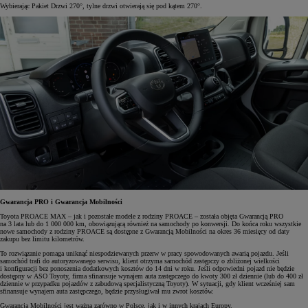
Wybierając Pakiet Drzwi 270°, tylne drzwi otwierają się pod kątem 270°.
Gwarancja PRO i Gwarancja Mobilności
Toyota PROACE MAX – jak i pozostałe modele z rodziny PROACE – została objęta Gwarancją PRO
na 3 lata lub do 1 000 000 km, obowiązującą również na samochody po konwersji. Do końca roku wszystkie
nowe samochody z rodziny PROACE są dostępne z Gwarancją Mobilności na okres 36 miesięcy od daty
zakupu bez limitu kilometrów.
To rozwiązanie pomaga uniknąć niespodziewanych przerw w pracy spowodowanych awarią pojazdu. Jeśli
samochód trafi do autoryzowanego serwisu, klient otrzyma samochód zastępczy o zbliżonej wielkości
i konfiguracji bez ponoszenia dodatkowych kosztów do 14 dni w roku. Jeśli odpowiedni pojazd nie będzie
dostępny w ASO Toyoty, firma sfinansuje wynajem auta zastępczego do kwoty 300 zł dziennie (lub do 400 zł
dziennie w przypadku pojazdów z zabudową specjalistyczną Toyoty). W sytuacji, gdy klient wcześniej sam
sfinansuje wynajem auta zastępczego, będzie przysługiwał mu zwrot kosztów.
Gwarancja Mobilności jest ważna zarówno w Polsce, jak i w innych krajach Europy.