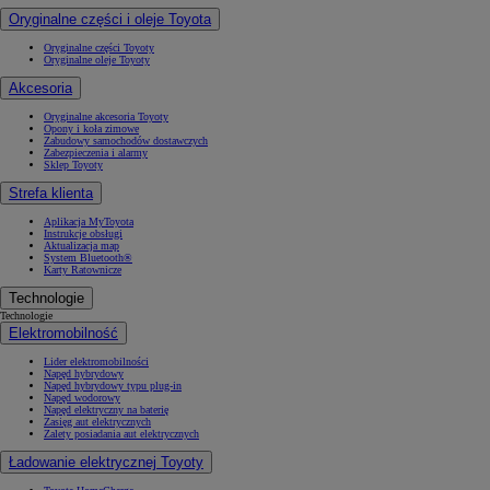
Oryginalne części i oleje Toyota
Oryginalne części Toyoty
Oryginalne oleje Toyoty
Akcesoria
Oryginalne akcesoria Toyoty
Opony i koła zimowe
Zabudowy samochodów dostawczych
Zabezpieczenia i alarmy
Sklep Toyoty
Strefa klienta
Aplikacja MyToyota
Instrukcje obsługi
Aktualizacja map
System Bluetooth®
Karty Ratownicze
Technologie
Technologie
Elektromobilność
Lider elektromobilności
Napęd hybrydowy
Napęd hybrydowy typu plug-in
Napęd wodorowy
Napęd elektryczny na baterię
Zasięg aut elektrycznych
Zalety posiadania aut elektrycznych
Ładowanie elektrycznej Toyoty