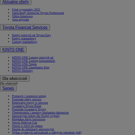
Aktualne oferty
Finał wyprzedaży 2025
Samochody dostawcze Toyota Professional
Oferta biznesowa
Auta używane
Toyota Financial Services
Kredyt niższych rat Toyota Easy
Kredyt standardowy
Leasing standardowy
KINTO ONE
KINTO ONE Leasing niższych rat
KINTO ONE Leasing konsumencki
KINTO ONE Najem
KINTO ONE Zarządzanie flotą
KINTO Mobility
Dla właścicieli
Dla właścicieli
Serwis
Promocje i sezonowe usługi
Pozostałe oferty serwisu
Rezerwacja wizyty w serwisie
Gwarancja Toyota Relax
Pozostałe Gwarancje Toyoty
Ubezpieczenia i naprawy blacharsko-lakiernicze
Innowacyjne usługi dla Twojej wygody
Bezpłatne Akcje Serwisowe
Serwis Dobrych Cen
Serwis w ASO się opłaca
Dostęp do informacji serwisowych
Wykaz wydanych zaświadczeń o odbytym szkoleniu (pdf)