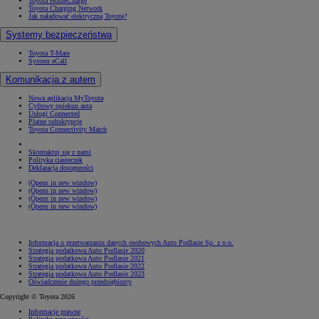
Toyota HomeCharge
Toyota Charging Network
Jak naładować elektryczną Toyotę?
Systemy bezpieczeństwa
Toyota T-Mate
System eCall
Komunikacja z autem
Nowa aplikacja MyToyota
Cyfrowy opiekun auta
Usługi Connected
Płatne subskrypcje
Toyota Connectivity Match
Skontaktuj się z nami
Polityka ciasteczek
Deklaracja dostępności
(Opens in new window)
(Opens in new window)
(Opens in new window)
(Opens in new window)
Informacja o przetwarzaniu danych osobowych Auto Podlasie Sp. z o.o.
Strategia podatkowa Auto Podlasie 2020
Strategia podatkowa Auto Podlasie 2021
Strategia podatkowa Auto Podlasie 2022
Strategia podatkowa Auto Podlasie 2023
Oświadczenie dużego przedsiębiorcy
Copyright © Toyota 2026
Informacje prawne