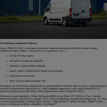
Wszechstronny samochód użytkowy
Toyoty PROACE MAX to doskonale wyposażony samochód gwarantujący komfort podczas realizacji
codziennych zadań. Furgon w wersji Active jest wyposażony m.in. w:
15" lub 16" felgi stalowe,
dwuosobową kanapę dla pasażerów,
tempomat z ogranicznikiem prędkości,
kamerę cofania z dynamicznymi liniami pomocniczymi,
tylne czujniki parkowania,
drzwi tylne otwierane pod kątem 180°.
Standardem jest też 90-litrowy zbiornik paliwa, przygotowanie do montażu haka (w postaci wiązki) oraz pakiet
systemów bezpieczeństwa, takich jak m.in. układ wczesnego reagowania w razie ryzyka zderzenia (PCS),
asystent utrzymania pasa ruchu (LTA) i układ rozpoznawania znaków drogowych (RSA)
Odmianę tę można doposażyć w Pakiet Multimedia (8900 zł) oraz Drzwi 270° (1500 zł). Wraz z Pakiecie
Multimedia klient otrzymuje m.in. gniazdo 230 V na desce rozdzielczej, automatyczną klimatyzację, 10" ekran
systemu multimedialnego, interfejsy Apple CarPlay* i Android Auto™, system nawigacji, Digital Cockpit –
cyfrowy wyświetlacz na tablicy wskaźników o przekątnej 7".