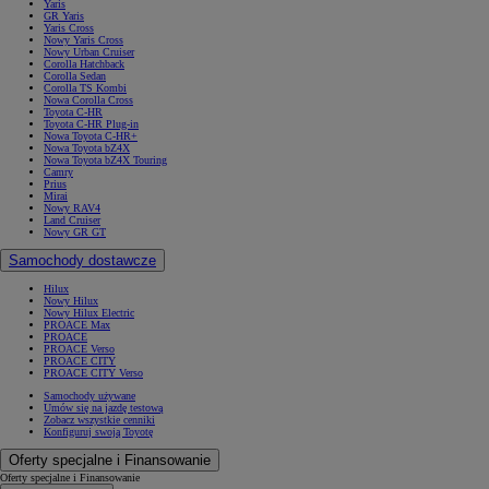
Yaris
GR Yaris
Yaris Cross
Nowy Yaris Cross
Nowy Urban Cruiser
Corolla Hatchback
Corolla Sedan
Corolla TS Kombi
Nowa Corolla Cross
Toyota C-HR
Toyota C-HR Plug-in
Nowa Toyota C-HR+
Nowa Toyota bZ4X
Nowa Toyota bZ4X Touring
Camry
Prius
Mirai
Nowy RAV4
Land Cruiser
Nowy GR GT
Samochody dostawcze
Hilux
Nowy Hilux
Nowy Hilux Electric
PROACE Max
PROACE
PROACE Verso
PROACE CITY
PROACE CITY Verso
Samochody używane
Umów się na jazdę testową
Zobacz wszystkie cenniki
Konfiguruj swoją Toyotę
Oferty specjalne i Finansowanie
Oferty specjalne i Finansowanie