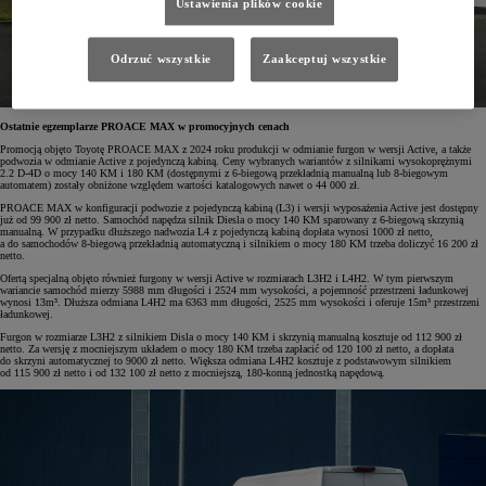
Ustawienia plików cookie
Odrzuć wszystkie
Zaakceptuj wszystkie
Ostatnie egzemplarze PROACE MAX w promocyjnych cenach
Promocją objęto Toyotę PROACE MAX z 2024 roku produkcji
w odmianie furgon w wersji Active, a także
podwozia w odmianie Active z pojedynczą kabiną. Ceny wybranych wariantów z silnikami wysokoprężnymi
2.2 D-4D o mocy 140 KM i 180 KM (dostępnymi z 6-biegową przekładnią manualną lub 8-biegowym
automatem) zostały obniżone względem wartości katalogowych nawet o 44 000 zł.
PROACE MAX w konfiguracji podwozie z pojedynczą kabiną (L3) i wersji wyposażenia Active jest dostępny
już od 99 900 zł netto. Samochód napędza silnik Diesla o mocy 140 KM sparowany z 6-biegową skrzynią
manualną. W przypadku dłuższego nadwozia L4 z pojedynczą kabiną dopłata wynosi 1000 zł netto,
a do samochodów 8-biegową przekładnią automatyczną i silnikiem o mocy 180 KM trzeba doliczyć 16 200 zł
netto.
Ofertą specjalną objęto również furgony w wersji Active w rozmiarach L3H2 i L4H2. W tym pierwszym
wariancie samochód mierzy 5988 mm długości i 2524 mm wysokości, a pojemność przestrzeni ładunkowej
wynosi 13m³. Dłuższa odmiana L4H2 ma 6363 mm długości, 2525 mm wysokości i oferuje 15m³ przestrzeni
ładunkowej.
Furgon w rozmiarze L3H2 z silnikiem Disla o mocy 140 KM i skrzynią manualną kosztuje od 112 900 zł
netto. Za wersję z mocniejszym układem o mocy 180 KM trzeba zapłacić od 120 100 zł netto, a dopłata
do skrzyni automatycznej to 9000 zł netto. Większa odmiana L4H2 kosztuje z podstawowym silnikiem
od 115 900 zł netto i od 132 100 zł netto z mocniejszą, 180-konną jednostką napędową.