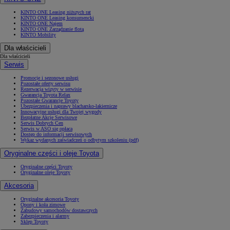
KINTO ONE Leasing niższych rat
KINTO ONE Leasing konsumencki
KINTO ONE Najem
KINTO ONE Zarządzanie flotą
KINTO Mobility
Dla właścicieli
Dla właścicieli
Serwis
Promocje i sezonowe usługi
Pozostałe oferty serwisu
Rezerwacja wizyty w serwisie
Gwarancja Toyota Relax
Pozostałe Gwarancje Toyoty
Ubezpieczenia i naprawy blacharsko-lakiernicze
Innowacyjne usługi dla Twojej wygody
Bezpłatne Akcje Serwisowe
Serwis Dobrych Cen
Serwis w ASO się opłaca
Dostęp do informacji serwisowych
Wykaz wydanych zaświadczeń o odbytym szkoleniu (pdf)
Oryginalne części i oleje Toyota
Oryginalne części Toyoty
Oryginalne oleje Toyoty
Akcesoria
Oryginalne akcesoria Toyoty
Opony i koła zimowe
Zabudowy samochodów dostawczych
Zabezpieczenia i alarmy
Sklep Toyoty