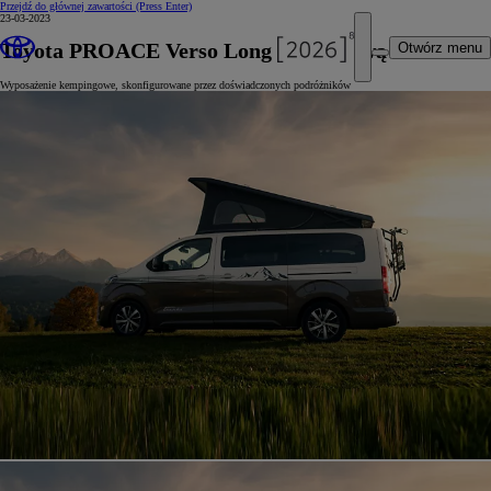
Przejdź do głównej zawartości
(Press Enter)
23-03-2023
Toyota PROACE Verso Long z zabudową Tanuki
Otwórz menu
Wyposażenie kempingowe, skonfigurowane przez doświadczonych podróżników