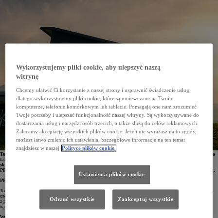
Wykorzystujemy pliki cookie, aby ulepszyć naszą
witrynę
Chcemy ułatwić Ci korzystanie z naszej strony i usprawnić świadczenie usług,
dlatego wykorzystujemy pliki cookie, które są umieszczane na Twoim
komputerze, telefonie komórkowym lub tablecie. Pomagają one nam zrozumieć
Twoje potrzeby i ulepszać funkcjonalność naszej witryny. Są wykorzystywane do
dostarczania usług i narzędzi osób trzecich, a także służą do celów reklamowych.
Zalecamy akceptację wszystkich plików cookie. Jeżeli nie wyrażasz na to zgody,
możesz łatwo zmienić ich ustawienia. Szczegółowe informacje na ten temat
znajdziesz w naszej
Polityce plików cookie.
Toyota wzbogaciła swoją ofertę o nową zabudowę Tanuki stworzoną z myślą o modelu PROACE Verso
Long. Przestronny osobowy van można wyposażyć w wysokiej jakości sprzęt kempingowy,
skonfigurowany przez doświadczonych podróżników. Zabudowa jest objęta standardową gwarancją
PRO na 3 lata lub milion kilometrów, a jej koszt może być uwzględniony w finansowaniu samochodu.
Ustawienia plików cookie
PROACE Verso Long z zabudową Tanuki
Toyotę PROACE Verso z zabudową Tanuki poznamy po białej perłowej okleinie Tanuki w górnej części auta,
ozdobionej emblematami na drzwiach i klapie bagażnika. Osobowy van został wyposażony w dach sypialny
Odrzuć wszystkie
Zaakceptuj wszystkie
z podnoszonym łóżkiem i funkcją Panorama View oraz łóżko dolne o powierzchni 210 x 135 cm montowane
na szynach zamiast trzeciego rzędu siedzeń. Po konwersji w aucie mogą spać nawet 4 dorosłe osoby.
Wybierając zabudowę Tanuki, podróżni zyskują też wysuwaną platformę na bagaże ze schowkiem oraz