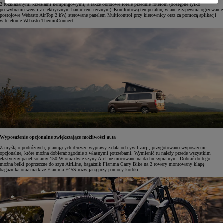
2 rozkładanymi krzesłami kempingowymi, a także obrotowe fotele przednie fotelom (dostępne tylko
po wybraniu wersji z elektrycznym hamulcem ręcznym). Komfortową temperaturę w aucie zapewnia ogrzewanie
postojowe Webasto AirTop 2 kW, sterowane panelem Multicontrol przy kierownicy oraz za pomocą aplikacji
w telefonie Webasto ThermoConnect.
Wyposażenie opcjonalne zwiększające możliwości auta
Z myślą o podróżnych, planujących dłuższe wyprawy z dala od cywilizacji, przygotowano wyposażenie
opcjonalne, które można dobierać zgodnie z własnymi potrzebami. Wymienić tu należy przede wszystkim
elastyczny panel solarny 150 W oraz dwie szyny AirLine mocowane na dachu sypialnym. Dobrać do tego
można belki poprzeczne do szyn AirLine, bagażnik Fiamma Carry Bike na 2 rowery montowany klapę
bagażnika oraz markizę Fiamma F45S rozwijaną przy pomocy korbki.