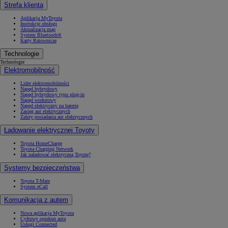
Strefa klienta
Aplikacja MyToyota
Instrukcje obsługi
Aktualizacja map
System Bluetooth®
Karty Ratownicze
Technologie
Technologie
Elektromobilność
Lider elektromobilności
Napęd hybrydowy
Napęd hybrydowy typu plug-in
Napęd wodorowy
Napęd elektryczny na baterię
Zasięg aut elektrycznych
Zalety posiadania aut elektrycznych
Ładowanie elektrycznej Toyoty
Toyota HomeCharge
Toyota Charging Network
Jak naładować elektryczną Toyotę?
Systemy bezpieczeństwa
Toyota T-Mate
System eCall
Komunikacja z autem
Nowa aplikacja MyToyota
Cyfrowy opiekun auta
Usługi Connected