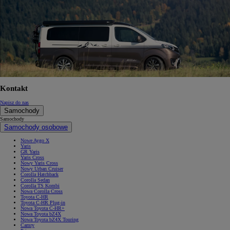
Kontakt
Napisz do nas
Samochody
Samochody
Samochody osobowe
Nowe Aygo X
Yaris
GR Yaris
Yaris Cross
Nowy Yaris Cross
Nowy Urban Cruiser
Corolla Hatchback
Corolla Sedan
Corolla TS Kombi
Nowa Corolla Cross
Toyota C-HR
Toyota C-HR Plug-in
Nowa Toyota C-HR+
Nowa Toyota bZ4X
Nowa Toyota bZ4X Touring
Camry