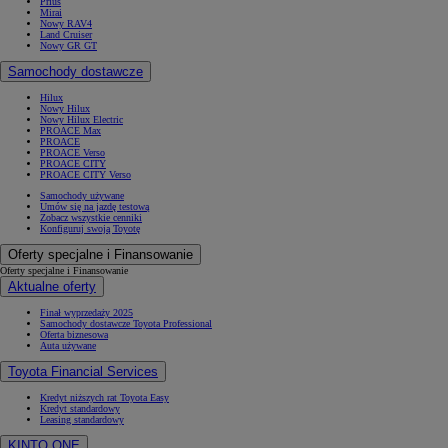
Prius
Mirai
Nowy RAV4
Land Cruiser
Nowy GR GT
Samochody dostawcze
Hilux
Nowy Hilux
Nowy Hilux Electric
PROACE Max
PROACE
PROACE Verso
PROACE CITY
PROACE CITY Verso
Samochody używane
Umów się na jazdę testową
Zobacz wszystkie cenniki
Konfiguruj swoją Toyotę
Oferty specjalne i Finansowanie
Oferty specjalne i Finansowanie
Aktualne oferty
Finał wyprzedaży 2025
Samochody dostawcze Toyota Professional
Oferta biznesowa
Auta używane
Toyota Financial Services
Kredyt niższych rat Toyota Easy
Kredyt standardowy
Leasing standardowy
KINTO ONE