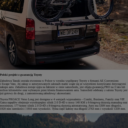
Polski projekt z gwarancją Toyoty
Zabudowa Tanuki została stworzona w Polsce w wyniku współpracy Toyoty z firmami AE Conversions
i Escape Vans. Jej zakup w autoryzowanych salonach marki wiąże się ze wszystkimi korzyściami dotyczącymi
zakupu auta. Zabudowa zostaje ujęta na fakturze w cenie samochodu, jest objęta gwarancją PRO na 3 lata lub
milion kilometrów oraz wybranym przez klienta finansowaniem auta. Samochód odebrany z salonu Toyoty jest
już gotowy do drogi, z zamontowaną zabudową i akcesoriami.
Toyota PROACE Verso Long jest dostępna w 4 wersjach wyposażenia – Combi, Business, Family oraz VIP.
Gama napędów obejmuje wysokoprężny silnik 2.0 D-4D o mocy 140 KM z 6-biegową skrzynią manualną oraz
mocniejszy, 177-konny silnik 2.0 D-4D z 8-biegową skrzynią automatyczną. Auto ma 5309 mm długości,
1920 mm szerokości i 1910 mm wysokości. Tylna część kabiny ma długość 2763 mm i wysokość 1339 mm.