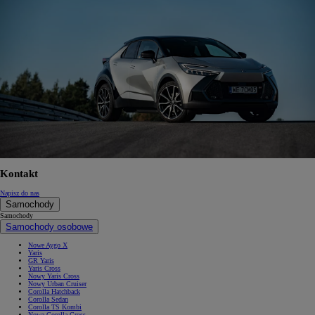
Kontakt
Napisz do nas
Samochody
Samochody
Samochody osobowe
Nowe Aygo X
Yaris
GR Yaris
Yaris Cross
Nowy Yaris Cross
Nowy Urban Cruiser
Corolla Hatchback
Corolla Sedan
Corolla TS Kombi
Nowa Corolla Cross