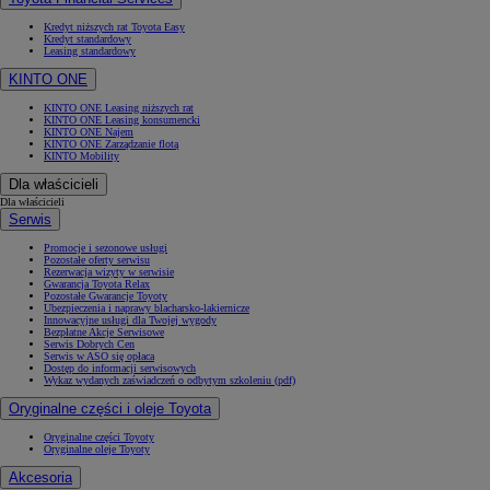
Kredyt niższych rat Toyota Easy
Kredyt standardowy
Leasing standardowy
KINTO ONE
KINTO ONE Leasing niższych rat
KINTO ONE Leasing konsumencki
KINTO ONE Najem
KINTO ONE Zarządzanie flotą
KINTO Mobility
Dla właścicieli
Dla właścicieli
Serwis
Promocje i sezonowe usługi
Pozostałe oferty serwisu
Rezerwacja wizyty w serwisie
Gwarancja Toyota Relax
Pozostałe Gwarancje Toyoty
Ubezpieczenia i naprawy blacharsko-lakiernicze
Innowacyjne usługi dla Twojej wygody
Bezpłatne Akcje Serwisowe
Serwis Dobrych Cen
Serwis w ASO się opłaca
Dostęp do informacji serwisowych
Wykaz wydanych zaświadczeń o odbytym szkoleniu (pdf)
Oryginalne części i oleje Toyota
Oryginalne części Toyoty
Oryginalne oleje Toyoty
Akcesoria