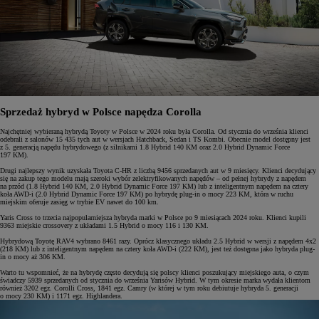
Sprzedaż hybryd w Polsce napędza Corolla
Najchętniej wybieraną hybrydą Toyoty w Polsce w 2024 roku była Corolla. Od stycznia do września klienci
odebrali z salonów 15 435 tych aut w wersjach Hatchback, Sedan i TS Kombi. Obecnie model dostępny jest
z 5. generacją napędu hybrydowego (z silnikami 1.8 Hybrid 140 KM oraz 2.0 Hybrid Dynamic Force
197 KM).
Drugi najlepszy wynik uzyskała Toyota C-HR z liczbą 9456 sprzedanych aut w 9 miesięcy. Klienci decydujący
się na zakup tego modelu mają szeroki wybór zelektryfikowanych napędów – od pełnej hybrydy z napędem
na przód (1.8 Hybrid 140 KM, 2.0 Hybrid Dynamic Force 197 KM) lub z inteligentnym napędem na cztery
koła AWD-i (2.0 Hybrid Dynamic Force 197 KM) po hybrydę plug-in o mocy 223 KM, która w ruchu
miejskim oferuje zasięg w trybie EV nawet do 100 km.
Yaris Cross to trzecia najpopularniejsza hybryda marki w Polsce po 9 miesiącach 2024 roku. Klienci kupili
9363 miejskie crossovery z układami 1.5 Hybrid o mocy 116 i 130 KM.
Hybrydową Toyotę RAV4 wybrano 8461 razy. Oprócz klasycznego układu 2.5 Hybrid w wersji z napędem 4x2
(218 KM) lub z inteligentnym napędem na cztery koła AWD-i (222 KM), jest też dostępna jako hybryda plug-
in o mocy aż 306 KM.
Warto tu wspomnieć, że na hybrydę często decydują się polscy klienci poszukujący miejskiego auta, o czym
świadczy 5939 sprzedanych od stycznia do września Yarisów Hybrid. W tym okresie marka wydała klientom
również 3202 egz. Corolli Cross, 1841 egz. Camry (w której w tym roku debiutuje hybryda 5. generacji
o mocy 230 KM) i 1171 egz. Highlandera.