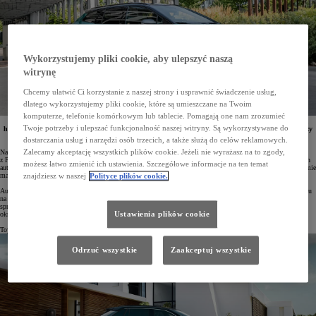
Wykorzystujemy pliki cookie, aby ulepszyć naszą
witrynę
Chcemy ułatwić Ci korzystanie z naszej strony i usprawnić świadczenie usług,
dlatego wykorzystujemy pliki cookie, które są umieszczane na Twoim
komputerze, telefonie komórkowym lub tablecie. Pomagają one nam zrozumieć
W ciągu pierwszych 9 miesięcy 2024 roku Toyota sprzedała w Polsce 54 962 samochody z napędem
Twoje potrzeby i ulepszać funkcjonalność naszej witryny. Są wykorzystywane do
hybrydowym. To więcej niż w całym 2022 roku! Hybrydy stanowią obecnie 85% całkowitej sprzedaży
marki. W ciągu 20 lat obecności na polskim rynku łącznie sprzedano już ponad 330 tys. hybryd
dostarczania usług i narzędzi osób trzecich, a także służą do celów reklamowych.
Toyoty. Najpopularniejszym zelektryfikowanym modelem japońskiej marki jest Corolla.
Zalecamy akceptację wszystkich plików cookie. Jeżeli nie wyrażasz na to zgody,
Napędy hybrydowe Toyoty są obecne w Polsce od 2004 roku. Na polskim rynku zadebiutowały wraz
z Priusem, a obecnie są one dostępne aż w 9 modelach marki z niemal wszystkich segmentów – od miejskich
możesz łatwo zmienić ich ustawienia. Szczegółowe informacje na ten temat
aut, przez limuzyny i auta kompaktowe, po crossovery i duże, nawet 7-miejscowe SUV-y. Co więcej – w gamie
marki oprócz pełnych hybryd są także wydajne hybrydy typu plug-in.
znajdziesz w naszej
Polityce plików cookie.
Auta z napędem hybrydowym w Polsce cieszą się ogromną popularnością. Od stycznia do września 2024 roku
na zakup zelektryfikowanych samochodów Toyoty zdecydowało się aż 85% kupujących. W tym czasie marka
sprzedała w Polsce 54 962 hybrydy i hybrydy typu plug-in. To wzrost o 14% w stosunku do analogicznego
Ustawienia plików cookie
okresu roku ubiegłego i lepszy wynik niż w całym 2022 roku (wówczas sprzedano 50 883 hybrydy).
Toyota jest zdecydowanym liderem elektryfikacji na polskim rynku. Łącznie sprzedała już 330 593 hybrydy.
Odrzuć wszystkie
Zaakceptuj wszystkie