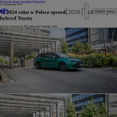
Przejdź do głównej zawartości
(Press Enter)
22 października 2024
W 2024 roku w Polsce sprzedano już blisko 55 tys.
Otwórz menu
hybryd Toyoty
Hybrydy stanowią już 85% całkowitej sprzedaży marki