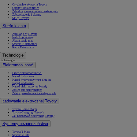
Oryginalne akcesoria Toyoty
Opony i koła zimowe
Zabudowy samochodów dostawczych
Zabezpieczenia i alarmy
Sklep Toyoty
Strefa klienta
Aplikacja MyToyota
Instrukcje obsługi
Aktualizacja map
System Bluetooth®
Karty Ratownicze
Technologie
Technologie
Elektromobilność
Lider elektromobilności
Napęd hybrydowy
Napęd hybrydowy typu plug-in
Napęd wodorowy
Napęd elektryczny na baterię
Zasięg aut elektrycznych
Zalety posiadania aut elektrycznych
Ładowanie elektrycznej Toyoty
Toyota HomeCharge
Toyota Charging Network
Jak naładować elektryczną Toyotę?
Systemy bezpieczeństwa
Toyota T-Mate
System eCall