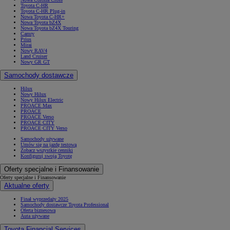
Toyota C-HR
Toyota C-HR Plug-in
Nowa Toyota C-HR+
Nowa Toyota bZ4X
Nowa Toyota bZ4X Touring
Camry
Prius
Mirai
Nowy RAV4
Land Cruiser
Nowy GR GT
Samochody dostawcze
Hilux
Nowy Hilux
Nowy Hilux Electric
PROACE Max
PROACE
PROACE Verso
PROACE CITY
PROACE CITY Verso
Samochody używane
Umów się na jazdę testową
Zobacz wszystkie cenniki
Konfiguruj swoją Toyotę
Oferty specjalne i Finansowanie
Oferty specjalne i Finansowanie
Aktualne oferty
Finał wyprzedaży 2025
Samochody dostawcze Toyota Professional
Oferta biznesowa
Auta używane
Toyota Financial Services