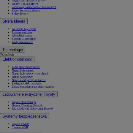
Oryginalne akcesoria Toyoty
Opony i koła zimowe
Zabudowy samochodów dostawczych
Zabezpieczenia i alarmy
Sklep Toyoty
Strefa klienta
Aplikacja MyToyota
Instrukcje obsługi
Aktualizacja map
System Bluetooth®
Karty Ratownicze
Technologie
Technologie
Elektromobilność
Lider elektromobilności
Napęd hybrydowy
Napęd hybrydowy typu plug-in
Napęd wodorowy
Napęd elektryczny na baterię
Zasięg aut elektrycznych
Zalety posiadania aut elektrycznych
Ładowanie elektrycznej Toyoty
Toyota HomeCharge
Toyota Charging Network
Jak naładować elektryczną Toyotę?
Systemy bezpieczeństwa
Toyota T-Mate
System eCall