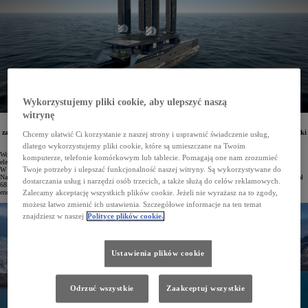
Wykorzystujemy pliki cookie, aby ulepszyć naszą
witrynę
Toyota będzie wspierać nową misję samowystarczalnego katamaranu Energy Observer, która
zaplanowana jest na lata 2025–2033. Jacht wykorzystuje wodorowe ogniwa paliwowe japońskiej marki
Chcemy ułatwić Ci korzystanie z naszej strony i usprawnić świadczenie usług,
i jest w stanie wyprodukować wodór na pokładzie.
dlatego wykorzystujemy pliki cookie, które są umieszczane na Twoim
Wodorowy katamaran Energy Observer to samowystarczalny energetycznie jacht. Energia do silnika
komputerze, telefonie komórkowym lub tablecie. Pomagają one nam zrozumieć
elektrycznego produkowana jest w reakcji wodoru z tlenem, a wodór powstaje na pokładzie z wody morskiej.
Twoje potrzeby i ulepszać funkcjonalność naszej witryny. Są wykorzystywane do
W bezemisyjnym łańcuchu energetycznym statku kluczową rolę odgrywa system ogniw paliwowych Toyoty.
Na pokładzie generuje on energię o zerowej emisji*. Podczas swojej pierwszej misji Energy Observer pokonał
dostarczania usług i narzędzi osób trzecich, a także służą do celów reklamowych.
68 tysięcy mil morskich, czyli trzykrotnie opłynął Ziemię, udowadniając przydatność odnawialnych źródeł
energii w żegludze.
Zalecamy akceptację wszystkich plików cookie. Jeżeli nie wyrażasz na to zgody,
możesz łatwo zmienić ich ustawienia. Szczegółowe informacje na ten temat
znajdziesz w naszej
Polityce plików cookie.
Ustawienia plików cookie
Odrzuć wszystkie
Zaakceptuj wszystkie