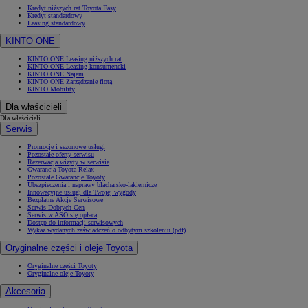
Kredyt niższych rat Toyota Easy
Kredyt standardowy
Leasing standardowy
KINTO ONE
KINTO ONE Leasing niższych rat
KINTO ONE Leasing konsumencki
KINTO ONE Najem
KINTO ONE Zarządzanie flotą
KINTO Mobility
Dla właścicieli
Dla właścicieli
Serwis
Promocje i sezonowe usługi
Pozostałe oferty serwisu
Rezerwacja wizyty w serwisie
Gwarancja Toyota Relax
Pozostałe Gwarancje Toyoty
Ubezpieczenia i naprawy blacharsko-lakiernicze
Innowacyjne usługi dla Twojej wygody
Bezpłatne Akcje Serwisowe
Serwis Dobrych Cen
Serwis w ASO się opłaca
Dostęp do informacji serwisowych
Wykaz wydanych zaświadczeń o odbytym szkoleniu (pdf)
Oryginalne części i oleje Toyota
Oryginalne części Toyoty
Oryginalne oleje Toyoty
Akcesoria