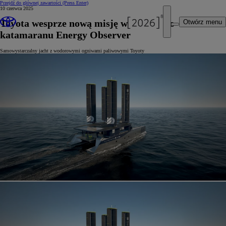
Przejdź do głównej zawartości
(Press Enter)
10 czerwca 2025
Toyota wesprze nową misję wodorowego
Otwórz menu
katamaranu Energy Observer
Samowystarczalny jacht z wodorowymi ogniwami paliwowymi Toyoty