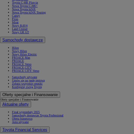
Toyota C-HR Plug-in
Nowa Toyota C-HR+
Nowa Toyota bZ4X
Nowa Toyota bZ4X Touring
Camry
Prius
Mirai
Nowy RAV4
Land Cruiser
Nowy GR GT
Samochody dostawcze
Hilux
Nowy Hilux
Nowy Hilux Electric
PROACE Max
PROACE
PROACE Verso
PROACE CITY
PROACE CITY Verso
Samochody używane
Umów się na jazdę testową
Zobacz wszystkie cenniki
Konfiguruj swoją Toyotę
Oferty specjalne i Finansowanie
Oferty specjalne i Finansowanie
Aktualne oferty
Finał wyprzedaży 2025
Samochody dostawcze Toyota Professional
Oferta biznesowa
Auta używane
Toyota Financial Services