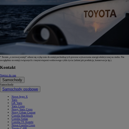
* Termin „o zerowej emisji” odnosi się wyłącznie do emisji pochodzących procesu wytwarzania energii elektrycznej na statku. Nie
uwzględnia on emisji związanych z innymi etapami wodorowego cyklu życia (takimi jak produkcja, konserwacja itp.).
Kontakt
Napisz do nas
Samochody
Samochody
Samochody osobowe
Nowe Aygo X
Yaris
GR Yaris
Yaris Cross
Nowy Yaris Cross
Nowy Urban Cruiser
Corolla Hatchback
Corolla Sedan
Corolla TS Kombi
Nowa Corolla Cross
Toyota C-HR