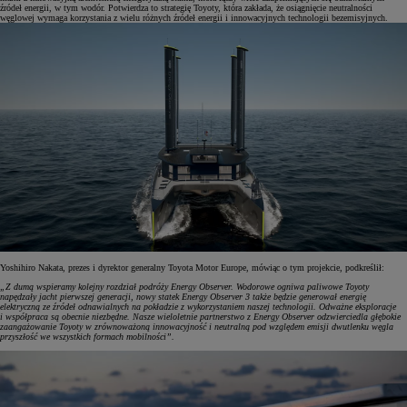
źródeł energii, w tym wodór. Potwierdza to strategię Toyoty, która zakłada, że osiągnięcie neutralności
węglowej wymaga korzystania z wielu różnych źródeł energii i innowacyjnych technologii bezemisyjnych.
Yoshihiro Nakata, prezes i dyrektor generalny Toyota Motor Europe, mówiąc o tym projekcie, podkreślił:
„Z dumą wspieramy kolejny rozdział podróży Energy Observer. Wodorowe ogniwa paliwowe Toyoty
napędzały jacht pierwszej generacji, nowy statek Energy Observer 3 także będzie generował energię
elektryczną ze źródeł odnawialnych na pokładzie z wykorzystaniem naszej technologii. Odważne eksploracje
i współpraca są obecnie niezbędne. Nasze wieloletnie partnerstwo z Energy Observer odzwierciedla głębokie
zaangażowanie Toyoty w zrównoważoną innowacyjność i neutralną pod względem emisji dwutlenku węgla
przyszłość we wszystkich formach mobilności”.