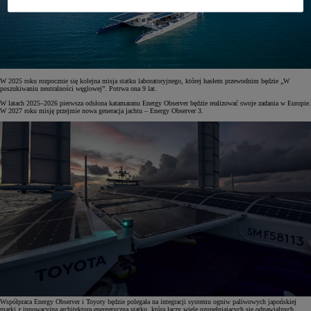
W 2025 roku rozpocznie się kolejna misja statku laboratoryjnego, której hasłem przewodnim będzie „W
poszukiwaniu neutralności węglowej”. Potrwa ona 9 lat.
W latach 2025–2026 pierwsza odsłona katamaranu Energy Observer będzie realizować swoje zadania w Europie.
W 2027 roku misję przejmie nowa generacja jachtu – Energy Observer 3.
Współpraca Energy Observer i Toyoty będzie polegała na integracji systemu ogniw paliwowych japońskiej
marki z innowacyjną architekturą energetyczną statku, która łączy wiele uzupełniających się odnawialnych