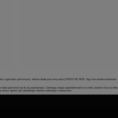
ach z ogniwami paliwowymi, obecnie działa pod nową nazwą TOKYO H2 HUB. Jego rola została rozszerzona
kże przyczynić się do jej popularyzacji. Generując rosnące zapotrzebowanie na wodór, koncern liczy na efekt
 stolicy Japonii jako globalnego centrum technologii wodorowych.