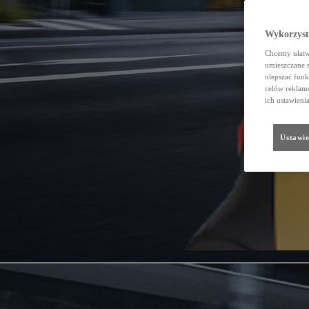
Wykorzystu
Chcemy ułatwi
umieszczane 
ulepszać funk
celów reklamo
ich ustawieni
Ustawie