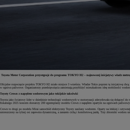
Toyota Motor Corporation przystępuje do programu TOKYO H2 – najnowszej inicjatywy władz metropolii
Oficjalne rozpoczęcie projektu TOKYO H2 miało miejsce 3 września. Władze Tokio poprzez tę inicjatywę chcą
w ogniwa paliwowe. Organizatorzy przedsięwzięcia zamierzają przybliżyć mieszkańcom ideę mobilności wodorow
Od
81 900 zł
Toyoty Crown z napędem wodorowym jako tokijskie taksówki
Yaris Cross
Toyota jako światowy lider w dziedzinie technologii wodorowych w motoryzacji zdecydowała się dołączyć do
HYBRID
fiskalnego 2025 koncern dostarczy 200 egzemplarzy modelu Crown z napędem opartym na ogniwach paliwowy
Crown to drugi po modelu Mirai samochód elektryczny Toyoty zasilany wodorem. Oparty na lekkiej i sztywnej 
umieszczony na tylnej osi zapewnia dynamiczną, a zarazem cichą i komfortową jazdę. Trzy zbiorniki wodoru u