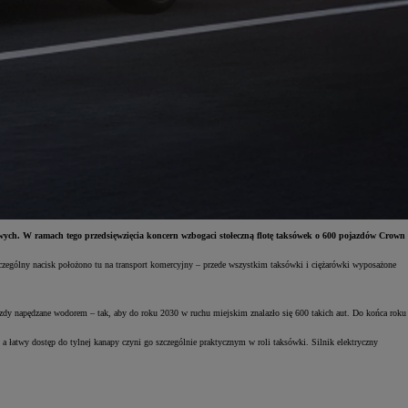
owych. W ramach tego przedsięwzięcia koncern wzbogaci stołeczną flotę taksówek o 600 pojazdów Crown
czególny nacisk położono tu na transport komercyjny – przede wszystkim taksówki i ciężarówki wyposażone
zdy napędzane wodorem – tak, aby do roku 2030 w ruchu miejskim znalazło się 600 takich aut. Do końca roku
a łatwy dostęp do tylnej kanapy czyni go szczególnie praktycznym w roli taksówki. Silnik elektryczny