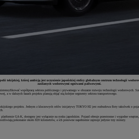
 tokijskiej, której ambicją jest uczynienie japońskiej stolicy globalnym centrum technologii wodor
zasilanych wodorowymi ogniwami paliwowymi.
 zintensyfikować współpracę sektora publicznego i prywatnego w obszarze rozwoju technologii wodorowych. Sz
ej, a w dalszych fazach projektu planują objąć nią kolejne segmenty sektora transportowego.
 tokijskiego projektu. Jednym z kluczowych celów inicjatywy TOKYO H2 jest rozbudowa floty taksówek o poja
ch.
platformie GA-K, dostępny jest wyłącznie na rynku japońskim. Pojazd oferuje przestronne i wygodne wnętrze, 
możliwiają pokonanie około 820 kilometrów, a ich ponowne napełnienie zajmuje jedynie trzy minuty.