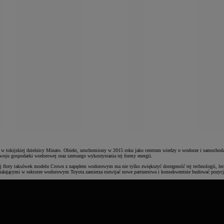
tokijskiej dzielnicy Minato. Obiekt, uruchomiony w 2015 roku jako centrum wiedzy o wodorze i samochod
zwoju gospodarki wodorowej oraz szerszego wykorzystania tej formy energii.
 floty taksówek modelu Crown z napędem wodorowym ma nie tylko zwiększyć dostępność tej technologii, lecz ta
iałającymi w sektorze wodorowym Toyota zamierza rozwijać nowe partnerstwa i konsekwentnie budować pozycję