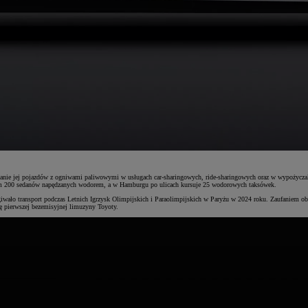
stanie jej pojazdów z ogniwami paliwowymi w usługach car-sharingowych, ride-sharingowych oraz w wypożycz
ntom 200 sedanów napędzanych wodorem, a w Hamburgu po ulicach kursuje 25 wodorowych taksówek.
wało transport podczas Letnich Igrzysk Olimpijskich i Paraolimpijskich w Paryżu w 2024 roku. Zaufaniem obd
ę pierwszej bezemisyjnej limuzyny Toyoty.