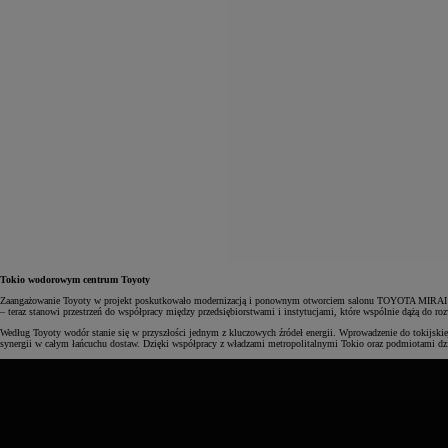
Tokio wodorowym centrum Toyoty
Zaangażowanie Toyoty w projekt poskutkowało modernizacją i ponownym otworciem salonu TOYOTA MIRAI w 
– teraz stanowi przestrzeń do współpracy między przedsiębiorstwami i instytucjami, które wspólnie dążą do ro
Według Toyoty wodór stanie się w przyszłości jednym z kluczowych źródeł energii. Wprowadzenie do tokijskiej
synergii w całym łańcuchu dostaw. Dzięki współpracy z władzami metropolitalnymi Tokio oraz podmiotami dz