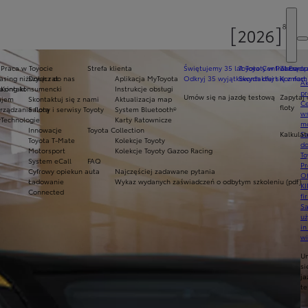
Praca w Toyocie
Strefa klienta
Świętujemy 35 lat Toyoty w Polsce
Toyota Central Europ
Zarządza
sing niższych rat
Dołącz do nas
Aplikacja MyToyota
Odkryj 35 wyjątkowych ofert
Skontaktuj się z nam
Komfort 
Ak
asing konsumencki
Kontakt
Instrukcje obsługi
pr
Umów się na jazdę testową
Zapytaj 
ajem
Skontaktuj się z nami
Aktualizacja map
Ce
floty
ządzanie flotą
Salony i serwisy Toyoty
System Bluetooth®
ws
y
Technologie
Karty Ratownicze
mo
Innowacje
Toyota Collection
Kalkulat
S
Toyota T-Mate
Kolekcje Toyoty
do
Motorsport
Kolekcje Toyoty Gazoo Racing
To
System eCall
FAQ
Pr
Cyfrowy opiekun auta
Najczęściej zadawane pytania
Of
Ładowanie
Wykaz wydanych zaświadczeń o odbytym szkoleniu (pdf)
KI
Connected
fi
S
u
in
w
U
si
ja
te