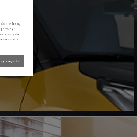
okie, które są
potrzeby i
także służą do
łatwo zmienić
uj wszystkie