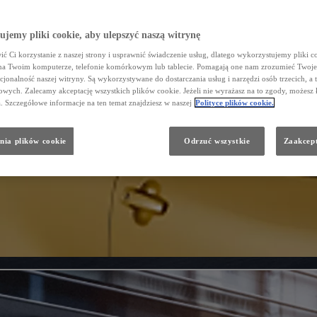
jemy pliki cookie, aby ulepszyć naszą witrynę
ć Ci korzystanie z naszej strony i usprawnić świadczenie usług, dlatego wykorzystujemy pliki co
na Twoim komputerze, telefonie komórkowym lub tablecie. Pomagają one nam zrozumieć Twoje 
cjonalność naszej witryny. Są wykorzystywane do dostarczania usług i narzędzi osób trzecich, a 
wych. Zalecamy akceptację wszystkich plików cookie. Jeżeli nie wyrażasz na to zgody, możesz 
a. Szczegółowe informacje na ten temat znajdziesz w naszej
Polityce plików cookie.
nia plików cookie
Odrzuć wszystkie
Zaakcept