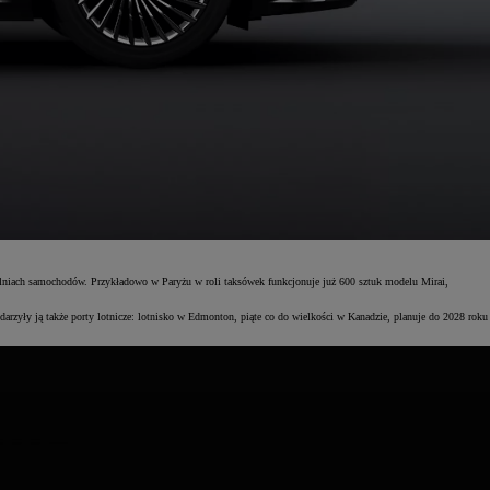
alniach samochodów. Przykładowo w Paryżu w roli taksówek funkcjonuje już 600 sztuk modelu Mirai,
arzyły ją także porty lotnicze: lotnisko w Edmonton, piąte co do wielkości w Kanadzie, planuje do 2028 roku