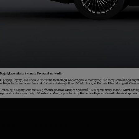
Od
105 300 zł
Corolla Hatchback
HYBRID
Największe miasta świata z Toyotami na wodór
O pozycji Toyoty jako lidera w dziedzinie technologii wodorowych w motoryzacji świadczy szerokie wykorzy
w Kopenhadze tamtejsza firma taksówkowa obsługuje flotę 100 takich aut, w Berlinie Uber udostępnił klie
Technologia Toyoty sprawdziła się również podczas wielkich wydarzeń – 500 egzemplarzy modelu Mirai obsługi
wprowadzić do swojej floty 100 sedanów Mirai, a port lotniczy Rotterdam/Haga uruchomił właśnie eksploatacj