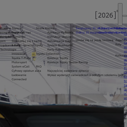
Praca w Toyocie
Strefa klienta
Świętujemy 35 lat Toyoty w Polsce
Toyota Central Europ
Zarządza
sing niższych rat
Dołącz do nas
Aplikacja MyToyota
Odkryj 35 wyjątkowych ofert
Skontaktuj się z nam
Komfort 
Ak
asing konsumencki
Kontakt
Instrukcje obsługi
pr
Umów się na jazdę testową
Zapytaj 
ajem
Skontaktuj się z nami
Aktualizacja map
Ce
floty
ządzanie flotą
Salony i serwisy Toyoty
System Bluetooth®
ws
y
Technologie
Karty Ratownicze
mo
Innowacje
Toyota Collection
Kalkulat
S
Toyota T-Mate
Kolekcje Toyoty
do
Motorsport
Kolekcje Toyoty Gazoo Racing
To
System eCall
FAQ
Pr
Cyfrowy opiekun auta
Najczęściej zadawane pytania
Of
Ładowanie
Wykaz wydanych zaświadczeń o odbytym szkoleniu (pdf)
KI
Connected
fi
S
u
in
w
U
si
ja
te