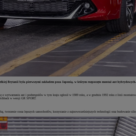
kiej Brytanii była pierwszymi zakładem poza Japonią, w którym rozpoczęto montaż aut hybrydowyc
yzję o wytwarzaniu aut i podzespołów w tym kraju ogłosił w 1989 roku, a w grudniu 1992 roku z linii montażo
Hatchback w wersji GR SPORT.
:
kę, tworzenie coraz lepszych samochodów, korzystanie z najnowocześniejszych technologii oraz budowanie silny