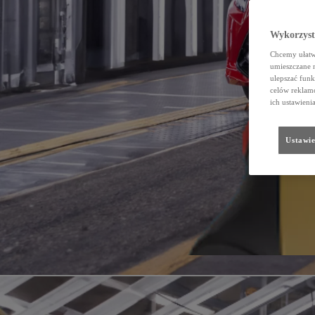
Wykorzystu
Chcemy ułatwi
umieszczane 
ulepszać funk
celów reklamo
ich ustawieni
Ustawie