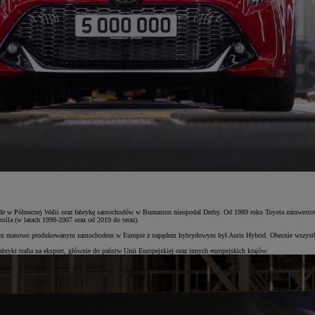
e w Północnej Walii oraz fabrykę samochodów w Burnaston nieopodal Derby. Od 1989 roku Toyota zainwestowa
rolla (w latach 1998-2007 oraz od 2019 do teraz).
szym masowo produkowanym samochodem w Europie z napędem hybrydowym był Auris Hybrid. Obecnie wszystki
yki trafia na eksport, głównie do państw Unii Europejskiej oraz innych europejskich krajów.