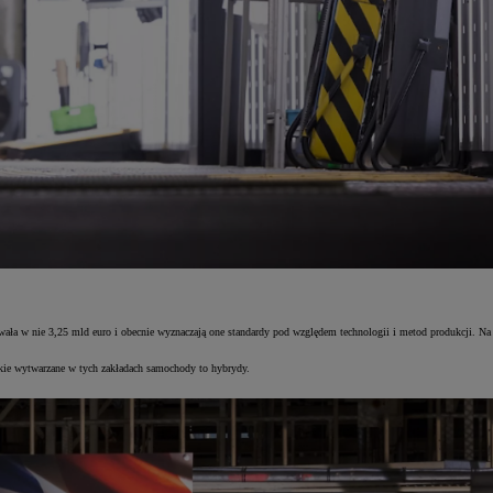
ła w nie 3,25 mld euro i obecnie wyznaczają one standardy pod względem technologii i metod produkcji. Na
e wytwarzane w tych zakładach samochody to hybrydy.