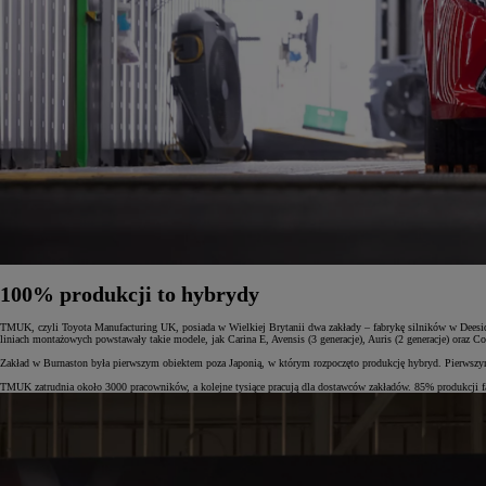
100% produkcji to hybrydy
TMUK, czyli Toyota Manufacturing UK, posiada w Wielkiej Brytanii dwa zakłady – fabrykę silników w Deesid
liniach montażowych powstawały takie modele, jak Carina E, Avensis (3 generacje), Auris (2 generacje) oraz Co
Zakład w Burnaston była pierwszym obiektem poza Japonią, w którym rozpoczęto produkcję hybryd. Pierw
TMUK zatrudnia około 3000 pracowników, a kolejne tysiące pracują dla dostawców zakładów. 85% produkcji fabr