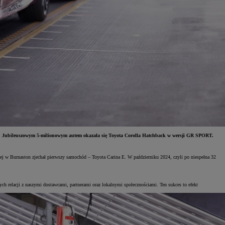
h. Jubileuszowym 5-milionowym autem okazała się Toyota Corolla Hatchback w wersji GR SPORT.
wej w Burnaston zjechał pierwszy samochód – Toyota Carina E. W październiku 2024, czyli po niespełna 32
ch relacji z naszymi dostawcami, partnerami oraz lokalnymi społecznościami. Ten sukces to efekt