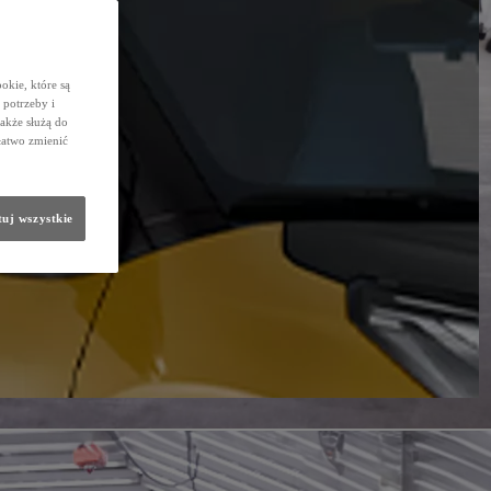
okie, które są
potrzeby i
także służą do
łatwo zmienić
uj wszystkie