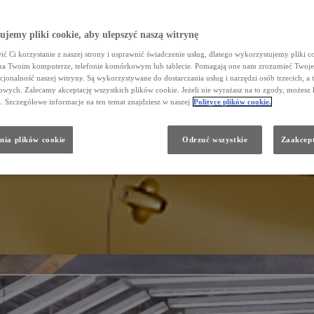
jemy pliki cookie, aby ulepszyć naszą witrynę
ć Ci korzystanie z naszej strony i usprawnić świadczenie usług, dlatego wykorzystujemy pliki co
na Twoim komputerze, telefonie komórkowym lub tablecie. Pomagają one nam zrozumieć Twoje 
cjonalność naszej witryny. Są wykorzystywane do dostarczania usług i narzędzi osób trzecich, a 
wych. Zalecamy akceptację wszystkich plików cookie. Jeżeli nie wyrażasz na to zgody, możesz 
a. Szczegółowe informacje na ten temat znajdziesz w naszej
Polityce plików cookie.
nia plików cookie
Odrzuć wszystkie
Zaakcept