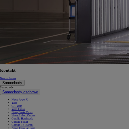
Od
105 300 zł
Corolla Hatchback
HYBRID
Kontakt
Napisz do nas
Samochody
Samochody
Samochody osobowe
Nowe Aygo X
Yaris
GR Yaris
Yaris Cross
Nowy Yaris Cross
Nowy Urban Cruiser
Corolla Hatchback
Corolla Sedan
Corolla TS Kombi
Nowa Corolla Cross