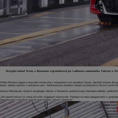
Brytyjski zakład Toyoty w Burnaston wyprodukował już 5 milionów samochodów. Fabryka w Wiel
Od
81 900 zł
Wielka Brytania odgrywa niezwykle istotną rolę w europejskiej sieci produkcji Toyoty. Japoński koncern dec
latach, zakłady opuściło 5-milionowe auto. Jubileuszowym modelem okazała się hybrydowa Toyota Corolla 
Yaris Cross
Dariusz Mikołajczak, dyrektor zarządzający fabryki w Burnaston, podsumowując dokonania zakładu, podkreślił
HYBRID
„Ten kamień milowy to więcej niż tylko osiągnięcie statystyczne. Pokazuje on nasze zaangażowanie w gospodar
zaangażowania wszystkich naszych pracowników, byłych i obecnych”.