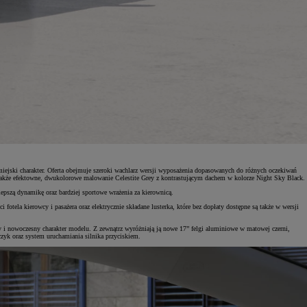
ejski charakter. Oferta obejmuje szeroki wachlarz wersji wyposażenia dopasowanych do różnych oczekiwań
akże efektowne, dwukolorowe malowanie Celestite Grey z kontrastującym dachem w kolorze Night Sky Black.
szą dynamikę oraz bardziej sportowe wrażenia za kierownicą.
tela kierowcy i pasażera oraz elektrycznie składane lusterka, które bez dopłaty dostępne są także w wersji
y i nowoczesny charakter modelu. Z zewnątrz wyróżniają ją nowe 17” felgi aluminiowe w matowej czerni,
uczyk oraz system uruchamiania silnika przyciskiem.