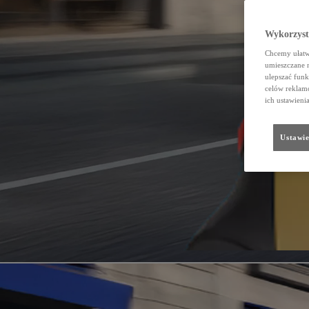
Wykorzystu
Chcemy ułatwi
umieszczane 
ulepszać funk
celów reklamo
ich ustawieni
Ustawie