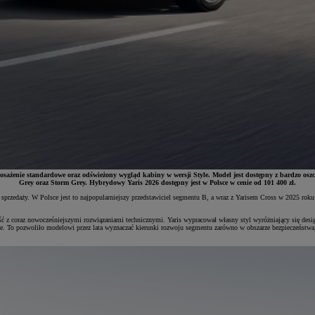
osażenie standardowe oraz odświeżony wygląd kabiny w wersji Style. Model jest dostępny z bardzo o
Grey oraz Storm Grey. Hybrydowy Yaris 2026 dostępny jest w Polsce w cenie od 101 400 zł.
 sprzedaży. W Polsce jest to najpopularniejszy przedstawiciel segmentu B, a wraz z Yarisem Cross w 2025 ro
ść z coraz nowocześniejszymi rozwiązaniami technicznymi. Yaris wypracował własny styl wyróżniający się de
. To pozwoliło modelowi przez lata wyznaczać kierunki rozwoju segmentu zarówno w obszarze bezpieczeństw