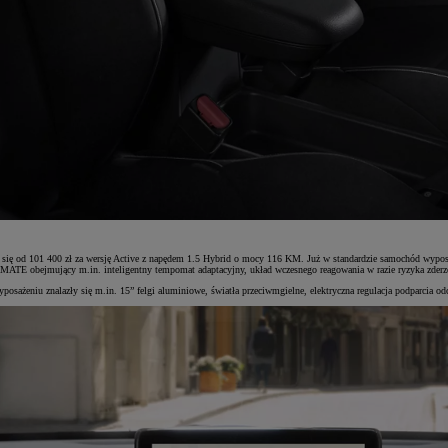
się od 101 400 zł za wersję Active z napędem 1.5 Hybrid o mocy 116 KM. Już w standardzie samochód wyposa
-MATE obejmujący m.in. inteligentny tempomat adaptacyjny, układ wczesnego reagowania w razie ryzyka zderz
eniu znalazły się m.in. 15” felgi aluminiowe, światła przeciwmgielne, elektryczna regulacja podparcia odc