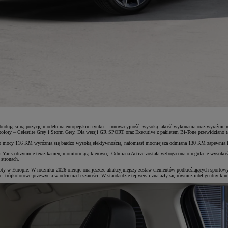
budują silną pozycję modelu na europejskim rynku – innowacyjność, wysoką jakość wykonania oraz wyraźnie mi
lory – Celestite Grey i Storm Grey. Dla wersji GR SPORT oraz Executive z pakietem Bi-Tone przewidziano t
 mocy 116 KM wyróżnia się bardzo wysoką efektywnością, natomiast mocniejsza odmiana 130 KM zapewnia lep
ris otrzymuje teraz kamerę monitorującą kierowcę. Odmiana Active została wzbogacona o regulację wysokości fo
stronach.
ty w Europie. W roczniku 2026 oferuje ona jeszcze atrakcyjniejszy zestaw elementów podkreślających sportow
 trójkolorowe przeszycia w odcieniach szarości. W standardzie tej wersji znalazły się również inteligentny kl