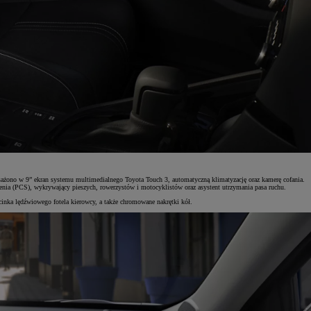
żono w 9” ekran systemu multimedialnego Toyota Touch 3, automatyczną klimatyzację oraz kamerę cofania.
enia (PCS), wykrywający pieszych, rowerzystów i motocyklistów oraz asystent utrzymania pasa ruchu.
inka lędźwiowego fotela kierowcy, a także chromowane nakrętki kół.