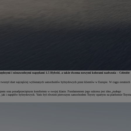
szczędnymi i niezawodnymi napędami 1.5 Hybrid, a także dwoma nowymi kolorami nadwozia – Celestite
ku tworzył duet najczęściej wybieranych samochodów hybrydowych przez klientów w Europie. W ciągu ostatnich
signem oraz ponadprzeciętnym komfortem w swojej klasie. Fundamentem jego sukcesu jest idea „małego
a, jak i napędów hybrydowych. Yaris był również pierwszym samochodem Toyoty opartym na platformie Toyota