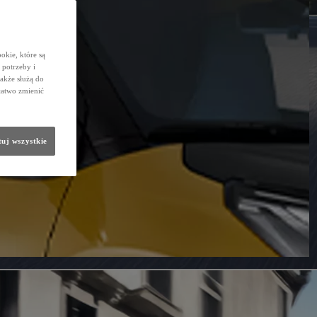
okie, które są
potrzeby i
także służą do
łatwo zmienić
uj wszystkie