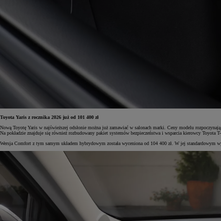
Od
105 300 zł
Corolla Hatchback
HYBRID
Toyota Yaris z rocznika 2026 już od 101 400 zł
Nową Toyotę Yaris w najświeższej odsłonie można już zamawiać w salonach marki. Ceny modelu rozpoczynają 
Na pokładzie znajduje się również rozbudowany pakiet systemów bezpieczeństwa i wsparcia kierowcy Toyota T
Wersja Comfort z tym samym układem hybrydowym została wyceniona od 104 400 zł. W jej standardowym wyposaż