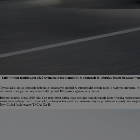
Yaris w roku modelowym 2026 wyznacza nowe standardy w segmencie B, oferując jeszcze bogatsze wyp
Toyota Yaris od lat pozostaje jednym z kluczowych modeli w europejskiej ofercie marki i ważnym motorem jej
dwunastu miesięcy do nabywców trafiło ponad 166 tysięcy egzemplarzy Yarisa.
Od
81 900 zł
Historia modelu sięga 1999 roku i od tego czasu każda nowa odsłona konsekwentnie łączy wysoką niezawodno
samochodu o dużych możliwościach”, w którym kompaktowe nadwozie skrywa przestronne i praktyczne wnętrze
New Global Architecture (TNGA) GA-B.
Yaris Cross
HYBRID