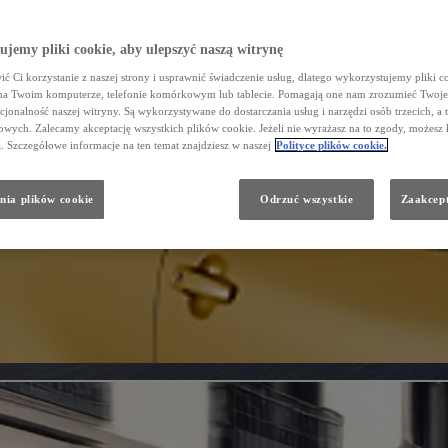
jemy pliki cookie, aby ulepszyć naszą witrynę
ć Ci korzystanie z naszej strony i usprawnić świadczenie usług, dlatego wykorzystujemy pliki co
na Twoim komputerze, telefonie komórkowym lub tablecie. Pomagają one nam zrozumieć Twoje 
cjonalność naszej witryny. Są wykorzystywane do dostarczania usług i narzędzi osób trzecich, a 
wych. Zalecamy akceptację wszystkich plików cookie. Jeżeli nie wyrażasz na to zgody, możesz 
a. Szczegółowe informacje na ten temat znajdziesz w naszej
Polityce plików cookie.
nia plików cookie
Odrzuć wszystkie
Zaakcept