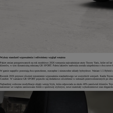
Wyższy standard wyposażenia i odświeżony wygląd wnętrza
Pakiet zmian przygotowanych na rok modelowy 2026 wzmacnia najważniejsze atuty Toyoty Yaris, które od lat 
klientów, w tym dynamiczną odmianę GR SPORT. Paleta lakierów nadwozia została uzupełniona o dwa nowe ko
W gamie napędów pozostają dwa sprawdzone, oszczędne i niezawodne układy hybrydowe. Wariant 1.5 Hybrid o
Rocznik 2026 przynosi również rozszerzenie wyposażenia standardowego we wszystkich wersjach. Każda Toyota Ya
Comfort. W wariancie GR SPORT pojawiło się dodatkowo oświetlenie w osłonach przeciwsłonecznych po obu 
Najbardziej widoczne modyfikacje objęły wersję Style, która odpowiada za około 40% zamówień klientów Toyo
natomiast we wnętrzu zastosowano fotele o sportowej stylistyce, nowe materiały wykończeniowe oraz eleganckie,