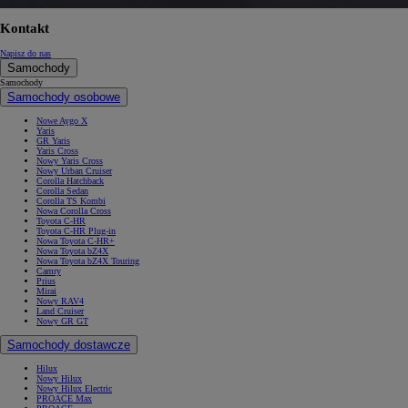
Kontakt
Napisz do nas
Samochody
Samochody
Samochody osobowe
Nowe Aygo X
Yaris
GR Yaris
Yaris Cross
Nowy Yaris Cross
Nowy Urban Cruiser
Corolla Hatchback
Corolla Sedan
Corolla TS Kombi
Nowa Corolla Cross
Toyota C-HR
Toyota C-HR Plug-in
Nowa Toyota C-HR+
Nowa Toyota bZ4X
Nowa Toyota bZ4X Touring
Camry
Prius
Mirai
Nowy RAV4
Land Cruiser
Nowy GR GT
Samochody dostawcze
Hilux
Nowy Hilux
Nowy Hilux Electric
PROACE Max