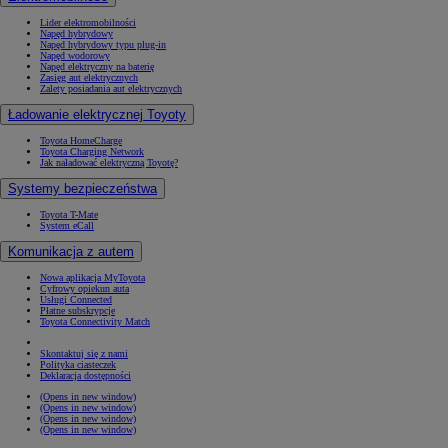
Lider elektromobilności
Napęd hybrydowy
Napęd hybrydowy typu plug-in
Napęd wodorowy
Napęd elektryczny na baterię
Zasięg aut elektrycznych
Zalety posiadania aut elektrycznych
Ładowanie elektrycznej Toyoty
Toyota HomeCharge
Toyota Charging Network
Jak naładować elektryczną Toyotę?
Systemy bezpieczeństwa
Toyota T-Mate
System eCall
Komunikacja z autem
Nowa aplikacja MyToyota
Cyfrowy opiekun auta
Usługi Connected
Płatne subskrypcje
Toyota Connectivity Match
Skontaktuj się z nami
Polityka ciasteczek
Deklaracja dostępności
(Opens in new window)
(Opens in new window)
(Opens in new window)
(Opens in new window)