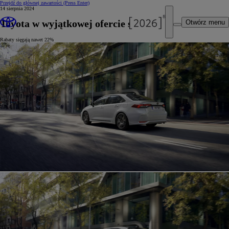
Przejdź do głównej zawartości
(Press Enter)
14 sierpnia 2024
Toyota w wyjątkowej ofercie specjalnej
Otwórz menu
Rabaty sięgają nawet 22%