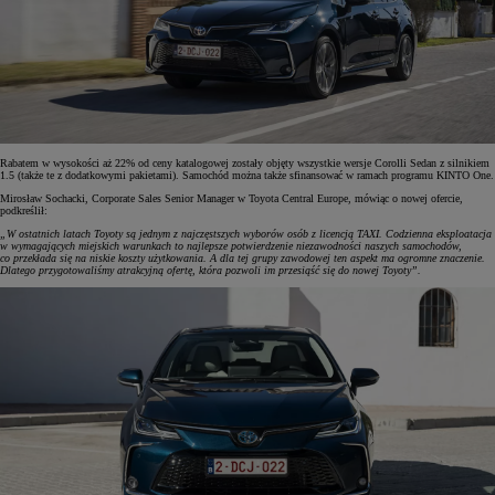
Rabatem w wysokości aż 22% od ceny katalogowej zostały objęty wszystkie wersje Corolli Sedan z silnikiem
1.5 (także te z dodatkowymi pakietami). Samochód można także sfinansować w ramach programu KINTO One.
Mirosław Sochacki, Corporate Sales Senior Manager w Toyota Central Europe, mówiąc o nowej ofercie,
podkreślił:
„W ostatnich latach Toyoty są jednym z najczęstszych wyborów osób z licencją TAXI. Codzienna eksploatacja
w wymagających miejskich warunkach to najlepsze potwierdzenie niezawodności naszych samochodów,
co przekłada się na niskie koszty użytkowania. A dla tej grupy zawodowej ten aspekt ma ogromne znaczenie.
Dlatego przygotowaliśmy atrakcyjną ofertę, która pozwoli im przesiąść się do nowej Toyoty”.