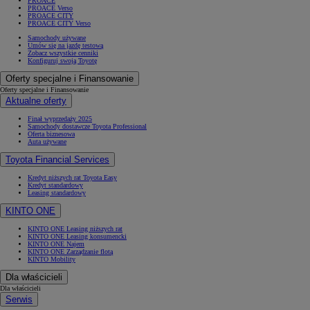
PROACE
PROACE Verso
PROACE CITY
PROACE CITY Verso
Samochody używane
Umów się na jazdę testową
Zobacz wszystkie cenniki
Konfiguruj swoją Toyotę
Oferty specjalne i Finansowanie
Oferty specjalne i Finansowanie
Aktualne oferty
Finał wyprzedaży 2025
Samochody dostawcze Toyota Professional
Oferta biznesowa
Auta używane
Toyota Financial Services
Kredyt niższych rat Toyota Easy
Kredyt standardowy
Leasing standardowy
KINTO ONE
KINTO ONE Leasing niższych rat
KINTO ONE Leasing konsumencki
KINTO ONE Najem
KINTO ONE Zarządzanie flotą
KINTO Mobility
Dla właścicieli
Dla właścicieli
Serwis