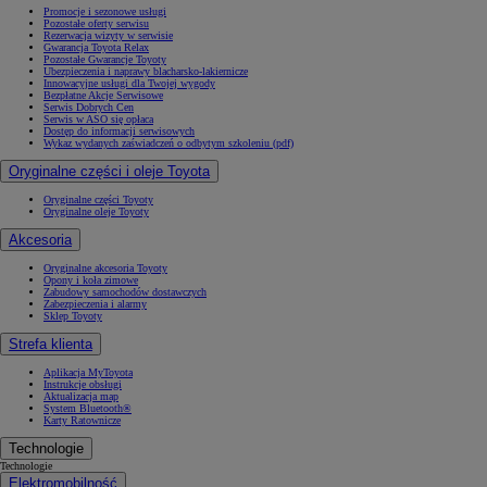
Promocje i sezonowe usługi
Pozostałe oferty serwisu
Rezerwacja wizyty w serwisie
Gwarancja Toyota Relax
Pozostałe Gwarancje Toyoty
Ubezpieczenia i naprawy blacharsko-lakiernicze
Innowacyjne usługi dla Twojej wygody
Bezpłatne Akcje Serwisowe
Serwis Dobrych Cen
Serwis w ASO się opłaca
Dostęp do informacji serwisowych
Wykaz wydanych zaświadczeń o odbytym szkoleniu (pdf)
Oryginalne części i oleje Toyota
Oryginalne części Toyoty
Oryginalne oleje Toyoty
Akcesoria
Oryginalne akcesoria Toyoty
Opony i koła zimowe
Zabudowy samochodów dostawczych
Zabezpieczenia i alarmy
Sklep Toyoty
Strefa klienta
Aplikacja MyToyota
Instrukcje obsługi
Aktualizacja map
System Bluetooth®
Karty Ratownicze
Technologie
Technologie
Elektromobilność