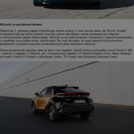
Hybrydy ze specjalnym rabatem
Najnowszą, 5. generację napędu hybrydowego można spotkać w coraz szerszej gamie aut Toyoty. Pojazdy
te charakteryzują się niskim średnim zużyciem paliwa oraz długim czasem poruszania się wyłącznie
z wykorzystaniem napędu elektrycznego. Hybrydy są też mniej awaryjne i kosztowne w naprawie podzespołów,
co przekłada się na niższe koszty użytkowania. Nic więc dziwnego, że coraz większa liczba przewozów
pasażerskich w polskich miastach świadczonych jest przez hybrydowe taksówki.
Toyota przygotowała specjalny rabat na auta z tym napędem. Zyskać można w przypadku nowej Toyoty C-HR
– zarówno z napędem 1.8 Hybrid, jak i z mocniejszym układem 2.0 Hybrid Dynamic Force. Oferta obejmuje
też model Corolla 1.8 Hybrid z nadwoziami Sedan i TS Kombi oraz hybrydową limuzynę Camry.