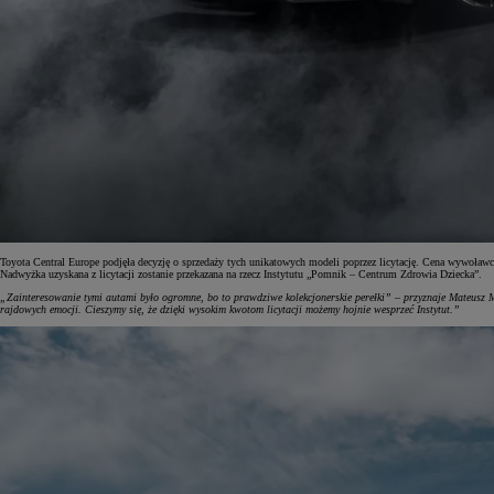
Toyota Central Europe podjęła decyzję o sprzedaży tych unikatowych modeli poprzez licytację. Cena wywoławc
Nadwyżka uzyskana z licytacji zostanie przekazana na rzecz Instytutu „Pomnik – Centrum Zdrowia Dziecka”.
„Zainteresowanie tymi autami było ogromne, bo to prawdziwe kolekcjonerskie perełki” – przyznaje Mateusz 
rajdowych emocji. Cieszymy się, że dzięki wysokim kwotom licytacji możemy hojnie wesprzeć Instytut.”