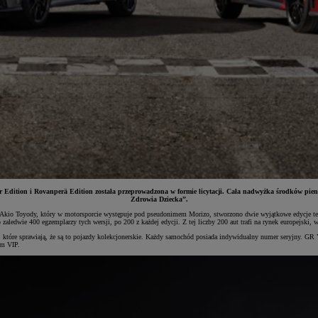
 Edition i Rovanperä Edition została przeprowadzona w formie licytacji. Cała nadwyżka środków pien
Zdrowia Dziecka”.
 Akio Toyody, który w motorsporcie występuje pod pseudonimem Morizo, stworzono dwie wyjątkowe edycje teg
 400 egzemplarzy tych wersji, po 200 z każdej edycji. Z tej liczby 200 aut trafi na rynek europejski, w t
które sprawiają, że są to pojazdy kolekcjonerskie. Każdy samochód posiada indywidualny numer seryjny. GR Y
em VIP.