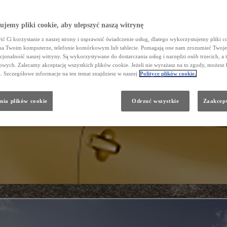
jemy pliki cookie, aby ulepszyć naszą witrynę
ć Ci korzystanie z naszej strony i usprawnić świadczenie usług, dlatego wykorzystujemy pliki co
na Twoim komputerze, telefonie komórkowym lub tablecie. Pomagają one nam zrozumieć Twoje 
cjonalność naszej witryny. Są wykorzystywane do dostarczania usług i narzędzi osób trzecich, a 
wych. Zalecamy akceptację wszystkich plików cookie. Jeżeli nie wyrażasz na to zgody, możesz 
a. Szczegółowe informacje na ten temat znajdziesz w naszej
Polityce plików cookie.
nia plików cookie
Odrzuć wszystkie
Zaakcept