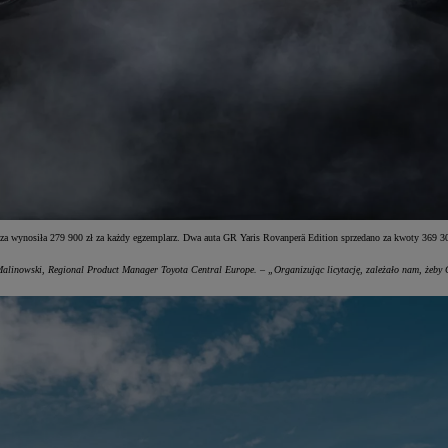
za wynosiła 279 900 zł za każdy egzemplarz. Dwa auta GR Yaris Rovanperä Edition sprzedano za kwoty 369 300
Malinowski, Regional Product Manager Toyota Central Europe. – „Organizując licytację, zależało nam, żeby