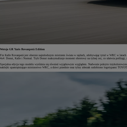
Od
105 300 zł
Corolla Hatchback
HYBRID
Wersja GR Yaris Rovanperä Edition
Fin Kalle Rovanperä jest obecnie najmłodszym mistrzem świata w rajdach, zdobywając tytuł w WRC w latach 2
4x4: Donut, Kalle i Normal. Tryb Donut maksymalizuje moment obrotowy na tylnej osi, co ułatwia poślizgi, ze
Specjalna edycja tego modelu wyróżnia się również wyjątkowym wyglądem. Nadwozie pokryto trzykolorowym la
naklejki upamiętniające mistrzostwo WRC, a drzwi przednie oraz tylny zderzak ozdobiono logotypami TOYOTA