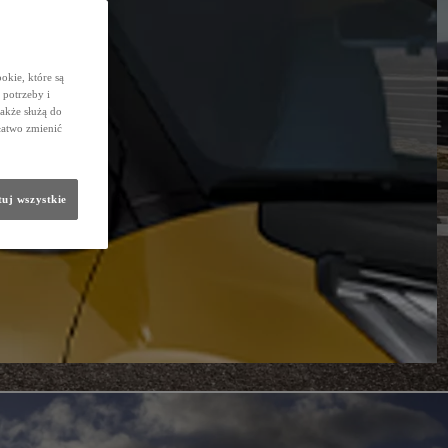
okie, które są
potrzeby i
także służą do
łatwo zmienić
uj wszystkie