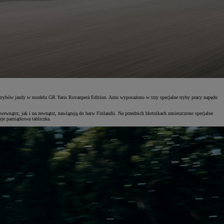
a trybów jazdy w modelu GR Yaris Rovanperä Edition. Auto wyposażono w trzy specjalne tryby pracy napędu
nątrz, jak i na zewnątrz, nawiązują do barw Finlandii. Na przednich błotnikach umieszczono specjalne
je pamiątkowa tabliczka.