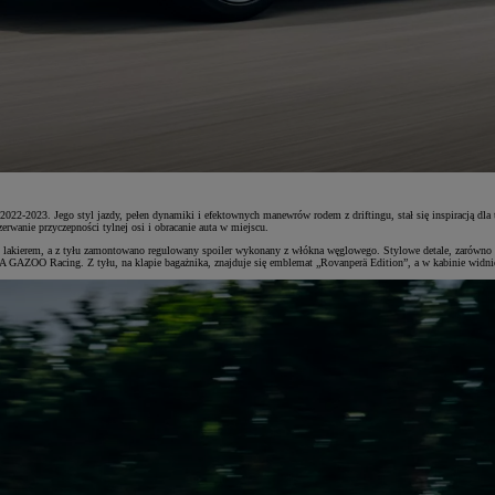
022-2023. Jego styl jazdy, pełen dynamiki i efektownych manewrów rodem z driftingu, stał się inspiracją dl
rwanie przyczepności tylnej osi i obracanie auta w miejscu.
kierem, a z tyłu zamontowano regulowany spoiler wykonany z włókna węglowego. Stylowe detale, zarówno wew
 GAZOO Racing. Z tyłu, na klapie bagażnika, znajduje się emblemat „Rovanperä Edition”, a w kabinie widnie