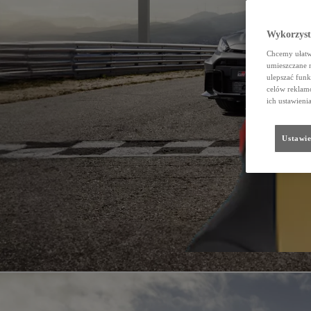
Wykorzystu
Chcemy ułatwi
umieszczane 
ulepszać funk
celów reklamo
ich ustawieni
Ustawie