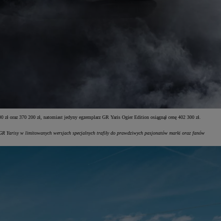
 zł oraz 370 200 zł, natomiast jedyny egzemplarz GR Yaris Ogier Edition osiągnął cenę 402 300 zł.
 GR Yarisy w limitowanych wersjach specjalnych trafiły do prawdziwych pasjonatów marki oraz fanów