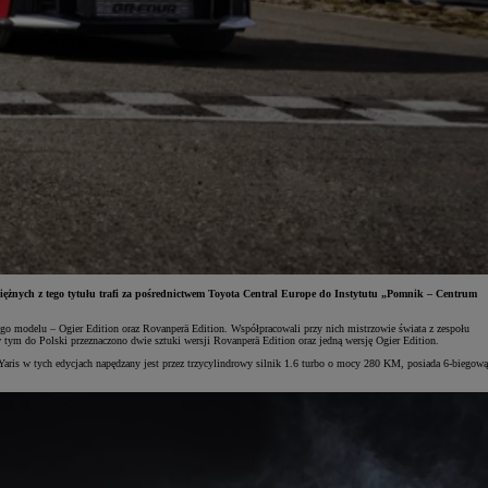
iężnych z tego tytułu trafi za pośrednictwem Toyota Central Europe do Instytutu „Pomnik – Centrum
o modelu – Ogier Edition oraz Rovanperä Edition. Współpracowali przy nich mistrzowie świata z zespołu
ym do Polski przeznaczono dwie sztuki wersji Rovanperä Edition oraz jedną wersję Ogier Edition.
aris w tych edycjach napędzany jest przez trzycylindrowy silnik 1.6 turbo o mocy 280 KM, posiada 6-biegową