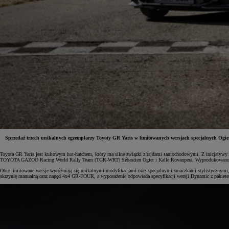
Sprzedaż trzech unikalnych egzemplarzy Toyoty GR Yaris w limitowanych wersjach specjalnych Ogier
Toyota GR Yaris jest kultowym hot-hatchem, który ma silne związki z rajdami samochodowymi. Z inicjatywy
Od
81 900 zł
TOYOTA GAZOO Racing World Rally Team (TGR-WRT) Sébastien Ogier i Kalle Rovanperä. Wyprodukowano zaledwie
Obie limitowane wersje wyróżniają się unikalnymi modyfikacjami oraz specjalnymi smaczkami stylistycznymi, 
Yaris Cross
skrzynię manualną oraz napęd 4x4 GR-FOUR, a wyposażenie odpowiada specyfikacji wersji Dynamic z pakiet
HYBRID