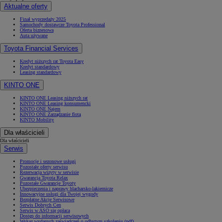
Aktualne oferty
Finał wyprzedaży 2025
Samochody dostawcze Toyota Professional
Oferta biznesowa
Auta używane
Toyota Financial Services
Kredyt niższych rat Toyota Easy
Kredyt standardowy
Leasing standardowy
KINTO ONE
KINTO ONE Leasing niższych rat
KINTO ONE Leasing konsumencki
KINTO ONE Najem
KINTO ONE Zarządzanie flotą
KINTO Mobility
Dla właścicieli
Dla właścicieli
Serwis
Promocje i sezonowe usługi
Pozostałe oferty serwisu
Rezerwacja wizyty w serwisie
Gwarancja Toyota Relax
Pozostałe Gwarancje Toyoty
Ubezpieczenia i naprawy blacharsko-lakiernicze
Innowacyjne usługi dla Twojej wygody
Bezpłatne Akcje Serwisowe
Serwis Dobrych Cen
Serwis w ASO się opłaca
Dostęp do informacji serwisowych
Wykaz wydanych zaświadczeń o odbytym szkoleniu (pdf)