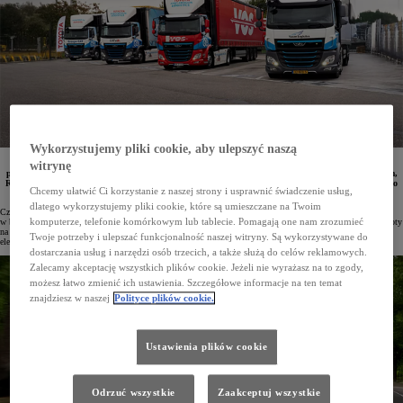
Wykorzystujemy pliki cookie, aby ulepszyć naszą
Od maja 2025 roku Toyota Motor Europe testuje 4 ciężarówki zasilane wodorowymi ogniwami
witrynę
paliwowymi, wykorzystując je w logistyce. Pojazdy te kursują między Diest w Belgii a Amsterdamem,
Rotterdamem, Lille i Kolonią. Do tej pory łącznie pokonały już ponad 80 000 km, zużywając średnio
Chcemy ułatwić Ci korzystanie z naszej strony i usprawnić świadczenie usług,
7 kg wodoru na 100 km.
dlatego wykorzystujemy pliki cookie, które są umieszczane na Twoim
Cztery wodorowe ciężarówki od maja 2025 roku stanowią część floty Toyota Parts Centre Europe (TPCE)
komputerze, telefonie komórkowym lub tablecie. Pomagają one nam zrozumieć
w belgijskim Diest. To centrum dystrybucji części i akcesoriów obsługuje ponad 3 tys. stacji dilerskich Toyoty
na 44 rynkach. Każdego roku przez TPCE przechodzi 120 mln podzespołów, co oznacza, że ponad 500 tys.
Twoje potrzeby i ulepszać funkcjonalność naszej witryny. Są wykorzystywane do
elementów jest codziennie przyjmowanych i wysyłanych w ramach 200 kursów ciężarówek.
dostarczania usług i narzędzi osób trzecich, a także służą do celów reklamowych.
Zalecamy akceptację wszystkich plików cookie. Jeżeli nie wyrażasz na to zgody,
możesz łatwo zmienić ich ustawienia. Szczegółowe informacje na ten temat
znajdziesz w naszej
Polityce plików cookie.
Ustawienia plików cookie
Odrzuć wszystkie
Zaakceptuj wszystkie