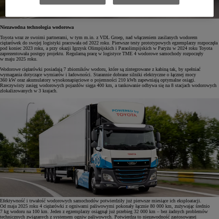
Niezawodna technologia wodorowa
Toyota wraz ze swoimi partnerami, w tym m.in. z VDL Groep, nad włączeniem zasilanych wodorem
ciężarówek do swojej logistyki pracowała od 2022 roku. Pierwsze testy prototypowych egzemplarzy rozpoczęła
pod koniec 2023 roku, a przy okazji Igrzysk Olimpijskich i Paraolimpijskich w Paryżu w 2024 roku Toyota
zaprezentowała postępy projektu. Regularną pracę w logistyce TME 4 wodorowe samochody rozpoczęły
w maju 2025 roku.
Wodorowe ciężarówki posiadają 7 zbiorników wodoru, które są zintegrowane z kabiną tak, by spełniać
wymagania dotyczące wymiarów i ładowności. Starannie dobrane silniki elektryczne o łącznej mocy
360 kW oraz akumulatory wysokonapięciowe o pojemności 210 kWh zapewniają optymalne osiągi.
Rzeczywisty zasięg wodorowych pojazdów sięga 400 km, a tankowanie odbywa się na 8 stacjach wodorowych
zlokalizowanych w 3 krajach.
Efektywność i trwałość wodorowych samochodów potwierdziły już pierwsze miesiące ich eksploatacji.
Od maja 2025 roku 4 ciężarówki z ogniwami paliwowymi pokonały łącznie 80 000 km, zużywając średnio
7 kg wodoru na 100 km. Jeden z egzemplarzy osiągnął już przebieg 32 000 km – bez żadnych problemów
technicznych związanych z systemem ogniw paliwowych. Potwierdza to niezawodność zastosowanej