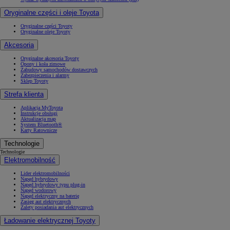
Oryginalne części i oleje Toyota
Oryginalne części Toyoty
Oryginalne oleje Toyoty
Akcesoria
Oryginalne akcesoria Toyoty
Opony i koła zimowe
Zabudowy samochodów dostawczych
Zabezpieczenia i alarmy
Sklep Toyoty
Strefa klienta
Aplikacja MyToyota
Instrukcje obsługi
Aktualizacja map
System Bluetooth®
Karty Ratownicze
Technologie
Technologie
Elektromobilność
Lider elektromobilności
Napęd hybrydowy
Napęd hybrydowy typu plug-in
Napęd wodorowy
Napęd elektryczny na baterię
Zasięg aut elektrycznych
Zalety posiadania aut elektrycznych
Ładowanie elektrycznej Toyoty