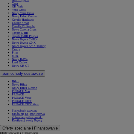
Yaris
GR Yaris
Yaris Cross
Nowy Yaris Cross
Nowy Urban Cruiser
Corolla Hatchback
Corolla Sedan
Corolla TS Kombi
Nowa Corolla Cross
Toyota C-HR
Toyota C-HR Plug-in
Nowa Toyota C-HR+
Nowa Toyota bZ4X
Nowa Toyota bZ4X Touring
Camry
Prius
Mirai
Nowy RAV4
Land Cruiser
Nowy GR GT
Samochody dostawcze
Hilux
Nowy Hilux
Nowy Hilux Electric
PROACE Max
PROACE
PROACE Verso
PROACE CITY
PROACE CITY Verso
Samochody używane
Umów się na jazdę testową
Zobacz wszystkie cenniki
Konfiguruj swoją Toyotę
Oferty specjalne i Finansowanie
Oferty specjalne i Finansowanie