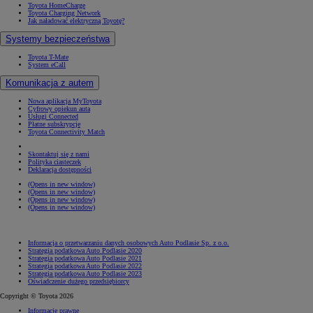
Toyota HomeCharge
Toyota Charging Network
Jak naładować elektryczną Toyotę?
Systemy bezpieczeństwa
Toyota T-Mate
System eCall
Komunikacja z autem
Nowa aplikacja MyToyota
Cyfrowy opiekun auta
Usługi Connected
Płatne subskrypcje
Toyota Connectivity Match
Skontaktuj się z nami
Polityka ciasteczek
Deklaracja dostępności
(Opens in new window)
(Opens in new window)
(Opens in new window)
(Opens in new window)
Informacja o przetwarzaniu danych osobowych Auto Podlasie Sp. z o.o.
Strategia podatkowa Auto Podlasie 2020
Strategia podatkowa Auto Podlasie 2021
Strategia podatkowa Auto Podlasie 2022
Strategia podatkowa Auto Podlasie 2023
Oświadczenie dużego przedsiębiorcy
Copyright © Toyota 2026
Informacje prawne