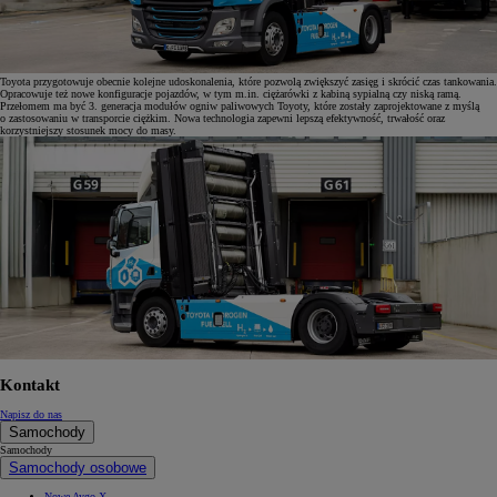
Toyota przygotowuje obecnie kolejne udoskonalenia, które pozwolą zwiększyć zasięg i skrócić czas tankowania.
Opracowuje też nowe konfiguracje pojazdów, w tym m.in. ciężarówki z kabiną sypialną czy niską ramą.
Przełomem ma być 3. generacja modułów ogniw paliwowych Toyoty, które zostały zaprojektowane z myślą
o zastosowaniu w transporcie ciężkim. Nowa technologia zapewni lepszą efektywność, trwałość oraz
korzystniejszy stosunek mocy do masy.
Kontakt
Napisz do nas
Samochody
Samochody
Samochody osobowe
Nowe Aygo X