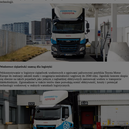
technologii.
Wodorowe ciężarówki szansą dla logistyki
Wykorzystywanie w logistyce ciężarówek wodorowych z ogniwami paliwowymi przybliża Toyota Motor
Europe do realizacji założeń marki i osiągnięcia neutralności węglowej do 2040 roku. Japoński koncern skupia
się obecnie na takich pojazdach jako jednym z najbardziej efektywnych zastosowań wodoru w transporcie
dalekobieżnym. Zgromadzone w trakcie testów dane pozwalają ocenić efektywność, koszty i potencjał
technologii wodorowej w realnych warunkach logistycznych.