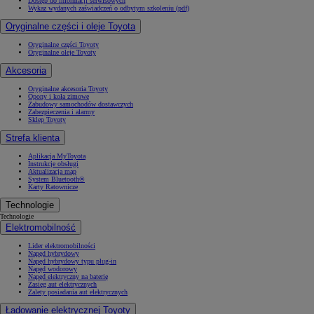
Dostęp do informacji serwisowych
Wykaz wydanych zaświadczeń o odbytym szkoleniu (pdf)
Oryginalne części i oleje Toyota
Oryginalne części Toyoty
Oryginalne oleje Toyoty
Akcesoria
Oryginalne akcesoria Toyoty
Opony i koła zimowe
Zabudowy samochodów dostawczych
Zabezpieczenia i alarmy
Sklep Toyoty
Strefa klienta
Aplikacja MyToyota
Instrukcje obsługi
Aktualizacja map
System Bluetooth®
Karty Ratownicze
Technologie
Technologie
Elektromobilność
Lider elektromobilności
Napęd hybrydowy
Napęd hybrydowy typu plug-in
Napęd wodorowy
Napęd elektryczny na baterię
Zasięg aut elektrycznych
Zalety posiadania aut elektrycznych
Ładowanie elektrycznej Toyoty