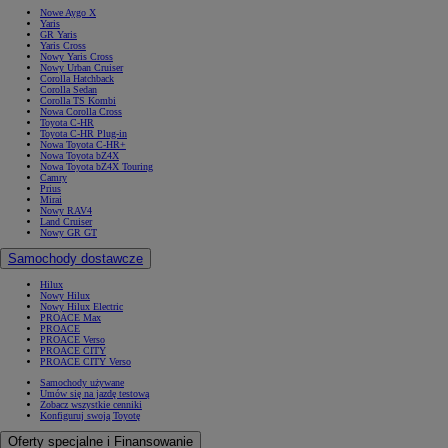
Nowe Aygo X
Yaris
GR Yaris
Yaris Cross
Nowy Yaris Cross
Nowy Urban Cruiser
Corolla Hatchback
Corolla Sedan
Corolla TS Kombi
Nowa Corolla Cross
Toyota C-HR
Toyota C-HR Plug-in
Nowa Toyota C-HR+
Nowa Toyota bZ4X
Nowa Toyota bZ4X Touring
Camry
Prius
Mirai
Nowy RAV4
Land Cruiser
Nowy GR GT
Samochody dostawcze
Hilux
Nowy Hilux
Nowy Hilux Electric
PROACE Max
PROACE
PROACE Verso
PROACE CITY
PROACE CITY Verso
Samochody używane
Umów się na jazdę testową
Zobacz wszystkie cenniki
Konfiguruj swoją Toyotę
Oferty specjalne i Finansowanie