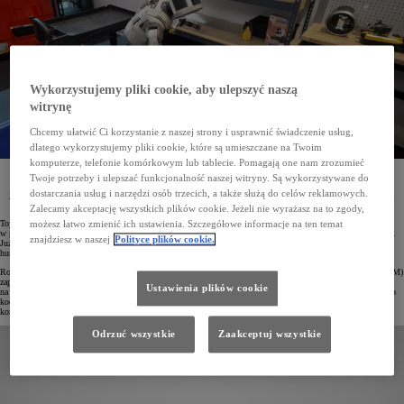
Wykorzystujemy pliki cookie, aby ulepszyć naszą
witrynę
Chcemy ułatwić Ci korzystanie z naszej strony i usprawnić świadczenie usług,
dlatego wykorzystujemy pliki cookie, które są umieszczane na Twoim
komputerze, telefonie komórkowym lub tablecie. Pomagają one nam zrozumieć
Toyota Research Institute (TRI) wraz z Boston Dynamics ogłosiły najnowsze osiągnięcia w rozwoju
Twoje potrzeby i ulepszać funkcjonalność naszej witryny. Są wykorzystywane do
humanoidalnego robota Atlas. Dzięki zastosowaniu sztucznej inteligencji maszyna potrafi teraz
dostarczania usług i narzędzi osób trzecich, a także służą do celów reklamowych.
jednocześnie poruszać się i realizować złożone zadania manualne. Co więcej, wprowadzanie nowych
umiejętności odbywa się sprawnie i nie wymaga pisania dodatkowego kodu.
Zalecamy akceptację wszystkich plików cookie. Jeżeli nie wyrażasz na to zgody,
Toyota Research Institute (TRI), uznawany za światowego lidera w dziedzinie sztucznej inteligencji,
możesz łatwo zmienić ich ustawienia. Szczegółowe informacje na ten temat
w październiku 2024 roku nawiązał bliższą współpracę z Boston Dynamics, pionierem w dziedzinie robotyki.
znajdziesz w naszej
Polityce plików cookie.
Już niespełna dziesięć miesięcy później obie organizacje poinformowały o istotnych postępach w rozwoju
humanoidalnego robota.
Robot Atlas firmy Boston Dynamics korzystający z opracowanych przez TRI Dużych Modeli Zachowań (LBM)
zaprezentował nowe możliwości, łącząc poruszanie się, precyzyjne działania manualne i bieżące reagowanie
Ustawienia plików cookie
na otoczenie. W przeciwieństwie do poprzedniej generacji nauka nowych umiejętności nie wymagała ręcznego
kodowania. Dzięki zastosowaniu LBM Atlas błyskawicznie adaptuje się do nowych zadań, eliminując
konieczność pisania dodatkowych linijek kodu.
Odrzuć wszystkie
Zaakceptuj wszystkie