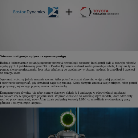
Sztuczna inteligencja wpływa na ogromne postępy
Badania jednoznacznie pokazują ogromny potencjał technologii sztucznej inteligencji (AI) w rozwoju robotów
asystujących. Opublikowany przez TRI i Boston Dynamics materiał wideo prezentuje robota, który nie tylko
porusza się po pomieszczeniu, lecz także schyla się po przedmioty w skrzyni, podnosi je z podłogi i przenosi
do dużego kosza.
Jego możliwości są jednak znacznie szersze. Atlas potrafi otworzyć skrzynię, wyjąć z niej przedmioty
i adekwatnie zareagować, gdy drzwiczki nagle się zamkną. Kiedy skrzynia zmienia swoje miejsce, robot potrafi
ją przysunąć, wykonując płynne, niemal ludzkie ruchy.
Demonstrowano również, jak robot sortuje elementy, składa je i umieszcza w odpowiednich miejscach
na półkach czy w specjalnych pojemnikach. W przeciwieństwie do wcześniejszych modeli, które oddzielały
ruch od pracy manualnej, nowy Atlas działa pod pełną kontrolą LBM, co umożliwia synchronizację pracy
górnych i dolnych części korpusu.