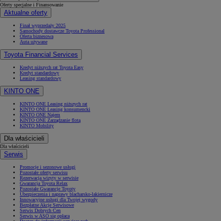
Oferty specjalne i Finansowanie
Aktualne oferty
Finał wyprzedaży 2025
Samochody dostawcze Toyota Professional
Oferta biznesowa
Auta używane
Toyota Financial Services
Kredyt niższych rat Toyota Easy
Kredyt standardowy
Leasing standardowy
KINTO ONE
KINTO ONE Leasing niższych rat
KINTO ONE Leasing konsumencki
KINTO ONE Najem
KINTO ONE Zarządzanie flotą
KINTO Mobility
Dla właścicieli
Dla właścicieli
Serwis
Promocje i sezonowe usługi
Pozostałe oferty serwisu
Rezerwacja wizyty w serwisie
Gwarancja Toyota Relax
Pozostałe Gwarancje Toyoty
Ubezpieczenia i naprawy blacharsko-lakiernicze
Innowacyjne usługi dla Twojej wygody
Bezpłatne Akcje Serwisowe
Serwis Dobrych Cen
Serwis w ASO się opłaca