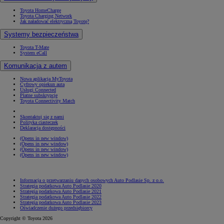
Toyota HomeCharge
Toyota Charging Network
Jak naładować elektryczną Toyotę?
Systemy bezpieczeństwa
Toyota T-Mate
System eCall
Komunikacja z autem
Nowa aplikacja MyToyota
Cyfrowy opiekun auta
Usługi Connected
Płatne subskrypcje
Toyota Connectivity Match
Skontaktuj się z nami
Polityka ciasteczek
Deklaracja dostępności
(Opens in new window)
(Opens in new window)
(Opens in new window)
(Opens in new window)
Informacja o przetwarzaniu danych osobowych Auto Podlasie Sp. z o.o.
Strategia podatkowa Auto Podlasie 2020
Strategia podatkowa Auto Podlasie 2021
Strategia podatkowa Auto Podlasie 2022
Strategia podatkowa Auto Podlasie 2023
Oświadczenie dużego przedsiębiorcy
Copyright © Toyota 2026