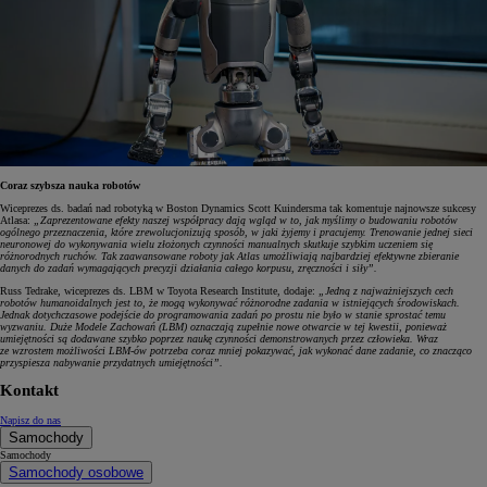
Coraz szybsza nauka robotów
Wiceprezes ds. badań nad robotyką w Boston Dynamics Scott Kuindersma tak komentuje najnowsze sukcesy
Atlasa:
„Zaprezentowane efekty naszej współpracy dają wgląd w to, jak myślimy o budowaniu robotów
ogólnego przeznaczenia, które zrewolucjonizują sposób, w jaki żyjemy i pracujemy. Trenowanie jednej sieci
neuronowej do wykonywania wielu złożonych czynności manualnych skutkuje szybkim uczeniem się
różnorodnych ruchów. Tak zaawansowane roboty jak Atlas umożliwiają najbardziej efektywne zbieranie
danych do zadań wymagających precyzji działania całego korpusu, zręczności i siły”.
Russ Tedrake, wiceprezes ds. LBM w Toyota Research Institute, dodaje:
„Jedną z najważniejszych cech
robotów humanoidalnych jest to, że mogą wykonywać różnorodne zadania w istniejących środowiskach.
Jednak dotychczasowe podejście do programowania zadań po prostu nie było w stanie sprostać temu
wyzwaniu. Duże Modele Zachowań (LBM) oznaczają zupełnie nowe otwarcie w tej kwestii, ponieważ
umiejętności są dodawane szybko poprzez naukę czynności demonstrowanych przez człowieka. Wraz
ze wzrostem możliwości LBM-ów potrzeba coraz mniej pokazywać, jak wykonać dane zadanie, co znacząco
przyspiesza nabywanie przydatnych umiejętności”.
Kontakt
Napisz do nas
Samochody
Samochody
Samochody osobowe