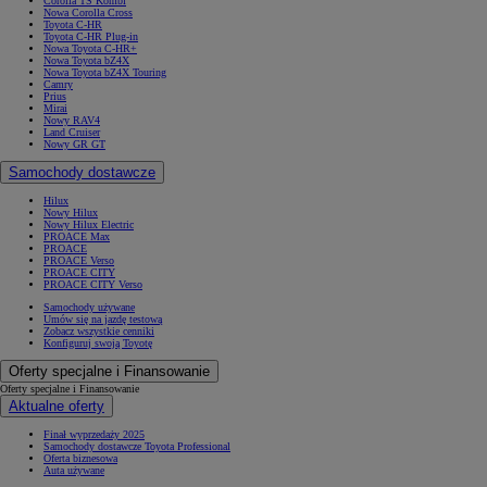
Corolla TS Kombi
Nowa Corolla Cross
Toyota C-HR
Toyota C-HR Plug-in
Nowa Toyota C-HR+
Nowa Toyota bZ4X
Nowa Toyota bZ4X Touring
Camry
Prius
Mirai
Nowy RAV4
Land Cruiser
Nowy GR GT
Samochody dostawcze
Hilux
Nowy Hilux
Nowy Hilux Electric
PROACE Max
PROACE
PROACE Verso
PROACE CITY
PROACE CITY Verso
Samochody używane
Umów się na jazdę testową
Zobacz wszystkie cenniki
Konfiguruj swoją Toyotę
Oferty specjalne i Finansowanie
Oferty specjalne i Finansowanie
Aktualne oferty
Finał wyprzedaży 2025
Samochody dostawcze Toyota Professional
Oferta biznesowa
Auta używane