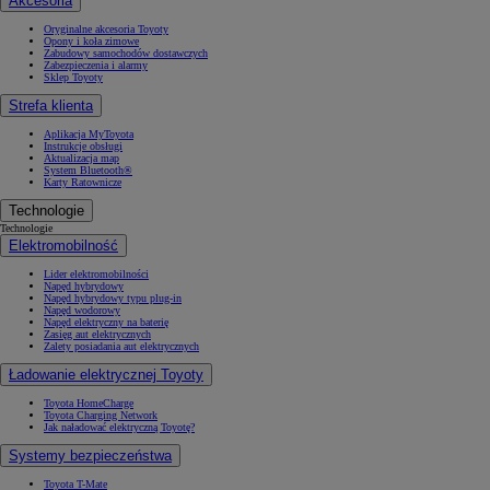
Akcesoria
Oryginalne akcesoria Toyoty
Opony i koła zimowe
Zabudowy samochodów dostawczych
Zabezpieczenia i alarmy
Sklep Toyoty
Strefa klienta
Aplikacja MyToyota
Instrukcje obsługi
Aktualizacja map
System Bluetooth®
Karty Ratownicze
Technologie
Technologie
Elektromobilność
Lider elektromobilności
Napęd hybrydowy
Napęd hybrydowy typu plug-in
Napęd wodorowy
Napęd elektryczny na baterię
Zasięg aut elektrycznych
Zalety posiadania aut elektrycznych
Ładowanie elektrycznej Toyoty
Toyota HomeCharge
Toyota Charging Network
Jak naładować elektryczną Toyotę?
Systemy bezpieczeństwa
Toyota T-Mate