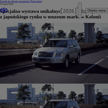
Przejdź do głównej zawartości
(Press Enter)
16 lipca 2024
Specjalna wystawa unikalnych modeli Toyoty
Otwórz menu
z japońskiego rynku w muzeum marki w Kolonii