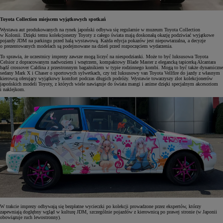
Toyota Collection miejscem wyjątkowych spotkań
Wystawa aut produkowanych na rynek japoński odbywa się regularnie w muzeum Toyota Collection
w Kolonii. Dzięki temu kolekcjonerzy Toyoty z całego świata mają doskonałą okazję podziwiać wyjątkowe
pojazdy JDM na parkingu przed halą wystawową. Każda edycja pokazów jest niepowtarzalna, a decyzje
o prezentowanych modelach są podejmowane na dzień przed rozpoczęciem wydarzenia.
To sprawia, że uczestnicy imprezy zawsze mogą liczyć na niespodzianki. Może to być luksusowa Toyota
Celsior z dopracowanym nadwoziem i wnętrzem, kompaktowy Blade Master z elegancką tapicerką Alcantara
bądź crossover Caldina z przestronnym bagażnikiem w typie rodzinnego kombi. Mogą to być także dynamiczne
sedany Mark X i Chaser o sportowych sylwetkach, czy też luksusowy van Toyota Vellfire do jazdy z własnym
kierowcą oferujący wyjątkowy komfort podczas długich podróży. Wystawie towarzyszy zlot kolekcjonerów
japońskich modeli Toyoty, z których wiele nawiązuje do świata mangi i anime dzięki specjalnym akcesoriom
i naklejkom.
W trakcie imprezy odbywają się bezpłatne wycieczki po kolekcji prowadzone przez ekspertów, którzy
zapewniają dogłębny wgląd w kulturę JDM, szczególnie pojazdów z kierownicą po prawej stronie (w Japonii
obowiązuje ruch lewostronny).