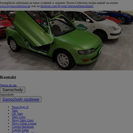
Szczegółowe informacje na temat wydarzeń w muzeum Toyota Collection można znaleźć na stronie
www.toyota-collection.de
oraz na
facebook.com/ToyotaCollectionDeutschland/
.
Kontakt
Napisz do nas
Samochody
Samochody
Samochody osobowe
Nowe Aygo X
Yaris
GR Yaris
Yaris Cross
Nowy Yaris Cross
Nowy Urban Cruiser
Corolla Hatchback
Corolla Sedan