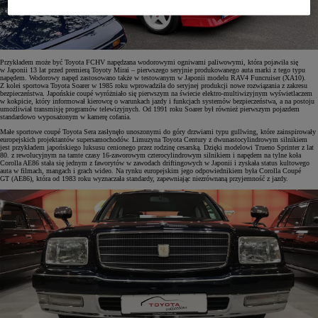
Przykładem może być Toyota FCHV napędzana wodorowymi ogniwami paliwowymi, która pojawiła się
w Japonii 13 lat przed premierą Toyoty Mirai – pierwszego seryjnie produkowanego auta marki z tego typu
napędem. Wodorowy napęd zastosowano także w testowanym w Japonii modelu RAV4 Funcruiser (XA10).
Z kolei sportowa Toyota Soarer w 1985 roku wprowadziła do seryjnej produkcji nowe rozwiązania z zakresu
bezpieczeństwa. Japońskie coupé wyróżniało się pierwszym na świecie elektro-multiwizyjnym wyświetlaczem
w kokpicie, który informował kierowcę o warunkach jazdy i funkcjach systemów bezpieczeństwa, a na postoju
umożliwiał transmisję programów telewizyjnych. Od 1991 roku Soarer był również pierwszym pojazdem
standardowo wyposażonym w kamerę cofania.
Małe sportowe coupé Toyota Sera zasłynęło unoszonymi do góry drzwiami typu gullwing, które zainspirowały
europejskich projektantów supersamochodów. Limuzyna Toyota Century z dwunastocylindrowym silnikiem
jest przykładem japońskiego luksusu cenionego przez rodzinę cesarską. Dzięki modelowi Trueno Sprinter z lat
80. z rewolucyjnym na tamte czasy 16-zaworowym czterocylindrowym silnikiem i napędem na tylne koła
Corolla AE86 stała się jednym z faworytów w zawodach driftingowych w Japonii i zyskała status kultowego
auta w filmach, mangach i grach wideo. Na rynku europejskim jego odpowiednikiem była Corolla Coupé
GT (AE86), która od 1983 roku wyznaczała standardy, zapewniając niezrównaną przyjemność z jazdy.