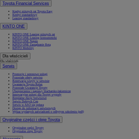
Toyota Financial Services
Kredyt niższych rat Toyota Easy
Kredyt standardowy
Leasing standardowy
KINTO ONE
KINTO ONE Leasing niższych rat
KINTO ONE Leasing konsumencki
KINTO ONE Najem
KINTO ONE Zarządzanie flotą
KINTO Mobility
Dla właścicieli
Dla właścicieli
Serwis
Promocje i sezonowe usługi
Pozostałe oferty serwisu
Rezerwacja wizyty w serwisie
Gwarancja Toyota Relax
Pozostałe Gwarancje Toyoty
Ubezpieczenia i naprawy blacharsko-lakiernicze
Innowacyjne usługi dla Twojej wygody
Bezpłatne Akcje Serwisowe
Serwis Dobrych Cen
Serwis w ASO się opłaca
Dostęp do informacji serwisowych
Wykaz wydanych zaświadczeń o odbytym szkoleniu (pdf)
Oryginalne części i oleje Toyota
Oryginalne części Toyoty
Oryginalne oleje Toyoty