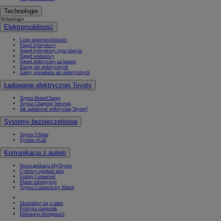
Technologie
Technologie
Elektromobilność
Lider elektromobilności
Napęd hybrydowy
Napęd hybrydowy typu plug-in
Napęd wodorowy
Napęd elektryczny na baterię
Zasięg aut elektrycznych
Zalety posiadania aut elektrycznych
Ładowanie elektrycznej Toyoty
Toyota HomeCharge
Toyota Charging Network
Jak naładować elektryczną Toyotę?
Systemy bezpieczeństwa
Toyota T-Mate
System eCall
Komunikacja z autem
Nowa aplikacja MyToyota
Cyfrowy opiekun auta
Usługi Connected
Płatne subskrypcje
Toyota Connectivity Match
Skontaktuj się z nami
Polityka ciasteczek
Deklaracja dostępności