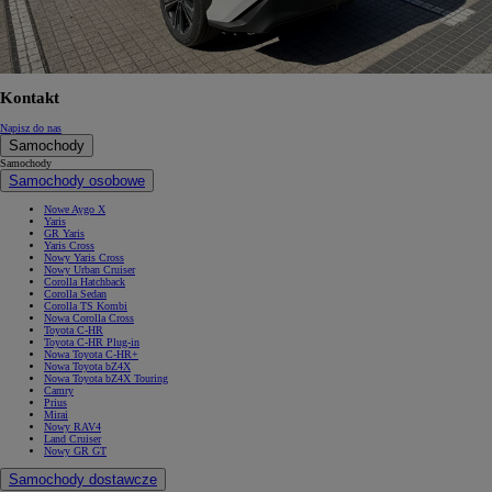
Kontakt
Napisz do nas
Samochody
Samochody
Samochody osobowe
Nowe Aygo X
Yaris
GR Yaris
Yaris Cross
Nowy Yaris Cross
Nowy Urban Cruiser
Corolla Hatchback
Corolla Sedan
Corolla TS Kombi
Nowa Corolla Cross
Toyota C-HR
Toyota C-HR Plug-in
Nowa Toyota C-HR+
Nowa Toyota bZ4X
Nowa Toyota bZ4X Touring
Camry
Prius
Mirai
Nowy RAV4
Land Cruiser
Nowy GR GT
Samochody dostawcze