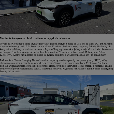
Możliwość korzystania z blisko miliona europejskich ładowarek
Toyota bZ4X obsługuje także szybkie ładowanie prądem stałym z mocą do 150 kW ze stacji DC. Dzięki temu
uzupełnienie energii od 10 do 80% zajmuje około 30 minut. Podczas swojej wyprawy Arkady Fiedler będzie
korzystał z publicznych punktów w ramach Toyota Charging Network – jednej z największych sieci ładowania
w Europie. Sieć ta obejmuje niemal milion ładowarek w 22 krajach, w tym ponad 11 tysięcy w Polsce.
Kierowcy w Austrii mają dostęp do około 30 tysięcy punktów, a w Słowenii działa ich już ponad 2200.
Ładowanie w Toyota Charging Network można rozpocząć na dwa sposoby: za pomocą karty RFID, którą
standardowo otrzymuje każdy właściciel elektrycznej Toyoty, albo poprzez aplikację MyToyota. Aplikacja
pozwala wyszukać stacje, sprawdzić dostępność złączy, prędkości ładowania i ceny energii, a następnie zdalnie
kontrolować proces uzupełniania baterii. Wszystkie koszty są wygodnie rozliczane w formie jednej miesięcznej
faktury lub rachunku.