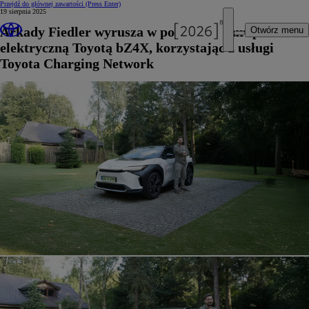
Przejdź do głównej zawartości
(Press Enter)
19 sierpnia 2025
Arkady Fiedler wyrusza w podróż po Europie
Otwórz menu
elektryczną Toyotą bZ4X, korzystając z usługi
Toyota Charging Network