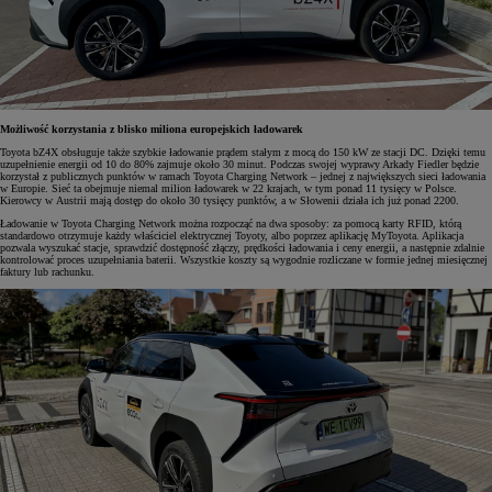
Możliwość korzystania z blisko miliona europejskich ładowarek
Toyota bZ4X obsługuje także szybkie ładowanie prądem stałym z mocą do 150 kW ze stacji DC. Dzięki temu
uzupełnienie energii od 10 do 80% zajmuje około 30 minut. Podczas swojej wyprawy Arkady Fiedler będzie
korzystał z publicznych punktów w ramach Toyota Charging Network – jednej z największych sieci ładowania
w Europie. Sieć ta obejmuje niemal milion ładowarek w 22 krajach, w tym ponad 11 tysięcy w Polsce.
Kierowcy w Austrii mają dostęp do około 30 tysięcy punktów, a w Słowenii działa ich już ponad 2200.
Ładowanie w Toyota Charging Network można rozpocząć na dwa sposoby: za pomocą karty RFID, którą
standardowo otrzymuje każdy właściciel elektrycznej Toyoty, albo poprzez aplikację MyToyota. Aplikacja
pozwala wyszukać stacje, sprawdzić dostępność złączy, prędkości ładowania i ceny energii, a następnie zdalnie
kontrolować proces uzupełniania baterii. Wszystkie koszty są wygodnie rozliczane w formie jednej miesięcznej
faktury lub rachunku.