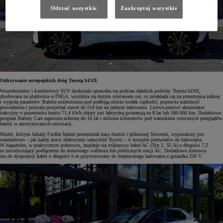
Odrzuć wszystkie
Zaakceptuj wszystkie
Odkrywanie europejskich dróg Toyotą bZ4X
Wszechstronny i komfortowy SUV doskonale sprawdza się podczas dalekich podróży. Toyota bZ4X,
zbudowana na platformie e-TNGA, wyróżnia się dużym rozstawem osi, co przekłada się na przestronną kabinę
i wygodę pasażerów. Bateria umieszczona pod podłogą obniża środek ciężkości, poprawia stabilność
prowadzenia i pozwala przejechać nawet do 514 km na jednym ładowaniu. Litowo-jonowy akumulator
trakcyjny o pojemności brutto 71,4 kWh objęty jest fabryczną gwarancją na 8 lat lub 160 000 km. Dodatkowo
program Battery Care zapewnia ochronę do 10 lat i miliona kilometrów pod warunkiem corocznych przeglądów
baterii w autoryzowanych serwisach.
Model, którym Arkady Fiedler będzie przemierzał trasy Austrii i północnej Słowenii, wyposażony jest
standardowo – jak każdy nowy elektryczny samochód Toyoty – w komplet przewodów do ładowania.
W bagażniku, w praktycznym pokrowcu, znajduje się trójfazowy kabel AC (Typ 2, 32 A) o długości 7,5
m umożliwiający podłączenie do domowego wallboxa lub publicznych stacji AC. Dodatkowo kierowca
ma do dyspozycji kabel o długości 6 m przystosowany do bezpiecznego ładowania z gniazdka 230 V.