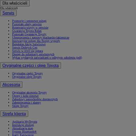
Dla właścicieli
Dla właścicieli
Serwis
Promocje i sezonowe usługi
Pozostałe oferty serwisu
Rezerwacja wizyty w serwisie
Gwarancja Toyota Relax
Pozostałe Gwarancje Toyoty
Ubezpieczenia i naprawy blacharsko-lakiernicze
Innowacyjne usługi dla Twojej wygody
Bezpłatne Akcje Serwisowe
Serwis Dobrych Cen
Serwis w ASO się opłaca
Dostęp do informacji serwisowych
Wykaz wydanych zaświadczeń o odbytym szkoleniu (pdf)
Oryginalne części i oleje Toyota
Oryginalne części Toyoty
Oryginalne oleje Toyoty
Akcesoria
Oryginalne akcesoria Toyoty
Opony i koła zimowe
Zabudowy samochodów dostawczych
Zabezpieczenia i alarmy
Sklep Toyoty
Strefa klienta
Aplikacja MyToyota
Instrukcje obsługi
Aktualizacja map
System Bluetooth®
Karty Ratownicze