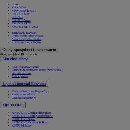
Hilux
Nowy Hilux
Nowy Hilux Electric
PROACE Max
PROACE
PROACE Verso
PROACE CITY
PROACE CITY Verso
Samochody używane
Umów się na jazdę testową
Zobacz wszystkie cenniki
Konfiguruj swoją Toyotę
Oferty specjalne i Finansowanie
Oferty specjalne i Finansowanie
Aktualne oferty
Finał wyprzedaży 2025
Samochody dostawcze Toyota Professional
Oferta biznesowa
Auta używane
Toyota Financial Services
Kredyt niższych rat Toyota Easy
Kredyt standardowy
Leasing standardowy
KINTO ONE
KINTO ONE Leasing niższych rat
KINTO ONE Leasing konsumencki
KINTO ONE Najem
KINTO ONE Zarządzanie flotą
KINTO Mobility