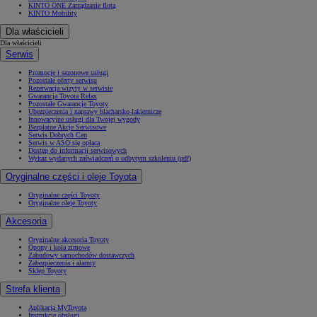
KINTO ONE Zarządzanie flotą
KINTO Mobility
Dla właścicieli
Dla właścicieli
Serwis
Promocje i sezonowe usługi
Pozostałe oferty serwisu
Rezerwacja wizyty w serwisie
Gwarancja Toyota Relax
Pozostałe Gwarancje Toyoty
Ubezpieczenia i naprawy blacharsko-lakiernicze
Innowacyjne usługi dla Twojej wygody
Bezpłatne Akcje Serwisowe
Serwis Dobrych Cen
Serwis w ASO się opłaca
Dostęp do informacji serwisowych
Wykaz wydanych zaświadczeń o odbytym szkoleniu (pdf)
Oryginalne części i oleje Toyota
Oryginalne części Toyoty
Oryginalne oleje Toyoty
Akcesoria
Oryginalne akcesoria Toyoty
Opony i koła zimowe
Zabudowy samochodów dostawczych
Zabezpieczenia i alarmy
Sklep Toyoty
Strefa klienta
Aplikacja MyToyota
Instrukcje obsługi