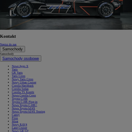
Kontakt
Napisz do nas
Samochody
Samochody
Samochody osobowe
Nowe Aygo X
Yaris
GR Yaris
Yaris Cross
Nowy Yaris Cross
Nowy Urban Cruiser
Corolla Hatchback
Corolla Sedan
Corolla TS Kombi
Nowa Corolla Cross
Toyota C-HR
Toyota C-HR Plug-in
Nowa Toyota C-HR+
Nowa Toyota bZ4X
Nowa Toyota bZ4X Touring
Camry
Prius
Mirai
Nowy RAV4
Land Cruiser
Nowy GR GT