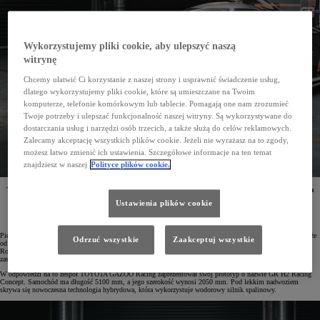
Wykorzystujemy pliki cookie, aby ulepszyć naszą
witrynę
Chcemy ułatwić Ci korzystanie z naszej strony i usprawnić świadczenie usług,
dlatego wykorzystujemy pliki cookie, które są umieszczane na Twoim
komputerze, telefonie komórkowym lub tablecie. Pomagają one nam zrozumieć
Twoje potrzeby i ulepszać funkcjonalność naszej witryny. Są wykorzystywane do
dostarczania usług i narzędzi osób trzecich, a także służą do celów reklamowych.
Zalecamy akceptację wszystkich plików cookie. Jeżeli nie wyrażasz na to zgody,
możesz łatwo zmienić ich ustawienia. Szczegółowe informacje na ten temat
znajdziesz w naszej
Polityce plików cookie.
TOYOTA GAZOO Racing pokazała prototyp hybrydowego samochodu wyścigowego z wodorowym
silnikiem spalinowym. W przyszłości model ten będzie mógł brać udział w wyścigach
Ustawienia plików cookie
długodystansowych, w tym w legendarnym Le Mans 24h.
Pierre Fillon, prezes Automobile Club de l'Ouest (ACO) i organizator wyścigu Le Mans 24h, zadeklarował, że
Odrzuć wszystkie
Zaakceptuj wszystkie
od 2030 roku samochody najwyższej kategorii w tym legendarnym wyścigu będę korzystać z wodoru.
Rozważane jest wprowadzenie technologii ogniw paliwowych albo wykorzystania silnika spalinowego
zasilanego wodorem w formie ciekłej lub gazowej.
W odpowiedzi na to zespół TOYOTA GAZOO Racing zaprezentował swój prototyp o nazwie GR H2 Racing
Concept. Samochód ma długość 5100 mm, a jego szerokość wynosi 2050 mm. Pod lekkim nadwoziem
skrywa się nowoczesna technologia hybrydowa, która wykorzystuje wodorowy silnik spalinowy.