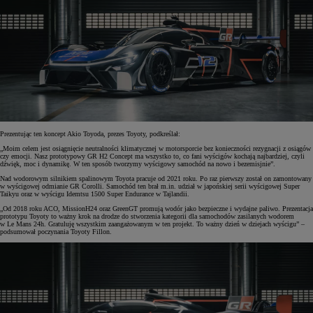
Prezentując ten koncept Akio Toyoda, prezes Toyoty, podkreślał:
„Moim celem jest osiągnięcie neutralności klimatycznej w motorsporcie bez konieczności rezygnacji z osiągów
czy emocji. Nasz prototypowy GR H2 Concept ma wszystko to, co fani wyścigów kochają najbardziej, czyli
dźwięk, moc i dynamikę. W ten sposób tworzymy wyścigowy samochód na nowo i bezemisjnie”.
Nad wodorowym silnikiem spalinowym Toyota pracuje od 2021 roku. Po raz pierwszy został on zamontowany
w wyścigowej odmianie GR Corolli. Samochód ten brał m.in. udział w japońskiej serii wyścigowej Super
Taikyu oraz w wyścigu Idemtsu 1500 Super Endurance w Tajlandii.
„Od 2018 roku ACO, MissionH24 oraz GreenGT promują wodór jako bezpieczne i wydajne paliwo. Prezentacja
prototypu Toyoty to ważny krok na drodze do stworzenia kategorii dla samochodów zasilanych wodorem
w Le Mans 24h. Gratuluję wszystkim zaangażowanym w ten projekt. To ważny dzień w dziejach wyścigu” –
podsumował poczynania Toyoty Fillon.