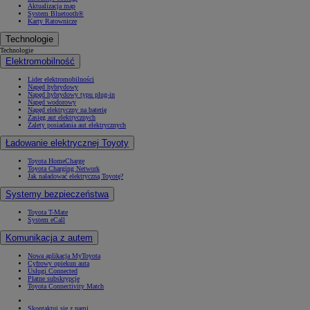
Aktualizacja map
System Bluetooth®
Karty Ratownicze
Technologie
Technologie
Elektromobilność
Lider elektromobilności
Napęd hybrydowy
Napęd hybrydowy typu plug-in
Napęd wodorowy
Napęd elektryczny na baterię
Zasięg aut elektrycznych
Zalety posiadania aut elektrycznych
Ładowanie elektrycznej Toyoty
Toyota HomeCharge
Toyota Charging Network
Jak naładować elektryczną Toyotę?
Systemy bezpieczeństwa
Toyota T-Mate
System eCall
Komunikacja z autem
Nowa aplikacja MyToyota
Cyfrowy opiekun auta
Usługi Connected
Płatne subskrypcje
Toyota Connectivity Match
Skontaktuj się z nami