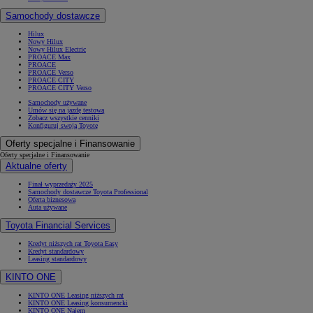
Samochody dostawcze
Hilux
Nowy Hilux
Nowy Hilux Electric
PROACE Max
PROACE
PROACE Verso
PROACE CITY
PROACE CITY Verso
Samochody używane
Umów się na jazdę testową
Zobacz wszystkie cenniki
Konfiguruj swoją Toyotę
Oferty specjalne i Finansowanie
Oferty specjalne i Finansowanie
Aktualne oferty
Finał wyprzedaży 2025
Samochody dostawcze Toyota Professional
Oferta biznesowa
Auta używane
Toyota Financial Services
Kredyt niższych rat Toyota Easy
Kredyt standardowy
Leasing standardowy
KINTO ONE
KINTO ONE Leasing niższych rat
KINTO ONE Leasing konsumencki
KINTO ONE Najem