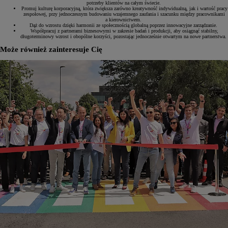
potrzeby klientów na całym świecie.
Promuj kulturę korporacyjną, która zwiększa zarówno kreatywność indywidualną, jak i wartość pracy
zespołowej, przy jednoczesnym budowaniu wzajemnego zaufania i szacunku między pracownikami
a kierownictwem.
Dąż do wzrostu dzięki harmonii ze społecznością globalną poprzez innowacyjne zarządzanie.
Współpracuj z partnerami biznesowymi w zakresie badań i produkcji, aby osiągnąć stabilny,
długoterminowy wzrost i obopólne korzyści, pozostając jednocześnie otwartym na nowe partnerstwa.
Może również zainteresuje Cię