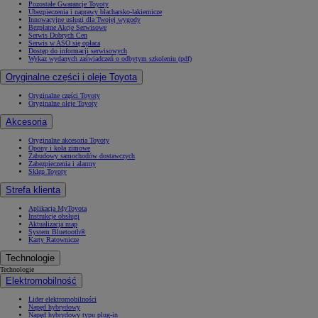
Pozostałe Gwarancje Toyoty
Ubezpieczenia i naprawy blacharsko-lakiernicze
Innowacyjne usługi dla Twojej wygody
Bezpłatne Akcje Serwisowe
Serwis Dobrych Cen
Serwis w ASO się opłaca
Dostęp do informacji serwisowych
Wykaz wydanych zaświadczeń o odbytym szkoleniu (pdf)
Oryginalne części i oleje Toyota
Oryginalne części Toyoty
Oryginalne oleje Toyoty
Akcesoria
Oryginalne akcesoria Toyoty
Opony i koła zimowe
Zabudowy samochodów dostawczych
Zabezpieczenia i alarmy
Sklep Toyoty
Strefa klienta
Aplikacja MyToyota
Instrukcje obsługi
Aktualizacja map
System Bluetooth®
Karty Ratownicze
Technologie
Technologie
Elektromobilność
Lider elektromobilności
Napęd hybrydowy
Napęd hybrydowy typu plug-in