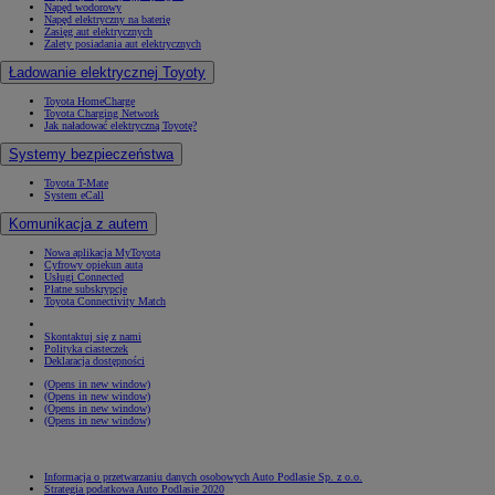
Napęd wodorowy
Napęd elektryczny na baterię
Zasięg aut elektrycznych
Zalety posiadania aut elektrycznych
Ładowanie elektrycznej Toyoty
Toyota HomeCharge
Toyota Charging Network
Jak naładować elektryczną Toyotę?
Systemy bezpieczeństwa
Toyota T-Mate
System eCall
Komunikacja z autem
Nowa aplikacja MyToyota
Cyfrowy opiekun auta
Usługi Connected
Płatne subskrypcje
Toyota Connectivity Match
Skontaktuj się z nami
Polityka ciasteczek
Deklaracja dostępności
(Opens in new window)
(Opens in new window)
(Opens in new window)
(Opens in new window)
Informacja o przetwarzaniu danych osobowych Auto Podlasie Sp. z o.o.
Strategia podatkowa Auto Podlasie 2020