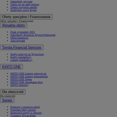
Samochody używane
Umów się na jazdę testową
Zobacz wszystkie cenniki
Konfiguruj swoją Toyotę
Oferty specjalne i Finansowanie
Oferty specjalne i Finansowanie
Aktualne oferty
Finał wyprzedaży 2025
Samochody dostawcze Toyota Professional
Oferta biznesowa
Auta używane
Toyota Financial Services
Kredyt niższych rat Toyota Easy
Kredyt standardowy
Leasing standardowy
KINTO ONE
KINTO ONE Leasing niższych rat
KINTO ONE Leasing konsumencki
KINTO ONE Najem
KINTO ONE Zarządzanie flotą
KINTO Mobility
Dla właścicieli
Dla właścicieli
Serwis
Promocje i sezonowe usługi
Pozostałe oferty serwisu
Rezerwacja wizyty w serwisie
Gwarancja Toyota Relax