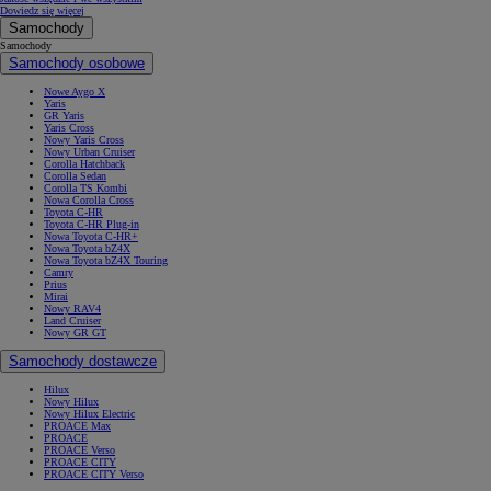
Dowiedz się więcej
Samochody
Samochody
Samochody osobowe
Nowe Aygo X
Yaris
GR Yaris
Yaris Cross
Nowy Yaris Cross
Nowy Urban Cruiser
Corolla Hatchback
Corolla Sedan
Corolla TS Kombi
Nowa Corolla Cross
Toyota C-HR
Toyota C-HR Plug-in
Nowa Toyota C-HR+
Nowa Toyota bZ4X
Nowa Toyota bZ4X Touring
Camry
Prius
Mirai
Nowy RAV4
Land Cruiser
Nowy GR GT
Samochody dostawcze
Hilux
Nowy Hilux
Nowy Hilux Electric
PROACE Max
PROACE
PROACE Verso
PROACE CITY
PROACE CITY Verso