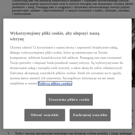
Umożliwiają nam one produkcję niezawodnych pojazdów i wspieranie zrównoważonego rozwoju
społeczeństwa poprzez opracowywanie coraz to nowych rozwiązań oraz dostarczanie wysokiej jakości
produktów i usług. Pomagają nam w osiągnięciu i utrzymaniu zrównoważonego rozwoju poprzez
poszanowanie, zaufanie i odpowiedzialność w naszych stosunkach z ludźmi, kulturami, narodami
i środowiskiem.
Wykorzystujemy pliki cookie, aby ulepszyć naszą
witrynę
Chcemy ułatwić Ci korzystanie z naszej strony i usprawnić świadczenie usług,
dlatego wykorzystujemy pliki cookie, które są umieszczane na Twoim
komputerze, telefonie komórkowym lub tablecie. Pomagają one nam zrozumieć
Twoje potrzeby i ulepszać funkcjonalność naszej witryny. Są wykorzystywane do
dostarczania usług i narzędzi osób trzecich, a także służą do celów reklamowych.
Zalecamy akceptację wszystkich plików cookie. Jeżeli nie wyrażasz na to zgody,
możesz łatwo zmienić ich ustawienia. Szczegółowe informacje na ten temat
znajdziesz w naszej
Polityce plików cookie.
Nasze zasady przewodnie
Ustawienia plików cookie
1937 rok
(1997 rok – aktualizacja)
Szanuj język i prawo każdego kraju i regionu oraz podejmuj otwarte i uczciwe działania biznesowe
jako silny obywatel korporacyjny świata.
Odrzuć wszystkie
Zaakceptuj wszystkie
Szanuj kulturę i zwyczaje każdego kraju i regionu oraz przyczyniaj się do rozwoju gospodarczego
i społecznego poprzez działania korporacyjne w ich społecznościach.
Ukierunkuj swoją działalność na dostarczanie czystych i bezpiecznych produktów oraz podnoszenie
jakości życia w każdym miejscu poprzez wszystkie działania.
Twórz i rozwijaj zaawansowane technologie oraz dostarczaj wybitne produkty i usługi spełniające