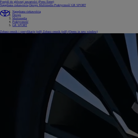
Przejdź do głównej zawartości
(Press Enter)
Napędzana ciekawością
Design
Multimedia
Praktyczność
GR SPORT
Napędzana ciekawością
Design
Multimedia
Praktyczność
GR SPORT
Zobacz cennik i specyfikację (pdf)
Zobacz cennik (pdf)
(Opens in new window)