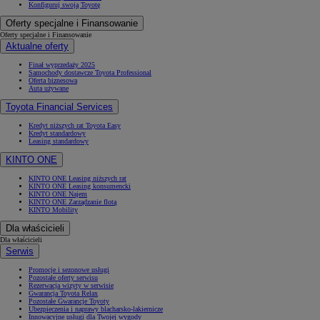
Konfiguruj swoją Toyotę
Oferty specjalne i Finansowanie
Oferty specjalne i Finansowanie
Aktualne oferty
Finał wyprzedaży 2025
Samochody dostawcze Toyota Professional
Oferta biznesowa
Auta używane
Toyota Financial Services
Kredyt niższych rat Toyota Easy
Kredyt standardowy
Leasing standardowy
KINTO ONE
KINTO ONE Leasing niższych rat
KINTO ONE Leasing konsumencki
KINTO ONE Najem
KINTO ONE Zarządzanie flotą
KINTO Mobility
Dla właścicieli
Dla właścicieli
Serwis
Promocje i sezonowe usługi
Pozostałe oferty serwisu
Rezerwacja wizyty w serwisie
Gwarancja Toyota Relax
Pozostałe Gwarancje Toyoty
Ubezpieczenia i naprawy blacharsko-lakiernicze
Innowacyjne usługi dla Twojej wygody