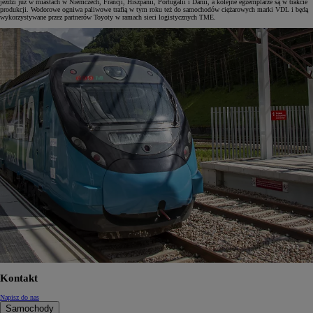
jeździ już w miastach w Niemczech, Francji, Hiszpanii, Portugalii i Danii, a kolejne egzemplarze są w trakcie
produkcji. Wodorowe ogniwa paliwowe trafią w tym roku też do samochodów ciężarowych marki VDL i będą
wykorzystywane przez partnerów Toyoty w ramach sieci logistycznych TME.
Kontakt
Napisz do nas
Samochody