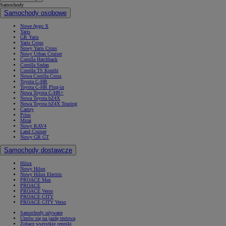
Samochody
Samochody osobowe
Nowe Aygo X
Yaris
GR Yaris
Yaris Cross
Nowy Yaris Cross
Nowy Urban Cruiser
Corolla Hatchback
Corolla Sedan
Corolla TS Kombi
Nowa Corolla Cross
Toyota C-HR
Toyota C-HR Plug-in
Nowa Toyota C-HR+
Nowa Toyota bZ4X
Nowa Toyota bZ4X Touring
Camry
Prius
Mirai
Nowy RAV4
Land Cruiser
Nowy GR GT
Samochody dostawcze
Hilux
Nowy Hilux
Nowy Hilux Electric
PROACE Max
PROACE
PROACE Verso
PROACE CITY
PROACE CITY Verso
Samochody używane
Umów się na jazdę testową
Zobacz wszystkie cenniki