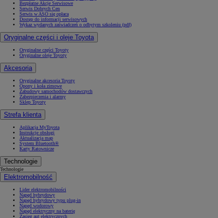
Bezpłatne Akcje Serwisowe
Serwis Dobrych Cen
Serwis w ASO się opłaca
Dostęp do informacji serwisowych
Wykaz wydanych zaświadczeń o odbytym szkoleniu (pdf)
Oryginalne części i oleje Toyota
Oryginalne części Toyoty
Oryginalne oleje Toyoty
Akcesoria
Oryginalne akcesoria Toyoty
Opony i koła zimowe
Zabudowy samochodów dostawczych
Zabezpieczenia i alarmy
Sklep Toyoty
Strefa klienta
Aplikacja MyToyota
Instrukcje obsługi
Aktualizacja map
System Bluetooth®
Karty Ratownicze
Technologie
Technologie
Elektromobilność
Lider elektromobilności
Napęd hybrydowy
Napęd hybrydowy typu plug-in
Napęd wodorowy
Napęd elektryczny na baterię
Zasięg aut elektrycznych