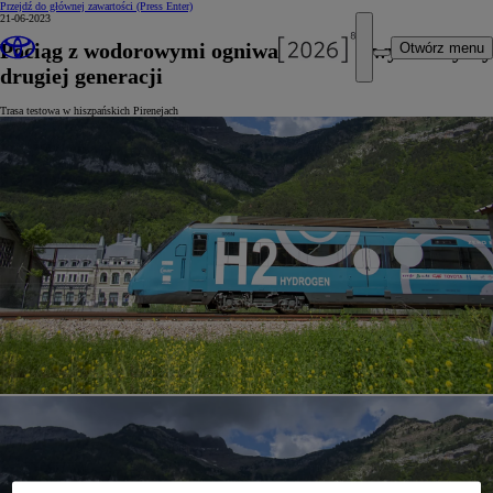
Przejdź do głównej zawartości
(Press Enter)
21-06-2023
Pociąg z wodorowymi ogniwami paliwowymi Toyoty
Otwórz menu
drugiej generacji
Trasa testowa w hiszpańskich Pirenejach