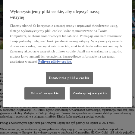
Wykorzystujemy pliki cookie, aby ulepszyć naszą
witrynę
Chcemy ułatwić Ci korzystanie z naszej strony i usprawnić świadczenie usług,
dlatego wykorzystujemy pliki cookie, które są umieszczane na Twoim
komputerze, telefonie komórkowym lub tablecie. Pomagają one nam zrozumieć
Twoje potrzeby i ulepszać funkcjonalność naszej witryny. Są wykorzystywane do
dostarczania usług i narzędzi osób trzecich, a także służą do celów reklamowych.
Zalecamy akceptację wszystkich plików cookie. Jeżeli nie wyrażasz na to zgody,
FCH2Rail to demonstracyjny pociąg, wykorzystujący wodorowe ogniwa paliwowe Toyoty drugiej
możesz łatwo zmienić ich ustawienia. Szczegółowe informacje na ten temat
generacji. Jego możliwości zostały właśnie przetestowane na wymagającej trasie w hiszpańskich
Pirenejach.
znajdziesz w naszej
Polityce plików cookie.
Elektryczno-wodorowy pociąg FCH2Rail powstał na bazie popularnego modelu Civia firmy CAF. Może być
zasilany zarówno z sieci trakcyjnej, jak i z baterii i wodorowych ogniw paliwowych Toyoty. Napęd o nazwie
Ustawienia plików cookie
Fuel Cell Hybrid Power Pack wykorzystuje aż sześć modułów ogniw paliwowych drugiej generacji, które
charakteryzują się większą gęstością energii i mniejszymi rozmiarami niż wcześniej.
Podczas pierwszej, testowej trasy FCH2Rail wyruszył z Saragossy i dotarł do Canfranc. Był to niezwykle
Odrzuć wszystkie
Zaakceptuj wszystkie
wymagający sprawdzian dla elektryczno-wodorowego napędu tego pociągu. Tylko część torów miała
sieć trakcyjną, a na licznych, stromych podjazdach trzeba było korzystać z napędu wodorowego. Testy wypadły
pomyślnie, a pociąg z ogniwami paliwowymi Toyoty uzyskał autoryzację do dalszych sprawdzianów.
Podczas kolejnych testów elektryczno-wodorowy pociąg będzie musiał udowodnić, że równie dobrze się spisuje
w codziennej eksploatacji. FCH2Rail będzie sprawdzany w warunkach normalnego, regularnego rozkładu jazdy,
głównie w okolicy Madrytu, w Galicji i Aragonii. Pozwoli to sprawdzić możliwości elektryczno-wodorowej
technologii i porównać je z osiągami silników Diesla, które napędzają pociągi obecnie.
Pociąg z wodorowymi ogniwami paliwowymi Toyoty ma być gotowy do użytku w 2024 roku.
Warto zaznaczyć, że wodorowe ogniwa paliwowe odgrywają już znaczącą rolę w dekarbonizacji sektora
transportowego w Europie. Są wykorzystywane w autobusach CaetanoBus H2.City Gold. 115 takich pojazdów