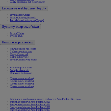
Zalety posiadania aut elektrycznych
Ładowanie elektrycznej Toyoty
Toyota HomeCharge
Toyota Charging Network
Jak naładować elektryczną Toyotę?
Systemy bezpieczeństwa
Toyota T-Mate
System eCall
Komunikacja z autem
Nowa aplikacja MyToyota
Cyfrowy opiekun auta
Usługi Connected
Płatne subskrypcje
Toyota Connectivity Match
Skontaktuj się z nami
Polityka ciasteczek
Deklaracja dostępności
(Opens in new window)
(Opens in new window)
(Opens in new window)
(Opens in new window)
Informacja o przetwarzaniu danych osobowych Auto Podlasie Sp. z o.o.
Strategia podatkowa Auto Podlasie 2020
Strategia podatkowa Auto Podlasie 2021
Strategia podatkowa Auto Podlasie 2022
Strategia podatkowa Auto Podlasie 2023