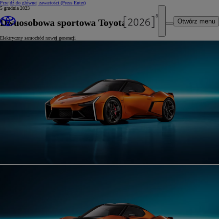
Przejdź do głównej zawartości
(Press Enter)
5 grudnia 2023
Dwuosobowa sportowa Toyota FT-Se
Otwórz menu
Elektryczny samochód nowej generacji