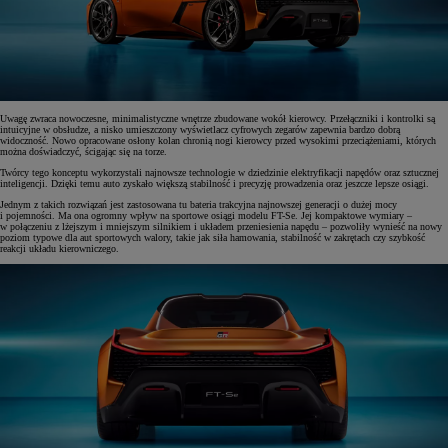
Uwagę zwraca nowoczesne, minimalistyczne wnętrze zbudowane wokół kierowcy. Przełączniki i kontrolki są
intuicyjne w obsłudze, a nisko umieszczony wyświetlacz cyfrowych zegarów zapewnia bardzo dobrą
widoczność. Nowo opracowane osłony kolan chronią nogi kierowcy przed wysokimi przeciążeniami, których
można doświadczyć, ścigając się na torze.
Twórcy tego konceptu wykorzystali najnowsze technologie w dziedzinie elektryfikacji napędów oraz sztucznej
inteligencji. Dzięki temu auto zyskało większą stabilność i precyzję prowadzenia oraz jeszcze lepsze osiągi.
Jednym z takich rozwiązań jest zastosowana tu bateria trakcyjna najnowszej generacji o dużej mocy
i pojemności. Ma ona ogromny wpływ na sportowe osiągi modelu FT-Se. Jej kompaktowe wymiary –
w połączeniu z lżejszym i mniejszym silnikiem i układem przeniesienia napędu – pozwoliły wynieść na nowy
poziom typowe dla aut sportowych walory, takie jak siła hamowania, stabilność w zakrętach czy szybkość
reakcji układu kierowniczego.