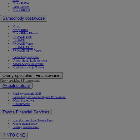
Nowy RAV4
Land Cruiser
Nowy GR GT
Samochody dostawcze
Hilux
Nowy Hilux
Nowy Hilux Electric
PROACE Max
PROACE
PROACE Verso
PROACE CITY
PROACE CITY Verso
Samochody używane
Umów się na jazdę testową
Zobacz wszystkie cenniki
Konfiguruj swoją Toyotę
Oferty specjalne i Finansowanie
Oferty specjalne i Finansowanie
Aktualne oferty
Finał wyprzedaży 2025
Samochody dostawcze Toyota Professional
Oferta biznesowa
Auta używane
Toyota Financial Services
Kredyt niższych rat Toyota Easy
Kredyt standardowy
Leasing standardowy
KINTO ONE