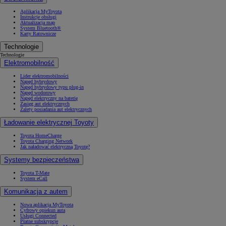
Aplikacja MyToyota
Instrukcje obsługi
Aktualizacja map
System Bluetooth®
Karty Ratownicze
Technologie
Technologie
Elektromobilność
Lider elektromobilności
Napęd hybrydowy
Napęd hybrydowy typu plug-in
Napęd wodorowy
Napęd elektryczny na baterię
Zasięg aut elektrycznych
Zalety posiadania aut elektrycznych
Ładowanie elektrycznej Toyoty
Toyota HomeCharge
Toyota Charging Network
Jak naładować elektryczną Toyotę?
Systemy bezpieczeństwa
Toyota T-Mate
System eCall
Komunikacja z autem
Nowa aplikacja MyToyota
Cyfrowy opiekun auta
Usługi Connected
Płatne subskrypcje