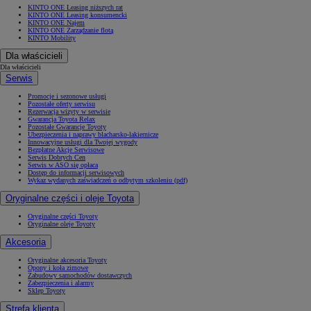
KINTO ONE Leasing niższych rat
KINTO ONE Leasing konsumencki
KINTO ONE Najem
KINTO ONE Zarządzanie flotą
KINTO Mobility
Dla właścicieli
Dla właścicieli
Serwis
Promocje i sezonowe usługi
Pozostałe oferty serwisu
Rezerwacja wizyty w serwisie
Gwarancja Toyota Relax
Pozostałe Gwarancje Toyoty
Ubezpieczenia i naprawy blacharsko-lakiernicze
Innowacyjne usługi dla Twojej wygody
Bezpłatne Akcje Serwisowe
Serwis Dobrych Cen
Serwis w ASO się opłaca
Dostęp do informacji serwisowych
Wykaz wydanych zaświadczeń o odbytym szkoleniu (pdf)
Oryginalne części i oleje Toyota
Oryginalne części Toyoty
Oryginalne oleje Toyoty
Akcesoria
Oryginalne akcesoria Toyoty
Opony i koła zimowe
Zabudowy samochodów dostawczych
Zabezpieczenia i alarmy
Sklep Toyoty
Strefa klienta