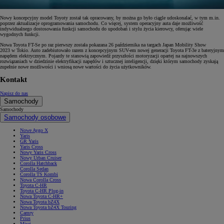
Nowy koncepcyjny model Toyoty został tak opracowany, by można go było ciągle udoskonalać, w tym m.in.
poprzez aktualizacje oprogramowania samochodu. Co więcej, system operacyjny auta daje możliwość
indywidualnego dostosowania funkcji samochodu do upodobań i stylu życia kierowcy, oferując wiele
wygodnych funkcji.
Nowa Toyota FT-Se po raz pierwszy została pokazana 26 października na targach Japan Mobility Show
2023 w Tokio. Auto zadebiutowało razem z koncepcyjnym SUV-em nowej generacji Toyota FT-3e z bateryjnym
napędem elektrycznym. Pojazdy te stanowią zapowiedź przyszłości motoryzacji opartej na najnowszych
rozwiązaniach w dziedzinie elektryfikacji napędów i sztucznej inteligencji, dzięki którym samochody zyskają
zupełnie nowe możliwości i wniosą nowe wartości do życia użytkowników.
Kontakt
Napisz do nas
Samochody
Samochody
Samochody osobowe
Nowe Aygo X
Yaris
GR Yaris
Yaris Cross
Nowy Yaris Cross
Nowy Urban Cruiser
Corolla Hatchback
Corolla Sedan
Corolla TS Kombi
Nowa Corolla Cross
Toyota C-HR
Toyota C-HR Plug-in
Nowa Toyota C-HR+
Nowa Toyota bZ4X
Nowa Toyota bZ4X Touring
Camry
Prius
Mirai