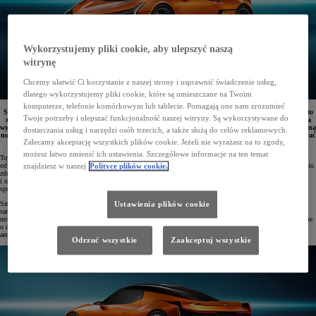
Wykorzystujemy pliki cookie, aby ulepszyć naszą
witrynę
Chcemy ułatwić Ci korzystanie z naszej strony i usprawnić świadczenie usług,
dlatego wykorzystujemy pliki cookie, które są umieszczane na Twoim
komputerze, telefonie komórkowym lub tablecie. Pomagają one nam zrozumieć
Sportowa Toyota FT-Se z bateryjnym napędem elektrycznym to nowy koncepcyjny model marki. Auto
Twoje potrzeby i ulepszać funkcjonalność naszej witryny. Są wykorzystywane do
zachwyca nisko osadzonym, szerokim nadwoziem i opływową sylwetką o dynamicznych liniach auta
wyczynowego. Zastosowana tu lekkie, sportowe komponenty układu jezdnego, a także baterię trakcyjną
dostarczania usług i narzędzi osób trzecich, a także służą do celów reklamowych.
nowej generacji. Zaawansowane technologie pozwalają spersonalizować właściwości jezdne i dostosować
Zalecamy akceptację wszystkich plików cookie. Jeżeli nie wyrażasz na to zgody,
je do stylu życia kierowcy.
możesz łatwo zmienić ich ustawienia. Szczegółowe informacje na ten temat
Toyota zaprezentowała swój nowy koncepcyjny pojazd z bateryjnym napędem elektrycznym – FT-Se (skrót
od „Future Toyota Sports electric”). Jest to dwuosobowy sportowy model, który powstał dzięki doświadczeniu
znajdziesz w naszej
Polityce plików cookie.
zdobywanemu na torach przez zespół TOYOTA GAZOO Racing. Charakteryzuje się świetnymi osiągami
i niezapomnianymi wrażeniami z jazdy – bez emisji spalin! Stanowi ucieleśnienie wizji samochodów
sportowych Toyoty neutralnych klimatycznie.
Smukłe, opływowe nadwozie Toyoty FT-Se o wysokości zaledwie 1220 mm przywodzi na myśl klasyczne
Ustawienia plików cookie
samochody sportowe, które współtworzyły legendę Toyoty. Znaczna szerokość auta –1895 mm – sprawia, że
nowy koncept jest mocno osadzony na drodze i przygotowany do szybkiego pokonywania zakrętów. Nadwozie
o długości 4380 mm zostało wpisane w kształt trapezu i dopracowane pod kątem właściwości
aerodynamicznych.
Odrzuć wszystkie
Zaakceptuj wszystkie